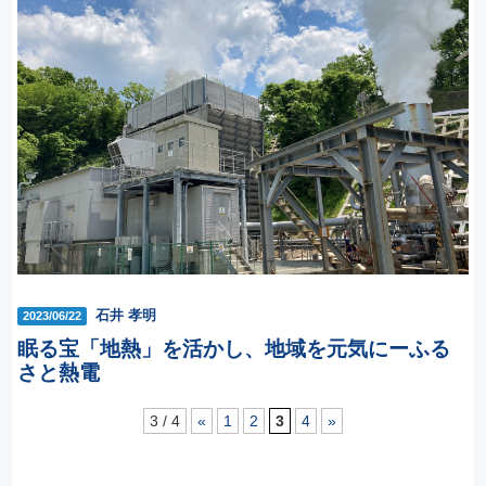
石井 孝明
2023/06/22
眠る宝「地熱」を活かし、地域を元気にーふる
さと熱電
3 / 4
«
1
2
3
4
»