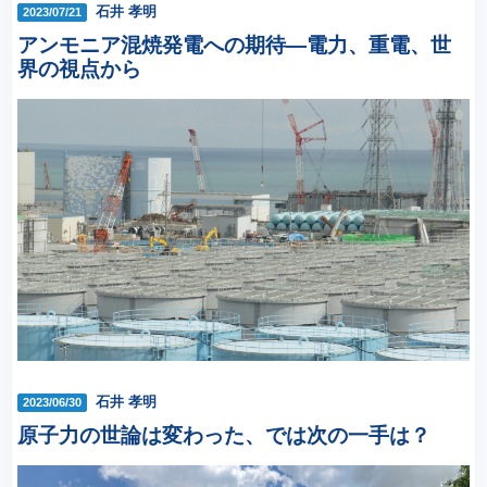
石井 孝明
2023/07/21
アンモニア混焼発電への期待―電力、重電、世
界の視点から
石井 孝明
2023/06/30
原子力の世論は変わった、では次の一手は？