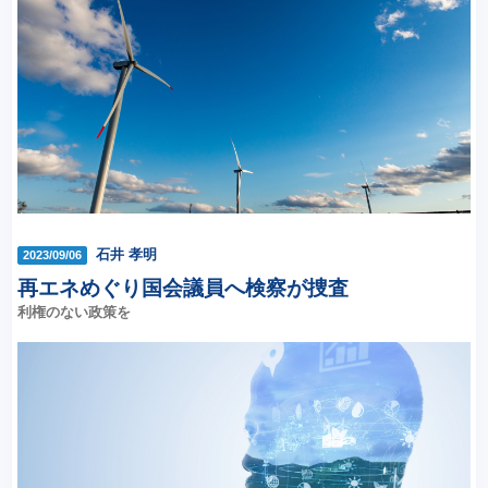
石井 孝明
2023/09/06
再エネめぐり国会議員へ検察が捜査
利権のない政策を