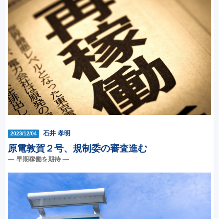
石井 孝明
2023/12/04
原電敦賀２号、規制委の審査進む
― 早期稼働を期待 ―