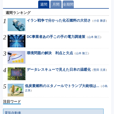
週間
月間
全期間
週間ランキング
イラン戦争で分かった化石燃料の大切さ
（
小谷 勝彦
）
DC事業者あの手この手の電力調達策
（
山本 隆三
）
環境問題の解決 利点と欠点
（
山本 隆三
）
データレスキューで見えた日本の温暖化
（
堅田 元喜
）
低炭素燃料のエタノールでトランプ大統領は...
（
小島
正美
）
注目ワード
電気自動車