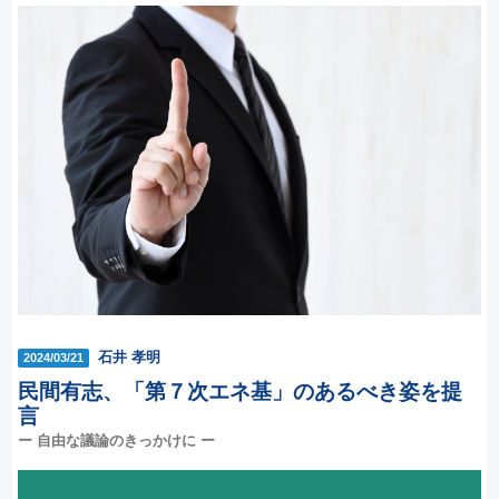
石井 孝明
2024/03/21
民間有志、「第７次エネ基」のあるべき姿を提
言
ー 自由な議論のきっかけに ー