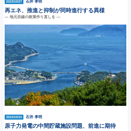
石井 孝明
2023/10/27
再エネ、推進と抑制が同時進行する異様
― 地元目線の政策作り直しを ―
石井 孝明
2023/10/10
原子力発電の中間貯蔵施設問題、前進に期待