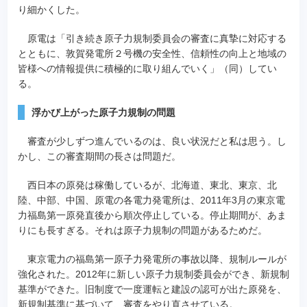
り細かくした。
原電は「引き続き原子力規制委員会の審査に真摯に対応する
とともに、敦賀発電所２号機の安全性、信頼性の向上と地域の
皆様への情報提供に積極的に取り組んでいく」（同）してい
る。
浮かび上がった原子力規制の問題
審査が少しずつ進んでいるのは、良い状況だと私は思う。し
かし、この審査期間の長さは問題だ。
西日本の原発は稼働しているが、北海道、東北、東京、北
陸、中部、中国、原電の各電力発電所は、2011年3月の東京電
力福島第一原発直後から順次停止している。停止期間が、あま
りにも長すぎる。それは原子力規制の問題があるためだ。
東京電力の福島第一原子力発電所の事故以降、規制ルールが
強化された。2012年に新しい原子力規制委員会ができ、新規制
基準ができた。旧制度で一度運転と建設の認可が出た原発を、
新規制基準に基づいて、審査をやり直させている。