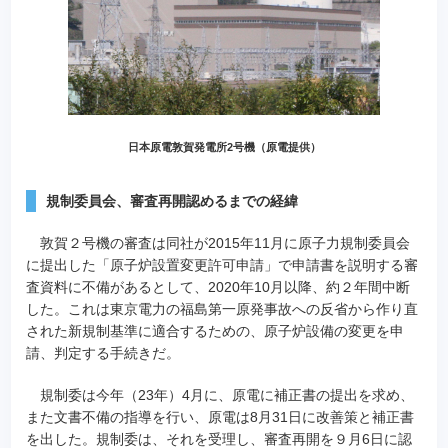
日本原電敦賀発電所2号機（原電提供）
規制委員会、審査再開認めるまでの経緯
敦賀２号機の審査は同社が2015年11月に原子力規制委員会
に提出した「原子炉設置変更許可申請」で申請書を説明する審
査資料に不備があるとして、2020年10月以降、約２年間中断
した。これは東京電力の福島第一原発事故への反省から作り直
された新規制基準に適合するための、原子炉設備の変更を申
請、判定する手続きだ。
規制委は今年（23年）4月に、原電に補正書の提出を求め、
また文書不備の指導を行い、原電は8月31日に改善策と補正書
を出した。規制委は、それを受理し、審査再開を９月6日に認