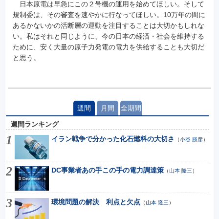
日本原電は早急にこの２号機の運用を始めてほしい。そして
規制委は、その審査を速やかに行なってほしい。10万年の間に
あるかないかの活断層の運動を注目することは大切かもしれな
い。私はそれと同じように、今の日本の経済・社会を維持する
ために、安く大量の原子力発電の電力を供給することも大切だ
と思う。
週間
月間
全期間
週間ランキング
イラン戦争で分かった化石燃料の大切さ
（
小谷 勝彦
）
DC事業者あの手この手の電力調達策
（
山本 隆三
）
環境問題の解決 利点と欠点
（
山本 隆三
）