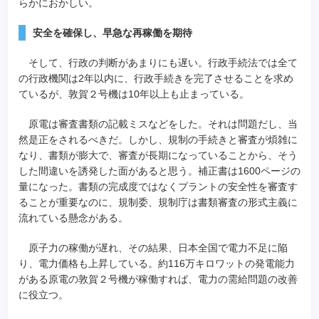
らかにおかしい。
安全を確保し、早急な再稼働を期待
そして、行政の判断があまりにも遅い。行政手続法では全て
の行政機関は2年以内に、行政手続きを完了させることを求め
ているが、敦賀２号機は10年以上も止まっている。
原電は審査書類の記載ミスなどをした。それは問題だし、当
然是正をされるべきだ。しかし、規制の手続きと審査が煩雑に
なり、書類が膨大で、審査が長期になっていることから、そう
した間違いを誘発した面があると思う。補正書は1600ページの
量になった。書類の完成度ではなくプラントの安全性を審査す
ることが重要なのに、規制委、規制庁は書類審査の形式主義に
流れている懸念がある。
原子力の稼働が遅れ、その結果、日本全国で電力不足に陥
り、電力価格も上昇している。約116万キロワットの発電能力
がある原電の敦賀２号機が稼働すれば、電力の需給問題の改善
に役立つ。