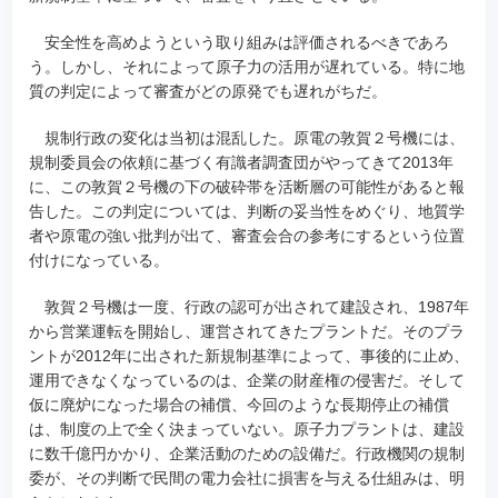
安全性を高めようという取り組みは評価されるべきであろ
う。しかし、それによって原子力の活用が遅れている。特に地
質の判定によって審査がどの原発でも遅れがちだ。
規制行政の変化は当初は混乱した。原電の敦賀２号機には、
規制委員会の依頼に基づく有識者調査団がやってきて2013年
に、この敦賀２号機の下の破砕帯を活断層の可能性があると報
告した。この判定については、判断の妥当性をめぐり、地質学
者や原電の強い批判が出て、審査会合の参考にするという位置
付けになっている。
敦賀２号機は一度、行政の認可が出されて建設され、1987年
から営業運転を開始し、運営されてきたプラントだ。そのプラ
ントが2012年に出された新規制基準によって、事後的に止め、
運用できなくなっているのは、企業の財産権の侵害だ。そして
仮に廃炉になった場合の補償、今回のような長期停止の補償
は、制度の上で全く決まっていない。原子力プラントは、建設
に数千億円かかり、企業活動のための設備だ。行政機関の規制
委が、その判断で民間の電力会社に損害を与える仕組みは、明