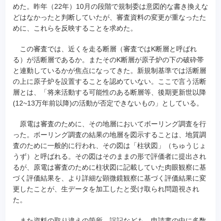
めた。昨年（22年）10月の段階で規制委は意図的な書き換えな
どはなかったと判断していたが、審査資料の変更が重なったた
めに、これらを反映することを求めた。
この審査では、近くを走る断層（審査ではK断層と呼ばれ
る）が活断層であるか。またそのK断層が原子炉の下の破砕帯
と連動しているかが焦点になってきた。新規制基準では活断層
の上に原子炉を設置することを認めていない。ここで言う活断
層とは、「将来活動する可能性のある断層等、後期更新世以降
(12~13万年前以降)の活動が否定できないもの」としている。
原電は審査のために、その地層においてボーリング調査を行
った。ボーリング調査の結果の地層を図示することは、地質調
査のために一般的に行われ、その図は「柱状図」（ちゅうじょ
うず）と呼ばれる。その図はそのままの形で評価者に提出され
るが、原電は審査のために柱状図に記載していた肉眼観察に基
づく評価結果を、より詳細な顕微鏡観察に基づく評価結果に変
更したことが、生データを加工したと受け取られ問題視され
た。
また資料の取り違えの箇所、誤記なども、申請書の中に多数