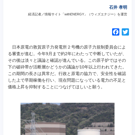
石井 孝明
経済記者／情報サイト「withENERGY」（ウィズエナジー）を運営
F
T
a
w
c
i
日本原電の敦賀原子力発電所２号機の原子力規制委員会によ
e
t
る審査が進む。今年9月まで約2年にわたって中断していたが、
その後は淡々と議論と確認が進んでいる。この原子炉ではその
b
t
下の破砕帯が活断層かどうかの議論が10年以上行われてきた。
o
e
この期間の長さは異常だ。行政と原電の協力で、安全性を確認
o
r
した上で早期稼働を行い、現在問題になっている電力の不足と
k
価格上昇を抑制することにつなげてほしいと願う。