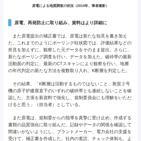
原電による地質調査の状況（2014年、筆者撮影）
原電、再発防止に取り組み、資料はより詳細に
また原電提出の補正書では、原電は新たな知見を書き加え
た。これまでのようにボーリング柱状図では、評価結果などの
所見を加えずに、観察した元データをそのまま提出。さらに、
新たなボーリング調査を行い、データを加えた。破砕帯の最新
活動面の判定に、最新のCTスキャンにより観察を行い、地層
の年代判定の新たな方法を複数取り入れ、K断層を判定した。
その結果、「K断層は活動するものではないこと、敦賀２号
機の原子炉建屋直下のいずれの破砕帯とも連続しないことを確
認した。主張を新資料で強化し、規制委員会にも理解をいただ
けると思う」（担当者）としている。
また原電は、規制委からの指導を真摯に受け止め、作成する
書類の品質強化に取り組んだ。記録やデータの関係を確認して
間違いがないようにし、プラントメーカー、電力会社の支援を
受けて、補正書を作成した。社内の査読、チェック体制も、よ