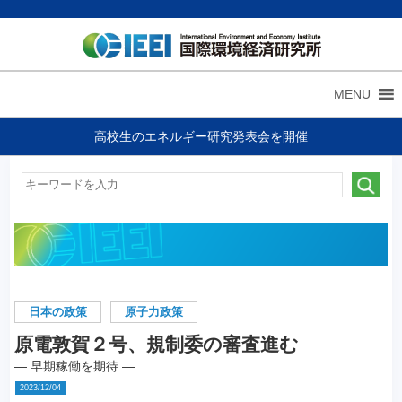
MENU
高校生のエネルギー研究発表会を開催
日本の政策
原子力政策
原電敦賀２号、規制委の審査進む
― 早期稼働を期待 ―
2023/12/04