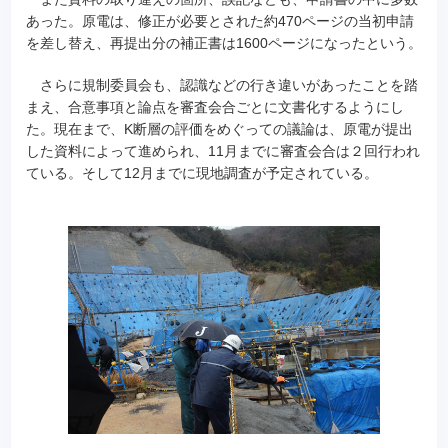
あった。原電は、修正が必要とされた約470ページの当初申請
を差し替え、再提出分の補正書は1600ページになったという。
さらに規制委員会も、認識などの行き違いがあったことを踏
まえ、合意事項と論点を審査会合ごとに文書化するようにし
た。現在まで、K断層の評価をめぐっての議論は、原電が提出
した資料によって進められ、11月までに審査会合は２回行われ
ている。そして12月までに現地調査が予定されている。