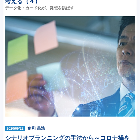
考える（４）
データ化・カード化が、発想を跳ばす
角和 昌浩
2020/09/22
シナリオプランニングの手法から～コロナ禍を