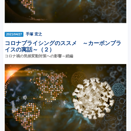
手塚 宏之
2021/04/27
コロナプライシングのススメ ～カーボンプラ
イスの寓話～（２）
コロナ禍の気候変動対策への影響～続編