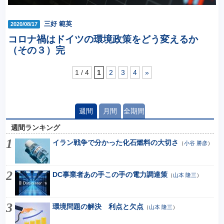
三好 範英
2020/08/17
コロナ禍はドイツの環境政策をどう変えるか
（その３）完
1 / 4
1
2
3
4
»
週間
月間
全期間
週間ランキング
イラン戦争で分かった化石燃料の大切さ
（
小谷 勝彦
）
DC事業者あの手この手の電力調達策
（
山本 隆三
）
環境問題の解決 利点と欠点
（
山本 隆三
）