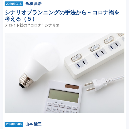
角和 昌浩
2020/10/15
シナリオプランニングの手法から～コロナ禍を
考える（５）
デロイト社の “コロナ” シナリオ
山本 隆三
2020/10/06