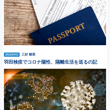
三好 範英
2022/04/13
羽田検疫でコロナ陽性、隔離生活を送るの記