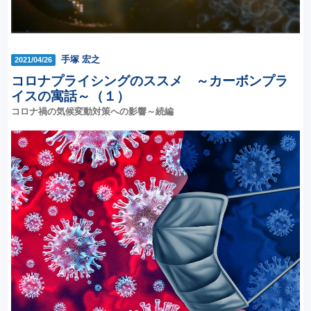
手塚 宏之
2021/04/26
コロナプライシングのススメ ～カーボンプラ
イスの寓話～（１）
コロナ禍の気候変動対策への影響～続編