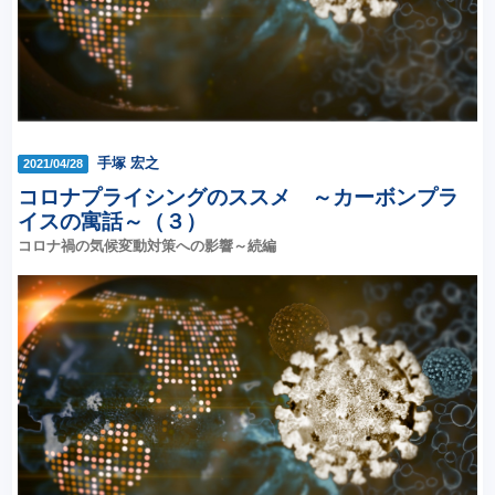
手塚 宏之
2021/04/28
コロナプライシングのススメ ～カーボンプラ
イスの寓話～（３）
コロナ禍の気候変動対策への影響～続編