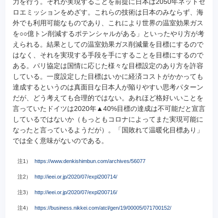
力を行う。それが実現することを前提に日本は2050年ネットゼ
ロエミッションをめざす。これらの技術は日本のみならず、海
外でも利用可能なものであり、これにより世界の温室効果ガス
を○○億トン削減するポテンシャルがある」といったやり方が考
えられる。結果としての温室効果ガス削減量を目標にするので
はなく、それを実現する手段を手にすることを目標にするので
ある。パリ協定は国情に応じた様々な目標設定のあり方を許容
している。一度設定した目標はいかに経済コストがかかっても
達成するというのは真面目な日本人が陥りやすい思考パターン
だが、どう考えても合理的ではない。あれほど格好いいことを
言っていたドイツは2020年▲40%目標の達成は不可能だと宣言
しているではないか（もっともコロナによってまた実現可能に
なったと言っているようだが）。「国敗れて温暖化目標あり」
では全く意味がないのである。
注1）
https://www.denkishimbun.com/archives/56077
注2）
http://ieei.or.jp/2020/07/expl200714/
注3）
http://ieei.or.jp/2020/07/expl200716/
注4）
https://business.nikkei.com/atcl/gen/19/00005/071700152/