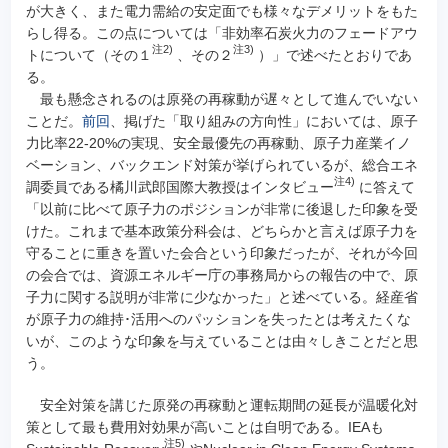
が大きく、また電力需給の安定面でも様々なデメリットをもた
らし得る。この点については「非効率石炭火力のフェードアウ
注2)
注3)
トについて（その１
、その２
）」で述べたとおりであ
る。
最も懸念されるのは原発の再稼動が遅々として進んでいない
ことだ。
前回
、掲げた「取り組みの方向性」においては、原子
力比率22-20%の実現、安全最優先の再稼動、原子力産業イノ
ベーション、バックエンド対策が挙げられているが、総合エネ
注4)
調委員である橘川武郎国際大教授はインタビュー
に答えて
「以前に比べて原子力のポジションが非常に後退した印象を受
けた。これまで基本政策分科会は、どちらかと言えば原子力を
守ることに重きを置いた会合という印象だったが、それが今回
の会合では、資源エネルギー庁の事務局からの報告の中で、原
子力に関する説明が非常に少なかった」と述べている。経産省
が原子力の維持･活用へのパッションを失ったとは考えたくな
いが、このような印象を与えていることは由々しきことだと思
う。
安全対策を講じた原発の再稼動と運転期間の延長が温暖化対
策として最も費用対効果が高いことは自明である。IEAも
注5)