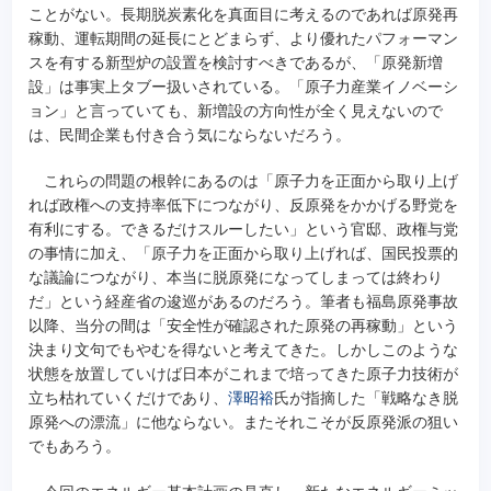
ことがない。長期脱炭素化を真面目に考えるのであれば原発再
稼動、運転期間の延長にとどまらず、より優れたパフォーマン
スを有する新型炉の設置を検討すべきであるが、「原発新増
設」は事実上タブー扱いされている。「原子力産業イノベーシ
ョン」と言っていても、新増設の方向性が全く見えないので
は、民間企業も付き合う気にならないだろう。
これらの問題の根幹にあるのは「原子力を正面から取り上げ
れば政権への支持率低下につながり、反原発をかかげる野党を
有利にする。できるだけスルーしたい」という官邸、政権与党
の事情に加え、「原子力を正面から取り上げれば、国民投票的
な議論につながり、本当に脱原発になってしまっては終わり
だ」という経産省の逡巡があるのだろう。筆者も福島原発事故
以降、当分の間は「安全性が確認された原発の再稼動」という
決まり文句でもやむを得ないと考えてきた。しかしこのような
状態を放置していけば日本がこれまで培ってきた原子力技術が
立ち枯れていくだけであり、
澤昭裕
氏が指摘した「戦略なき脱
原発への漂流」に他ならない。またそれこそが反原発派の狙い
でもあろう。