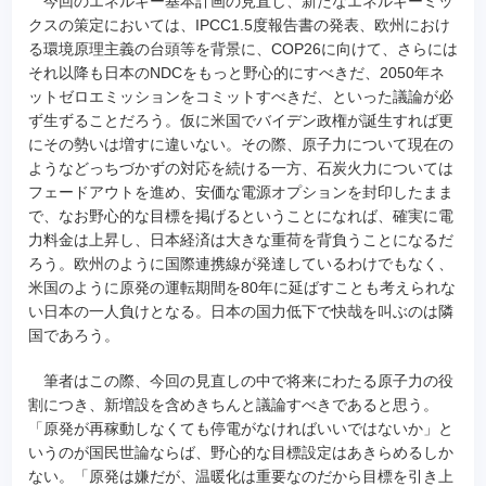
今回のエネルギー基本計画の見直し、新たなエネルギーミッ
クスの策定においては、IPCC1.5度報告書の発表、欧州におけ
る環境原理主義の台頭等を背景に、COP26に向けて、さらには
それ以降も日本のNDCをもっと野心的にすべきだ、2050年ネ
ットゼロエミッションをコミットすべきだ、といった議論が必
ず生ずることだろう。仮に米国でバイデン政権が誕生すれば更
にその勢いは増すに違いない。その際、原子力について現在の
ようなどっちづかずの対応を続ける一方、石炭火力については
フェードアウトを進め、安価な電源オプションを封印したまま
で、なお野心的な目標を掲げるということになれば、確実に電
力料金は上昇し、日本経済は大きな重荷を背負うことになるだ
ろう。欧州のように国際連携線が発達しているわけでもなく、
米国のように原発の運転期間を80年に延ばすことも考えられな
い日本の一人負けとなる。日本の国力低下で快哉を叫ぶのは隣
国であろう。
筆者はこの際、今回の見直しの中で将来にわたる原子力の役
割につき、新増設を含めきちんと議論すべきであると思う。
「原発が再稼動しなくても停電がなければいいではないか」と
いうのが国民世論ならば、野心的な目標設定はあきらめるしか
ない。「原発は嫌だが、温暖化は重要なのだから目標を引き上