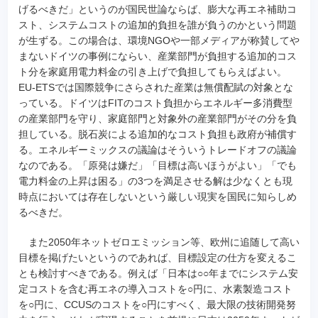
げるべきだ」というのが国民世論ならば、膨大な再エネ補助コ
スト、システムコストの追加的負担を誰が負うのかという問題
が生ずる。この場合は、環境NGOや一部メディアが称賛してや
まないドイツの事例にならい、産業部門が負担する追加的コス
ト分を家庭用電力料金の引き上げで負担してもらえばよい。
EU-ETSでは国際競争にさらされた産業は無償配賦の対象とな
っている。ドイツはFITのコスト負担からエネルギー多消費型
の産業部門を守り、家庭部門と対象外の産業部門がその分を負
担している。脱石炭による追加的なコスト負担も政府が補償す
る。エネルギーミックスの議論はそういうトレードオフの議論
なのである。「原発は嫌だ」「目標は高いほうがよい」「でも
電力料金の上昇は困る」の3つを満足させる解は少なくとも現
時点においては存在しないという厳しい現実を国民に知らしめ
るべきだ。
また2050年ネットゼロエミッション等、欧州に追随して高い
目標を掲げたいというのであれば、目標設定の仕方を変えるこ
とも検討すべきである。例えば「日本は○○年までにシステム安
定コストを含む再エネの導入コストを○円に、水素製造コスト
を○円に、CCUSのコストを○円にすべく、最大限の技術開発努