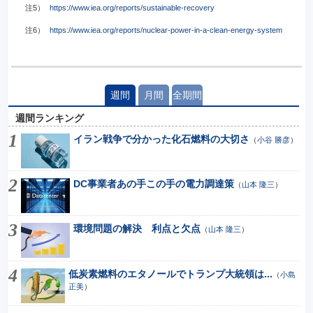
注5）
https://www.iea.org/reports/sustainable-recovery
注6）
https://www.iea.org/reports/nuclear-power-in-a-clean-energy-system
週間
月間
全期間
週間ランキング
イラン戦争で分かった化石燃料の大切さ
（
小谷 勝彦
）
DC事業者あの手この手の電力調達策
（
山本 隆三
）
環境問題の解決 利点と欠点
（
山本 隆三
）
低炭素燃料のエタノールでトランプ大統領は...
（
小島
正美
）