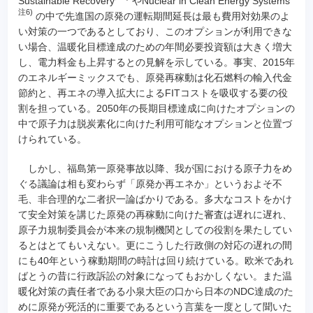
Sustainable Recovery
やNuclear in Clean Energy Systems
注6)
の中で先進国の原発の運転期間延長は最も費用対効果のよ
い対策の一つであるとしており、このオプションが利用できな
い場合、温暖化目標達成のための年間必要投資額は大きく増大
し、電力料金も上昇するとの見解を示している。事実、2015年
のエネルギーミックスでも、原発再稼動は化石燃料の輸入代金
節約と、再エネの導入拡大によるFITコストを吸収する要の役
割を担っている。2050年の長期目標達成に向けたオプションの
中で原子力は脱炭素化に向けた利用可能なオプションと位置づ
けられている。
しかし、福島第一原発事故以降、我が国における原子力をめ
ぐる議論は相も変わらず「原発か再エネか」というおよそ不
毛、非合理的な二者択一論ばかりである。多大なコストをかけ
て安全対策を講じた原発の再稼動に向けた審査は遅れに遅れ、
原子力規制委員会が本来の規制機関としての役割を果たしてい
るとはとてもいえない。更にこうした行政側の対応の遅れの間
にも40年という稼動期間の時計は回り続けている。欧米であれ
ばとうの昔に行政訴訟の対象になってもおかしくない。また温
暖化対策の責任者である小泉大臣の口から日本のNDC達成のた
めに原発が死活的に重要であるという言葉を一度として聞いた