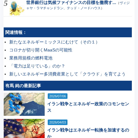
世界銀行は気候ファイナンスの目標を撤廃す...
（
ヴィジ
ャヤ・ラマチャンドラン、テッド・ノードハウス
）
関連情報：
新たなエネルギーミックスにむけて（その１）
コロナが切り開くMaaSの可能性
業務用規模の燃料電池
「電力は足りている」のか？
新しいエネルギー多消費産業として「クラウド」を育てよう
有馬 純の最新記事
2026/07/06
イラン戦争とエネルギー政策のコモンセン
ス
2026/04/03
イラン戦争はエネルギー転換を加速するの
か