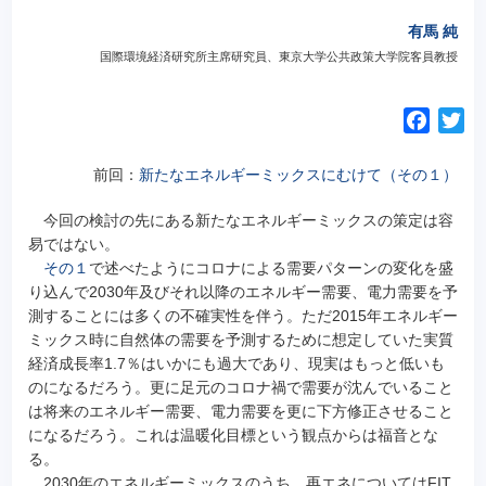
有馬 純
国際環境経済研究所主席研究員、東京大学公共政策大学院客員教授
F
T
a
w
c
i
前回：
新たなエネルギーミックスにむけて（その１）
e
t
今回の検討の先にある新たなエネルギーミックスの策定は容
b
t
易ではない。
o
e
その１
で述べたようにコロナによる需要パターンの変化を盛
o
r
り込んで2030年及びそれ以降のエネルギー需要、電力需要を予
k
測することには多くの不確実性を伴う。ただ2015年エネルギー
ミックス時に自然体の需要を予測するために想定していた実質
経済成長率1.7％はいかにも過大であり、現実はもっと低いも
のになるだろう。更に足元のコロナ禍で需要が沈んでいること
は将来のエネルギー需要、電力需要を更に下方修正させること
になるだろう。これは温暖化目標という観点からは福音とな
る。
2030年のエネルギーミックスのうち、再エネについてはFIT