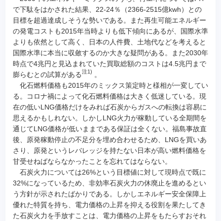
で下駄をはかされた結果、22-24％（2366-2515億kwh）との
目標を超過達成しそうな勢いである。また再生可能エネルギー
の発電コストも2015年当時よりも低下傾向にあるが、国際水準
よりも依然として高く、日本の人件費、土地代などを考えると
国際水準に本当に収斂するのか大きな疑問がある。また2030年
時点で4兆円と見込まれていた買取総額のコストは4.5兆円まで
注1)
膨らむとの試算がある
。
化石燃料価格も2015年のミックス策定時と様相が一変してい
る。コロナ禍によって化石燃料価格は大きく低迷している。現
在の低いLNG価格だけをみれば石炭からガスへの転換は容易に
思えるかもしれない。しかしLNG火力が稼動している全期間を
通じてLNG価格が低いままである保証は全くない。福島事故直
後、原発稼動停止の不足分を埋め合わせるため、LNGを買いあ
さり、原発というレバレッジを持たない日本が高い燃料価格を
甘受せねばならなかったことを忘れてはならない。
石炭火力については26%という目標値に対して現時点で既に
32%になっているため、非効率石炭火力の休廃止を進めるとい
う方針が示されたばかりである。しかしエネルギー安全保障上
優れた特質を持ち、電力価格の上昇を抑える役割を果たしてき
た石炭火力を手放すことは、電力価格の上昇をもたらすおそれ