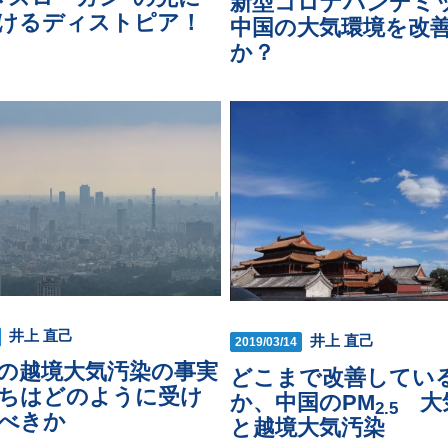
新型コロナパンデミ
けるディストピア！
中国の大気環境を改
か？
井上 直己
井上 直己
2019/03/14
の越境大気汚染の事実
どこまで改善してい
ちはどのように受け
か、中国のPM
大
2.5
べきか
と越境大気汚染