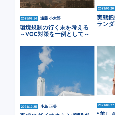
2023/06/20
実態把
遠藤 小太郎
2025/08/14
ランダ
環境規制の行く末を考える
～VOC対策を一例として～
2021/08/27
小島 正美
2021/10/25
“美し