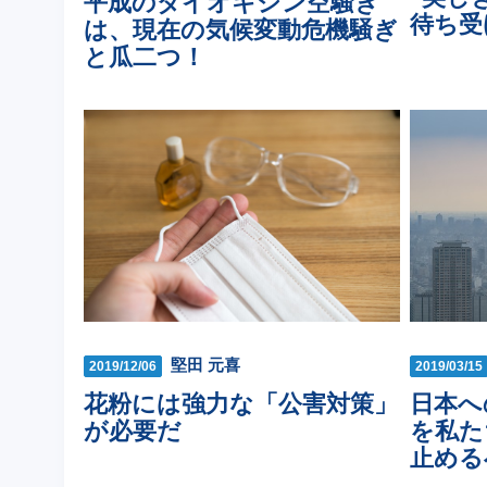
平成のダイオキシン空騒ぎ
待ち受
は、現在の気候変動危機騒ぎ
と瓜二つ！
堅田 元喜
2019/12/06
2019/03/15
花粉には強力な「公害対策」
日本へ
が必要だ
を私た
止める