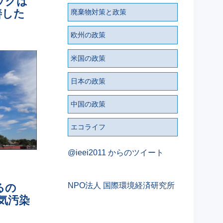
ックは
善した
廃棄物対策と政策
欧州の政策
米国の政策
日本の政策
中国の政策
エコライフ
@ieei2011 からのツイート
NPO法人 国際環境経済研究所
るの
気汚染