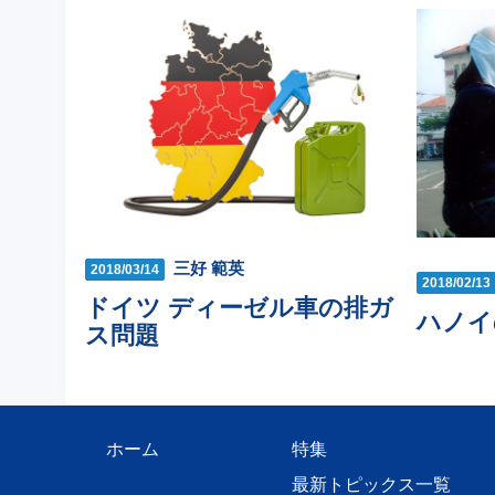
三好 範英
2018/03/14
2018/02/13
ドイツ ディーゼル車の排ガ
ハノイ
ス問題
ホーム
特集
最新トピックス一覧