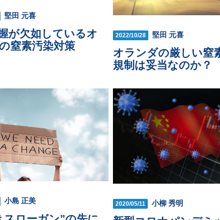
堅田 元喜
握が欠如しているオ
堅田 元喜
2022/10/28
の窒素汚染対策
オランダの厳しい窒
規制は妥当なのか？
小島 正美
小柳 秀明
2020/05/11
きスローガン”の先に