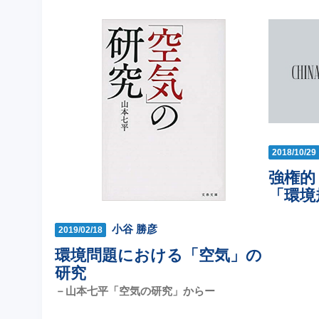
2018/10/29
強権的
「環境
小谷 勝彦
2019/02/18
環境問題における「空気」の
研究
－山本七平「空気の研究」からー