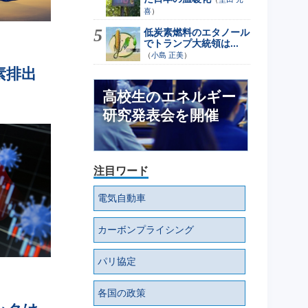
喜
）
低炭素燃料のエタノール
でトランプ大統領は...
（
小島 正美
）
素排出
高校生のエネルギー
研究発表会を開催
注目ワード
電気自動車
カーボンプライシング
パリ協定
各国の政策