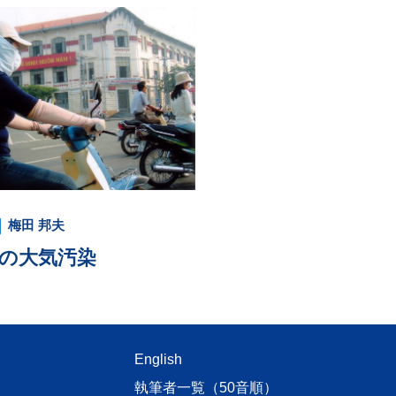
梅田 邦夫
の大気汚染
English
執筆者一覧（50音順）