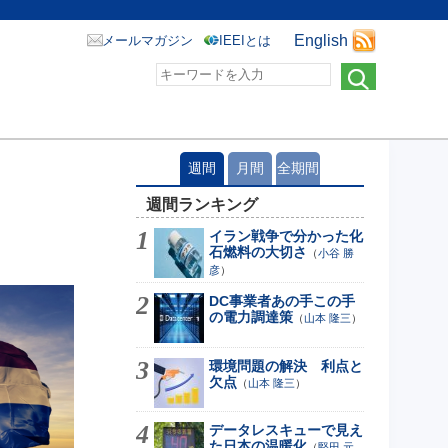
English
メールマガジン
IEEIとは
週間
月間
全期間
週間ランキング
イラン戦争で分かった化
石燃料の大切さ
（
小谷 勝
彦
）
DC事業者あの手この手
の電力調達策
（
山本 隆三
）
環境問題の解決 利点と
欠点
（
山本 隆三
）
データレスキューで見え
た日本の温暖化
（
堅田 元