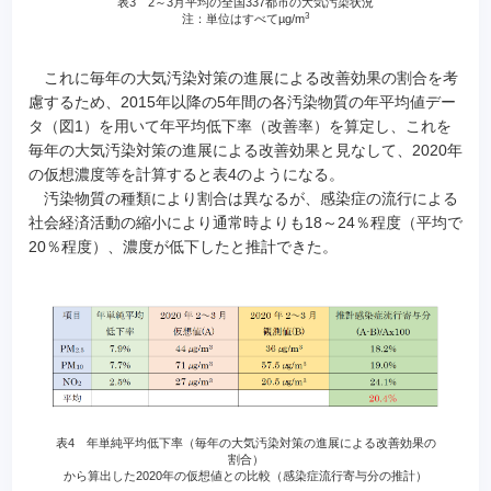
表3 2～3月平均の全国337都市の大気汚染状況
3
注：単位はすべてµg/m
これに毎年の大気汚染対策の進展による改善効果の割合を考
慮するため、2015年以降の5年間の各汚染物質の年平均値デー
タ（図1）を用いて年平均低下率（改善率）を算定し、これを
毎年の大気汚染対策の進展による改善効果と見なして、2020年
の仮想濃度等を計算すると表4のようになる。
汚染物質の種類により割合は異なるが、感染症の流行による
社会経済活動の縮小により通常時よりも18～24％程度（平均で
20％程度）、濃度が低下したと推計できた。
表4 年単純平均低下率（毎年の大気汚染対策の進展による改善効果の
割合）
から算出した2020年の仮想値との比較（感染症流行寄与分の推計）