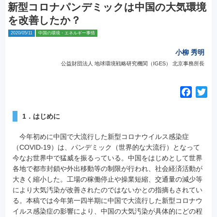
新型コロナパンデミックは中国の大気環境
を改善したか？
2020/05/11
中国の環境・エネルギー事情
小柳 秀明
公益財団法人 地球環境戦略研究機関（IGES） 北京事務所長
F
T
a
w
c
i
1．はじめに
e
t
今年初めに中国で大流行した新型コロナウイルス感染症
b
t
（COVID-19）は、パンデミック（世界的な大流行）となって
o
e
今なお世界中で猛威を振るっている。
中国をはじめとして世界
o
r
各地で都市封鎖や外出移動等の制限が行われ、社会経済活動が
k
大きく縮小した。工場の稼働停止や操業短縮、交通量の減少等
により大気汚染が改善されたのではないかとの指摘もされてい
る。本稿では今年第一四半期に中国で大流行した新型コロナウ
イルス感染症の影響により、中国の大気汚染が具体的にどの程