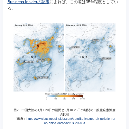
Business Insiderの記事
によれば、この差は35%程度としてい
る。
図2 中国大陸の1月1-20日の期間と2月10-25日の期間の二酸化窒素濃度
の比較
（出典）
https://www.businessinsider.com/satellite-images-air-pollution-dr
op-china-coronavirus-2020-3