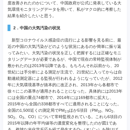
度改善されたのかについて、中国政府が公式に発表している大
気環境モニタリングデータを用いて、私がマクロ的に考察した
結果を紹介したいと思う。
2．中国の大気汚染の状況
新型コロナウイルス感染症の流行による影響を見る前に、最
近の中国の大気汚染がどのような状況にあるのか簡単に振り返
ってみたい。大気汚染の状況を正しく把握するには正確なモニ
タリングデータが必要であるが、中国で現在の常時監視体制が
敷かれたのは2013年以降である。もちろんそれ以前から、20
世紀には手分析による測定が主流で、21世紀に入ってからは自
動連続測定器による監視が行われるようになっていたが、2012
年に大気環境基準が抜本的に改正され、2013年から各都市で
徐々にこの基準が適用されることになった。具体的には2013年
には全国の重点74都市で、2014年には169都市に拡大し、
2015年から全国の338都市すべてに適用されることになった。
全国の1,500近くの測定局でPM
ほか5項目（PM
、NO
、
2.5
10
2
SO
、O
、CO）について常時監視されている。これら6項目の
2
3
2015年以降の年平均値等の濃度変化を整理したのが図1であ
る。複雑な光化学反応を経て発生するO
（オゾン）を除けば、