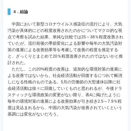
4．結論
中国において新型コロナウイルス感染症の流行により、大気
汚染が具体的にどの程度改善されたのかについてマクロ的な視
点で考察を試みた結果、単純な比較では25～38％程度改善され
ていたが、流行前後の季節変化による影響や毎年の大気汚染対
策の進展による改善効果等を考慮して改善の程度を推定する
と、ざっくりとまとめて20％程度改善されたのではないかと推
計された。
ただし、この20%程度の改善は、追加的な環境対策の進展に
よる改善ではないから、社会経済活動が回復するにつれて帳消
しになる性格のものである。5月の労働節の大型連休以降に社
会経済活動は徐々に回復していくものと思われるが、今後ドラ
スティックな環境政策の変更がない限り、表4に掲げたように
毎年の環境対策の進展による改善効果が引き続き2.5～7.9％程
度は見込まれるから、中国の大気汚染が改善されていくという
基調には変化がないだろう。