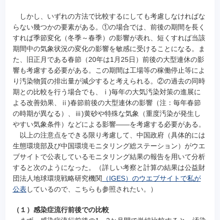
しかし、いずれの方法で比較するにしても考慮しなければな
らない幾つかの要素がある。①の場合では、前後の期間を長く
すれば季節変化（冬季～春季）の影響が表れ、短くすれば当該
期間中の気象状況の変化の影響を敏感に受けることになる。ま
た、旧正月である春節（20年は1月25日）前後の大型連休の影
響も考慮する必要がある。この期間は工場等の稼働停止等によ
り汚染物質の排出量が減少すると考えられる。②の過去の同時
期との比較を行う場合でも、ⅰ)毎年の大気汚染対策の進展に
よる改善効果、ⅱ)春節前後の大型連休の影響（注：毎年春節
の時期が異なる）、ⅲ)黄砂や特殊な気象（重度汚染が発生し
やすい気象条件）などによる影響――を考慮する必要がある。
以上の注意点をできる限り考慮して、中国政府（具体的には
生態環境部及び中国環境モニタリング総ステーション）がウエ
ブサイトで公表しているモニタリング結果の報告を用いて分析
すると次のようになった。（詳しい考察と計算の結果は公益財
団法人地球環境戦略研究機関
（IGES）のウエブサイトで私が
公表
しているので、こちらも参照されたい。）
（１）感染症流行前後での比較