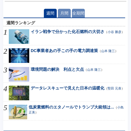
週間
月間
全期間
週間ランキング
イラン戦争で分かった化石燃料の大切さ
（
小谷 勝彦
）
DC事業者あの手この手の電力調達策
（
山本 隆三
）
環境問題の解決 利点と欠点
（
山本 隆三
）
データレスキューで見えた日本の温暖化
（
堅田 元喜
）
低炭素燃料のエタノールでトランプ大統領は...
（
小島
正美
）