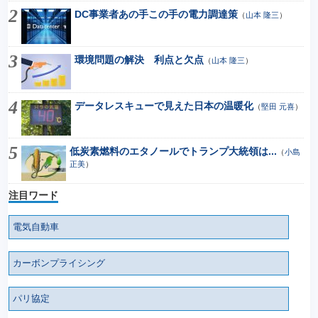
DC事業者あの手この手の電力調達策
（
山本 隆三
）
環境問題の解決 利点と欠点
（
山本 隆三
）
データレスキューで見えた日本の温暖化
（
堅田 元喜
）
低炭素燃料のエタノールでトランプ大統領は...
（
小島
正美
）
注目ワード
電気自動車
カーボンプライシング
パリ協定