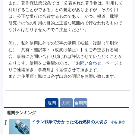
また、著作権法第32条では「公表された著作物は、引用して
利用することができる」との規定がありますが、その引用
は、公正な慣行に合致するものであり、かつ、報道、批評、
研究その他の引用の目的上正当な範囲内で行なわれるもので
なければなりませんのでご注意ください。
但し、私的使用以外での記事の活用【転載・複製（印刷含
む）・共有・翻訳等・（改変は禁止）】をご希望される場
合、事前にお問い合わせ頂ければ許諾させていただくことが
あります。使用をご希望の方は、「
お問い合わせ
」ページよ
りご連絡頂き、事務局より返信させて頂きます。
またご使用頂く際には必ず出典の明記をお願い致します。
週間
月間
全期間
週間ランキング
イラン戦争で分かった化石燃料の大切さ
（
小谷 勝彦
）