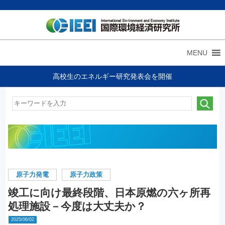
MENU
高校生のエネルギー研究発表会を開催
原子力発電
原子力政策
竣工に向け最終段階、日本原燃の六ヶ所再
処理施設－今度は大丈夫か？
2025/06/02