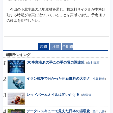
今回の下北半島の現地取材を通じ、核燃料サイクルが本格始
動する時期が確実に近づいていることを実感できた。予定通り
の竣工を期待したい。
週間
月間
全期間
週間ランキング
DC事業者あの手この手の電力調達策
（
山本 隆三
）
イラン戦争で分かった化石燃料の大切さ
（
小谷 勝彦
）
レッドパームオイルは問いかける
（
赤嶺 淳
）
データレスキューで見えた日本の温暖化
（
堅田 元喜
）