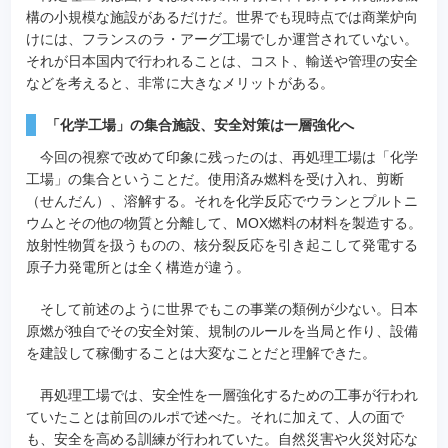
構の小規模な施設があるだけだ。世界でも現時点では商業炉向
けには、フランスのラ・アーグ工場でしか運営されていない。
それが日本国内で行われることは、コスト、輸送や管理の安全
などを考えると、非常に大きなメリットがある。
「化学工場」の集合施設、安全対策は一層強化へ
今回の視察で改めて印象に残ったのは、再処理工場は「化学
工場」の集合ということだ。使用済み燃料を受け入れ、剪断
（せんだん）、溶解する。それを化学反応でウランとプルトニ
ウムとその他の物質と分離して、MOX燃料の材料を製造する。
放射性物質を扱うものの、核分裂反応を引き起こして発電する
原子力発電所とは全く構造が違う。
そして前述のように世界でもこの事業の類例が少ない。日本
原燃が独自でその安全対策、規制のルールを当局と作り、設備
を建設して稼働することは大変なことだと理解できた。
再処理工場では、安全性を一層強化するための工事が行われ
ていたことは前回のルポで述べた。それに加えて、人の面で
も、安全を高める訓練が行われていた。自然災害や火災対応な