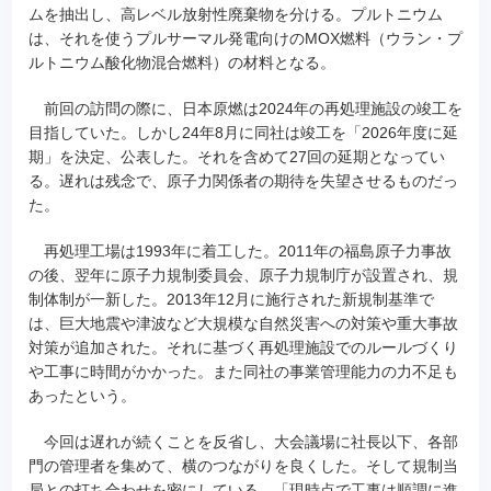
ムを抽出し、高レベル放射性廃棄物を分ける。プルトニウム
は、それを使うプルサーマル発電向けのMOX燃料（ウラン・プ
ルトニウム酸化物混合燃料）の材料となる。
前回の訪問の際に、日本原燃は2024年の再処理施設の竣工を
目指していた。しかし24年8月に同社は竣工を「2026年度に延
期」を決定、公表した。それを含めて27回の延期となってい
る。遅れは残念で、原子力関係者の期待を失望させるものだっ
た。
再処理工場は1993年に着工した。2011年の福島原子力事故
の後、翌年に原子力規制委員会、原子力規制庁が設置され、規
制体制が一新した。2013年12月に施行された新規制基準で
は、巨大地震や津波など大規模な自然災害への対策や重大事故
対策が追加された。それに基づく再処理施設でのルールづくり
や工事に時間がかかった。また同社の事業管理能力の力不足も
あったという。
今回は遅れが続くことを反省し、大会議場に社長以下、各部
門の管理者を集めて、横のつながりを良くした。そして規制当
局との打ち合わせを密にしている。「現時点で工事は順調に進