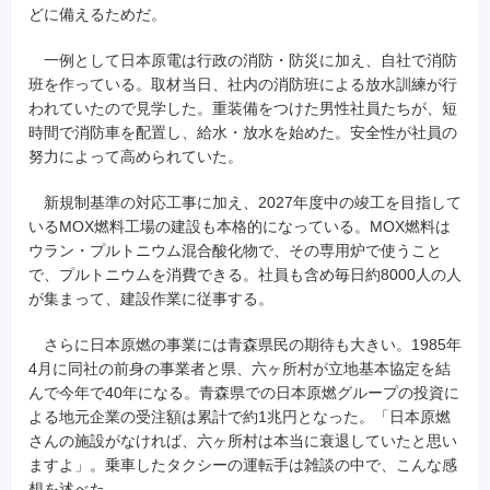
どに備えるためだ。
一例として日本原電は行政の消防・防災に加え、自社で消防
班を作っている。取材当日、社内の消防班による放水訓練が行
われていたので見学した。重装備をつけた男性社員たちが、短
時間で消防車を配置し、給水・放水を始めた。安全性が社員の
努力によって高められていた。
新規制基準の対応工事に加え、2027年度中の竣工を目指して
いるMOX燃料工場の建設も本格的になっている。MOX燃料は
ウラン・プルトニウム混合酸化物で、その専用炉で使うこと
で、プルトニウムを消費できる。社員も含め毎日約8000人の人
が集まって、建設作業に従事する。
さらに日本原燃の事業には青森県民の期待も大きい。1985年
4月に同社の前身の事業者と県、六ヶ所村が立地基本協定を結
んで今年で40年になる。青森県での日本原燃グループの投資に
よる地元企業の受注額は累計で約1兆円となった。「日本原燃
さんの施設がなければ、六ヶ所村は本当に衰退していたと思い
ますよ」。乗車したタクシーの運転手は雑談の中で、こんな感
想を述べた。