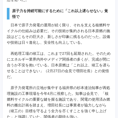
原子力を持続可能にするために「これ以上遅らせない」覚
悟で
日本で原子力発電の運用が続く限り、それを支える核燃料サ
イクルの仕組みは必要だ。その技術が集約される日本原燃の施
設はどこもその巨大さ、新しさが印象に残るものだった。設備
や技術は日々進化し、安全性も向上している。
再処理工場の竣工は、これまで27回も延期された。そのため
にエネルギー業界内外やメディア関係者の多くが、完成が間に
合うか不安を抱いている。日本原燃は「これ以上、竣工を遅ら
せることはできない」（2月27日の会見で増田社長）との覚悟
だ。
原子力発電所の立地が集中する福井県の杉本達治知事が再処
理施設の工事現場を今年4月に視察した。知事は会見で、「核
燃料サイクルの重要な鍵を握る施設であり、関電の使用済み燃
料の搬出計画を踏まえ、増田社長には事業者が協力しながら
（竣工の）目標を守るよう全力を尽くすことを強く申し上げ
た」と強調していた。関係者の期待も強い。