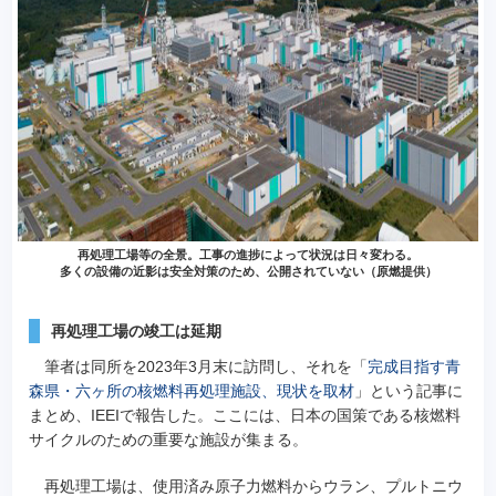
再処理工場等の全景。工事の進捗によって状況は日々変わる。
多くの設備の近影は安全対策のため、公開されていない（原燃提供）
再処理工場の竣工は延期
筆者は同所を2023年3月末に訪問し、それを「
完成目指す青
森県・六ヶ所の核燃料再処理施設、現状を取材
」という記事に
まとめ、IEEIで報告した。ここには、日本の国策である核燃料
サイクルのための重要な施設が集まる。
再処理工場は、使用済み原子力燃料からウラン、プルトニウ