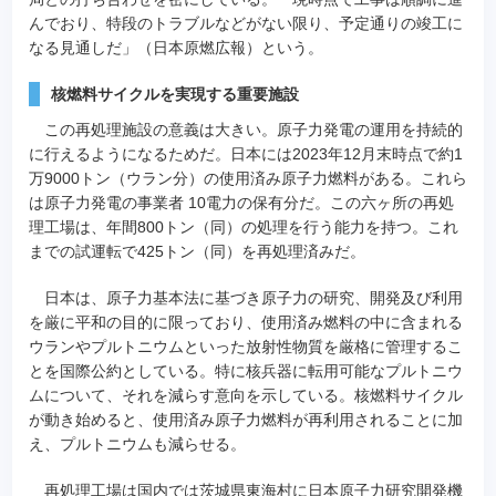
んでおり、特段のトラブルなどがない限り、予定通りの竣工に
なる見通しだ」（日本原燃広報）という。
核燃料サイクルを実現する重要施設
この再処理施設の意義は大きい。原子力発電の運用を持続的
に行えるようになるためだ。日本には2023年12月末時点で約1
万9000トン（ウラン分）の使用済み原子力燃料がある。これら
は原子力発電の事業者 10電力の保有分だ。この六ヶ所の再処
理工場は、年間800トン（同）の処理を行う能力を持つ。これ
までの試運転で425トン（同）を再処理済みだ。
日本は、原子力基本法に基づき原子力の研究、開発及び利用
を厳に平和の目的に限っており、使用済み燃料の中に含まれる
ウランやプルトニウムといった放射性物質を厳格に管理するこ
とを国際公約としている。特に核兵器に転用可能なプルトニウ
ムについて、それを減らす意向を示している。核燃料サイクル
が動き始めると、使用済み原子力燃料が再利用されることに加
え、プルトニウムも減らせる。
再処理工場は国内では茨城県東海村に日本原子力研究開発機