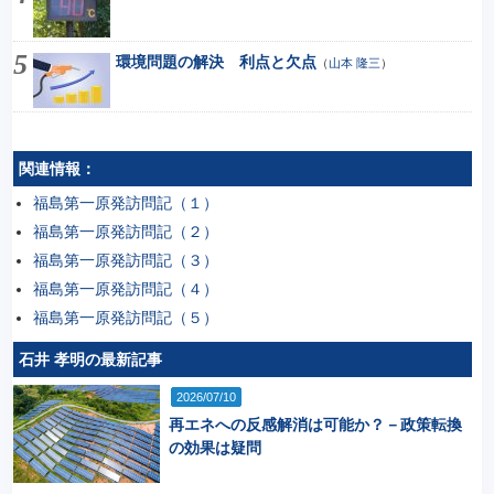
環境問題の解決 利点と欠点
（
山本 隆三
）
関連情報：
福島第一原発訪問記（１）
福島第一原発訪問記（２）
福島第一原発訪問記（３）
福島第一原発訪問記（４）
福島第一原発訪問記（５）
石井 孝明の最新記事
2026/07/10
再エネへの反感解消は可能か？－政策転換
の効果は疑問