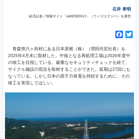
石井 孝明
経済記者／情報サイト「withENERGY」（ウィズエナジー）を運営
F
T
a
w
青森県六ヶ所村にある日本原燃（株）（増田尚宏社長）を、
c
i
2025年4月末に取材した。中核となる再処理工場は2026年度中
e
t
の竣工を目指している。厳重なセキュリティチェックを経て、
b
t
サイクル施設の現況を取材することができた。延期は27回にも
o
e
なっている。しかし日本の原子力発電を持続するために、その
o
r
竣工を実現してほしい。
k