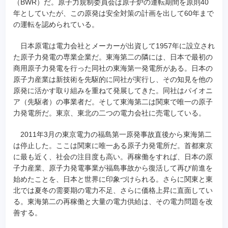
（BWR）だ。原子力規制委員会は原子炉の運転期間を原則40
年としていたが、この原発は安全対策の計画を出して60年まで
の運転を認められている。
日本原電は電力会社とメーカーが出資して1957年に設立され
た原子力発電の専業企業だ。東海第二の隣には、日本で最初の
商用原子力発電を行った同社の東海第一発電所がある。日本の
原子力産業は新技術を先駆的に同社が実行し、その知見を他の
原発に活かす取り組みを重ねて発展してきた。同社はパイオニ
ア（先駆者）の事業者だ。そして東海第二は関東で唯一の原子
力発電所だ。東京、東北の二つの電力会社に売電している。
2011年3月の東京電力の福島第一原発事故直後から東海第二
は停止した。ここは関東に唯一ある原子力発電所だ。首都東京
に最も近く、社会の注目度も高い。再稼働をすれば、日本の原
子力産業、原子力発電事業が福島事故から復活して再び前進を
始めたことを、日本と世界に印象づけられる。さらに関東と東
北では夏冬の需要期の電力不足、さらに価格上昇に直面してい
る。東海第二の再稼働と大量の電力供給は、その電力問題を改
善する。