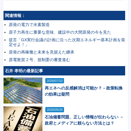
関連情報：
原発の電力で水素製造
原子力再生に重要な意味、建設中の大間原発の今を見た
提言「GX実行会議の計画に沿った次期エネルギー基本計画を策
定せよ！」
原発の再稼働と未来を見据えた継承
原電敦賀２号、規制委の審査進む
石井 孝明の最新記事
2026/07/10
再エネへの反感解消は可能か？－政策転換
の効果は疑問
2026/05/25
石油備蓄問題、正しい情報が伝わらない －
政府とメディアに頼らない方法とは？