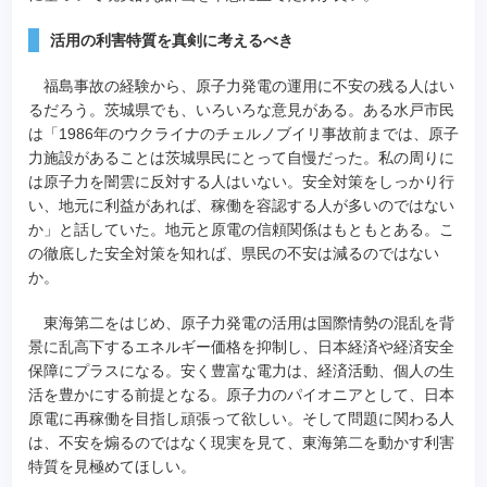
活用の利害特質を真剣に考えるべき
福島事故の経験から、原子力発電の運用に不安の残る人はい
るだろう。茨城県でも、いろいろな意見がある。ある水戸市民
は「1986年のウクライナのチェルノブイリ事故前までは、原子
力施設があることは茨城県民にとって自慢だった。私の周りに
は原子力を闇雲に反対する人はいない。安全対策をしっかり行
い、地元に利益があれば、稼働を容認する人が多いのではない
か」と話していた。地元と原電の信頼関係はもともとある。こ
の徹底した安全対策を知れば、県民の不安は減るのではない
か。
東海第二をはじめ、原子力発電の活用は国際情勢の混乱を背
景に乱高下するエネルギー価格を抑制し、日本経済や経済安全
保障にプラスになる。安く豊富な電力は、経済活動、個人の生
活を豊かにする前提となる。原子力のパイオニアとして、日本
原電に再稼働を目指し頑張って欲しい。そして問題に関わる人
は、不安を煽るのではなく現実を見て、東海第二を動かす利害
特質を見極めてほしい。