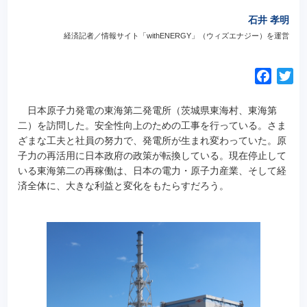
石井 孝明
経済記者／情報サイト「withENERGY」（ウィズエナジー）を運営
F
T
a
w
c
i
日本原子力発電の東海第二発電所（茨城県東海村、東海第
e
t
二）を訪問した。安全性向上のための工事を行っている。さま
ざまな工夫と社員の努力で、発電所が生まれ変わっていた。原
b
t
子力の再活用に日本政府の政策が転換している。現在停止して
o
e
いる東海第二の再稼働は、日本の電力・原子力産業、そして経
o
r
済全体に、大きな利益と変化をもたらすだろう。
k