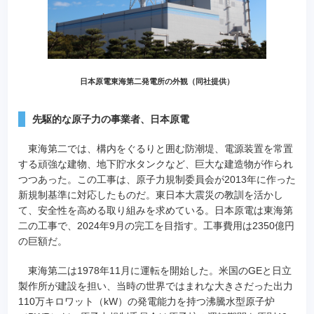
日本原電東海第二発電所の外観（同社提供）
先駆的な原子力の事業者、日本原電
東海第二では、構内をぐるりと囲む防潮堤、電源装置を常置
する頑強な建物、地下貯水タンクなど、巨大な建造物が作られ
つつあった。この工事は、原子力規制委員会が2013年に作った
新規制基準に対応したものだ。東日本大震災の教訓を活かし
て、安全性を高める取り組みを求めている。日本原電は東海第
二の工事で、2024年9月の完工を目指す。工事費用は2350億円
の巨額だ。
東海第二は1978年11月に運転を開始した。米国のGEと日立
製作所が建設を担い、当時の世界ではまれな大きさだった出力
110万キロワット（kW）の発電能力を持つ沸騰水型原子炉