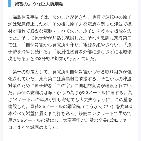
城塞のような巨大防潮堤
福島原発事故では、次のことが起きた。地震で運転中の原子
炉は緊急停止したが、その後に原子力発電所を襲った津波で機
材が壊れて必要な電源をすべて失い、原子炉を冷やす機能を失
った。そして原子炉が加熱し破損した。それを教訓に東海第二
では、「自然災害から発電所を守り、電源を絶やさない」「原
子炉を冷やし続ける」「放射性物質を外部に漏らさずに地域環
境を守る」との3分野の対策が行われていた。
第一の対策として、発電所を自然災害から守る取り組みが強
化されていた。東海第二は鹿島灘に隣接する。そこからの津波
対策のために原子炉を「コの字」に囲む防潮堤が建設されてい
た。海側の防潮堤は海面からの高さが20メートルに達する。高
さ14メートルの津波が押し寄せても大丈夫なように、この壁を
建設した。直径2.5メートルの鋼管杭（こうかんぐい）を約600
本並べて岩盤に届くまで打ち込み、鉄筋コンクリートで固めて
厚さ3.5メートルの壁にし、大変堅牢だ。壁の全長は約1.7キ
ロ。まるで城塞のようだ。