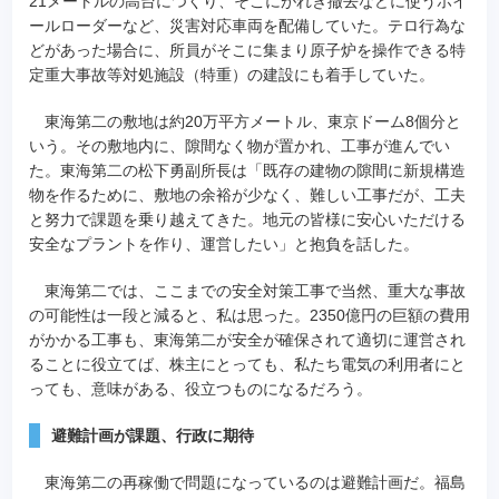
21メートルの高台につくり、そこにがれき撤去などに使うホイ
ールローダーなど、災害対応車両を配備していた。テロ行為な
どがあった場合に、所員がそこに集まり原子炉を操作できる特
定重大事故等対処施設（特重）の建設にも着手していた。
東海第二の敷地は約20万平方メートル、東京ドーム8個分と
いう。その敷地内に、隙間なく物が置かれ、工事が進んでい
た。東海第二の松下勇副所長は「既存の建物の隙間に新規構造
物を作るために、敷地の余裕が少なく、難しい工事だが、工夫
と努力で課題を乗り越えてきた。地元の皆様に安心いただける
安全なプラントを作り、運営したい」と抱負を話した。
東海第二では、ここまでの安全対策工事で当然、重大な事故
の可能性は一段と減ると、私は思った。2350億円の巨額の費用
がかかる工事も、東海第二が安全が確保されて適切に運営され
ることに役立てば、株主にとっても、私たち電気の利用者にと
っても、意味がある、役立つものになるだろう。
避難計画が課題、行政に期待
東海第二の再稼働で問題になっているのは避難計画だ。福島