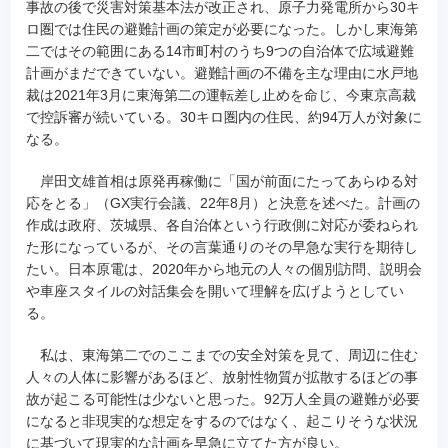
事故の後で災害対策基本法が改正され、原子力発電所から30キ
ロ圏では住民の避難計画の策定が必要になった。しかし東海第
二ではその範囲にある14市町村のうち9つの自治体で広域避難
計画がまだできていない。避難計画の不備を主な理由に水戸地
裁は2021年3月に東海第二の運転差し止めを命じ、今東京高裁
で控訴審が続いている。30キロ圏内の住民、約94万人が対象に
なる。
岸田文雄首相は原発再稼働に「国が前面にたってあらゆる対
応をとる」（GX実行会議、22年8月）と決意を述べた。計画の
作成は政府、茨城県、各自治体という行政側に対応が委ねられ
た形になっているが、その言葉通りのその早急な実行を期待し
たい。日本原電は、2020年から地元の人々の個別訪問、説明会
や車座スタイルの対話集会を開いて理解を広げようとしてい
る。
私は、東海第二でのここまでの安全対策を見て、周辺に住む
人々の人体に影響があるほど、放射性物質が拡散するほどの事
故が起こる可能性は少ないと思った。92万人全員の避難が必要
になると非現実的な想定をするのではなく、起こりそうな状況
に基づいて現実的な計画を早急に立てた方が良い。