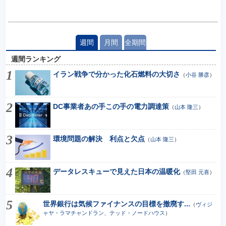
週間
月間
全期間
週間ランキング
イラン戦争で分かった化石燃料の大切さ
（
小谷 勝彦
）
DC事業者あの手この手の電力調達策
（
山本 隆三
）
環境問題の解決 利点と欠点
（
山本 隆三
）
データレスキューで見えた日本の温暖化
（
堅田 元喜
）
世界銀行は気候ファイナンスの目標を撤廃す...
（
ヴィジ
ャヤ・ラマチャンドラン、テッド・ノードハウス
）