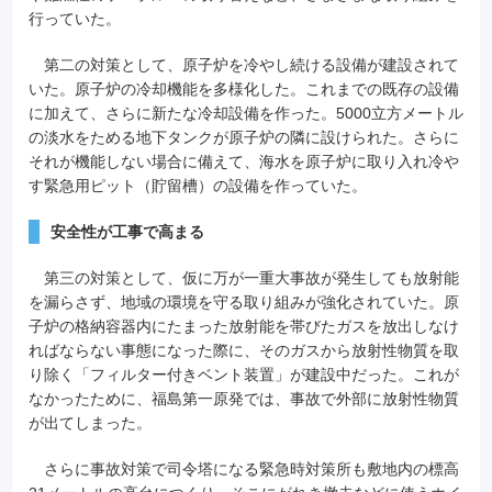
行っていた。
第二の対策として、原子炉を冷やし続ける設備が建設されて
いた。原子炉の冷却機能を多様化した。これまでの既存の設備
に加えて、さらに新たな冷却設備を作った。5000立方メートル
の淡水をためる地下タンクが原子炉の隣に設けられた。さらに
それが機能しない場合に備えて、海水を原子炉に取り入れ冷や
す緊急用ピット（貯留槽）の設備を作っていた。
安全性が工事で高まる
第三の対策として、仮に万が一重大事故が発生しても放射能
を漏らさず、地域の環境を守る取り組みが強化されていた。原
子炉の格納容器内にたまった放射能を帯びたガスを放出しなけ
ればならない事態になった際に、そのガスから放射性物質を取
り除く「フィルター付きベント装置」が建設中だった。これが
なかったために、福島第一原発では、事故で外部に放射性物質
が出てしまった。
さらに事故対策で司令塔になる緊急時対策所も敷地内の標高