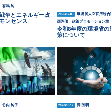
有馬 純
環境省大臣官房総合
戦争とエネルギー政
2026/07/03
モンセンス
画評価・政策プロモーション室
令和8年度の環境省の
策について
竹内 純子
岡 芳明
2026/06/17