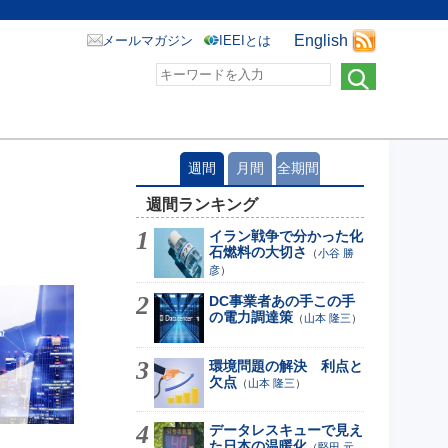
English
メールマガジン
IEEIとは
週間
月間
全期間
週間ランキング
イラン戦争で分かった化
石燃料の大切さ
（
小谷 勝
彦
）
DC事業者あの手この手
の電力調達策
（
山本 隆三
）
環境問題の解決 利点と
欠点
（
山本 隆三
）
データレスキューで見え
た日本の温暖化
（
堅田 元