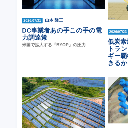
山本 隆三
2026/07/31
DC事業者あの手この手の電
2026/07/23
力調達策
低炭素
米国で拡大する『BYOP』の圧力
トラン
ギー覇
きるか