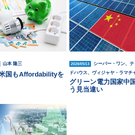
山本 隆三
シーバー・ワン、テ
2026/05/13
ドハウス、ヴィジャヤ・ラマチ
国もAffordabilityを
グリーン電力国家中
う見当違い