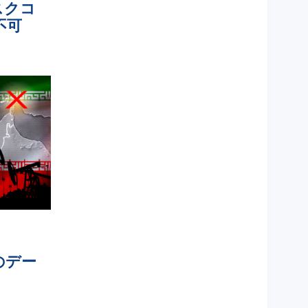
スクコ
不可
のデー