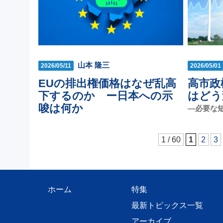
山本 隆三
2026/05/11
2026/05/01
EUの排出権価格はなぜ乱高
高市政
下するのか ー日本への示
はどう
唆は何か
―必要な
1 / 60
1
2
3
ホーム
特集
最新トピックス一覧
アーカイブ