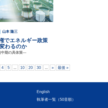
山本 隆三
権でエネルギー政策
変わるのか
短中期の具体策―
4
5
...
10
20
30
...
»
最後 »
English
執筆者一覧（50音順）