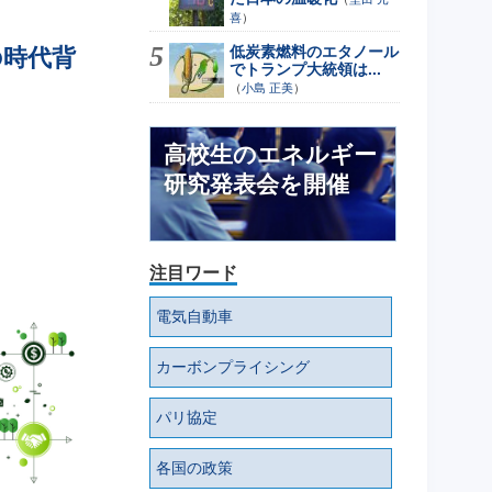
喜
）
低炭素燃料のエタノール
の時代背
でトランプ大統領は...
（
小島 正美
）
高校生のエネルギー
研究発表会を開催
注目ワード
電気自動車
カーボンプライシング
パリ協定
各国の政策