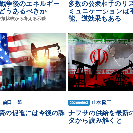
戦争後のエネルギー
多数の公衆相手のリ
どうあるべきか
ミュニケーションは
能、逆効果もある
政策比較から考える示唆―
前田 一郎
山本 隆三
2026/06/03
資の促進には今後の課
ナフサの供給を最新
タから読み解くと