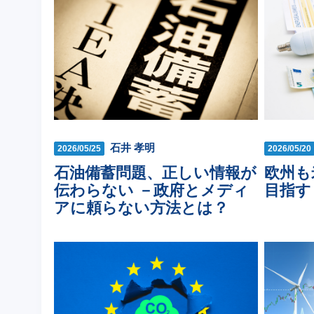
石井 孝明
2026/05/25
2026/05/20
石油備蓄問題、正しい情報が
欧州も米
伝わらない －政府とメディ
目指す
アに頼らない方法とは？