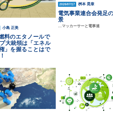
桝本 晃章
2026/07/17
電気事業連合会発足
景
…マッカーサーと電事連
小島 正美
燃料のエタノールで
プ大統領は「エネル
権」を握ることはで
！