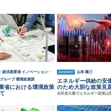
経済産業省 イノベーション・
山本 隆三
2026/05/27
Xグループ 環境政策課
エネルギー供給の安
業省における環境政策
のため大胆な政策見
て
自民党大勝でエネルギー政策は