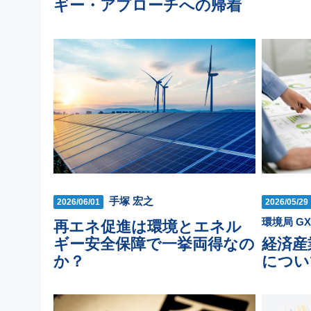
ギー・アプローチへの帰着
手塚 宏之
2026/06/01
2026/05/29
環境局 G
再エネ促進は環境とエネル
ギー安全保障で一挙両得なの
経済産
か？
につい