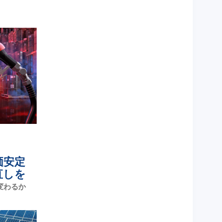
価安定
直しを
変わるか