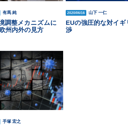
山下 一仁
有馬 純
2020/06/16
EUの強圧的な対イギ
境調整メカニズムに
渉
欧州内外の見方
手塚 宏之