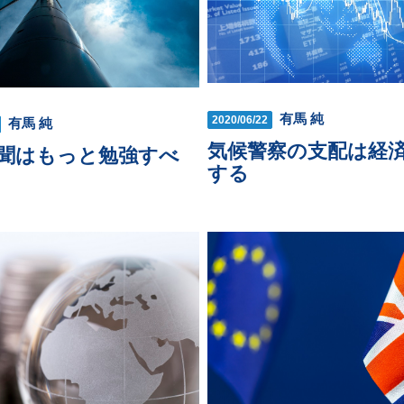
有馬 純
2020/06/22
有馬 純
気候警察の支配は経
聞はもっと勉強すべ
する