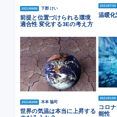
2021/07/16
下郡 けい
2021/08/06
温暖化
前提と位置づけられる環境
適合性 変化する3Eの考え方
2021/01/26
木本 協司
2021/02/08
コロナ
世界の気温は本当に上昇する
能性