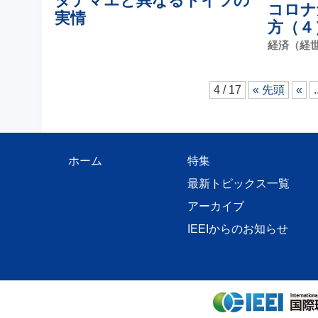
タテマエと異なるドイツの
コロナ
実情
方（４
経済（経
4 / 17
« 先頭
«
.
ホーム
特集
最新トピックス一覧
アーカイブ
IEEIからのお知らせ