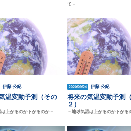
て－
伊藤 公紀
伊藤 公紀
2020/09/24
気温変動予測（その
将来の気温変動予測
２）
温は上がるのか下がるのか－
－地球気温は上がるのか下がる