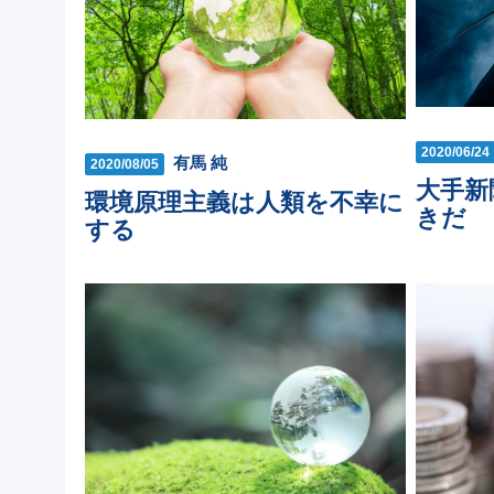
2020/06/24
有馬 純
2020/08/05
大手新
環境原理主義は人類を不幸に
きだ
する