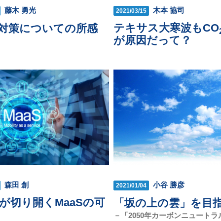
木本 協司
藤木 勇光
2021/03/15
テキサス大寒波もCO
対策についての所感
が原因だって？
森田 創
小谷 勝彦
2021/01/04
が切り開くMaaSの可
「坂の上の雲」を目
－「2050年カーボンニュート