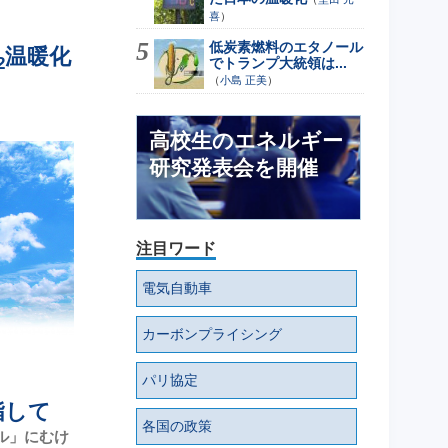
喜
）
低炭素燃料のエタノール
温暖化
2
でトランプ大統領は...
（
小島 正美
）
高校生のエネルギー
研究発表会を開催
注目ワード
電気自動車
カーボンプライシング
パリ協定
指して
各国の政策
ラル」にむけ