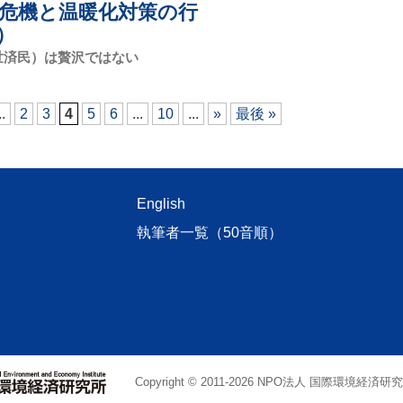
危機と温暖化対策の行
）
世済民）は贅沢ではない
..
2
3
4
5
6
...
10
...
»
最後 »
English
執筆者一覧（50音順）
Copyright © 2011
-2026 NPO法人 国際環境経済研究所. Al