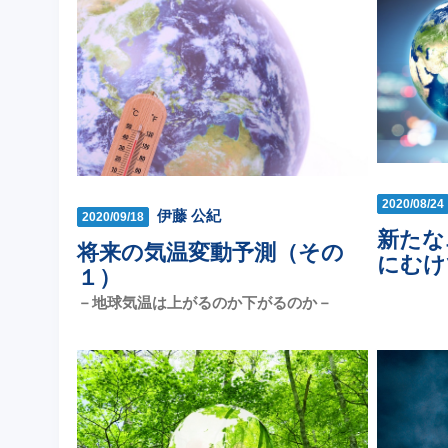
2020/08/24
伊藤 公紀
2020/09/18
新たな
将来の気温変動予測（その
にむけ
１）
－地球気温は上がるのか下がるのか－