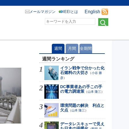
English
メールマガジン
IEEIとは
週間
月間
全期間
週間ランキング
イラン戦争で分かった化
石燃料の大切さ
（
小谷 勝
彦
）
DC事業者あの手この手
の電力調達策
（
山本 隆三
）
環境問題の解決 利点と
欠点
（
山本 隆三
）
データレスキューで見え
た日本の温暖化
（
堅田 元