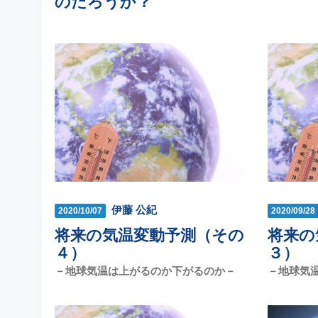
のだろうか？
伊藤 公紀
2020/10/07
2020/09/28
将来の気温変動予測（その
将来の
４）
３）
－地球気温は上がるのか下がるのか－
－地球気