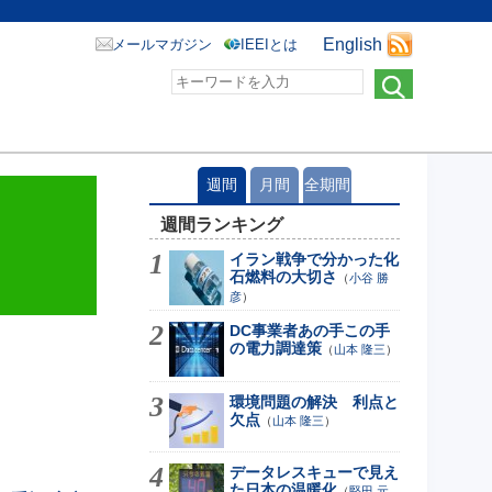
English
メールマガジン
IEEIとは
週間
月間
全期間
週間ランキング
イラン戦争で分かった化
石燃料の大切さ
（
小谷 勝
彦
）
DC事業者あの手この手
の電力調達策
（
山本 隆三
）
環境問題の解決 利点と
欠点
（
山本 隆三
）
データレスキューで見え
た日本の温暖化
（
堅田 元