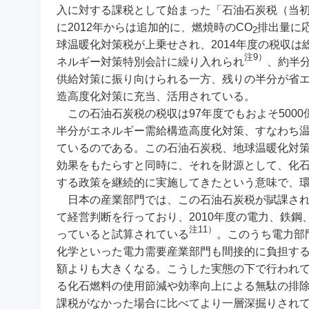
入に対する課税として始まった「石油石炭税（当初
に2012年からは追加的に、燃焼時のCO
排出量に
2
球温暖化対策税が上乗せされ、2014年度の税収は
注9）
ネルギー対策特別会計に繰り入れられ
、約半
供給対策に振り向けられる一方、残りの半分が省エ
造高度化対策に充当、活用されている。
この石油石炭税の税収は97年度でもおよそ5000
半分がエネルギー需給構造高度化対策、すなわち温
ているのである。この石油石炭税、地球温暖化対策
効果をもたらすと同時に、それを財源として、化石
する政策を継続的に実施してきたという意味で、
日本の産業部門では、この石油石炭税が賦課され
て経営判断を行っており、2010年度の電力、鉄鋼、
注11）
っていると試算されている
。このうち電力部
化学といった電力需要産業部門も間接的に負担す
額よりも大きくなる。こうした実態の下で行われ
る化石燃料の使用節減や効率向上による無駄の排除
課税がなかった場合に比べてより一層深掘りされ