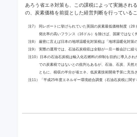
あろう省エネ対策も、この課税によって実施され
の、炭素価格を前提とした経営判断を行っている
注7）
同レポートに挙げられていた英国の炭素最低価格制度（28
発比率の高いフランス（16ドル）を除けば、国家ではなく
注8）
厳密に言えば日本の地球温暖化対策税は「地球温暖化対策
注9）
実際の運用では、石油石炭税収は全額が一旦一般会計に繰
注10）
日本の石油石炭税は輸入化石燃料の抑制を目的に導入され
での炭素税ではないとの批判もあるが、石油、石炭、天然
ともに、税収の半分が省エネ、低炭素技術開発予算に充当
注11）
「平成25年度エネルギー環境総合調査（石油石炭税に関す