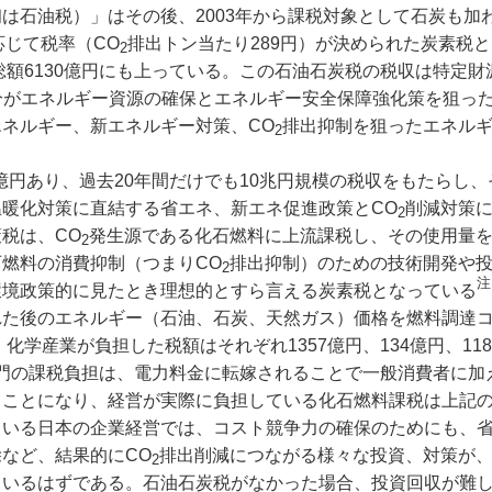
は石油税）」はその後、2003年から課税対象として石炭も加
応じて税率（CO
排出トン当たり289円）が決められた炭素税
2
総額6130億円にも上っている。この石油石炭税の税収は特定財
分がエネルギー資源の確保とエネルギー安全保障強化策を狙っ
ネルギー、新エネルギー対策、CO
排出抑制を狙ったエネル
2
億円あり、過去20年間だけでも10兆円規模の税収をもたらし
暖化対策に直結する省エネ、新エネ促進政策とCO
削減対策
2
税は、CO
発生源である化石燃料に上流課税し、その使用量
2
燃料の消費抑制（つまりCO
排出抑制）のための技術開発や
2
注
環境政策的に見たとき理想的とすら言える炭素税となっている
た後のエネルギー（石油、石炭、天然ガス）価格を燃料調達
化学産業が負担した税額はそれぞれ1357億円、134億円、11
門の課税負担は、電力料金に転嫁されることで一般消費者に加
ることになり、経営が実際に負担している化石燃料課税は上記
ている日本の企業経営では、コスト競争力の確保のためにも、
など、結果的にCO
排出削減につながる様々な投資、対策が
2
ているはずである。石油石炭税がなかった場合、投資回収が難