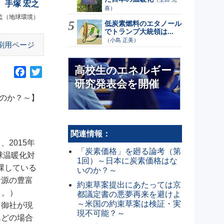
手塚 宏之
喜
）
監（地球環境）
低炭素燃料のエタノール
でトランプ大統領は...
（
小島 正美
）
刷用ページ
高校生のエネルギー
F
T
研究発表会を開催
a
w
c
i
のか？～】
e
t
b
t
o
e
関連情報：
2015年
o
r
「炭素価格」を廻る論考（第
球温暖化対
k
1回）～日本に炭素価格はな
課している
いのか？～
資源の豊富
約束草案提出にあたっては京
）
。）
都議定書の悪夢再来を避けよ
～米国の約束草案は検証・実
『御社が現
現不可能？～
んどの場合