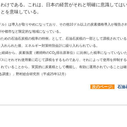
るわけである。これは、日本の経営がそれと明確に意識しては
ことを意味している。
ドル）は導入が取りやめになっており、その他10ドル以上の炭素価格導入が報告さ
州や都市など限定的な地域になっている。
のための石油石炭税の税率の特例」として、石油石炭税の一部として課税されている
り入れられた後、エネルギー対策特別会計に繰り入れられている。
た経緯から、炭素強度（燃焼時のCO
排出原単位）に比例した税率になっていない
2
ガスにそれぞれ使用量に応じて課税をするものであり、それによって使用を抑制する
されていることから、実質的に炭素税として機能し、有効に運用されていることは確
る調査）」野村総合研究所（平成25年12月）
次のページ:
石油