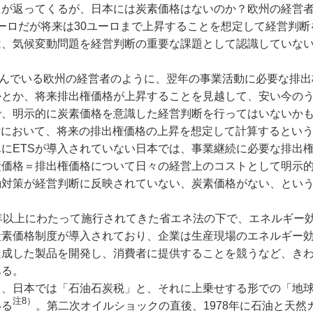
えが返ってくるが、日本には炭素価格はないのか？欧州の経営
ーロだが将来は30ユーロまで上昇することを想定して経営判断
は、気候変動問題を経営判断の重要な課題として認識していな
住んでいる欧州の経営者のように、翌年の事業活動に必要な排出
かとか、将来排出権価格が上昇することを見越して、安い今の
で、明示的に炭素価格を意識した経営判断を行ってはいないか
断において、将来の排出権価格の上昇を想定して計算するとい
にETSが導入されていない日本では、事業継続に必要な排出
素価格＝排出権価格について日々の経営上のコストとして明示
動対策が経営判断に反映されていない、炭素価格がない、とい
年以上にわたって施行されてきた省エネ法の下で、エネルギー
炭素価格制度が導入されており、企業は生産現場のエネルギー
達成した製品を開発し、消費者に提供することを競うなど、き
ある。
、日本では「石油石炭税」と、それに上乗せする形での「地
注8）
いる
。第二次オイルショックの直後、1978年に石油と天然