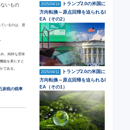
トランプ2.0の米国に
2025/04/14
いないもの
方向転換～原点回帰を迫られるI
EA（その2）
れているのは、原
。
ため、純粋な意味
機能を果たすと
かである。
トランプ2.0の米国に
2025/04/11
方向転換～原点回帰を迫られるI
EA（その1）
石炭税の税率