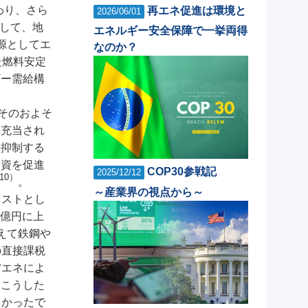
わり、さら
再エネ促進は環境と
2026/06/01
として、地
エネルギー安全保障で一挙両得
源としてエ
なのか？
た燃料安定
ギー需給構
、そのおよそ
に充当され
を抑制する
投資を促進
COP30参戦記
2025/12/12
10）
。
～産業界の視点から～
コストとし
8億円に上
えて鉄鋼や
の直接課税
省エネによ
、こうした
しかったで