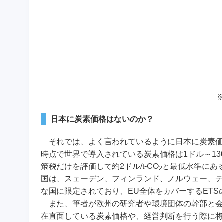
日本に炭素価格はないのか？
それでは、よく言われているように日本に炭素価格
時点で世界で導入されている炭素価格は1ドル～130ド
策税だけを評価して約2ドル/t-CO
と最低水準にあ
2
国は、スェーデン、フィンランド、ノルウェー、
な国に限定されており、EU全体をカバーするET
また、筆者が欧州の研究者や環境団体の幹部と会
在直面している炭素価格や、経営判断を行う際に