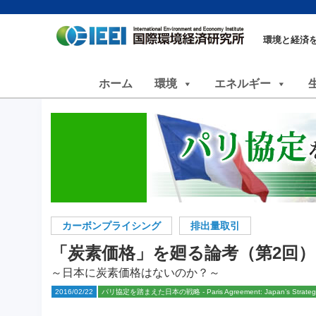
環境と経済
ホーム
環境
エネルギー
カーボンプライシング
排出量取引
「炭素価格」を廻る論考（第2回）
～日本に炭素価格はないのか？～
2016/02/22
パリ協定を踏まえた日本の戦略 - Paris Agreement: Japan’s Strategy