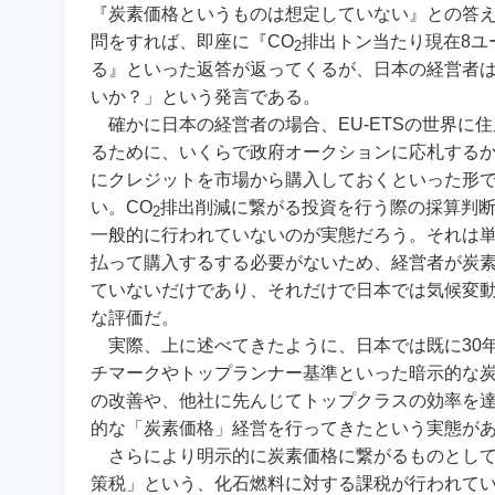
『炭素価格というものは想定していない』との答
問をすれば、即座に『CO
排出トン当たり現在8ユ
2
る』といった返答が返ってくるが、日本の経営者
いか？」という発言である。
確かに日本の経営者の場合、EU-ETSの世界に
るために、いくらで政府オークションに応札する
にクレジットを市場から購入しておくといった形
い。CO
排出削減に繋がる投資を行う際の採算判
2
一般的に行われていないのが実態だろう。それは単
払って購入するする必要がないため、経営者が炭
ていないだけであり、それだけで日本では気候変
な評価だ。
実際、上に述べてきたように、日本では既に30
チマークやトップランナー基準といった暗示的な
の改善や、他社に先んじてトップクラスの効率を
的な「炭素価格」経営を行ってきたという実態が
さらにより明示的に炭素価格に繋がるものとして
策税」という、化石燃料に対する課税が行われて