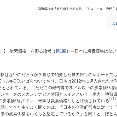
国際環境経済研究所主席研究員、JFEスチール 専門主
印
※【「炭素価格」を廻る論考（
第1回
）～日本に炭素価格はない
はないのだろうか？冒頭で紹介した世界銀行のレポートでも、
ル/t-CO
とばらついており、日本は2012年に導入された地
2
るとされている。（ただこの報告書で20ドル以上の炭素価格を
デンマークのスカンジナビア諸国とスイスという、水力・地熱
注7
Sの炭素価格は9ドル、米国は炭素価格なしと評価されている
話してきた中でよく聞くのは、「日本の企業経営者に対して
将来の炭素価格をいくらと想定しているか？』と聞くと、ほと