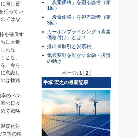
「炭素価格」を廻る論考（第
者に同じ質
1回）
を行ってい
「炭素価格」を廻る論考（第
いのではな
3回）
カーボンプライシング（炭素
枠を確保す
価格付け）とは？
うちに大量
排出量取引と炭素税
もしれな
気候変動を動かす金融・投資
うことも、
の動き
権を、金を
的に意識し
ページ:
1
2
うのは拙速
手塚 宏之の最新記事
効率のベン
効率の日々
わめて戦略
球温暖化対
ガス等の輸