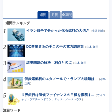
週間
月間
全期間
週間ランキング
イラン戦争で分かった化石燃料の大切さ
（
小谷 勝彦
）
DC事業者あの手この手の電力調達策
（
山本 隆三
）
環境問題の解決 利点と欠点
（
山本 隆三
）
低炭素燃料のエタノールでトランプ大統領は...
（
小島
正美
）
世界銀行は気候ファイナンスの目標を撤廃す...
（
ヴィジ
ャヤ・ラマチャンドラン、テッド・ノードハウス
）
注目ワード