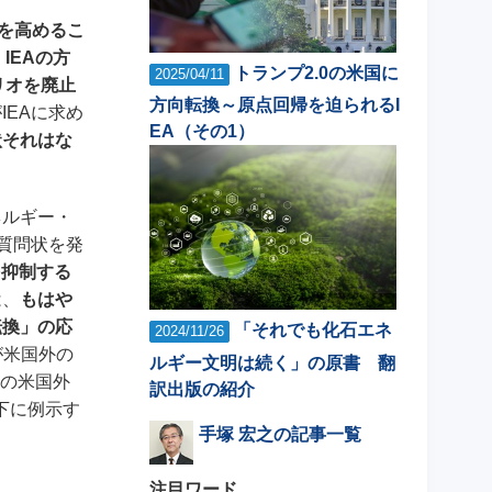
を高めるこ
、
IEAの方
トランプ2.0の米国に
2025/04/11
リオを廃止
方向転換～原点回帰を迫られるI
EAに求め
EA（その1）
状それはな
ネルギー・
質問状を発
を抑制する
は、
もはや
転換」の応
「それでも化石エネ
2024/11/26
が米国外の
ルギー文明は続く」の原書 翻
年の米国外
訳出版の紹介
下に例示す
手塚 宏之の記事一覧
注目ワード