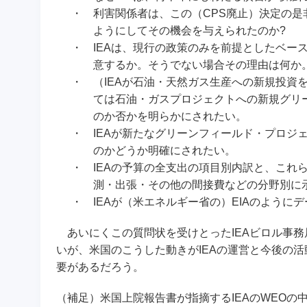
・
利害関係者は、この（CPS廃止）決定の是
ようにしてその機会を与えられたのか?
・
IEAは、現行の政策のみを前提としたベー
意するか。そうでない場合その理由は何か
・
（IEAが石油・天然ガス生産への新規投資
ては石油・ガスプロジェクトへの新規グリ
のか否かを明らかにされたい。
・
IEAが新たなグリーンフィールド・プロジ
のかどうか明確にされたい。
・
IEAの予算の全支出の項目別内訳と、これ
測・出張・その他の間接費などの分野別に
・
IEAが（米エネルギー省の）EIAのよう
あいにくこの質問状を受けとったIEAビロル事務
いが、米国のこうした動きがIEAの運営と今後の
要があるだろう。
（補足）米国上院報告書が指摘するIEAのWEOの