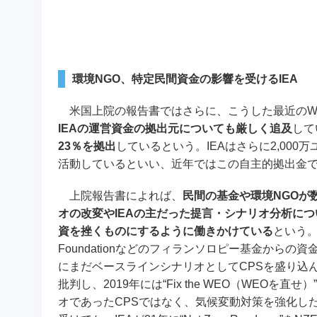
環境NGO、特定民間資金の影響を受けるIEA
米国上院の報告書ではさらに、こうした最近のW
IEAの運営資金の拠出元についても厳しく追及
して
23％を拠出
しているという。IEAはさらに2,000万ユー
活動しているといい、近年ではこの自主的拠出金
上院報告書によれば、
民間の基金や環境NGOが
オの改変やIEAの主だった提言・シナリオ分析に
資を挫くものにするように働きかけている
という。例えば
Foundationなどのフィランソロピー基金からの資金支援を得
にまだベースラインシナリオとしてCPSを盛り込
批判し、2019年には“Fix the WEO（WE
オであったCPSではなく、気候変動対策を強化し