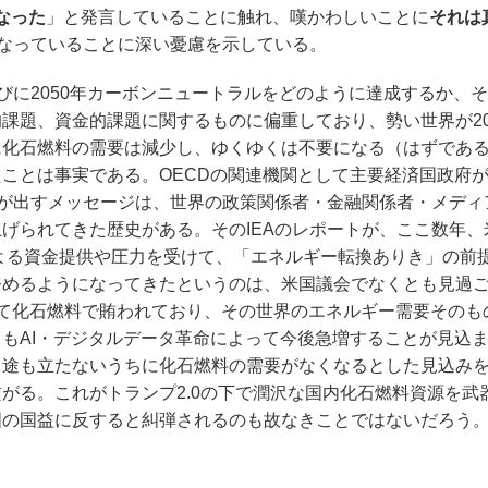
になった
」と発言していることに触れ、嘆かわしいことに
それは
になっていることに深い憂慮を示している。
びに2050年カーボンニュートラルをどのように達成するか、
課題、資金的課題に関するものに偏重しており、勢い世界が20
に化石燃料の需要は減少し、ゆくゆくは不要になる（はずであ
ことは事実である。OECDの関連機関として主要経済国政府
Aが出すメッセージは、世界の政策関係者・金融関係者・メディ
げられてきた歴史がある。そのIEAのレポートが、ここ数年、
よる資金提供や圧力を受けて、「エネルギー転換ありき」の前
務めるようになってきたというのは、米国議会でなくとも見過
て化石燃料で賄われており、その世界のエネルギー需要そのも
もAI・デジタルデータ革命によって今後急増することが見込
目途も立たないうちに化石燃料の需要がなくなるとした見込み
がる。これがトランプ2.0の下で潤沢な国内化石燃料資源を武
国の国益に反すると糾弾されるのも故なきことではないだろう