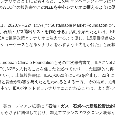
ap”をNZEシナリオとともに公表すると、このキャンペーングループは1
後のWEO他の報告書でこの
NZEを中心シナリオに据えるように
0から22年にかけてSustainable Market Foundationに4
せ、石油・ガス退出リストを作らせる
」活動を始めたという。K
もにIEAに気候政策とシナリオに注力するよう促し、1.5度目標達
のショーケースとなるシナリオを示すよう圧力をかけた」と記
ropean Climate Foundationもその年次報告書で、IEAにNet Z
WEOにNZEを入れることを促したと述べており、また国際的な
いう。上院報告書は、IEAが2020年にCPSを廃止し、22年に
動と資金が影響を与えたと思われるとする一方、その結果、近
中で、IEAがネットゼロシナリオにこだわることは、よく言っ
、英ガーディアン紙等に「
石油・ガス・石炭への新規投資は必
あからさまに糾弾しており、加えてフランスのマクロン大統領