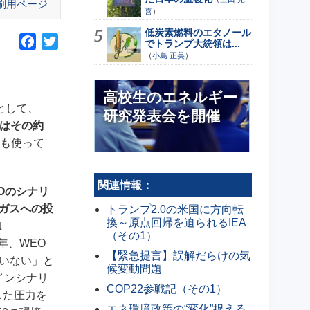
刷用ページ
喜
）
低炭素燃料のエタノール
F
T
でトランプ大統領は...
（
小島 正美
）
a
w
c
i
e
t
高校生のエネルギー
b
t
として、
研究発表会を開催
o
e
はその約
o
r
資金も使って
k
関連情報：
Oのシナリ
ガスへの投
トランプ2.0の米国に方向転
換～原点回帰を迫られるIEA
t
（その1）
8年、WEO
【緊急提言】誤解だらけの気
ていない」と
候変動問題
ラインシナリ
COP22参戦記（その1）
した圧力を
エネ環境政策の“変化”捉える