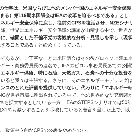
来の仕事は、米国ならびに他のメンバー国のエネルギー安全保障
まる）第119期米国議会はIEAの改革を迫るべきである
」とし
ネルギー安全保障に戻し、従前のCPSを復活させ、NZEシナ
降、世界にエネルギー安全保障の課題が山積する中で、世界がI
めに、確固とした不偏不党の客観的な分析・見通しを示し（現
蒙することである
」と締めくくっている。
であるが、ご丁寧なことに米国議会はその後バロッソ上院エ
ギー・商務委員長の連名で、IEAのビロル事務局長あての公開
年、エネルギー供給、特に石油、天然ガス、石炭への十分な投資
ている
と我々は主張する。さらに、そのエネルギーモデリング
ランスのとれた評価を提供していない。代わりに「エネルギー
NGが世界市場に輸出されている中で、他の世界的な研究機関
50％も拡大するとしている一方、IEAのSTEPSシナリオでは50
では31％も減少することを示唆していると苦言を呈した上で、以
。
れ、政策中立的なCPSの公表をやめたのか。