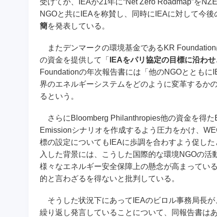
受けてか、IEAが21年に“Net Zero Roadm
NGOと共にIEAを称賛し、同時にIEAに対して今
簡
を発表している。
またデンマークの環境基金であるKR Foundationは、202
の資金を提供して「
IEAをパリ協定の目標に沿わ
Foundationの年次報告書には「他のNGOとと
界のエネルギーシステムをどのように変革するか
るという。
さらにBloomberg Philanthropies他の資金を得たEu
Emissionシナリオを作成するよう圧力をかけ、
標の設定についてもIEAに歩調を合わすよう促したと
入した背景には、こうした国際的な環境NGOの活
様々なエネルギー安全保障上の懸念が高まっている
的と言わざるを得ないと批判している。
そうした状況下にあってIEAのビロル事務局長が
繰り返し発言していることについて、同報告書は