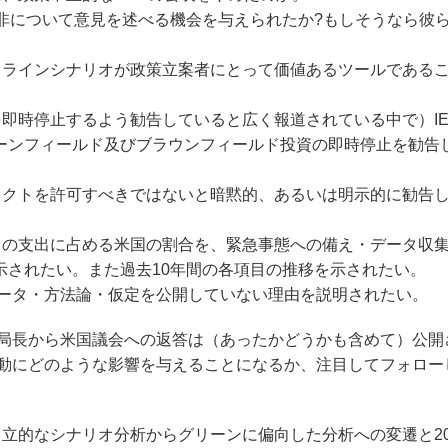
非について意見を述べる機会を与えられたか?もしそうなら彼
スラインシナリオが政策立案者にとって価値あるツールである
。
を即時停止するよう勧告していると広く報道されている中で）IE
ーンフィールド及びブラウンフィールド投資の即時停止を勧告
ェクトを許可すべきではないと暗黙的、あるいは明示的に勧告
らの支出に占める米国の割合を、緊急事態への備え・データ収
示されたい。また過去10年間の各項目の推移を示されたい。
にデータ・方法論・仮定を公開していない理由を説明されたい。
局長から米国議会への返答は（あったかどうかも含めて）公開
活動にどのような影響を与えることになるか、注目してフォロー
中立的なシナリオ分析からグリーンに偏向した分析への変遷と20