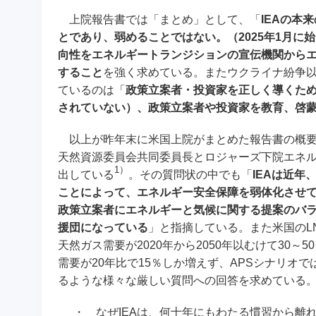
上院報告書では「まとめ」として、「
IEAの本
とであり、弱めることではない。（2025年1月に始
向性をエネルギートランジションの宣伝機関からエ
すること
を強く求めている。またウクライナ紛争以
ているのは「
政策立案者・投資家を正しく導くた
されていない）、政策立案者や投資家を教育、啓
以上が昨年末に米国上院がまとめた報告書の概要
天然資源委員会共同委員長とロジャーズ下院エネル
1）
出している
。その質問状の中でも「
IEAは近
ことによって、エネルギー安全保障を弱体化させ
政策立案者にエネルギーと気候に関する提案のバ
援団になっている
」と指摘している。また米国のL
天然ガス需要が2020年から2050年以むけて30～
需要が20年比で15％しか増えず、APSシナリオ
るような様々な厳しい質問への回答を求めている
・
なぜIEAは、何十年にもわたる慣習から離