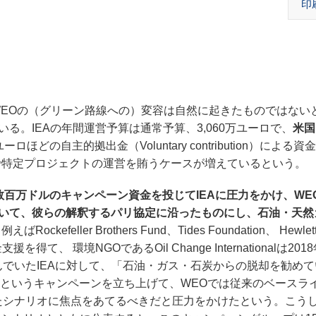
印
EOの（グリーン路線への）変容は自然に起きたものではない
いる。IEAの年間運営予算は通常予算、3,060万ユーロで、
米国
ロほどの自主的拠出金（Voluntary contribution）による
で特定プロジェクトの運営を賄うケースが増えているという。
数百万ドルのキャンペーン資金を投じてIEAに圧力をかけ、WE
ついて、彼らの解釈するパリ協定に沿ったものにし、石油・天然
Rockefeller Brothers Fund、Tides Foundation、 Hewlet
て、 環境NGOであるOil Change Internationalは201
んでいたIEAに対して、「石油・ガス・石炭からの脱却を勧め
Oを直せ）”というキャンペーンを立ち上げて、WEOでは従来のベース
たシナリオに焦点をあてるべきだと圧力をかけたという。こう