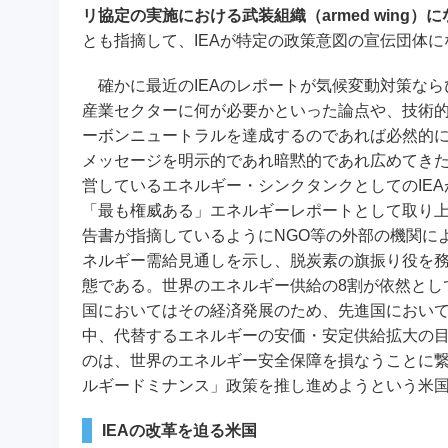
リ協定の実施における武装組織（armed wing）
とも指摘して、IEAが特定の政策意図の宣伝団体
確かに最近のIEAのレポートが気候変動対策なら
産業セクターに何が必要かといった論点や、技術的
ーボンニュートラルを達成するのであれば必然的
メッセージを明示的であれ暗黙的であれ広めてきた
営しているエネルギー・シンクタンクとしてのIE
「最も権威ある」エネルギーレポートとして取り上
告書が指摘しているようにNGO等の外部の機関に
ネルギー需給見通しを示し、脱炭素の旗振り役を
態である。世界のエネルギー供給の8割が依然とし
国においてはその経済発展のため、先進国において
中、代替するエネルギーの安価・安定供給拡大の
のは、世界のエネルギー安全保障を損なうことに繋
ルギードミナンス」政策を推し進めようという米
IEAの改革を迫る米国