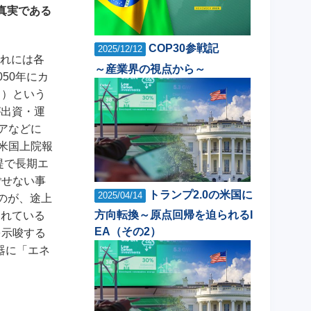
真実である
COP30参戦記
2025/12/12
それには各
～産業界の視点から～
50年にカ
る）という
が出資・運
アなどに
米国上院報
提で長期エ
ごせない事
トランプ2.0の米国に
2025/04/14
のが、途上
方向転換～原点回帰を迫られるI
まれている
EA（その2）
を示唆する
器に「エネ
。