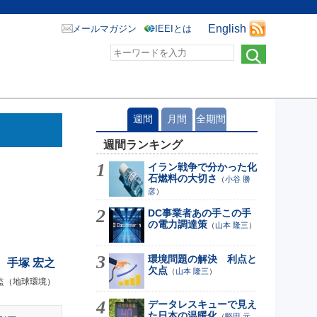
English
メールマガジン
IEEIとは
週間
月間
全期間
週間ランキング
イラン戦争で分かった化
石燃料の大切さ
（
小谷 勝
彦
）
DC事業者あの手この手
の電力調達策
（
山本 隆三
）
環境問題の解決 利点と
手塚 宏之
欠点
（
山本 隆三
）
監（地球環境）
データレスキューで見え
た日本の温暖化
（
堅田 元