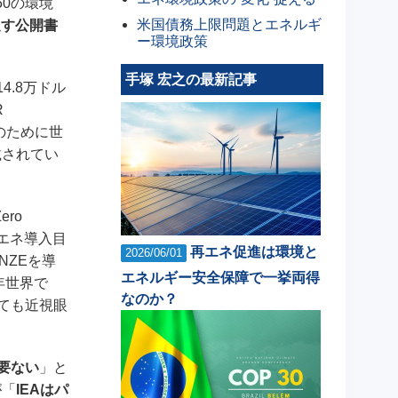
50の環境
米国債務上限問題とエネルギ
促す公開書
ー環境政策
手塚 宏之の最新記事
14.8万ドル
R
成のために世
載されてい
ero
再エネ導入目
再エネ促進は環境と
2026/06/01
NZEを導
エネルギー安全保障で一挙両得
年世界で
なのか？
ても近視眼
要ない
」と
が「
IEAはパ