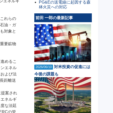
ンエネルギ
PG&Eの送電線に起因する森
林火災への対応
前田 一郎の最新記事
これらの
石油・ガ
も対象と
重要鉱物
に進めるこ
対米投資の促進には
2026/06/10
ーンエネル
価および法
今後の課題も
に長距離送
に提案され
カエネルギ
過度な法廷
ERCの管