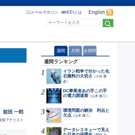
English
メールマガジン
IEEIとは
週間
月間
全期間
週間ランキング
イラン戦争で分かった化
石燃料の大切さ
（
小谷 勝
彦
）
DC事業者あの手この手
の電力調達策
（
山本 隆三
）
環境問題の解決 利点と
前田 一郎
欠点
（
山本 隆三
）
政策アナリスト
データレスキューで見え
た日本の温暖化
（
堅田 元