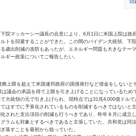
印
下院マッカーシー議長の合意により、6月1日に米国上院は政
ォルトを回避することができた。この間のバイデン大統領、下
する歳出削減の攻防もあったが、エネルギー問題も大きなテー
ネルギー政策についてご報告したい。
債務上限を超えて米国連邦政府の国債発行など借金をしないと
上限は議会の承認を得て上限を引き上げることになっているため
大統領の元で引き上げられ、現時点では31兆4,000億ドルで
てはすでに予算化されているものを削減するべきではないと
制化された支出項目の削減も行うべきであり、昨年８月に成立
ログラムも対象とするべきであると主張していた。共和党は同
削ぎ落すことを最初から狙っていた。