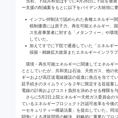
当初、下院共和党はすでに4月26日に下院を通過
ー支援の削減案をもとに以下をバイデン大統領に
インフレ抑制法で認められた各種エネルギー関
税制優遇には原子力、再生可能エネルギー、国
ス生産事業者に対する「メタンフィー」や環境
していた。
加えてすでに下院で通過していた「エネルギー
採掘・精錬拡大政策またエネルギーインフラプ
環境・再生可能エネルギーに関連してエネルギー
ととしていたが、共和党は石油、天然ガス、他の
ギーおよび高圧送電線建設の促進に焦点を当てて
廷手続きのタイムラインを２年に限定する旨提案し
電線の計画およびコスト負担を決めさせる権限を
さらに5月2日上院エネルギー天然ガス委員会の
ているエネルギープロジェクト許認可改革を今後
ーセキュリティー構築法案」を提出していた。同
闘争による遅延問題の解決、戦略的に重要なプロジ