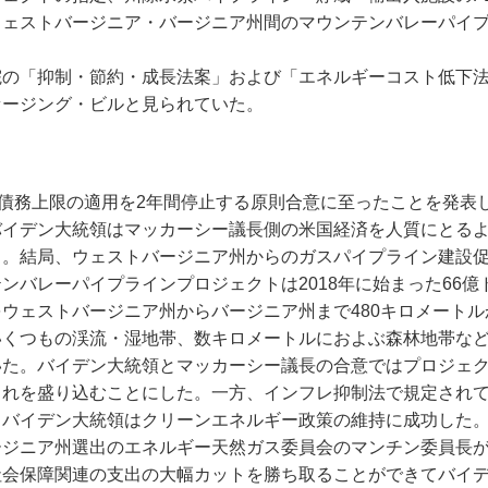
ウェストバージニア・バージニア州間のマウンテンバレーパイ
の「抑制・節約・成長法案」および「エネルギーコスト低下
セージング・ビルと見られていた。
債務上限の適用を2年間停止する原則合意に至ったことを発表
バイデン大統領はマッカーシー議長側の米国経済を人質にとる
る。結局、ウェストバージニア州からのガスパイプライン建設
ンバレーパイプラインプロジェクトは2018年に始まった66億
ウェストバージニア州からバージニア州まで480キロメートル
いくつもの渓流・湿地帯、数キロメートルにおよぶ森林地帯な
いた。バイデン大統領とマッカーシー議長の合意ではプロジェ
これを盛り込むことにした。一方、インフレ抑制法で規定され
、バイデン大統領はクリーンエネルギー政策の維持に成功した
ージニア州選出のエネルギー天然ガス委員会のマンチン委員長
社会保障関連の支出の大幅カットを勝ち取ることができてバイ