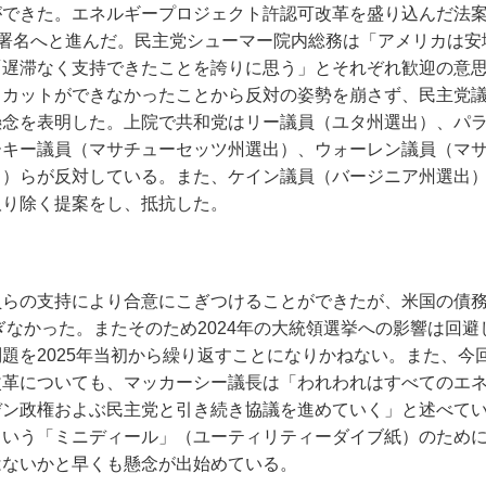
ができた。エネルギープロジェクト許認可改革を盛り込んだ法
統領の署名へと進んだ。民主党シューマー院内総務は「アメリカは
「遅滞なく支持できたことを誇りに思う」とそれぞれ歓迎の意
出カットができなかったことから反対の姿勢を崩さず、民主党
懸念を表明した。上院で共和党はリー議員（ユタ州選出）、パ
ーキー議員（マサチューセッツ州選出）、ウォーレン議員（マ
出）らが反対している。また、ケイン議員（バージニア州選出
取り除く提案をし、抵抗した。
らの支持により合意にこぎつけることができたが、米国の債
ぎなかった。またそのため2024年の大統領選挙への影響は回避
題を2025年当初から繰り返すことになりかねない。また、今
改革についても、マッカーシー議長は「われわれはすべてのエ
デン政権およぶ民主党と引き続き協議を進めていく」と述べて
という「ミニディール」（ユーティリティーダイブ紙）のため
はないかと早くも懸念が出始めている。