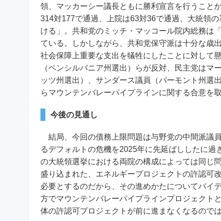
領、マッカーシー議長ともに勝利宣言を行うこと
314対177で通過、上院は63対36で通過、大
ける」。共和党のミッチ・マッコール院内総務は
ている。しかしながら、共和党保守派は十分な歳
社会保障上重要な支出を犠牲にしたことに対して
（ペンシルバニア州選出）らが反対、民主党はマ
ッツ州選出）、サンダース議員（バーモント州選
らマウンテンバレーパイプラインに関する合意を
今後の見通し
結局、今回の債務上限問題は与野党の中間派議員
るデフォルトの危機を2025年に先延ばししたに過
の大統領選挙における両院の構成によっては同じ問
盛り込まれた、エネルギープロジェクトの許認可
必要とするのだから、その進めかたについてバイ
方でマウンテンバレーパイプラインプロジェクト
体の許認可プロジェクトが前に進まなくなるので