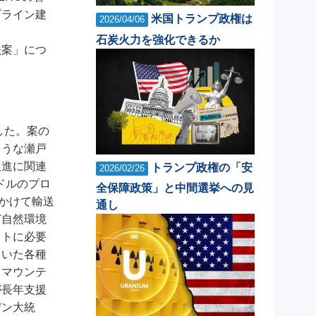
プライン建
米国トランプ政権は
2026/04/06
石炭火力を強化できるか
法案」につ
した。案の
ような瀬戸
促進に関連
トランプ政権の「安
2026/02/26
ドルのプロ
全保障政策」と中間選挙への見
かけて輸送
通し
ど自然環境
クトに必要
ていた各種
。マウンテ
が長年支援
デン大統