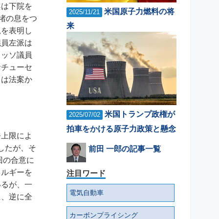
案は下院を
米国原子力燃料の将
2025/11/21
安堵の息をつ
来
思を表明し
議員左派は
ラッソ議員
サチューセ
）は法案か
米国トランプ政権が
2025/07/02
拍車をかける原子力政策と懸念
務上限によ
したが、そ
前田 一郎の記事一覧
回の合意に
ネルギーを
注目ワード
いるが、一
電気自動車
に、逆に全
カーボンプライシング