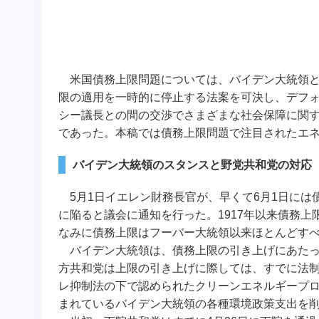
米国債務上限問題については、バイデン大統領と
限の適用を一時的に停止する法案を可決し、デフ
シー議長との間の交渉でさまざまな社会保障に関
であった。本稿では債務上限問題で注目されたエ
バイデン大統領のスタンスと野党共和党の対応
5月1日イエレン財務長官が、早くて6月1日には
に陥ると議会に通知を行った。1917年以来債務
なみに債務上限はフーバー大統領以来ほとんどすべて
バイデン大統領は、債務上限の引き上げにあたっ
方共和党は上限の引き上げに際しては、すでに法
レ抑制法の下で認められたクリーンエネルギープ
まれているバイデン大統領の各種環境政策支出を