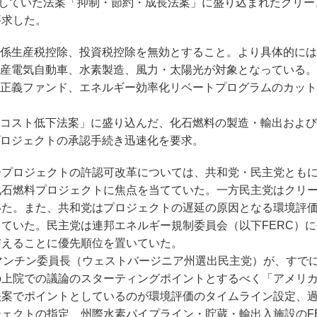
していた法案「抑制・節約・成長法案」に盛り込まれたクリー
要求した。
係生産税控除、投資税控除を無効とすること。より具体的には
産電気自動車、水素製造、風力・太陽光が対象となっている。
正義ファンド、エネルギー効率化リベートプログラムのカット
コスト低下法案」に盛り込んだ、化石燃料の製造・輸出および
ロジェクトの承認手続き迅速化を要求。
プロジェクトの許認可改革については、共和党・民主党とも
化石燃料プロジェクトに焦点を当てていた。一方民主党はクリ
いた。また、共和党はプロジェクトの遅延の原因となる環境評
ていた。民主党は連邦エネルギー規制委員会（以下FERC）
与えることに優先順位を置いていた。
マンチン委員長（ウェストバージニア州選出民主党）が、すで
の上院での議論のスターティングポイントとするべく「アメリ
法案でポイントとしているのが環境評価のタイムライン設定、
ェクトの指定、州際水素パイプライン・貯蔵・輸出入施設のF