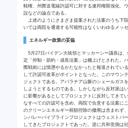
轄権、州際送電線許認可に対する連邦権限強化、
設などの論点である。
上述のようにさまざま提案された法案のうち下院
いては両院を通過する可能性はなくいわゆるメッ
エネルギー政策の妥協
5月27日バイデン大統領とマッカーシー議長は、
定「抑制・節約・成長法案」は棚上げとされた。
際戦術には憤懣やるかたなかったと報道されてい
して許認可改革がポイントとなった。このマウンテ
ジェクトである。アパラチア山脈のシェールガスを
しようとするものである。しかしながら反対派は
に影響があるとしてプロジェクトに反対してきて
なすべての許認可を含め、両院で合意する法案に
のクリーンエネルギー税額控除の撤廃は含まれず
ンバレーパイプラインプロジェクトはウェストバ
してきたプロジェクトであった。逆に共和党側は