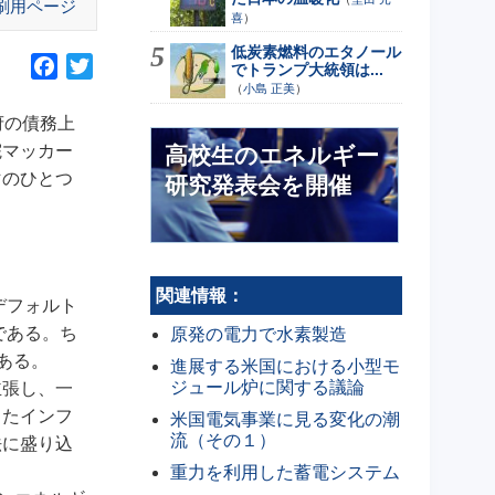
刷用ページ
喜
）
低炭素燃料のエタノール
F
T
でトランプ大統領は...
（
小島 正美
）
a
w
c
i
府の債務上
e
t
院マッカー
高校生のエネルギー
b
t
マのひとつ
研究発表会を開催
o
e
o
r
k
関連情報：
デフォルト
である。ち
原発の電力で水素製造
ある。
進展する米国における小型モ
ジュール炉に関する議論
主張し、一
したインフ
米国電気事業に見る変化の潮
流（その１）
法に盛り込
重力を利用した蓄電システム