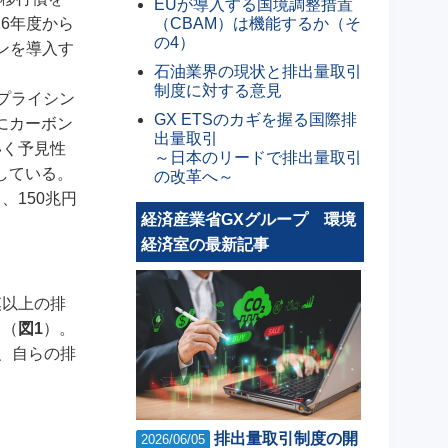
EUが導入する国境調整措置
（CBAM）は機能するか（そ
6年度から
の4）
ンを導入す
石油業界の現状と排出量取引
制度に対する意見
プライシン
GX ETSのカギを握る国際排
にカーボン
出量取引
いく予見性
～日本のリードで排出量取引
している。
の改革へ～
150兆円
経済産業省GXグループ 環境
経済室の最新記事
模以上の排
る（
図1
）。
、自らの排
排出量取引制度の開
2026/06/05