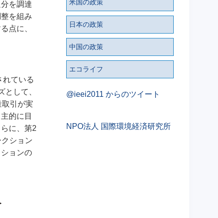
米国の政策
足分を調達
調整を組み
日本の政策
する点に、
中国の政策
エコライフ
されている
ズとして、
@ieei2011 からのツイート
量取引が実
自主的に目
NPO法人 国際環境経済研究所
らに、第2
ークション
クションの