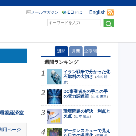
English
メールマガジン
IEEIとは
週間
月間
全期間
週間ランキング
イラン戦争で分かった化
石燃料の大切さ
（
小谷 勝
彦
）
DC事業者あの手この手
の電力調達策
（
山本 隆三
）
環境問題の解決 利点と
 環境経済室
欠点
（
山本 隆三
）
刷用ページ
データレスキューで見え
た日本の温暖化
（
堅田 元