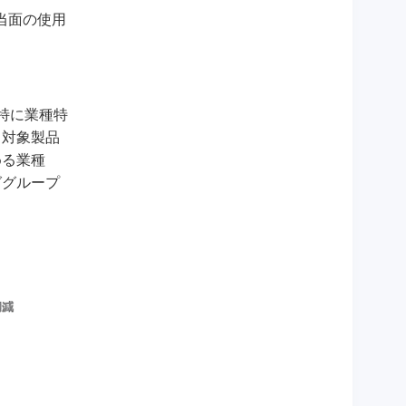
当面の使用
特に業種特
（対象製品
める業種
ググループ