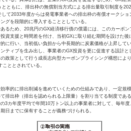
うとともに、排出枠の無償割当方式による排出量取引制度を202
そして2033年度からは発電事業者への排出枠の有償オークショ
シングを段階的に導入することとしている。
あるため、20兆円のGX経済移行債の償還には、このカーボン
投資支援と時間差を付け、当初GXに取り組む期間を設けた後
階的に行い、当初低い負担から中長期的に炭素価格が上昇して
ンティブを生み出し、事業者のGX投資を更に促進する設計と
の政策として行う成長志向型カーボンプライシング構想により、
すこととされている。
用効率的に排出削減を進めていくための仕組みであり、一定規
いて排出枠（排出を認められる上限量）を割り当てる制度であ
の3カ年度平均で年間10万トン以上の事業者に対して、毎年度
を期日までに保有することが義務づけられる。