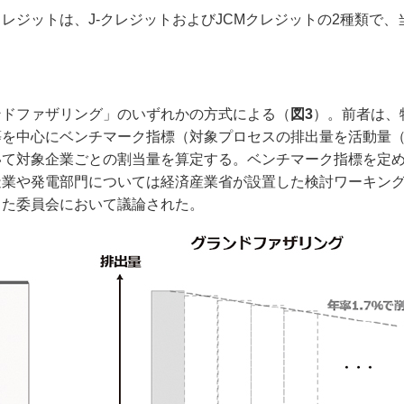
レジットは、J-クレジットおよびJCMクレジットの2種類で、
ンドファザリング」のいずれかの方式による（
図3
）。前者は、
等を中心にベンチマーク指標（対象プロセスの排出量を活動量
いて対象企業ごとの割当量を算定する。ベンチマーク指標を定
造業や発電部門については経済産業省が設置した検討ワーキン
した委員会において議論された。