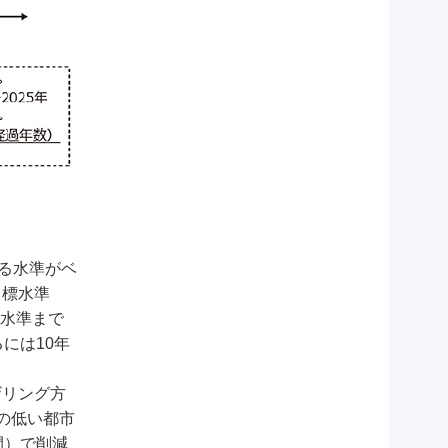
る水準がベ
目標水準
％水準まで
には10年
ザリング方
の低い都市
間）で削減