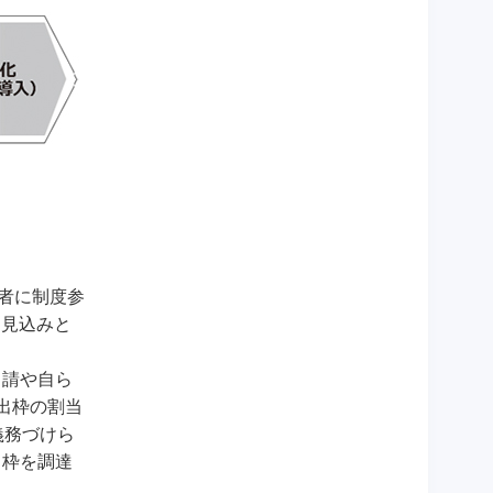
者に制度参
る見込みと
申請や自ら
出枠の割当
義務づけら
出枠を調達