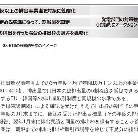
 GX-ETSの段階的発展のイメージ
排出量が前年度までの3カ年度平均で年間10万トン以上の事業
0～400者、排出量では日本の総排出量の6割程度を捕捉でき
するEU・韓国等の排出量取引制度と同規模の水準である。
（登録確認機関）による確認を受けたうえで排出枠の割当ての
年度の9月末までに、確認を受けた排出目標量（その年度の排
報告、翌年1月末に排出実績と同量の排出枠を保有することが
企業は、期限までの間に排出枠取引市場等を通じて不足分の排