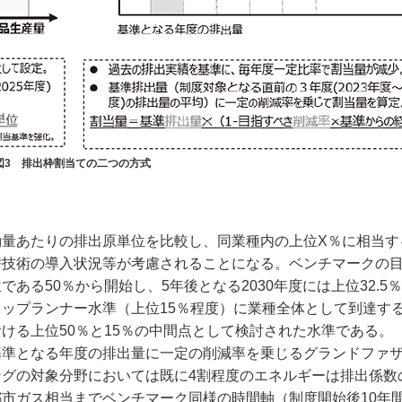
図3 排出枠割当ての二つの方式
量あたりの排出原単位を比較し、同業種内の上位X％に相当す
替技術の導入状況等が考慮されることになる。ベンチマークの
る50％から開始し、5年後となる2030年度には上位32.5
ップランナー水準（上位15％程度）に業種全体として到達する
ける上位50％と15％の中間点として検討された水準である。
基準となる年度の排出量に一定の削減率を乗じるグランドファ
グの対象分野においては既に4割程度のエネルギーは排出係数
市ガス相当までベンチマーク同様の時間軸（制度開始後10年