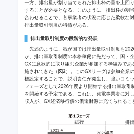
一方、排出量が割り当てられた排出枠の量を上回
することが必要となる。このように、排出枠の割
合わせることで、各事業者の状況に応じた柔軟な
排出量取引制度の特徴がある。
排出量取引制度の段階的な発展
先述のように、我が国では排出量取引制度を20
が、排出量取引制度の本格稼働に先だって、国・企
GXに意欲的に取り組む企業が参加する枠組みである
施されてきた（
図2
）。このGXリーグは参加企業
標設定することで、説明責任が発生し、強いコミッ
フェーズとして2026年度より開始する排出量取引
を開始する予定である。これは、発電事業者に対
収入が、GX経済移行債の償還財源に充てられるこ