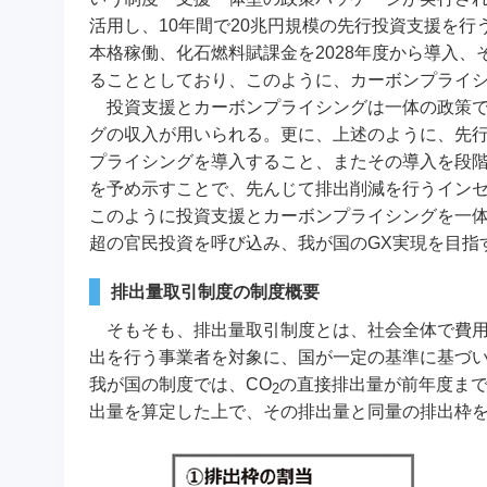
活用し、10年間で20兆円規模の先行投資支援を行
本格稼働、化石燃料賦課金を2028年度から導入、
ることとしており、このように、カーボンプライ
投資支援とカーボンプライシングは一体の政策で
グの収入が用いられる。更に、上述のように、先行
プライシングを導入すること、またその導入を段
を予め示すことで、先んじて排出削減を行うインセ
このように投資支援とカーボンプライシングを一体
超の官民投資を呼び込み、我が国のGX実現を目指
排出量取引制度の制度概要
そもそも、排出量取引制度とは、社会全体で費
出を行う事業者を対象に、国が一定の基準に基づ
我が国の制度では、CO
の直接排出量が前年度まで
2
出量を算定した上で、その排出量と同量の排出枠