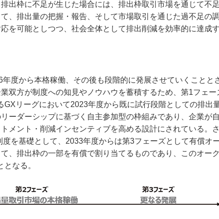
り排出枠に不足が生じた場合には、排出枠取引市場を通じて不
当て、排出量の把握・報告、そして市場取引を通じた過不足の
対応を可能としつつ、社会全体として排出削減を効率的に達成
26年度から本格稼働、その後も段階的に発展させていくことと
業双方が制度への知見やノウハウを蓄積するため、第1フェー
GXリーグにおいて2023年度から既に試行段階としての排出
のリーダーシップに基づく自主参加型の枠組みであり、企業が
トメント・削減インセンティブを高める設計にされている。さ
制度を基礎として、2033年度からは第3フェーズとして有償オ
して、排出枠の一部を有償で割り当てるものであり、このオー
ととなる。