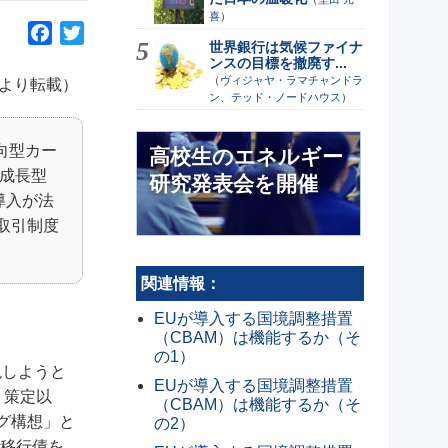
喜
）
F
T
世界銀行は気候ファイナ
a
w
ンスの目標を撤廃す...
c
i
（
ヴィジャヤ・ラマチャンドラ
6」より転載）
ン、テッド・ノードハウス
）
e
t
b
t
向型カー
o
e
高校生のエネルギー
素成長型
o
r
研究発表会を開催
導入が法
k
取引制度
関連情報：
EUが導入する国境調整措置
（CBAM）は機能するか（そ
の1）
現しようと
EUが導入する国境調整措置
」策定以
（CBAM）は機能するか（そ
グ構想」と
の2）
済移行債を