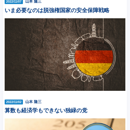
山本 隆三
2022/11/07
いま必要なのは脱強権国家の安全保障戦略
山本 隆三
2022/11/02
算数も経済学もできない独緑の党