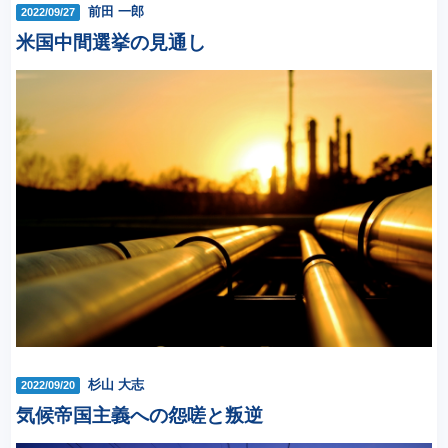
前田 一郎
2022/09/27
米国中間選挙の見通し
杉山 大志
2022/09/20
気候帝国主義への怨嗟と叛逆