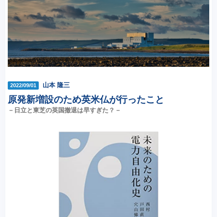
山本 隆三
2022/09/01
原発新増設のため英米仏が行ったこと
－日立と東芝の英国撤退は早すぎた？－