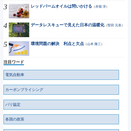
レッドパームオイルは問いかける
（
赤嶺 淳
）
データレスキューで見えた日本の温暖化
（
堅田 元喜
）
環境問題の解決 利点と欠点
（
山本 隆三
）
注目ワード
電気自動車
カーボンプライシング
パリ協定
各国の政策