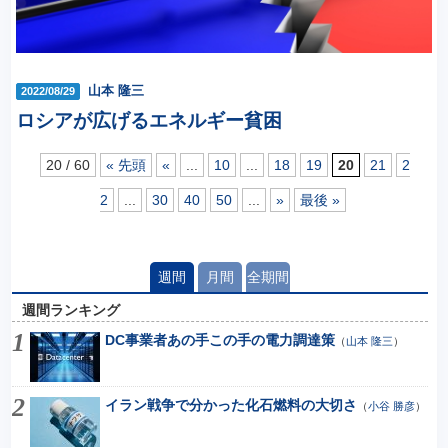
山本 隆三
2022/08/29
ロシアが広げるエネルギー貧困
20 / 60
« 先頭
«
...
10
...
18
19
20
21
2
2
...
30
40
50
...
»
最後 »
週間
月間
全期間
週間ランキング
DC事業者あの手この手の電力調達策
（
山本 隆三
）
イラン戦争で分かった化石燃料の大切さ
（
小谷 勝彦
）