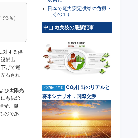
日本で電力安定供給の危機？
（その１）
で3％）
中山 寿美枝の最新記事
に対する供
な設備出
を下げて運
に左右され
CO
排出のリアルと
2026/04/10
2
よび太陽光
将来シナリオ，国際交渉
光にも供給
陽光、風
たものであ