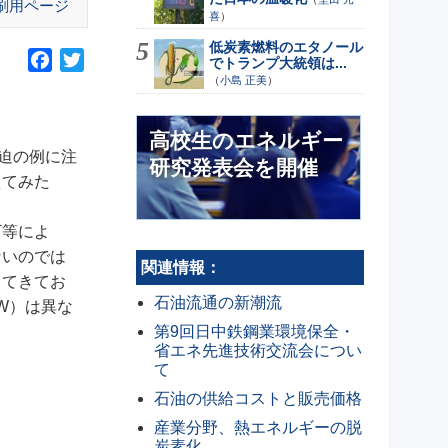
刷用ページ
喜
）
低炭素燃料のエタノール
F
T
でトランプ大統領は...
（
小島 正美
）
a
w
c
i
e
t
高校生のエネルギー
b
t
迫の例に注
研究発表会を開催
o
e
えてみた
o
r
k
下等によ
ないのでは
関連情報：
してきてお
石油流通の新潮流
W）は異な
第9回日中鉄鋼業環境保全・
省エネ先進技術交流会につい
て
石油の供給コストと販売価格
産業分野、熱エネルギーの脱
炭素化