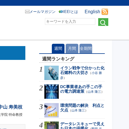
English
メールマガジン
IEEIとは
週間
月間
全期間
週間ランキング
イラン戦争で分かった化
石燃料の大切さ
（
小谷 勝
彦
）
DC事業者あの手この手
の電力調達策
（
山本 隆三
）
環境問題の解決 利点と
中山 寿美枝
欠点
（
山本 隆三
）
大学院 特命教授
データレスキューで見え
た日本の温暖化
（
堅田 元