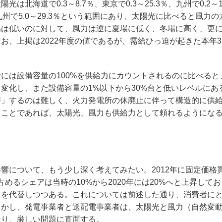
海道で0.3～8.7％、東京で0.3～25.3％、九州で0.2～1
4％、九州で5.0～29.3％という範囲にあり、太陽光に比べると風力
は低いのに対して、風力は逆に夏場に低く、冬場に高く、更に
お、上掲は2022年度の値であるが、需給ひっ迫が起きた本年
は設備容量の100%を供給力にカウントされるのに比べると
変化し、また設備容量の1%以下から30%台と低いレベルにあ
替」するのは難しく、火力発電所の休廃止に伴って構造的に供
うことであれば、太陽光、風力も供給力として頼れるようにな
について、もう少し深く考えてみたい。2012年に固定価格
めるシェアは当時の10%から2020年には20%へと上昇して
）を代替しつつある。これについては前述した通り、消費者に
しかし、発電事業者と送配電事業者は、太陽光と風力（自然変
なり、厳しい問題に直面する。