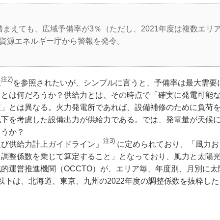
まえても、広域予備率が3％（ただし、2021年度は複数エリア
に資源エネルギー庁から警報を発令。
注2)
注
を参照されたいが、シンプルに言うと、予備率は最大需要
」とは何だろうか？供給力とは、その時点で「確実に発電可能
値」とは異なる。火力発電所であれば、設備補修のために負荷
低下を考慮した設備出力が供給力である。では、発電量が天候
ろうか？
注3)
び供給力計上ガイドライン」
に定められており、「風力お
る調整係数を乗じて算定すること」となっており、風力と太陽
的運営推進機関（OCCTO）が、エリア毎、年度別、月別に太
以下は、北海道、東京、九州の2022年度の調整係数を抜粋し