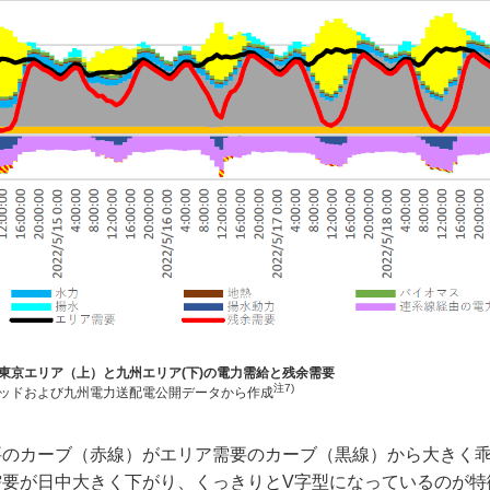
8日の東京エリア（上）と九州エリア(下)の電力需給と残余需要
注7)
ッドおよび九州電力送配電公開データから作成
のカーブ（赤線）がエリア需要のカーブ（黒線）から大きく
要が日中大きく下がり、くっきりとV字型になっているのが特