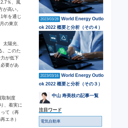
2.7％、風
の方が高い。
1年を通じ
World Energy Outlo
2023/03/28
3月の東京
ok 2022 概要と分析（その４）
、太陽光、
る。このた
給力が低下
る必要があ
World Energy Outlo
2023/03/16
ok 2022 概要と分析（その３）
中山 寿美枝の記事一覧
買取制度
おり、着実に
注目ワード
とって（再
動再エネ）
電気自動車