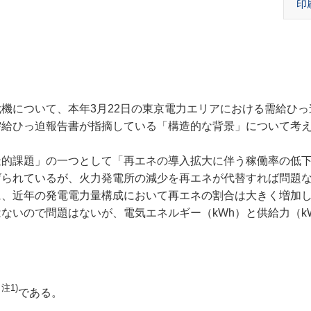
印
機について、本年3月22日の東京電力エリアにおける需給ひっ
需給ひっ迫報告書が指摘している「構造的な背景」について考
造的課題」の一つとして「再エネの導入拡大に伴う稼働率の低
げられているが、火力発電所の減少を再エネが代替すれば問題
に、近年の発電電力量構成において再エネの割合は大きく増加
ないので問題はないが、電気エネルギー（kWh）と供給力（k
注1)
り
である。