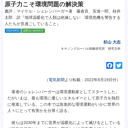
原子力こそ環境問題の解決策
書評：マイケル・シェレンバーガー著 藤倉良、安達一郎、桂井
太郎 訳『地球温暖化で人類は絶滅しない 環境危機を警告する
人たちが見過ごしていること』
2022/09/02
温暖化の政策科学
杉山 大志
キヤノングローバル戦略研究所 研究主幹
F
T
a
w
c
i
（
電気新聞
より転載：2022年8月19日付）
e
t
著者のシェレンバーガーは環境運動家としてスタートした。
b
t
だがいまは、最も環境に優しいエネルギーとして原子力を熱烈
o
e
に推進している。この本では急進的な環境運動がいかに世界の
o
r
人々にとって有害かを分厚く語る。
k
彼らは2030年までに世界が温暖化によって滅びるとしている