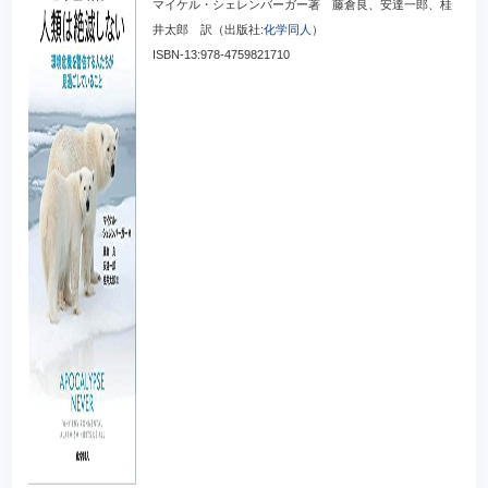
マイケル・シェレンバーガー著 藤倉良、安達一郎、桂
井太郎 訳（出版社:
化学同人
）
ISBN-13:978-4759821710