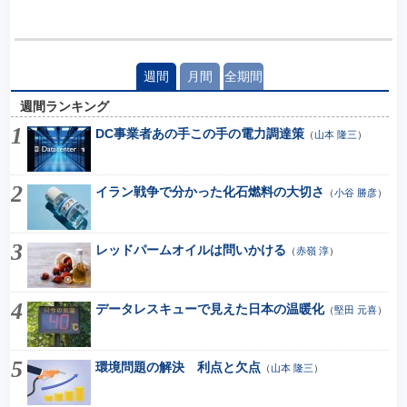
週間
月間
全期間
週間ランキング
DC事業者あの手この手の電力調達策
（
山本 隆三
）
イラン戦争で分かった化石燃料の大切さ
（
小谷 勝彦
）
レッドパームオイルは問いかける
（
赤嶺 淳
）
データレスキューで見えた日本の温暖化
（
堅田 元喜
）
環境問題の解決 利点と欠点
（
山本 隆三
）