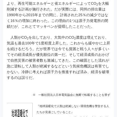
より、再生可能エネルギーと省エネルギーによってCO
を大幅
2
削減する計画が施行された。だが実際には、同州の排出量は
1990年から2015年までの間に、計画された25％の減少ではな
く16％の増加に終わった。この理由の1つは原子力発電所の閉
鎖だが、これとてマッキベンが提唱したことだった。
人類がCO
を出しており、大気中のCO
濃度は増えており、
2
2
気温も過去100年で1度程度上昇した。これからも緩やかに上昇
を続けるだろう。だが世界では今でも貧困と戦う人々が多くい
てその経済成長が優先順位の第一だ。そして経済成長のおかげ
で自然災害の被害者数も激減してきた。この確固とした流れが
急に逆転して人類が絶滅するなどという気候危機説は有害でし
かない。冷静に考えれば原子力を推進すれば済み、経済を破壊
するのは誤りだ。
※ 一般社団法人日本電気協会に無断で転載することを禁ず
『地球温暖化で人類は絶滅しない 環境危機を警告する人
たちが見過ごしていること』