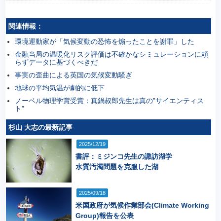
関連情報：
環境運動家が「気候変動の恐怖を煽ったことを謝罪」した
金融当局の温暖化リスク評価は不確かなシミュレーションに頼
らずデータに基づくべきだ
事実の歪曲による英国の気候変動騒ぎ
地球の平均気温が劇的に低下
ノーベル物理学賞受賞：真鍋叔郎先生は真の”サイエンティス
ト”
杉山 大志の最新記事
2025/12/19
書評：ミジンコ先生の諏訪湖学
水質汚濁問題を克服した湖
2025/09/18
米国政府が気候作業部会(Climate Working
Group)報告を公表