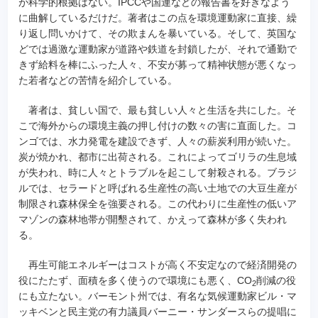
が科学的根拠はない。IPCCや国連などの報告書を好きなよう
に曲解しているだけだ。著者はこの点を環境運動家に直接、繰
り返し問いかけて、その欺まんを暴いている。そして、英国な
どでは過激な運動家が道路や鉄道を封鎖したが、それで通勤で
きず給料を棒にふった人々、不安が募って精神状態が悪くなっ
た若者などの苦情を紹介している。
著者は、貧しい国で、最も貧しい人々と生活を共にした。そ
こで海外からの環境主義の押し付けの数々の害に直面した。コ
ンゴでは、水力発電を建設できず、人々の薪炭利用が続いた。
炭が焼かれ、都市に出荷される。これによってゴリラの生息域
が失われ、時に人々とトラブルを起こして射殺される。ブラジ
ルでは、セラードと呼ばれる生産性の高い土地での大豆生産が
制限され森林保全を強要される。この代わりに生産性の低いア
マゾンの森林地帯が開墾されて、かえって森林が多く失われ
る。
再生可能エネルギーはコストが高く不安定なので経済開発の
役にたたず、面積を多く使うので環境にも悪く、CO
削減の役
2
にも立たない。バーモント州では、有名な気候運動家ビル・マ
ッキベンと民主党の有力議員バーニー・サンダースらの提唱に