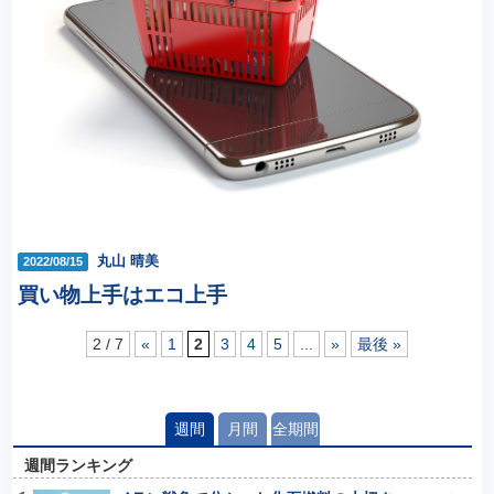
丸山 晴美
2022/08/15
買い物上手はエコ上手
2 / 7
«
1
2
3
4
5
...
»
最後 »
週間
月間
全期間
週間ランキング