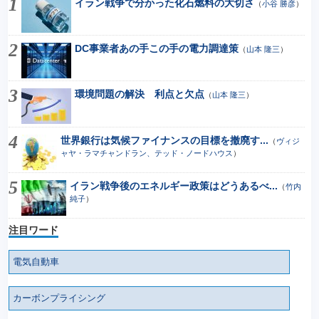
イラン戦争で分かった化石燃料の大切さ
（
小谷 勝彦
）
DC事業者あの手この手の電力調達策
（
山本 隆三
）
環境問題の解決 利点と欠点
（
山本 隆三
）
世界銀行は気候ファイナンスの目標を撤廃す...
（
ヴィジ
ャヤ・ラマチャンドラン、テッド・ノードハウス
）
イラン戦争後のエネルギー政策はどうあるべ...
（
竹内
純子
）
注目ワード
電気自動車
カーボンプライシング