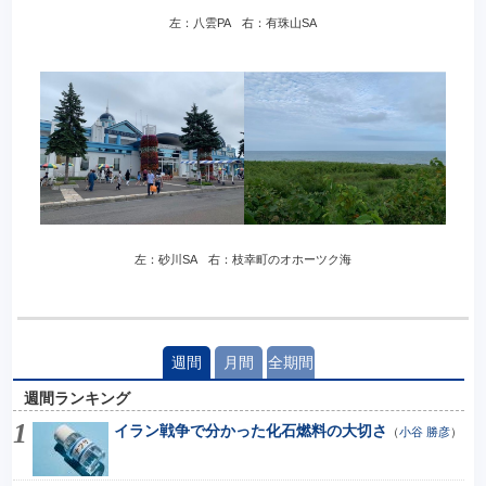
左：八雲PA 右：有珠山SA
左：砂川SA 右：枝幸町のオホーツク海
週間
月間
全期間
週間ランキング
イラン戦争で分かった化石燃料の大切さ
（
小谷 勝彦
）