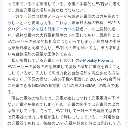
って来ているのを実感している。今後の本格的なEV普及に備え
て、急速充電器の増加を急がねばならない。
一方で一部の自動車メーカーから急速充電器の出力を高めて
欲しいという要望もある。これは、奈須野太様の投稿「
EVのカ
タログスペックを競う日系メーカーの勘違い
」のご意見の通
り、過剰な電池の大容量化競争のツケ回しであり、最終的には
EVユーザーの経済的負担増につながってしまう。私自身の実感
も奈須野様と同様であり、EV仲間の声を聞いても、出力増加よ
りも台数増加の要望が圧倒的である。
私が所属している充電サービス会社の
e-Mobility Power
は、
EVユーザーの多数の声を尊重して基数の増加に重点を置くこと
にしているが、工夫して高出力化と台数増加を両立させる方法
を考えた。下図の様な、6台の子機を配置した200kWや2台同時
に充電できる180kWの充電器（1台の最大150kW）の導入であ
る。
現在の電池の性能では、充電が進むにつれて充電電流を下げ
ないと電池を傷めてしまうため、充電の後半では充電器の出力
は低下している。従って、EVに対して一対一の充電器では後半
は充電器の出力に余裕が生じて無駄になっている。一対複数台
の充電器であれば、後続のEVが充電を始めた時には先行して充