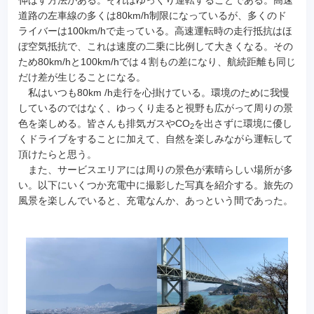
道路の左車線の多くは80km/h制限になっているが、多くのド
ライバーは100km/hで走っている。高速運転時の走行抵抗はほ
ぼ空気抵抗で、これは速度の二乗に比例して大きくなる。その
ため80km/hと100km/hでは４割もの差になり、航続距離も同じ
だけ差が生じることになる。
私はいつも80km /h走行を心掛けている。環境のために我慢
しているのではなく、ゆっくり走ると視野も広がって周りの景
色を楽しめる。皆さんも排気ガスやCO
を出さずに環境に優し
2
くドライブをすることに加えて、自然を楽しみながら運転して
頂けたらと思う。
また、サービスエリアには周りの景色が素晴らしい場所が多
い。以下にいくつか充電中に撮影した写真を紹介する。旅先の
風景を楽しんでいると、充電なんか、あっという間であった。