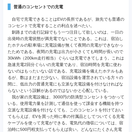
普通のコンセントでの充電
自宅で充電できることはEVの長所であるが、旅先でも普通の
コンセントで充電することの利点を述べたい。
釧路までの走行記録でもう一つ注目して欲しいのは、一日の
出発時の充電状態が満充電でないことである。これは、宿泊し
たホテルの駐車場に充電設備が無くて夜間の充電ができなかっ
たためである。夜間の充電は出力が小さくても時間が長いので
30kWh（200km走行相当）ぐらいは充電できてしまう。これは
急速充電2回分ぐらいの充電量であり、宿泊時間を充電に使わ
ないのはもったいない話である。充電設備を備えたホテルもあ
るが、数はまだまだ少ない。宿泊設備を運営されている方々の
間に、低出力の普通充電にも立派な充電設備を付けなければな
らないという誤解があるのではないかと心配している。
我が家の充電設備は、3000円の防滴型コンセントをつかって
いる。使用電力量を計測して通信を使って課金する機能を持つ
立派な充電設備を付けなくても、このコンセントを付けておい
てもらえば、EVを買った時に車の付属品としてついてくる充電
ケーブルを使って充電ができる。電気代の徴収については、宿
泊時に500円程支払ってもらえば良い。どんなにたくさん充電