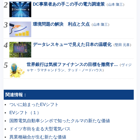
DC事業者あの手この手の電力調達策
（
山本 隆三
）
環境問題の解決 利点と欠点
（
山本 隆三
）
データレスキューで見えた日本の温暖化
（
堅田 元喜
）
世界銀行は気候ファイナンスの目標を撤廃す...
（
ヴィジ
ャヤ・ラマチャンドラン、テッド・ノードハウス
）
関連情報：
ついに始まったEVシフト
EVシフト（１）
国際電気自動車シンポで知ったクルマの新たな価値
ドイツ市街を走る大型電気バス
異業種融合が生む新たな価値