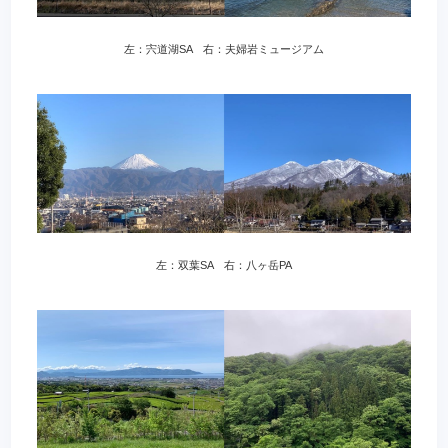
左：宍道湖SA 右：夫婦岩ミュージアム
左：双葉SA 右：八ヶ岳PA