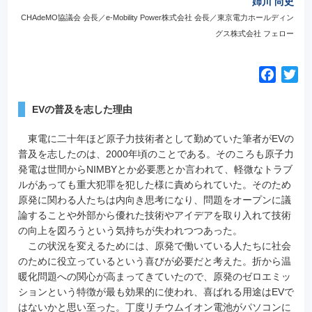
姉川 尚史
CHAdeMO協議会 会長／e-Mobility Power株式会社 会長／東京電力ホールディン
グス株式会社 フェロー
F
T
a
w
c
i
EVの普及を志した理由
e
t
東電に二十年ほど原子力技術者として勤めていた筆者がEVの
b
t
普及を志したのは、2000年頃のことである。そのころも原子力
o
e
発電は世間からNIMBYとか必要悪とか言われて、軽微なトラブ
o
r
ルがあっても重大犯罪を犯した様に責められていた。そのため
k
原発に関わる人たちは内向き思考になり、問題をオープンに議
論することや外部から優れた技術やアイデアを取り入れて技術
の向上を図ろうという気持ちが失われつつあった。
この状況を変えるためには、原発で働いている人たちに社会
のために役立っているという喜びが必要だと考えた。折から温
暖化問題への関心が高まってきていたので、原発のゼロエミッ
ションという特徴が最も効果的に使われ、喜ばれる用途はEVで
はないかと思い至った。丁度リチウムイオン電池がパソコンに