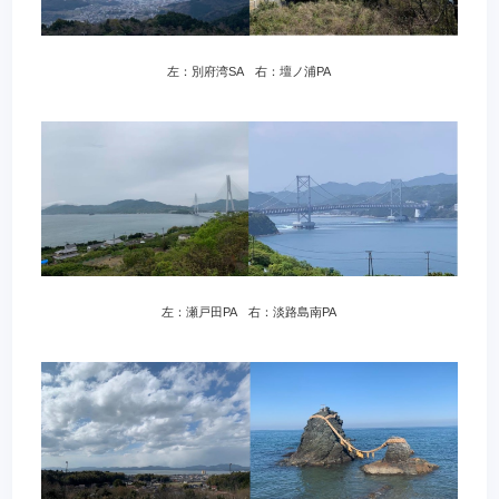
左：別府湾SA 右：壇ノ浦PA
左：瀬戸田PA 右：淡路島南PA