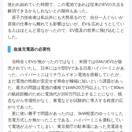
使われ始めていた時期で、この電池であれば従来のEVの欠点を
解消できるかもしれないとの期待もあった。
原子力技術者は私以外にも大勢居るので、自分一人ぐらいが
原発の仕事から離れても影響はないが、EVを広めようとしてい
る人はほとんど居なかったので、EV普及の世界に飛び込むこと
した。
急速充電器の必要性
当時全くEVが無かったのではなく、米国ではGMのEV1が販
売されていたし、日本には小型EVである日産ハイパーミニがあ
った。ハイパーミニはリチウムイオン電池を搭載していたが、
まだ電池の性能が安定せず寿命が極端に短いという課題があっ
た。最大の問題は電池の価格で1kWh20万円以上していて80km
の航続距離のために電池代が200万円以上することになり、残
念ながら市場性がなく、東電などが試験的に導入する程度の広
がりであった。
更に使い勝手で問題があったのは、3kW程度のゆっくりした
充電方式しか無かったことである。ハイパーミニを運転してい
て電池が上がってしまい、東京都庁の駐車場にあった充電器を