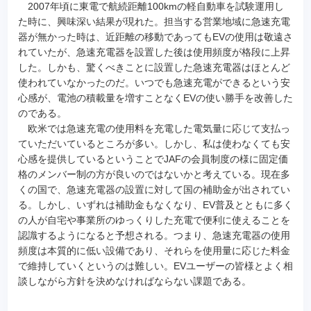
2007年頃に東電で航続距離100kmの軽自動車を試験運用し
た時に、興味深い結果が現れた。担当する営業地域に急速充電
器が無かった時は、近距離の移動であってもEVの使用は敬遠さ
れていたが、急速充電器を設置した後は使用頻度が格段に上昇
した。しかも、驚くべきことに設置した急速充電器はほとんど
使われていなかったのだ。いつでも急速充電ができるという安
心感が、電池の積載量を増すことなくEVの使い勝手を改善した
のである。
欧米では急速充電の使用料を充電した電気量に応じて支払っ
ていただいているところが多い。しかし、私は使わなくても安
心感を提供しているということでJAFの会員制度の様に固定価
格のメンバー制の方が良いのではないかと考えている。現在多
くの国で、急速充電器の設置に対して国の補助金が出されてい
る。しかし、いずれは補助金もなくなり、EV普及とともに多く
の人が自宅や事業所のゆっくりした充電で便利に使えることを
認識するようになると予想される。つまり、急速充電器の使用
頻度は本質的に低い設備であり、それらを使用量に応じた料金
で維持していくというのは難しい。EVユーザーの皆様とよく相
談しながら方針を決めなければならない課題である。