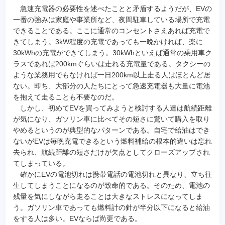
急速充電器の必要性を述べたことと矛盾するようだが、EVの
一番の強みは家庭や事業所など、夜間駐車している場所で充電
できることである。ここに通常のコンセントさえあれば充電で
きてしまう。3kW程度の充電であっても一晩かければ、楽に
30kWhの充電ができてしまう。30kWhといえば通常の乗用車ク
ラスであれば200kmぐらいは走れる充電量である。タクシーの
ような業務用でもなければ一日200km以上走る人はほとんど居
ない。即ち、大部分の人たちにとって急速充電器も大量に電池
を抱えて走ることも不要なのだ。
しかし、初めてEVを買ってみようと検討する人達は航続距離
が気になり、ガソリン車に比べてその短さに驚いて購入を取り
やめるというのが典型的なパターンである。自宅で給油はでき
ないがEVは毎晩充電できるという燃料補給の根本的違いは忘れ
去られ、航続距離の短さだけが欠点としてクローズアップされ
てしまっている。
確かにEVの電池切れは携帯電話の電池切れと異なり、立ち往
生してしまうことになるのが致命的である。そのため、電池の
残量を気にしながら走ることは大きなストレスになってしま
う。ガソリン車であっても燃料計の針が半分以下になると給油
をする人は多い。EVならば尚更である。