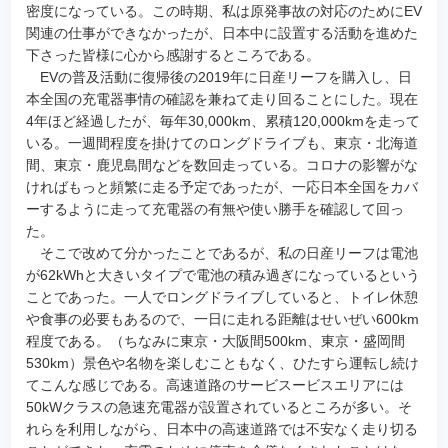
密度になっている。この時期、私は原発事故の対応のためにEV
関連の仕事ができなかったが、日本中に設置する活動を進めた
下さった皆様に心から感謝するところである。
EVの普及活動に復帰後の2019年に日産リーフを購入し、日
本全国の充電器事情の確認を兼ねて走り回ることにした。現在
4年ほど経過したが、毎年30,000km、累積120,000kmを走って
いる。一週間程度を掛けてのロングドライブも、東京・北海道
間、東京・鹿児島間などを数回走っている。コロナの影響がな
ければもっと頻繁に走る予定であったが、一応日本全国をカバ
ーするように走って充電器の有無や使い勝手を確認して回っ
た。
そこで改めて分かったことであるが、私の日産リーフは電池
が62kWhと大きいタイプで電池の積み過ぎになっているという
ことであった。一人でロングドライブしていると、トイレ休憩
や食事の必要もあるので、一日に走れる距離はせいぜい600km
程度である。（ちなみに東京・大阪間500km、東京・盛岡間
530km）景色や名物を楽しむこともなく、ひたすら運転し続け
てこんな感じである。高速道路のサービスービスエリアには
50kWクラスの急速充電器が設置されているところが多い。そ
れらを利用しながら、日本中の高速道路では不安なく走り切る