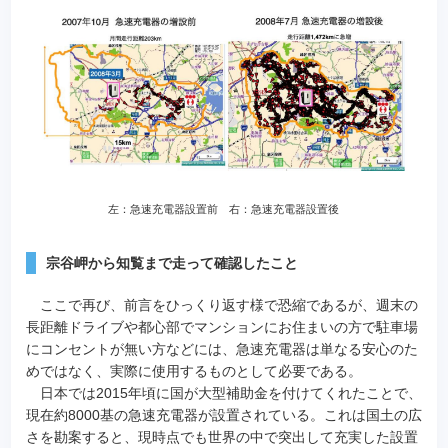
左：急速充電器設置前 右：急速充電器設置後
宗谷岬から知覧まで走って確認したこと
ここで再び、前言をひっくり返す様で恐縮であるが、週末の
長距離ドライブや都心部でマンションにお住まいの方で駐車場
にコンセントが無い方などには、急速充電器は単なる安心のた
めではなく、実際に使用するものとして必要である。
日本では2015年頃に国が大型補助金を付けてくれたことで、
現在約8000基の急速充電器が設置されている。これは国土の広
さを勘案すると、現時点でも世界の中で突出して充実した設置