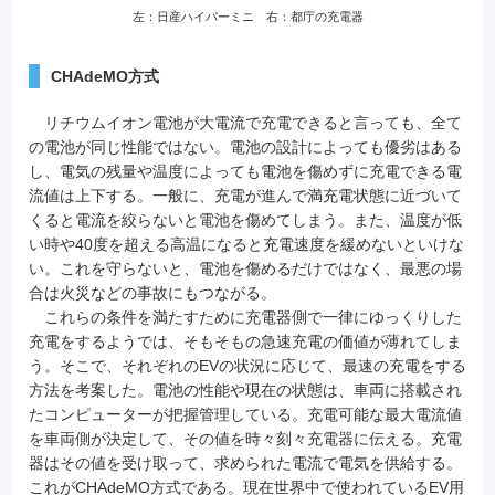
左：日産ハイパーミニ 右：都庁の充電器
CHAdeMO方式
リチウムイオン電池が大電流で充電できると言っても、全て
の電池が同じ性能ではない。電池の設計によっても優劣はある
し、電気の残量や温度によっても電池を傷めずに充電できる電
流値は上下する。一般に、充電が進んで満充電状態に近づいて
くると電流を絞らないと電池を傷めてしまう。また、温度が低
い時や40度を超える高温になると充電速度を緩めないといけな
い。これを守らないと、電池を傷めるだけではなく、最悪の場
合は火災などの事故にもつながる。
これらの条件を満たすために充電器側で一律にゆっくりした
充電をするようでは、そもそもの急速充電の価値が薄れてしま
う。そこで、それぞれのEVの状況に応じて、最速の充電をする
方法を考案した。電池の性能や現在の状態は、車両に搭載され
たコンピューターが把握管理している。充電可能な最大電流値
を車両側が決定して、その値を時々刻々充電器に伝える。充電
器はその値を受け取って、求められた電流で電気を供給する。
これがCHAdeMO方式である。現在世界中で使われているEV用