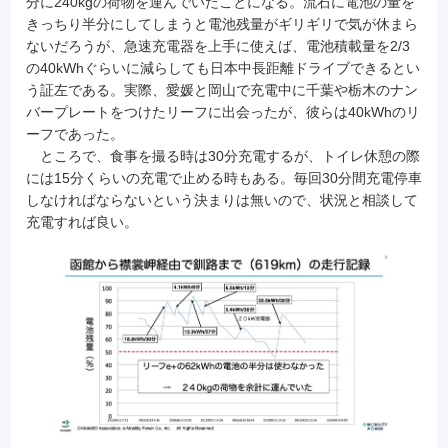
分に240kgの荷物を運んでいたことになる。流石に電池の量を
きっちり半分にしてしまうと電池残量がギリギリで気が休まら
ないだろうが、急速充電器を上手に使えば、電池積載量を2/3
の40kWhぐらいに減らしても日本中長距離ドライブできるとい
う証左である。実際、愛媛と岡山で充電中に千葉や栃木のナン
バープレートをつけたリーフに出会ったが、彼らは40kWhのリ
ーフであった。
ところで、食事を撮る時は30分充電するが、トイレ休憩の際
には15分くらいの充電で止める時もある。毎回30分間充電停車
しなければならないという決まりは無いので、状況と相談して
充電すれば良い。