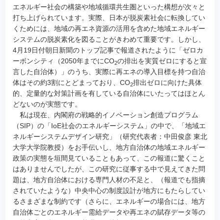
エネルギー社会の構築や地域循環共生圏といった構想が次々と
打ち上げられています。実際、日本が脱炭素社会に転換してい
くためには、地域の再エネ資源の活用を含めた地域エネルギー
システムの脱炭素化を図ることがきわめて重要です。しかし、
4月19日付朝日新聞のトップ記事で報道されたように「ゼロカ
ーボンシティ（2050年までにCO
の排出を実質ゼロにすると宣
2
言した自治体）」のうち、実際に再エネの導入目標を持つ自治
体はその約3割にとどまっており、CO
排出ゼロに向けた具体
2
的、定量的な対策計画を有している自治体にいたってはほとん
どないのが実態です。
私は現在、内閣府の戦略的イノベーション創造プログラム
（SIP）の「IoE社会のエネルギーシステム」の中で、「地域エ
ネルギーシステムデザイン研究」（研究代表者：中田俊彦 東北
大学大学院教授）をお手伝いし、地方自治体の地域エネルギー
政策の実態を垣間見ていることもあって、この報道に驚くこと
はありませんでしたが、この研究に従事する中で見えてきた問
題は、地方自治体における専門人材の不足と、（報道でも指摘
されていたような）中央中心の制度設計が地方にもたらしてい
るさまざまな制約です（さらに、エネルギーの場合には、地方
自治体ごとのエネルギー需給データや再エネの賦存データ等の