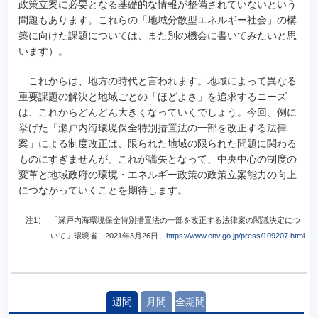
政策立案に必要となる基礎的な情報が整備されていないという
問題もあります。これらの「地域分散型エネルギー社会」の構
築に向けた課題については、また別の機会に書いてみたいと思
います）。
これからは、地方の時代と言われます。地域によって異なる
重要課題の解決と地域ごとの「ほどよさ」を追求するニーズ
は、これからどんどん大きくなっていくでしょう。今回、例に
挙げた「瀬戸内海環境保全特別措置法の一部を改正する法律
案」による制度改正は、限られた地域の限られた問題に関わる
ものにすぎませんが、これが嚆矢となって、中央中心の制度の
変革と地域政府の環境・エネルギー政策の政策立案能力の向上
につながっていくことを期待します。
注1）
「瀬戸内海環境保全特別措置法の一部を改正する法律案の閣議決定につ
いて」環境省、2021年3月26日、
https://www.env.go.jp/press/109207.html
週間
月間
全期間