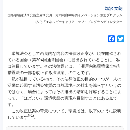
塩沢 文朗
国際環境経済研究所主席研究員、元内閣府戦略的イノベーション創造プログラム
(SIP)「エネルギーキャリア」サブ・プログラムディレクター
F
T
a
w
c
i
環境法令として画期的な内容の法律改正案が、現在開催され
e
t
ている国会（第204回通常国会）に提出されていることに、私
は注目しています。
その法律案とは、「瀬戸内海環境保全特別
b
t
措置法の一部を改正する法律案」のことです。
o
e
私が注目しているのは、その法律改正の目的の一つが、人の
o
r
活動に起因する汚染物質の自然環境への排出を減らすというの
k
ではなく、場合によってはその排出の増加を許容することによ
って、「ほどよい」環境状態の実現を目指すことにある点で
す。
この改正法案の背景について、環境省は、以下のように説明
注1)
しています
。