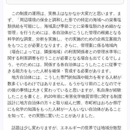
この制度の運用は、実務上はなかなか大変だと思います。ま
ず、「周辺環境の保全と調和した形での特定の海域への栄養塩
類供給を可能にし、海域及び季節ごとに栄養塩類のきめ細かな
管理」を行うためには、各自治体がこうした管理の根拠となる
科学的な調査、分析を実施し、その実施のための企画立案能力
をもつことが必要となります。さらに、管理案に係る地域内
（場合によっては、隣接地域）の利害関係者との管理水準等に
関する利害調整を行うことが必要となる場合も出てくるでしょ
う。そのためには、関係する各自治体はこうしたことに従事で
きる能力をもった人材を確保・育成する必要があります。
地方自治体には、こうした専門的知識や能力を有する人材が
数多くいるわけではありません。もうかなり前のことなのでそ
の後の事情は大きく変わっていると思いますが、私自身が経験
したことを書くと、約20年前に有害化学物質管理に関する制度
設計に地方自治体の方々と取り組んだ際、市町村はおろか県庁
にも化学の知識をもった人材が一人もいない自治体があること
を知って、その実態に驚いたことがありました。
話題は少し変わりますが、エネルギーの世界では地域分散型