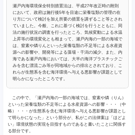
瀬戸内海環境保全特別措置法は、平成27年改正時の附則
において、政府は施行後5年を目途に栄養塩類の管理の在
り方について検討を加え所要の措置を講ずること等とされ
ていました。今般、これに基づく検討を行うとともに、同
法の施行状況の調査を行ったところ、気候変動による水温
上昇等の環境変化とも相まって、瀬戸内海の一部の海域で
は、窒素や燐りんといった栄養塩類の不足等による水産資
源への影響や、開発等による藻場・干潟の減少、また、内
海である瀬戸内海においては、大半の海洋プラスチックご
みを含む漂流ごみ等が同地域からの排出とされており、こ
れらが生態系を含む海洋環境へ与える悪影響が課題として
明らかになったところです。
この中で、「瀬戸内海の一部の海域では、窒素や燐（りん）
といった栄養塩類の不足等による水産資源への影響・・・（中
略）・・・が生態系を含む海洋環境へ与える悪影響が課題とし
て明らかになった」という部分が、私がこの法律案は「ほどよ
い」環境状態の実現を目指すものであると書いたことに関係す
る部分です。