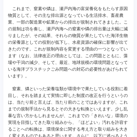
これまで、窒素や燐は、瀬戸内海の富栄養化をもたらす原因
物質として、その主な排出源となっている生活排水、畜産農
業、一部の製造業や鉱業からの排出が規制されてきました。こ
の規制は功を奏し、瀬戸内海への窒素や燐の排出量は大幅に減
りましたが、その結果、それらの物質が果たしていた海洋生物
の栄養源としての役割が低下し、水産資源の確保に影響が出て
きたのです。これが規制内容を変更する理由の一つとなってい
ます（なお、法律改正の理由としては、この問題とともに、藻
場や干潟の減少、そして、最近、地球規模の環境問題となって
いる海洋プラスチックごみ問題への対応の必要性があげられて
います）。
窒素、燐といった栄養塩類が環境中で果たしている役割に着
目し、それを踏まえて実情に即した制度の改正を行うというの
は、当たり前と言えば、当たり前のことではありますが、これ
までの規制手法から見るとその大きな転換といえます。少し乱
暴な言い方かもしれませんが、これまでの「きれいな」環境の
実現を目指してきた取り組みから、「ほどよい」汚れを許容す
ることへの転換は、環境保全に関する考え方と取り組みを大き
く変えるものでもあると思います。さらに、以下に述べるよう