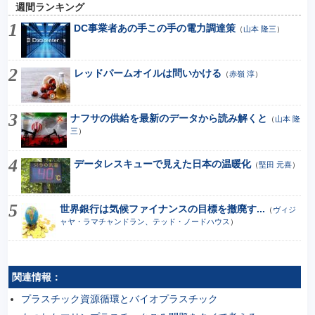
週間ランキング
DC事業者あの手この手の電力調達策
（
山本 隆三
）
レッドパームオイルは問いかける
（
赤嶺 淳
）
ナフサの供給を最新のデータから読み解くと
（
山本 隆
三
）
データレスキューで見えた日本の温暖化
（
堅田 元喜
）
世界銀行は気候ファイナンスの目標を撤廃す...
（
ヴィジ
ャヤ・ラマチャンドラン、テッド・ノードハウス
）
関連情報：
プラスチック資源循環とバイオプラスチック