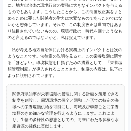
に、地方自治体の環境行政の実務に大きなインパクトを与える
ものでもあります。こうしたことから、この制度改正案をまと
めるために要した関係者の労力は大変なものであったのではな
いかと想像しています。それで、この制度改正は世間ではあま
り注目されていないものの、環境行政の一時代を画すようなも
のと言えるのではないかと、私は捉えています。
私が考える地方自治体における実務上のインパクトとは次の
ようなことです。法律案の説明を見ると、この栄養塩類に関す
る「ほどよい」環境状態を目指すための措置として、「栄養塩
類管理制度」が導入されることとされ、制度の内容は、以下の
ように説明されています。
関係府県知事が栄養塩類の管理に関する計画を策定できる
制度を創設し、周辺環境の保全と調和した形での特定の海
域への栄養塩類供給を可能にし、海域及び季節ごとに栄養
塩類のきめ細かな管理を行えるようにします。これによ
り、生物の多様性の恩恵としての、将来にわたる多様な水
産資源の確保に貢献します。