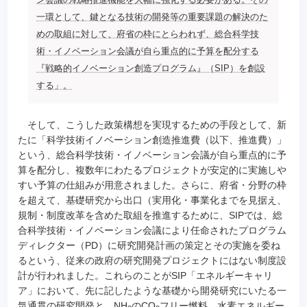
ン会議の戦略推進機能を大幅に強化する必要がある。その
一環として、鍵となる技術の開発等の重要課題の解決のた
めの取組に対して、府省の枠にとらわれず、総合科学技
術・イノベーション会議が自ら重点的に予算を配分する
『戦略的イノベーション創造プログラム』（SIP）を創設
する」。
そして、こうした政策構想を実現するための手段として、新
たに「科学技術イノベーション創造推進費（以下、推進費）」
という、総合科学技術・イノベーション会議が自ら重点的に予
算を配分し、複数年にわたるプロジェクトが安定的に実施しや
すい予算の仕組みが用意されました。さらに、府省・分野の枠
を超えて、基礎研究から出口（実用化・事業化までを見据え、
規制・制度改革を含めた取組を推進するために、SIPでは、総
合科学技術・イノベーション会議により任命されたプログラム
ディレクター（PD）に研究開発計画の策定とその実施を委ね
るという、従来の政府の研究開発プロジェクトにはない制度設
計が行われました。これらのことがSIP「エネルギーキャリ
ア」において、先に記したような基礎から開発研究にいたる一
気通貫の研究開発と、NH
のCO
フリー燃料、水素エネルギー