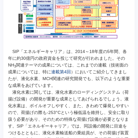
SIP「エネルギーキャリア」は、2014～18年度の5年間、各
年に約30億円の政府資金を投じて研究が行われました。その
NH
関連テーマの成果については、これまでの連載（技術面の
3
成果については、特に
連載第4回
）においてご紹介してきまし
たが、液化水素、MCH関連の研究開発でも、以下のような重要
な成果をあげています。
液化水素に関しては、液化水素のローディングシステム（荷
揚げ設備）の開発が重要な成果としてあげられるでしょう。液
化水素は、ボイルオフしやすく、また、きわめて爆発しやすい
ので、荷揚げの際も-253°Cという極低温を維持し、安全に取り
扱う必要があり、そのための特殊な荷揚げ設備が必要となりま
す。SIP「エネルギーキャリア」では、同設備の開発に目途を
つけるとともに、液化水素輸送船の乗組員が、その荷揚げ装置