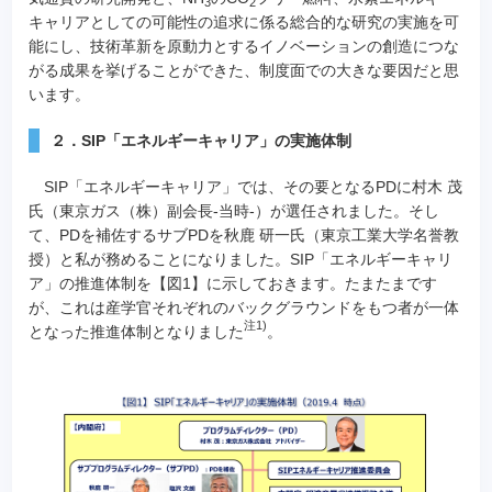
3
2
キャリアとしての可能性の追求に係る総合的な研究の実施を可
能にし、技術革新を原動力とするイノベーションの創造につな
がる成果を挙げることができた、制度面での大きな要因だと思
います。
２．SIP「エネルギーキャリア」の実施体制
SIP「エネルギーキャリア」では、その要となるPDに村木 茂
氏（東京ガス（株）副会長-当時-）が選任されました。そし
て、PDを補佐するサブPDを秋鹿 研一氏（東京工業大学名誉教
授）と私が務めることになりました。SIP「エネルギーキャリ
ア」の推進体制を【図1】に示しておきます。たまたまです
が、これは産学官それぞれのバックグラウンドをもつ者が一体
注1)
となった推進体制となりました
。