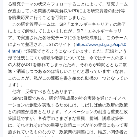
る研究テーマの状況をフォローすることによって、研究チーム
が直面している問題の早期解決やPDによる研究資源の配分等
を臨機応変に行うことを可能にしました。
この研究管理チームは、SIP「エネルギーキャリア」の終了
によって解散してしまいましたが、SIP「エネルギーキャリ
ア」で実施された各研究テーマに係る研究成果は、このチーム
によって整理され、JSTのサイト（
https://www.jst.go.jp/sip/k0
4.html
）で閲覧できるようになっています。ただ、記録という
形では残しにくい経験や教訓については、今ではチームの多く
の人材がJSTを離れてしまったため、それらが時間とともに散
逸・消滅しつつあるのは惜しいことだと思っています（なお、
このことが、私がこの連載を書き始めた動機の一つとなってい
ます）。
他方、反省すべき点もあります。
SIPの目標である、研究開発成果の社会実装を通じたイノベ
ーションの創造を実現するためには、しばしば他の政府の政策
との調整が必要となります。イノベーションの創造も重要な政
策課題ですが、各省庁のさまざまな振興、規制、誘導政策等
は、それぞれその他の重要な政策ニーズがその背景にあって実
施されているものなので、政策間の調整には、幅広い関係者と