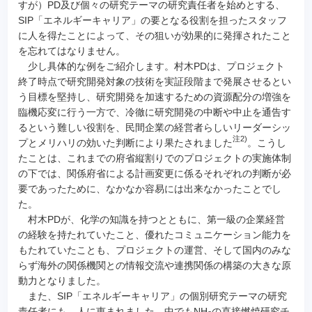
すが）PD及び個々の研究テーマの研究責任者を始めとする、
SIP「エネルギーキャリア」の要となる役割を担ったスタッフ
に人を得たことによって、その狙いが効果的に発揮されたこと
を忘れてはなりません。
少し具体的な例をご紹介します。村木PDは、プロジェクト
終了時点で研究開発対象の技術を実証段階まで発展させるとい
う目標を堅持し、研究開発を加速するための資源配分の増強を
臨機応変に行う一方で、冷徹に研究開発の中断や中止を通告す
るという難しい役割を、民間企業の経営者らしいリーダーシッ
注2)
プとメリハリの効いた判断により果たされました
。こうし
たことは、これまでの府省縦割りでのプロジェクトの実施体制
の下では、関係府省による計画変更に係るそれぞれの判断が必
要であったために、なかなか容易には出来なかったことでし
た。
村木PDが、化学の知識を持つとともに、第一級の企業経営
の経験を持たれていたこと、優れたコミュニケーション能力を
もたれていたことも、プロジェクトの運営、そして国内のみな
らず海外の関係機関との情報交流や連携関係の構築の大きな原
動力となりました。
また、SIP「エネルギーキャリア」の個別研究テーマの研究
責任者にも、人に恵まれました。中でもNH
の直接燃焼研究チ