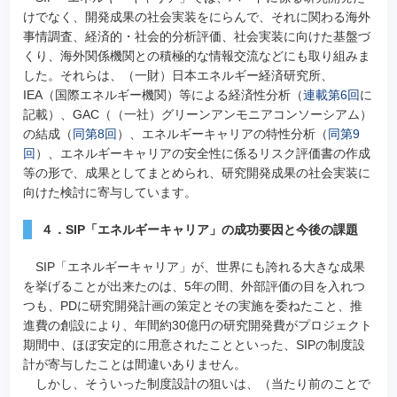
けでなく、開発成果の社会実装をにらんで、それに関わる海外
事情調査、経済的・社会的分析評価、社会実装に向けた基盤づ
くり、海外関係機関との積極的な情報交流などにも取り組みま
した。それらは、（一財）日本エネルギー経済研究所、
IEA（国際エネルギー機関）等による経済性分析（
連載第6回
に
記載）、GAC（（一社）グリーンアンモニアコンソーシアム）
の結成（
同第8回
）、エネルギーキャリアの特性分析（
同第9
回
）、エネルギーキャリアの安全性に係るリスク評価書の作成
等の形で、成果としてまとめられ、研究開発成果の社会実装に
向けた検討に寄与しています。
４．SIP「エネルギーキャリア」の成功要因と今後の課題
SIP「エネルギーキャリア」が、世界にも誇れる大きな成果
を挙げることが出来たのは、5年の間、外部評価の目を入れつ
つも、PDに研究開発計画の策定とその実施を委ねたこと、推
進費の創設により、年間約30億円の研究開発費がプロジェクト
期間中、ほぼ安定的に用意されたことといった、SIPの制度設
計が寄与したことは間違いありません。
しかし、そういった制度設計の狙いは、（当たり前のことで