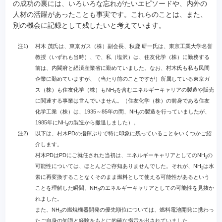
の成功の裏には、いろいろな忘れがたいエピソードや、内外の
人材の活躍があったことも事実です。これらのことは、また、
別の機会に記録として残したいと考えています。
注1)
村木 茂氏は、東京ガス（株）副会長、秋鹿 研一氏は、東京工業大学名誉
教授（いずれも当時）、で、私（塩沢）は、住友化学（株）に勤務する
前は、内閣府と経済産業省に勤めていました。なお、村木氏も私も民間
企業に勤めていますが、（当たり前のことですが）所属している東京ガ
ス（株）も住友化学（株）もNH
を含むエネルギーキャリアの製造や販売
3
に関連する事業は営んでいません。（住友化学（株）の前身である住友
化学工業（株）は、1935～85年の間、NH
の製造を行っていましたが、
3
1985年にNH
の製造から撤退しました）。
3
注2)
以下は、村木PDの指揮ぶりで特に印象に残っていることをいくつかご紹
介します。
村木PDはPDにご就任された当初は、エネルギーキャリアとしてのNH
の
3
可能性については、ほとんどご存知ありませんでした。それが、NH
は水
3
素に再変換することなくそのまま燃料として使える可能性があるという
ことを理解した瞬間、NH
のエネルギーキャリアとしての可能性を見抜か
3
れました。
また、NH
の燃焼機器開発の優先順位については、燃料電池開発に携わっ
3
たご自身の知識と経験をもとに的確な指示を出されていました。