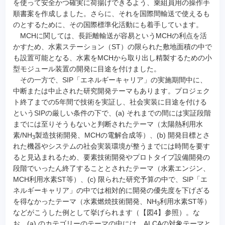
を使って安全かつ確実に荷揚げできるよう、乗組員用の操作手
順書案を作成しました。さらに、それを国際間輸送で使えるも
のとするために、その国際標準化活動にも着手しています。
MCHに関しては、長距離輸送が容易というMCHの利点を活
かすため、水素ステーション（ST）の限られた敷地面積の中で
も設置可能となる、水素をMCHから取り出し精製するための小
型モジュール装置の開発に目途を付けました。
その一方で、SIP「エネルギーキャリア」の実施期間中に、
中断または中止された研究開発テーマもあります。プロジェク
ト終了までの5年間で技術を実証し、社会実装に目途を付ける
というSIPの厳しい条件の下で、(a) それまでの間には実証段階
までには至りそうもないと判断されたテーマ（太陽熱利用水
素/NH
製造技術開発、MCHの電解合成等）、(b) 開発目標とさ
3
れた機器やシステムの社会実装環境が整うまでには時間を要す
ると見込まれるため、要素技術開発やプロトタイプ設備開発の
段階でいったん終了することとされたテーマ（水素エンジン、
MCH利用水素ST等）、(c) 限られた研究予算の中で、SIP「エ
ネルギーキャリア」の中では相対的に開発の優先度を下げざる
を得なかったテーマ（水素燃焼技術開発、NH
利用水素ST等）
3
などがこうした例として挙げられます（【図4】参照）。な
お、(a) のカテゴリーのテーマの中には、ALCAの対象テーマと