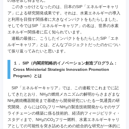
の感を禁じ得ません。
このきっかけとなったのは、日本のSIP「エネルギーキャリ
ア」による研究開発成果です。それは、水素エネルギーの導入
と利用を目指す関係者に大きなインパクトをもたらしました。
そして今ではSIP「エネルギーキャリア」の名は、世界の水素
エネルギー関係者に広く知られています。
連載の最後に、こうしたインパクトをもたらしたSIP「エネ
ルギーキャリア」とは、どんなプロジェクトだったのかについ
て振り返ってみたいと思います。
１． SIP（内閣府戦略的イノベーション創造プログラム：
Cross Ministerial Strategic Innovation Promotion
Program）とは
SIP「エネルギーキャリア」では、この連載でこれまでに記
してきたとおり、NH
の燃焼メカニズムの解明からさまざまな
3
NH
燃焼機器開発まで基礎から開発研究にいたる一気通貫の研
3
究開発、さらにはCO
フリーNH
の製造技術開発からそのサプ
2
3
ライチェーンの構築に係る技術的、経済的フィージビリティ・
スタディまで、NH
のCO
フリー燃料、水素エネルギーキャリ
3
2
アとしての可能性を突き詰めるための総合的な研究が一体的に