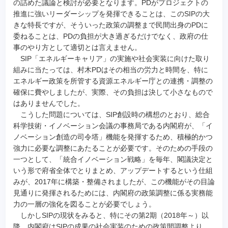
の詰めた議論と検討が必要となります。PDがプロジェクトの
推進に強いリーダーシップを発揮できることは、このSIPの大
きな特長ですが、そういった政策の調整まで民間出身のPDに
委ねることは、PDの負担が大き過ぎるだけでなく、政府の仕
事のやり方として適切とは言えません。
SIP「エネルギーキャリア」の実施や社会実装に向けた取り
組みに当たっては、村木PDはその相当の労力と時間を、特に
エネルギー政策を所管する資源エネルギー庁との連携・調整の
確保に費やしましたが、実際、その負担は決して小さなもので
はありませんでした。
こうした問題については、SIP創設時の構想のとおり、総合
科学技術・イノベーション会議の事務局である内閣府が、「イ
ノベーション創造の司令塔」機能を発揮するため、積極的かつ
強力に必要な調整にあたることが必要です。そのための手段の
一つとして、「統合イノベーション戦略」を毎年、閣議決定と
いう形で府省全体でとりまとめ、アップデートするという仕組
みが、2017年に構築・整備されましたが、この機能がその目論
見通りに発揮されるためには、内閣府の政策調整に係る実務能
力の一層の強化を図ることが必要でしょう。
しかしSIPの現状をみると、特にその第2期（2018年～）以
降、内閣府はSIPの成果の社会実装のための政策間調整より