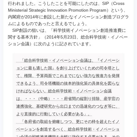
行われました。こうしたことを可能にしたのは、SIP（Cross
Ministerial Strategic Innovation Promotion Program）という、
内閣府が2014年に創設した新たなイノベーション創造プログラ
ムによるものであったと言えるでしょう。
SIP創設の狙いは、「科学技術イノベーション創造推進費に
関する基本方針」（2014年5月23日、総合科学技術・イノベー
ション会議）に次のように記されています。
「総合科学技術・イノベーション会議は、『イノベーシ
ョンに最も適した国』を創り上げていくための司令塔とし
て、権限、予算両面でこれまでにない強力な推進力を発揮
できるよう、司令塔機能の抜本的強化策の具体化を図らな
ければならない。総合科学技術・イノベーション会議
は、・・・（中略）・・・府省間の縦割り排除、産学官の
連携強化、基礎研究から出口までの迅速化のつなぎ等に、
より直接的に行動していく必要がある」。
「各府省の取組を俯瞰しつつ、更にその枠を超えたイノ
ベーションを創造するべく、総合科学技術・イノベーショ