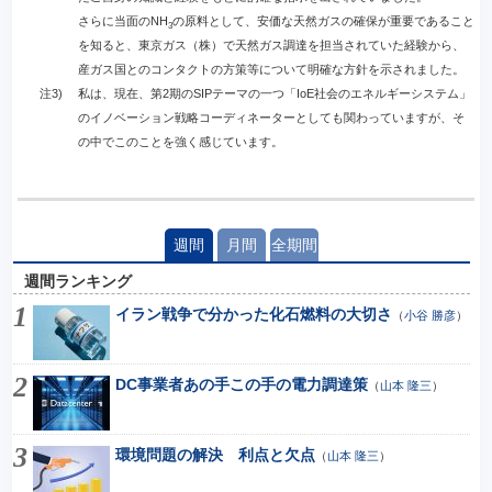
さらに当面のNH
の原料として、安価な天然ガスの確保が重要であること
3
を知ると、東京ガス（株）で天然ガス調達を担当されていた経験から、
産ガス国とのコンタクトの方策等について明確な方針を示されました。
注3)
私は、現在、第2期のSIPテーマの一つ「IoE社会のエネルギーシステム」
のイノベーション戦略コーディネーターとしても関わっていますが、そ
の中でこのことを強く感じています。
週間
月間
全期間
週間ランキング
イラン戦争で分かった化石燃料の大切さ
（
小谷 勝彦
）
DC事業者あの手この手の電力調達策
（
山本 隆三
）
環境問題の解決 利点と欠点
（
山本 隆三
）