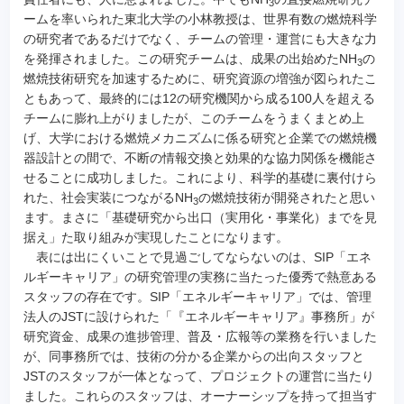
3
ームを率いられた東北大学の小林教授は、世界有数の燃焼科学
の研究者であるだけでなく、チームの管理・運営にも大きな力
を発揮されました。この研究チームは、成果の出始めたNH
の
3
燃焼技術研究を加速するために、研究資源の増強が図られたこ
ともあって、最終的には12の研究機関から成る100人を超える
チームに膨れ上がりましたが、このチームをうまくまとめ上
げ、大学における燃焼メカニズムに係る研究と企業での燃焼機
器設計との間で、不断の情報交換と効果的な協力関係を機能さ
せることに成功しました。これにより、科学的基礎に裏付けら
れた、社会実装につながるNH
の燃焼技術が開発されたと思い
3
ます。まさに「基礎研究から出口（実用化・事業化）までを見
据え」た取り組みが実現したことになります。
表には出にくいことで見過ごしてならないのは、SIP「エネ
ルギーキャリア」の研究管理の実務に当たった優秀で熱意ある
スタッフの存在です。SIP「エネルギーキャリア」では、管理
法人のJSTに設けられた「『エネルギーキャリア』事務所」が
研究資金、成果の進捗管理、普及・広報等の業務を行いました
が、同事務所では、技術の分かる企業からの出向スタッフと
JSTのスタッフが一体となって、プロジェクトの運営に当たり
ました。これらのスタッフは、オーナーシップを持って担当す