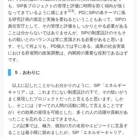
も、SIP各プロジェクトの管理と評価に時間を割く傾向が強く
注3)
なってきているように感じます
。PDにSIPの各テーマに係
る研究計画の策定と実施を委ねるということもあって、SIPの
責任官庁として、その管理と評価をしっかりとやる必要がある
ことは分からないではありませんが、SIPの制度設計のそもそ
もの狙いとのバランスは常に意識される必要があると思いま
す。そして何よりも、PD個人では手に余る、成果の社会実装
における府省間の政策調整は、内閣府の重要な役割であるはず
です。
５．おわりに
以上に記したことからお分かりのように、SIP「エネルギー
キャリア」は、これまでにない制度設計の下で、その狙いがう
まく発現したプロジェクトだったと言えると思います。しか
し、そこには（すべての人間の活動に関して言えることです
が）その効果の発現を可能とした、多くの人の活躍や貢献があ
ったことを忘れることはできません。
この記事では、極力、個別の方の名前やエピソードに言及す
ることは最小限に留めましたが、SIP「エネルギーキャリア」