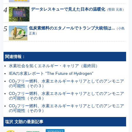
データレスキューで見えた日本の温暖化
（
堅田 元喜
）
低炭素燃料のエタノールでトランプ大統領は...
（
小島
正美
）
関連情報：
水素社会を拓くエネルギー・キャリア（最終回）
IEAの水素レポート “The Future of Hydrogen”
CO
フリー燃料、水素エネルギーキャリアとしてのアンモニア
2
の可能性（その３）
CO
フリー燃料、水素エネルギーキャリアとしてのアンモニア
2
の可能性（その８）
CO
フリー燃料、水素エネルギーキャリアとしてのアンモニア
2
の可能性（その９）
塩沢 文朗の最新記事
2025/03/17