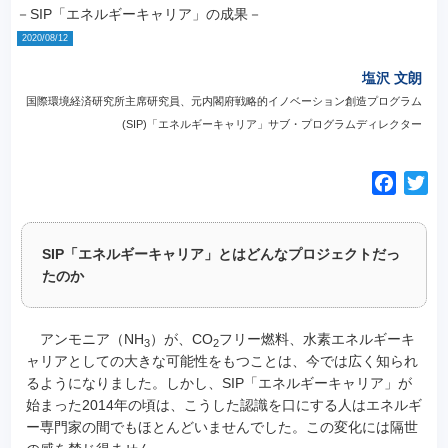
－SIP「エネルギーキャリア」の成果－
2020/08/12
塩沢 文朗
国際環境経済研究所主席研究員、元内閣府戦略的イノベーション創造プログラム
(SIP)「エネルギーキャリア」サブ・プログラムディレクター
F
T
a
w
c
i
SIP「エネルギーキャリア」とはどんなプロジェクトだっ
e
t
たのか
b
t
o
e
o
r
アンモニア（NH
）が、CO
フリー燃料、水素エネルギーキ
3
2
k
ャリアとしての大きな可能性をもつことは、今では広く知られ
るようになりました。しかし、SIP「エネルギーキャリア」が
始まった2014年の頃は、こうした認識を口にする人はエネルギ
ー専門家の間でもほとんどいませんでした。この変化には隔世