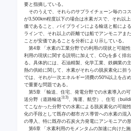
要と指摘している。
そのうえで、それらのサプライチェーン毎のコス
が3,500km程度以下の場合は水素ガスで、それ
価であること、パイプラインによる輸送と船による輸
ラインで、それ以上の距離では船でアンモニアまたはLOHC（L
ことが安価であることを分析により示している。
第4章 「水素の工業分野での利用の現状と可能性 （Present a
利用の現状に関する説明に加えて、CO
を多く排
2
る。具体的には、石油精製、化学工業、鉄鋼業の
熱の供給に関して、水素がそれらの脱炭素化に担
では、それが一次エネルギー消費の50%以上を占
で重要な問題である。
第5章 「輸送、住宅、発電分野での水素導入の可能性 （Opportun
注3)
送分野（道路輸送
、海運、航空）、住宅（bui
てこなかった分野での水素による脱炭素化の可能
化の手段として既存の都市ガス導管への水素の混
の導入、特に既存の石炭火力発電にアンモニアの
第6章 「水素利用のモメンタムの加速に向けた施策 （Policie