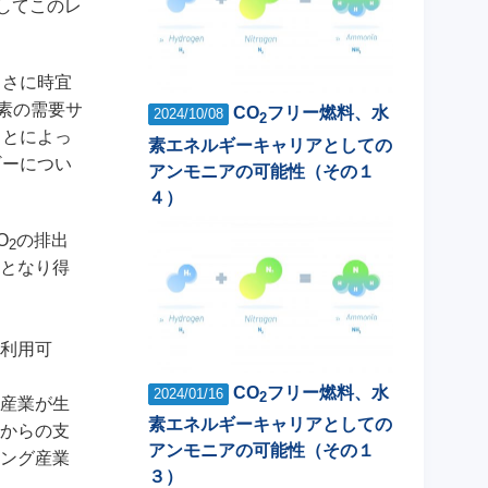
してこのレ
まさに時宜
素の需要サ
CO
フリー燃料、水
2024/10/08
2
ことによっ
素エネルギーキャリアとしての
ギーについ
アンモニアの可能性（その１
４）
O
の排出
2
となり得
利用可
CO
フリー燃料、水
2024/01/16
2
産業が生
素エネルギーキャリアとしての
からの支
アンモニアの可能性（その１
ング産業
３）