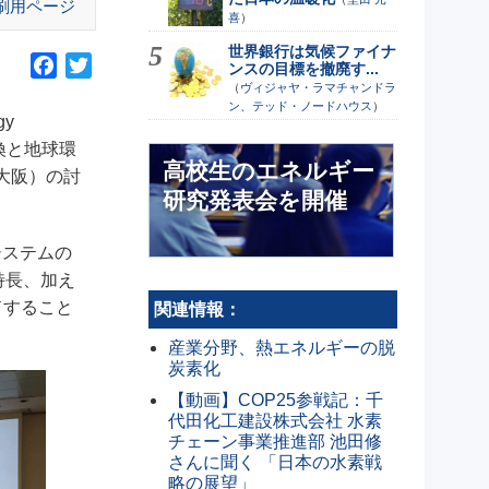
刷用ページ
喜
）
世界銀行は気候ファイナ
F
T
ンスの目標を撤廃す...
（
ヴィジャヤ・ラマチャンドラ
a
w
ン、テッド・ノードハウス
）
c
i
gy
e
t
換と地球環
高校生のエネルギー
b
t
：大阪）の討
o
e
研究発表会を開催
o
r
k
システムの
と特長、加え
ドすること
関連情報：
産業分野、熱エネルギーの脱
炭素化
【動画】COP25参戦記：千
代田化工建設株式会社 水素
チェーン事業推進部 池田修
さんに聞く 「日本の水素戦
略の展望」