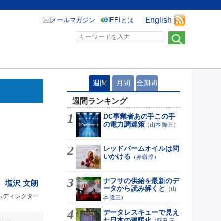
English
メールマガジン
IEEIとは
週間
月間
全期間
週間ランキング
DC事業者あの手この手
の電力調達策
（
山本 隆三
）
レッドパームオイルは問
いかける
（
赤嶺 淳
）
ナフサの供給を最新のデ
塩沢 文朗
ータから読み解くと
（
山
ムディレクター
本 隆三
）
データレスキューで見え
た日本の温暖化
（
堅田 元