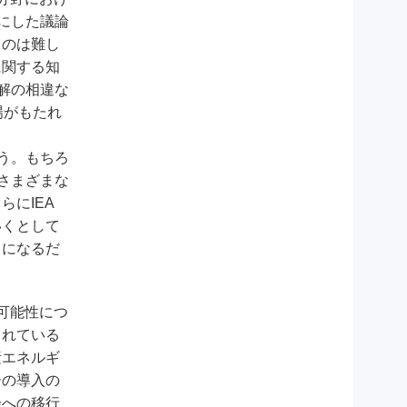
にした議論
うのは難し
に関する知
解の相違な
場がもたれ
う。もちろ
さまざまな
にIEA
いくとして
うになるだ
可能性につ
られている
素エネルギ
ーの導入の
会への移行