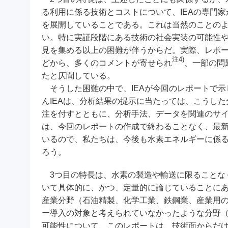
る利用に係る技術とコストについて、IEAの専門
を展開していることである。これは当然のことの
い。特に実証段階にある技術の社会実装の可能性
見を集める以上の困難が伴うからだ。実際、レポー
注4)
どから、多くのコメントが寄せられ
、一部の問
たと仄聞している。
そうした困難の中で、IEAが今回のレポートで示
んIEAは、分析結果の提示に当たっては、こうし
注を付すとともに、分析手法、データを関連のサイ
は、今回のレポートの作成で終わることなく、最
いるので、私たちは、今後も水素エネルギーに係
ろう。
3つ目の特長は、水素の製造や輸送に限ることな
いて具体的に、かつ、定量的に論じていることに
産業分野（石油精製、化学工業、鉄鋼業、産業用
ー導入の対象と考えられていなかったような分野
可能性について、このレポートは、技術面からだ