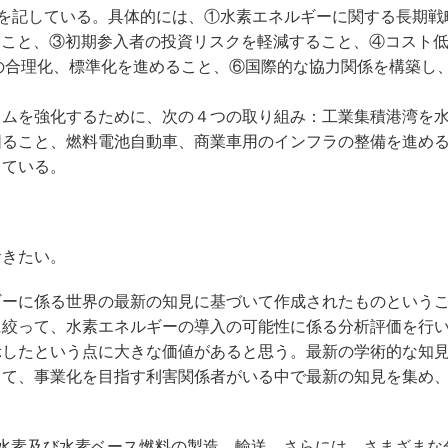
言を記している。具体的には、①水素エネルギーに関する長期戦
ること、③初期参入者の投資リスクを軽減すること、④コスト
の合理化、標準化を進めること、⑥国際的な協力関係を構築し
ムを強化するために、次の４つの取り組み：工業集積港湾を
図ること、燃料電池自動車、商業車用のインフラの整備を進め
している。
きたい。
ーに係る世界の最新の知見に基づいて作成されたものという
に絞って、水素エネルギーの導入の可能性に係る分析評価を行
示したという点に大きな価値があると思う。最新の学術的な知
して、事業化を目指す利害関係者がいる中で最新の知見を集め
水素及び水素ベース燃料の製造、輸送、さらには、さまざまな