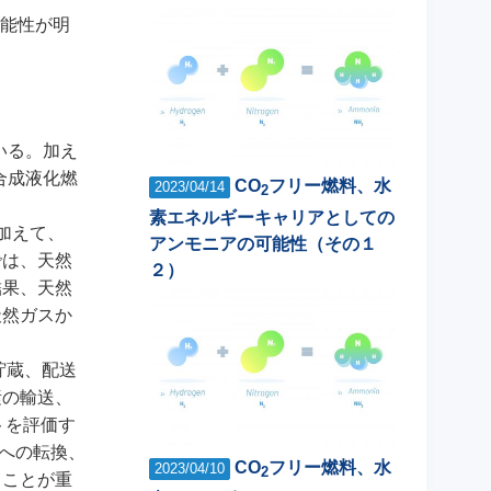
能性が明
ている。加え
、合成液化燃
CO
フリー燃料、水
2023/04/14
2
素エネルギーキャリアとしての
素に加えて、
アンモニアの可能性（その１
では、天然
２）
結果、天然
天然ガスか
送、貯蔵、配送
素の輸送、
トを評価す
への転換、
CO
フリー燃料、水
2023/04/10
2
ることが重