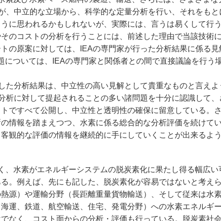
家が、中立的な立場から、科学的な定量分析を行い、それをもと
ように思われるかもしれないが、実際には、言うは易くして行
やそのコストの分析を行うことには、前述した理由で当該技術
トの原案に対しては、IEAの専門家が行った分析結果に係る見
題については、IEAの専門家と関係者との間で直接議論を行う
した分析結果は、中立性の高い見解として貴重なものと言えよ
た分析に対して提起されることの多い諸問題を十分に認識して、
トですべて公開し、中立性と透明性の確保に留意している。さら
新の情報を踏まえつつ、水素に係る総合的な分析評価を続けて
る客観的な評価の情報を継続的に手にしていくことが出来るよ
く、水素がエネルギーシステムの脱炭素化に果たし得る幅広い
ある。例えば、先にも記した、脱炭素化が容易ではないと考え
の熱源）や運輸分野（長距離重量貨物輸送）、そして従来は水
（海運、鉄道、航空輸送、住宅、発電分野）への水素エネルギ
けでなく、コスト面からの分析・評価も行っている。脱炭素社