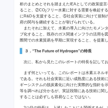
析のまとめとそれを踏まえたIEAとしての政策提
ること、②CO
フリー水素に対する需要を喚起す
2
にR&Dを支援すること、⑤社会実装に向けて規制
府の関与を継続することが挙げられている。
またそれに加えて、水素の導入に向けたモメンタ
ブ化すること、既存のガス関連インフラの活用を
際間での水素貿易を早期に実現すること、を提案
３．“The Future of Hydrogen”の特長
次に、私から見たこのレポートの特長を記してお
まず何といっても、このレポートは水素エネルギ
である。それも社会実装に近い成熟度にある技術
ギーシステムの脱炭素化に向けた実際的な指針を
等を調べれば分かるが、実証段階にある技術に関
することは必ずしも容易なことではない。
2つ目の特長は、上述したことにも関係するが、