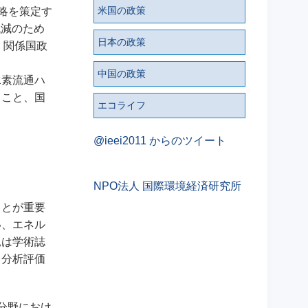
米国の政策
略を策定す
低減のため
日本の政策
、関係国政
中国の政策
水素流通ハ
ること、国
エコライフ
@ieei2011 からのツイート
NPO法人 国際環境経済研究所
ことが重要
い、エネル
見は学術誌
、分析評価
分野におけ