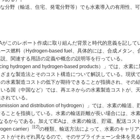
な分野（輸送、住宅、発電分野等）でも水素導入の有用性、可
） でIEAがこのレポート作成に取り組んだ背景と時代的意義を記し
料（Hydrogen-based fuel、具体的には、合成メタン
解説、関連する用語の定義や概念の説明等を行っている。
drogen and hydrogen-based products）」では、水
まざまな製造法とそのコスト構造について解説している。現状
らの水素製造コストの低下が期待できることが指摘され、その
ている国（中国など）では、再エネからの水素製造コストが、
示されている。
ssion and distribution of hydrogen）」では、水素の輸
することを指摘している。水素の輸送距離が長い場合には、水
なるからである。加えてIEAは、水素の輸送、貯蔵、配送コス
注2)
 carrier）
の種類、輸送方法によって、水素のキャリア
コストがそれぞれ異なるので、そのサプライチェーン全体を見