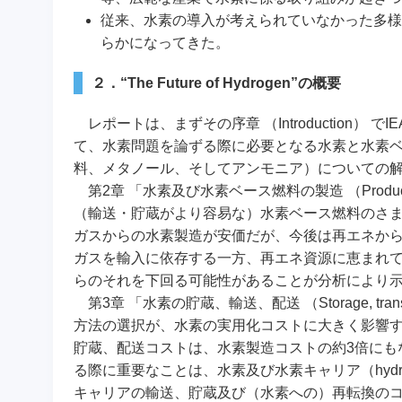
従来、水素の導入が考えられていなかった多様
らかになってきた。
２．“The Future of Hydrogen”の概要
レポートは、まずその序章 （Introduction
て、水素問題を論ずる際に必要となる水素と水素ベース燃
料、メタノール、そしてアンモニア）についての
第2章 「水素及び水素ベース燃料の製造 （Producing hy
（輸送・貯蔵がより容易な）水素ベース燃料のさ
ガスからの水素製造が安価だが、今後は再エネか
ガスを輸入に依存する一方、再エネ資源に恵まれ
らのそれを下回る可能性があることが分析により
第3章 「水素の貯蔵、輸送、配送 （Storage, transmi
方法の選択が、水素の実用化コストに大きく影響
貯蔵、配送コストは、水素製造コストの約3倍にも
る際に重要なことは、水素及び水素キャリア（hydrogen
キャリアの輸送、貯蔵及び（水素への）再転換の