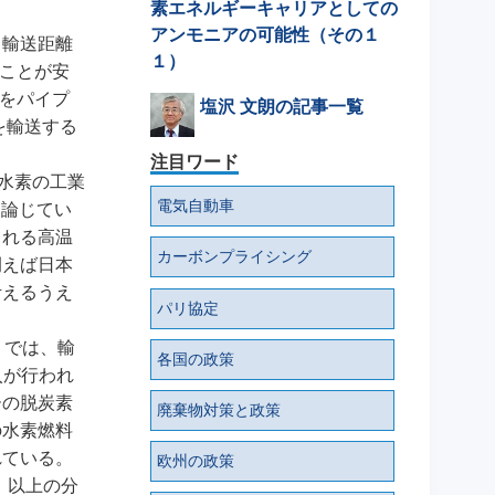
素エネルギーキャリアとしての
アンモニアの可能性（その１
、輸送距離
１）
ることが安
スをパイプ
塩沢 文朗の記事一覧
素を輸送する
注目ワード
では、水素の工業
電気自動車
て論じてい
される高温
カーボンプライシング
例えば日本
考えるうえ
パリ協定
） 」では、輸
各国の政策
入が行われ
ーの脱炭素
廃棄物対策と政策
の水素燃料
れている。
欧州の政策
では、以上の分