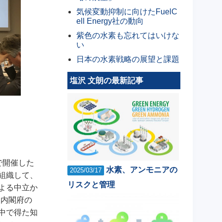
気候変動抑制に向けたFuelC
ell Energy社の動向
紫色の水素も忘れてはいけな
い
日本の水素戦略の展望と課題
塩沢 文朗の最新記事
で開催した
水素、アンモニアの
2025/03/17
組織して、
リスクと管理
よる中立か
、内閣府の
中で得た知