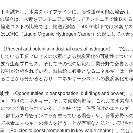
トを試算し、水素のパイプラインによる輸送が可能な場合は
以上の場合は、水素をアンモニアに変換してアンモニアで輸送す
送コストの比較では、輸送距離が1,500km以下では水素ガ
iquid Organic Hydrogen Carrier）の形にして水
nd potential industrial uses of hydrogen）」
出している工業プロセスの水素による脱炭素化の可能性につい
主要な生産プロセス、そしてその他の広範な工業分野で必要と
う役割が分析されている。熱供給に必要となるエネルギーは、
めることから分かるとおり、エネルギーシステムの脱炭素化を
ities in transportation, buildings and power
lding）向けのエネルギー、そして発電分野等、これまで水素導
性について論じられている。この中では、住宅向けのエネルギ
入（都市ガス導管インフラが整っている場合）や、発電分野へ
形で水素エネルギーの導入を行うことが有望な方法として記さ
s to boost momentum in key value chains）」