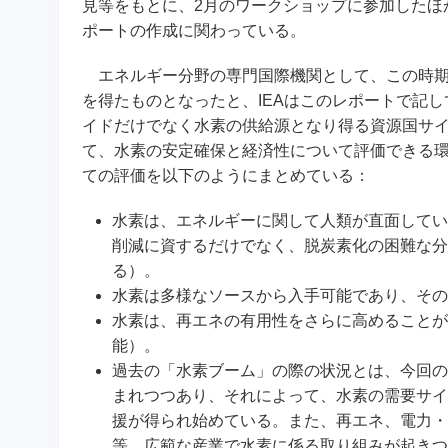
見等をもとに、2月のワークショップに参加したほ
ポートの作成に関わっている。
エネルギー分野の専門国際機関として、この時期
を得たものとなったと、IEAはこのレポートで記
イドだけでなく水素の供給源となり得る資源国サ
て、水素の安定確保と経済性について評価できる
ての評価を以下のようにまとめている：
水素は、エネルギーに関して人類が直面してい
削減に資するだけでなく、脱炭素化の困難な分
る）。
水素は多様なソースから入手可能であり、その
水素は、再エネの有用性をさらに高めることが
能）。
過去の「水素ブーム」の際の状況とは、今回の
まれつつあり、それによって、水素の需要サイ
援が得られ始めている。また、再エネ、電力・
等、広範な産業で水素に係る取り組みが起きつ