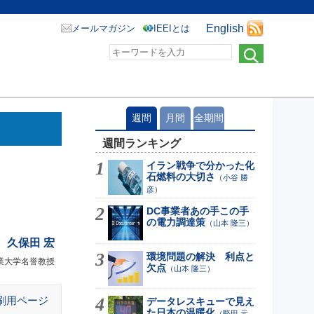
English
メールマガジン
IEEIとは
週間
月間
全期間
週間ランキング
イラン戦争で分かった化
石燃料の大切さ
（
小谷 勝
彦
）
DC事業者あの手この手
の電力調達策
（
山本 隆三
）
久保田 宏
環境問題の解決 利点と
業大学名誉教授
欠点
（
山本 隆三
）
刷用ページ
データレスキューで見え
た日本の温暖化
（
堅田 元