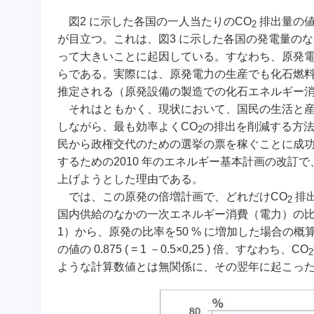
図2 に示した各国の一人当たりのCO
排出量の値
2
が目立つ。これは、図3 に示した各国の発電量のな
って大きいことに起因している。すなわち、原発電
らである。実際には、原発電力の生産でも化石燃料
推定される（原発設備の製造での化石エネルギー消
それはともかく、現状において、国民の生活と産
しながら、最も効率よくCO
の排出を削減する方
2
民から政権交代のための選挙の票を稼ぐことに成功し
するための2010 年のエネルギー基本計画の改訂で
上げようとした理由である。
では、この原発の倍増計画で、どれだけCO
排
2
国内供給のなかの一次エネルギー消費（電力）の比率が
1）から、原発の比率を50 % に増加した場合の概
の値の 0.875 ( = 1 －0.5×0,25 ) 倍、すなわち、CO
2
ような計算数値とは無関係に、その翌年に起こっ