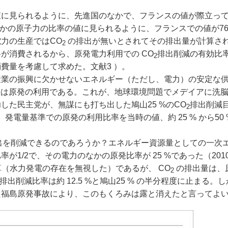
に見られるように、先進国のなかで、フランスの値が際立っ
かの原子力の比率の値に見られるように、フランスでの値が76
力の生産ではCO
の排出が無いとされてその排出量が計算さ
2
が消費されるから、原発電力利用での CO
排出削減の有効比率は
2
費量を考慮して求めた。文献3 ）。
業の振興に欠かせないエネルギー（ただし、電力）の安定な
法は原発の利用である。これが、地球環境問題でメデイアに洗
た民主党が、無謀にも打ち出した鳩山25 %のCO
排出削減
2
、発電量基準での原発の利用比率を当時の値、約 25 % から50
出を削減できるのであろうか？エネルギー資源量としての一次
1/2で、その電力のなかの原発比率が 25 %であった（201
算（水力発電の存在を無視した）であるが、 CO
の排出量は、
2
排出削減比率は約 12.5 %と鳩山25 % の半分程度に止まる。
た福島原発事故により、このもくろみは露と消えたと言ってよ