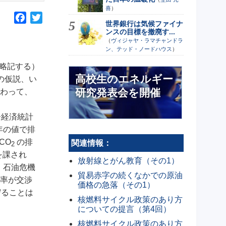
喜
）
F
T
世界銀行は気候ファイナ
a
w
ンスの目標を撤廃す...
c
i
（
ヴィジャヤ・ラマチャンドラ
ン、テッド・ノードハウス
）
e
t
b
t
略記する）
高校生のエネルギー
o
e
の仮説、い
o
r
研究発表会を開催
わって、
k
ー経済統計
年の値で排
CO
の排
関連情報：
2
を課され
放射線とがん教育（その1）
。石油危機
貿易赤字の続くなかでの原油
減率が交渉
価格の急落（その1）
守ることは
核燃料サイクル政策のあり方
についての提言（第4回）
核燃料サイクル政策のあり方