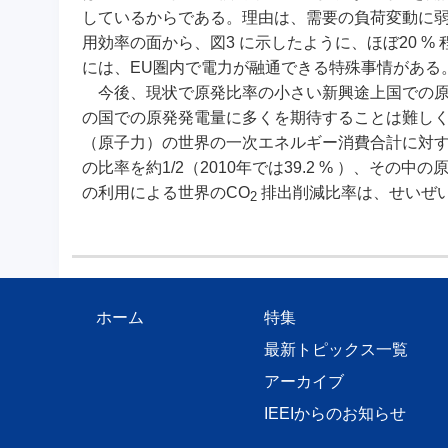
しているからである。理由は、需要の負荷変動に
用効率の面から、図3 に示したように、ほぼ20 
には、EU圏内で電力が融通できる特殊事情がある
今後、現状で原発比率の小さい新興途上国での原
の国での原発発電量に多くを期待することは難しく
（原子力）の世界の一次エネルギー消費合計に対する
の比率を約1/2（2010年では39.2 % ）、その中
の利用による世界のCO
排出削減比率は、せいぜい
2
ホーム
特集
最新トピックス一覧
アーカイブ
IEEIからのお知らせ