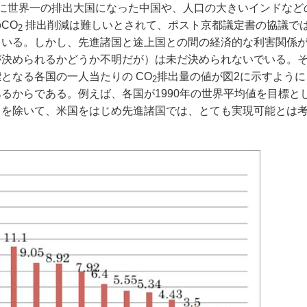
に世界一の排出大国になった中国や、人口の大きいインドなど
CO
排出削減は難しいとされて、ポスト京都議定書の協議で
2
ている。しかし、先進諸国と途上国との間の経済的な利害関係
が決められるかどうか不明だが）は未だ決められないでいる。
となる各国の一人当たりの CO
排出量の値が図2に示すように
2
るからである。例えば、各国が1990年の世界平均値を目標と
スを除いて、米国をはじめ先進諸国では、とても実現可能とは