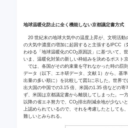
地球温暖化防止に全く機能しない京都議定書方式
20 世紀末の地球大気中の温度上昇が、文明活動
の大気中濃度の増加に起因すると主張するIPCC
わゆる「地球温暖化のCO
原因説」に基づいて、世
2
いま、温暖化対策の新しい枠組みを決めるポスト
では、各国がその約束量を守れなかった時の罰則
データ（以下、エネ研データ、文献 1）から、基準年の
出量の多い順に）を比較して図1に示した。世界では20
出大国の中国での3.15 倍、米国の1.35 倍な
ず、米国は京都議定書から離脱してしまった。一方、6
以降の省エネ努力で、CO
排出削減余地が少ないと
2
上認められているので、それを考慮したとしても
難しいとみられる。