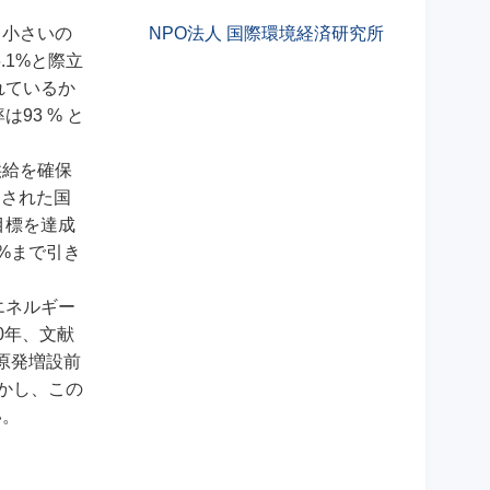
NPO法人 国際環境経済研究所
て小さいの
.1%と際立
れているか
93 % と
供給を確保
脳された国
目標を達成
 %まで引き
エネルギー
0年、文献
原発増設前
しかし、この
い。