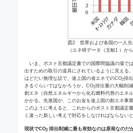
図2 世界および各国の一人当
（エネ研データ（文献1 ）から
いま、ポスト京都議定書での国際間協議の場では
出すための取引の道具にされているように見える。
はどだい無理な話で、途上国の省エネでのCO
排
2
きるぐらいではなかろうか。CO
排出量の大幅削
2
創エネ（自然エネルギーから化石燃料代替のエネ
かかる。先進国が、このお金を途上国の創エネ事
このように考えると、これからのポスト京都議定書
く違った新しい考えで対応をしなければならない
現状でCO
排出削減に最も有効なのは原発なのだ
2