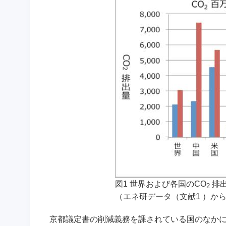
図1 世界および各国のCO
排出
2
（エネ研データ（文献1 ）から
京都議定書の削減義務を課されている国のなかに