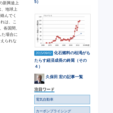
5）
の新興途上
は、地球上
が絡んでく
それは、こ
、各国間、
した場合に
考えられな
化石燃料の枯渇がも
2015/09/02
たらす経済成長の終焉（その
４）
久保田 宏の記事一覧
注目ワード
電気自動車
カーボンプライシング