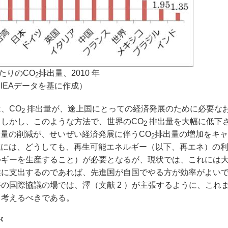
たりのCO
排出量、2010 年
2
IEAデータを基に作成）
、CO
排出量が、途上国にとっての経済発展のために必要な
2
しかし、このような方法で、世界のCO
排出量を大幅に低下
2
出量の削減が、せいぜい経済発展に伴うCO
排出量の増加をキャ
2
減には、どうしても、再生可能エネルギー（以下、再エネ）の
ルギーを生産すること）が必要となるが、現状では、これには
業に支出するのであれば、先進国が自国でやる方が効率がよい
の国際協議の場では、澤（文献 2 ）が主張するように、これ
と考えるべきである。
が