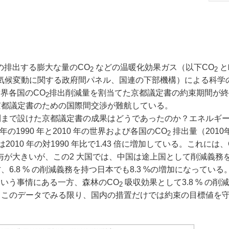
の排出する膨大な量のCO
などの温暖化効果ガス（以下CO
と
2
2
（気候変動に関する政府間パネル、国連の下部機構）による科学
界各国のCO
排出削減量を割当てた京都議定書の約束期間が終
2
京都議定書のための国際間交渉が難航している。
まで設けた京都議定書の成果はどうであったのか？エネルギ
1990 年と2010 年の世界および各国のCO
排出量（2010
2
10 年の対1990 年比で1.43 倍に増加している。これには、
どの寄与が大きいが、この2 大国では、中国は途上国として削減義務
.8 % の削減義務を持つ日本でも8.3 %の増加になっている
いう事情にある一方、森林のCO
吸収効果として3.8 % の削
2
、このデータでみる限り、国内の措置だけでは約束の目標値を