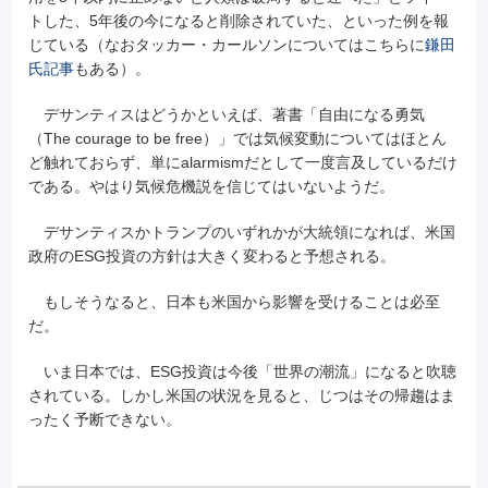
トした、5年後の今になると削除されていた、といった例を報
じている（なおタッカー・カールソンについてはこちらに
鎌田
氏記事
もある）。
デサンティスはどうかといえば、著書「自由になる勇気
（The courage to be free）」では気候変動についてはほとん
ど触れておらず、単にalarmismだとして一度言及しているだけ
である。やはり気候危機説を信じてはいないようだ。
デサンティスかトランプのいずれかが大統領になれば、米国
政府のESG投資の方針は大きく変わると予想される。
もしそうなると、日本も米国から影響を受けることは必至
だ。
いま日本では、ESG投資は今後「世界の潮流」になると吹聴
されている。しかし米国の状況を見ると、じつはその帰趨はま
ったく予断できない。