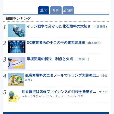
週間
月間
全期間
週間ランキング
イラン戦争で分かった化石燃料の大切さ
（
小谷 勝彦
）
DC事業者あの手この手の電力調達策
（
山本 隆三
）
環境問題の解決 利点と欠点
（
山本 隆三
）
低炭素燃料のエタノールでトランプ大統領は...
（
小島
正美
）
世界銀行は気候ファイナンスの目標を撤廃す...
（
ヴィジ
ャヤ・ラマチャンドラン、テッド・ノードハウス
）