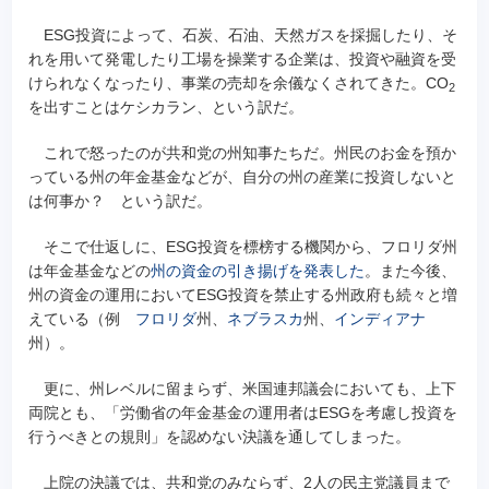
ESG投資によって、石炭、石油、天然ガスを採掘したり、そ
れを用いて発電したり工場を操業する企業は、投資や融資を受
けられなくなったり、事業の売却を余儀なくされてきた。CO
2
を出すことはケシカラン、という訳だ。
これで怒ったのが共和党の州知事たちだ。州民のお金を預か
っている州の年金基金などが、自分の州の産業に投資しないと
は何事か？ という訳だ。
そこで仕返しに、ESG投資を標榜する機関から、フロリダ州
は年金基金などの
州の資金の引き揚げを発表した
。また今後、
州の資金の運用においてESG投資を禁止する州政府も続々と増
えている（例
フロリダ
州、
ネブラスカ
州、
インディアナ
州）。
更に、州レベルに留まらず、米国連邦議会においても、上下
両院とも、「労働省の年金基金の運用者はESGを考慮し投資を
行うべきとの規則」を認めない決議を通してしまった。
上院の決議では、共和党のみならず、2人の民主党議員まで