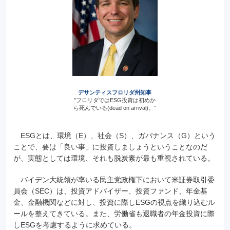
デサンティスフロリダ州知事
”フロリダではESG投資は初めか
ら死んでいる(dead on arrival)。”
ESGとは、環境（E）、社会（S）、ガバナンス（G）という
ことで、要は「良い事」に投資しましょうということなのだ
が、実態としては環境、それも脱炭素が最も重視されている。
バイデン大統領が率いる民主党政権下において米証券取引委
員会（SEC）は、投資アドバイザー、投資ファンド、年金基
金、金融機関などに対し、投資に際しESGの視点を織り込むル
ールを整えてきている。また、労働省も退職者の年金投資に際
しESGを考慮するように求めている。