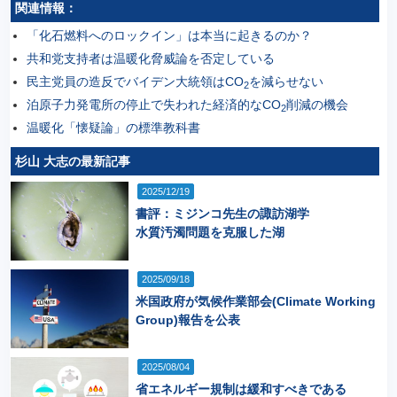
関連情報：
「化石燃料へのロックイン」は本当に起きるのか？
共和党支持者は温暖化脅威論を否定している
民主党員の造反でバイデン大統領はCO
を減らせない
2
泊原子力発電所の停止で失われた経済的なCO
削減の機会
2
温暖化「懐疑論」の標準教科書
杉山 大志の最新記事
2025/12/19
書評：ミジンコ先生の諏訪湖学
水質汚濁問題を克服した湖
2025/09/18
米国政府が気候作業部会(Climate Working
Group)報告を公表
2025/08/04
省エネルギー規制は緩和すべきである