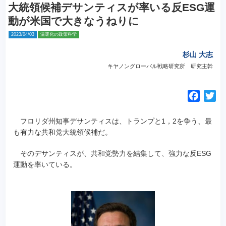
大統領候補デサンティスが率いる反ESG運
動が米国で大きなうねりに
2023/04/03
温暖化の政策科学
杉山 大志
キヤノングローバル戦略研究所 研究主幹
F
T
a
w
c
i
フロリダ州知事デサンティスは、トランプと1，2を争う、最
e
t
も有力な共和党大統領候補だ。
b
t
そのデサンティスが、共和党勢力を結集して、強力な反ESG
o
e
運動を率いている。
o
r
k