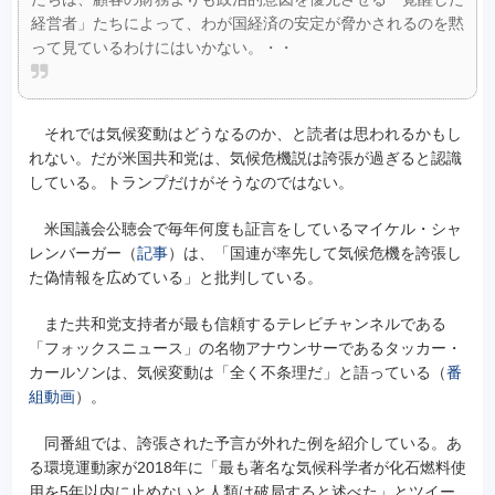
経営者」たちによって、わが国経済の安定が脅かされるのを黙
って見ているわけにはいかない。・・
それでは気候変動はどうなるのか、と読者は思われるかもし
れない。だが米国共和党は、気候危機説は誇張が過ぎると認識
している。トランプだけがそうなのではない。
米国議会公聴会で毎年何度も証言をしているマイケル・シャ
レンバーガー（
記事
）は、「国連が率先して気候危機を誇張し
た偽情報を広めている」と批判している。
また共和党支持者が最も信頼するテレビチャンネルである
「フォックスニュース」の名物アナウンサーであるタッカー・
カールソンは、気候変動は「全く不条理だ」と語っている（
番
組動画
）。
同番組では、誇張された予言が外れた例を紹介している。あ
る環境運動家が2018年に「最も著名な気候科学者が化石燃料使
用を5年以内に止めないと人類は破局すると述べた」とツイー