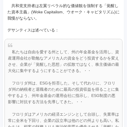
共和党支持者は左翼リベラル的な価値観を強制する「覚醒し
た資本主義」(Woke Capitalism、ウオーク・キャピタリズム)に
我慢がならない。
デサンティスは述べている：
私たちは自由を愛する州として、州の年金基金を活用し、資
産運用会社が勤勉なアメリカ人の資金をどう投資するかを変え
させ、企業が「覚醒した思想」の拡散ではなく、株主価値の最
大化に集中するようにすることができる。・・
フロリダ州は、ESGを拒否した。そして代わりに、フロリ
ダ州の納税者と退職者のために最高の投資収益を得ることに集
中するよう、州年金基金の運用会社に指示し、ESG制度の悪
影響に対抗する方法を先導してきた。・・
フロリダはアメリカの経済エンジンとして台頭し、失業率は
常に全米を下回り、企業の設立率は他のどの州よりも高い。私
たちは、顧客の財務よりも政治的意図を優先させる「覚醒した