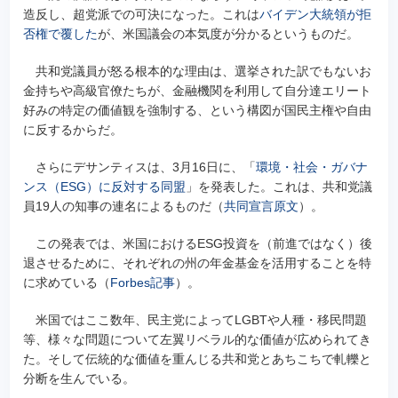
造反し、超党派での可決になった。これは
バイデン大統領が拒
否権で覆した
が、米国議会の本気度が分かるというものだ。
共和党議員が怒る根本的な理由は、選挙された訳でもないお
金持ちや高級官僚たちが、金融機関を利用して自分達エリート
好みの特定の価値観を強制する、という構図が国民主権や自由
に反するからだ。
さらにデサンティスは、3月16日に、「
環境・社会・ガバナ
ンス（ESG）に反対する同盟
」を発表した。これは、共和党議
員19人の知事の連名によるものだ（
共同宣言原文
）。
この発表では、米国におけるESG投資を（前進ではなく）後
退させるために、それぞれの州の年金基金を活用することを特
に求めている（
Forbes記事
）。
米国ではここ数年、民主党によってLGBTや人種・移民問題
等、様々な問題について左翼リベラル的な価値が広められてき
た。そして伝統的な価値を重んじる共和党とあちこちで軋轢と
分断を生んでいる。