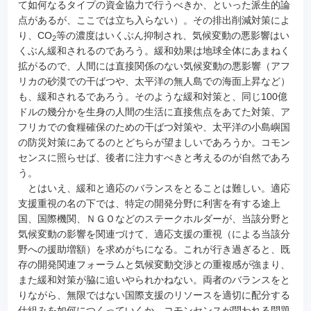
て如何なるタイプの資金協力で行うべきか、といった派生的論
点があるが、ここでは立ち入らない）。その排出削減対策によ
り、CO
等の濃度はいくぶん抑制され、気候変動の悪影響はい
2
くぶん緩和されるのであろう。緩和効果は地球全体にあまねく
拡がるので、人間には直接関係のない気候変動の悪影響（アフ
リカの砂漠での干ばつや、太平洋の無人島での海面上昇など）
も、緩和されるであろう。そのような緩和対策と、同じ100億
ドルの幾分かを生身の人間の生活に直接焦点をあてた対策、ア
フリカでの食糧確保のための干ばつ対策や、太平洋の小島嶼国
の防災対策にあてるのとどちらが望ましいであろうか。コモン
センスに照らせば、後者に注力すべきと考えるのが自然であろ
う。
とはいえ、緩和と適応のバランスをとることは難しい。適応
支援重視の名の下では、特定の開発分野に利害を有する途上
国、国際機関、ＮＧＯなどのステークホルダーが、当該分野と
気候変動の影響を関連づけて、適応支援の重視（による当該分
野への援助増額）を求めがちになる。これが行き過ぎると、既
存の開発関連フォーラムと気候変動交渉との重複感が強まり、
また緩和対策が脇に追いやられかねない。両者のバランスをと
りながら、無限ではない国際支援のリソースを適切に配分する
仕組みを如何につくっていくか、コモンセンスが問われる問題