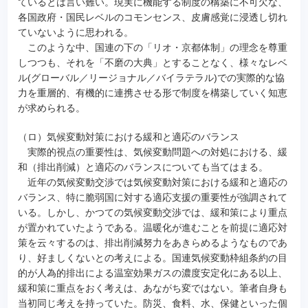
ているとは言い難い。現実に機能する制度の構築に不可欠な、
各国政府・国民レベルのコモンセンス、皮膚感覚に浸透し切れ
ていないように思われる。
このような中、国連の下の「リオ・京都体制」の理念を尊重
しつつも、それを「不磨の大典」とすることなく、様々なレベ
ル(グローバル／リージョナル／バイラテラル)での実際的な協
力を重層的、有機的に連携させる形で制度を構築していく知恵
が求められる。
（ロ）気候変動対策における緩和と適応のバランス
実際的視点の重要性は、気候変動問題への対処における、緩
和（排出削減）と適応のバランスについても当てはまる。
近年の気候変動交渉では気候変動対策における緩和と適応の
バランス、特に脆弱国に対する適応支援の重要性が強調されて
いる。しかし、かつての気候変動交渉では、緩和策により重点
が置かれていたようである。温暖化が進むことを前提に適応対
策を云々するのは、排出削減努力をあきらめるようなものであ
り、好ましくないとの考えによる。国連気候変動枠組条約の目
的が人為的排出による温室効果ガスの濃度安定化にある以上、
緩和策に重点をおく考えは、あながち変ではない。筆者自身も
当初同じ考えを持っていた。防災、食料、水、保健といった個