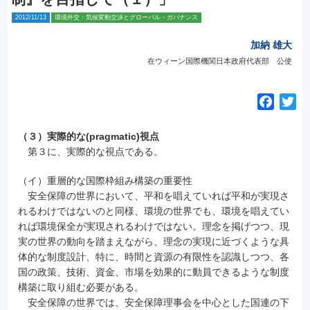
2012/11/13
環境外交：気候変動交渉とグローバル・ガバナンス
加納 雄大
在ウィーン国際機関日本政府代表部 公使
F
T
a
w
c
i
（３）実際的な(pragmatic)視点
e
t
第３に、実際的な視点である。
b
t
（イ）重層的な国際枠組み構築の重要性
o
e
安全保障の世界において、平和を唱えていれば平和が実現さ
o
r
れるわけではないのと同様、環境の世界でも、環境を唱えてい
k
れば環境保全が実現されるわけではない。理念を掲げつつ、現
実の世界の動向を踏まえながら、理念の実現に近づくような具
体的な制度設計、特に、時間と資源の有限性を認識しつつ、各
国の政策、技術、資金、市場を効果的に動員できるような制度
構築に取り組む必要がある。
安全保障の世界では、安全保障理事会を中心とした国連の下