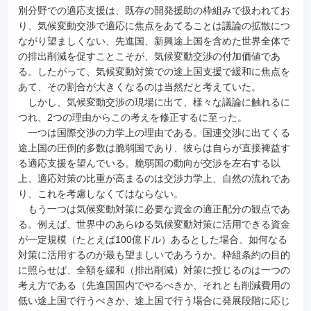
別分野での適応支援は、既存の開発援助の枠組みで扱われてお
り、気候変動交渉で適応に焦点をあてることは議論の拡散につ
ながり望ましくない、先進国、新興途上国を含めた世界全体で
の排出削減を促すことこそが、気候変動交渉の付加価値であ
る。したがって、気候変動対策での途上国支援で緩和に焦点を
あて、その割合が大きくなるのは当然だと考えていた。
しかし、気候変動交渉の現場に出て、様々な議論に触れるに
つれ、2つの理由からこの考えを修正するに至った。
一つは国際交渉の力学上の理由である。国連交渉に出てくる
途上国の圧倒的多数は脆弱国であり、彼らは自らが直接裨益す
る適応支援を望んでいる。脆弱国の動向が交渉を左右する以
上、適応対策の比重が高まるのは交渉力学上、自然の流れであ
り、これを考慮しなくてはならない。
もう一つは気候変動対策に必要な資金の適正配分の観点であ
る。例えば、世界中のあらゆる気候変動対策に活用できる資金
が一定規模（たとえば100億ドル）あるとした場合、如何なる
対策に活用するのが最も望ましいであろうか。枠組条約の目的
に照らせば、全額を緩和（排出削減）対策に投じるのは一つの
考え方である（先進国国内でやるべきか、それとも削減費用の
低い途上国で行うべきか、途上国で行う場合に発展段階に応じ