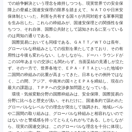
での紛争解決という理念を維持しつつも、現実世界での安全保
障上の脅威と国連安保理の限界を踏まえて、ＮＡＴＯや日米安
保体制といった、利害を共有する国々が共同対処する軍事同盟
を生み出した。これらの枠組みが、国連安保理との関係性を保
ちつつ、それ自体、国際公共財として認知されるに至っている
のは周知の通りである。
国際貿易においても同様である。ＧＡＴＴ／ＷＴＯは長年、
グローバルな枠組みとしての役割を果たしてきており、その有
用性は今後も変わらない。しかしながら、ドーハ・ラウンドが
この10年あまりの交渉にも関わらず、当面妥結の見通しが立た
ず、その一方で、世界各地で、ＥＰＡ・ＦＴＡといった地域や
二国間の枠組みの比重が高まってきた。日本もその例外ではな
く、この間、アジア、中南米の国々とＥＰＡを締結し、現在の
最大の課題は、ＴＰＰへの交渉参加問題となっている。
環境・気候変動分野の国際枠組みは、安全保障、国際貿易の
分野に比べると歴史が浅い。それだけに、国連条約で謳われた
グローバルなレベルでの理念が突出して強調され、地域レベル
や二国間の取り組みは、グローバルな枠組みと相容れないので
はないかと警戒感を持ってとらえられがちである。しかしなが
ら、現実の国連交渉は、このグローバルな理念を十分に体現し