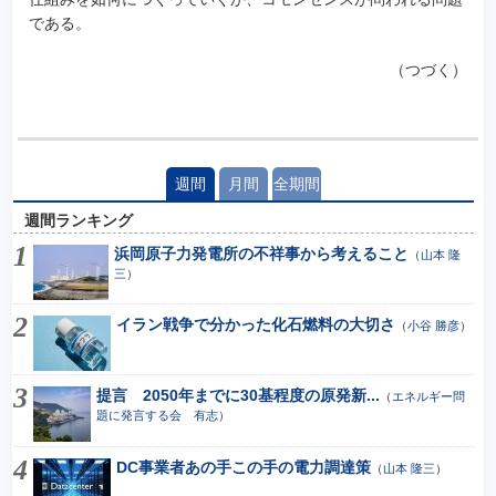
である。
（つづく）
週間
月間
全期間
週間ランキング
浜岡原子力発電所の不祥事から考えること
（
山本 隆
三
）
イラン戦争で分かった化石燃料の大切さ
（
小谷 勝彦
）
提言 2050年までに30基程度の原発新...
（
エネルギー問
題に発言する会 有志
）
DC事業者あの手この手の電力調達策
（
山本 隆三
）