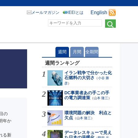
English
メールマガジン
IEEIとは
週間
月間
全期間
週間ランキング
イラン戦争で分かった化
石燃料の大切さ
（
小谷 勝
彦
）
DC事業者あの手この手
の電力調達策
（
山本 隆三
）
環境問題の解決 利点と
目の
欠点
（
山本 隆三
）
明年か
データレスキューで見え
れる新
た日本の温暖化
（
堅田 元