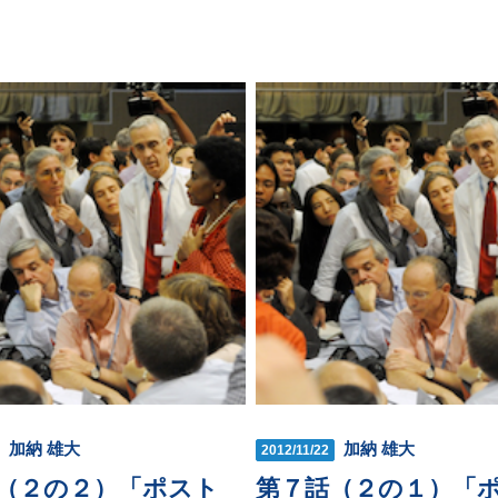
加納 雄大
加納 雄大
2012/11/22
（２の２）「ポスト
第７話（２の１）「