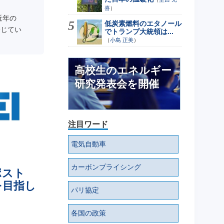
喜
）
近年の
低炭素燃料のエタノール
論じてい
でトランプ大統領は...
（
小島 正美
）
高校生のエネルギー
研究発表会を開催
注目ワード
電気自動車
カーボンプライシング
ポスト
を目指し
パリ協定
各国の政策