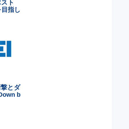
ポスト
を目指し
衝撃とダ
wn b