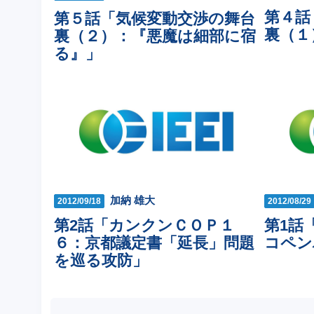
第４話
第５話「気候変動交渉の舞台
裏（１
裏（２）：『悪魔は細部に宿
る』」
加納 雄大
2012/09/18
2012/08/29
第2話「カンクンＣＯＰ１
第1話
６：京都議定書「延長」問題
コペン
を巡る攻防」