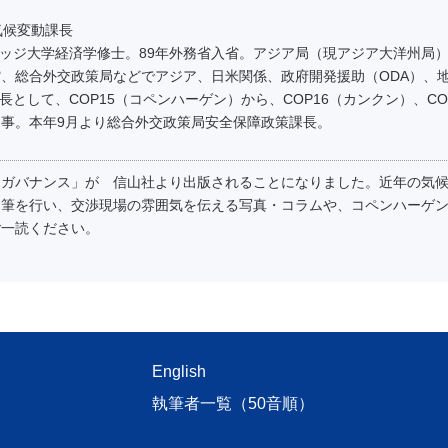
気候変動課長
リッジ大学経済学修士。89年外務省入省。アジア局（現アジア大洋州局
、総合外交政策局などでアジア、日米関係、政府開発援助（ODA）、
長として、COP15（コペンハーゲン）から、COP16（カンクン）、CO
事。本年9月より総合外交政策局安全保障政策課長。
・ガバナンス」が 信山社より出版されることになりました。近年の気
加筆を行い、交渉現場の雰囲気を伝える写真・コラムや、コペンハーゲ
ご一読ください。
English
執筆者一覧（50音順）