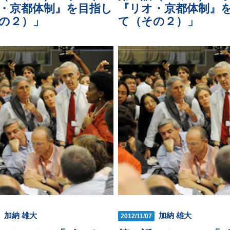
・京都体制』を目指し
『リオ・京都体制』
の２）」
て（その２）」
加納 雄大
加納 雄大
2012/11/07