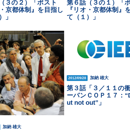
（３の２）「ポスト
第６話（３の１）「
・京都体制』を目指し
『リオ・京都体制』
）」
て（１）」
加納 雄大
2012/09/28
第３話「３／１１の
ーバンＣＯＰ１７：“Do
ut not out”」
加納 雄大