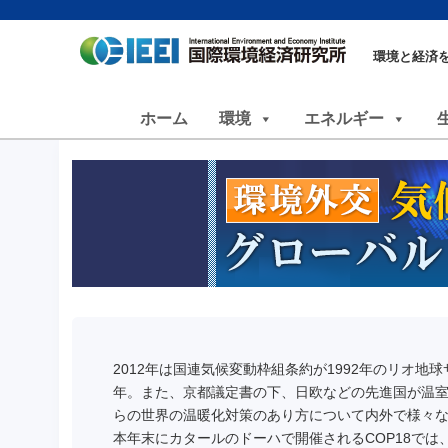
環境と経済
ホーム
環境
エネルギー
2012年は国連気候変動枠組条約が1992年のリオ
年。また、京都議定書の下、日欧などの先進国が温室
らの世界の温暖化対策のあり方について内外で様々
本年末にカタールのドーハで開催されるCOP18では