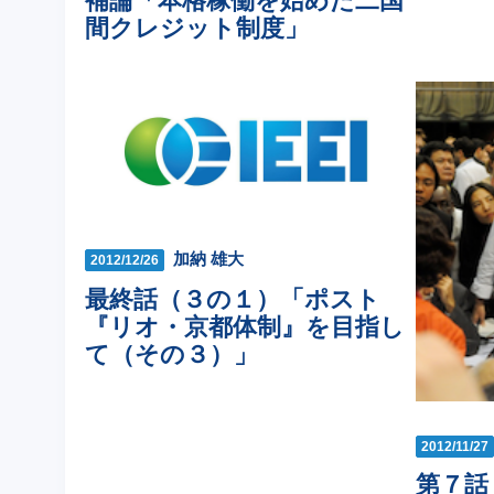
補論「本格稼働を始めた二国
間クレジット制度」
加納 雄大
2012/12/26
最終話（３の１）「ポスト
『リオ・京都体制』を目指し
て（その３）」
2012/11/27
第７話