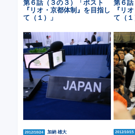
第６話（３の３）「ポスト
第６話
『リオ・京都体制』を目指し
『リオ
て（１）」
て（１
加納 雄大
2012/10/15
2012/10/24