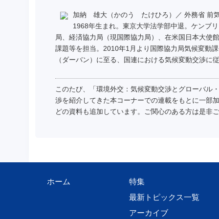
加納 雄大（かのう たけひろ）／ 外務省 前
1968年生まれ。東京大学法学部中退。ケンブ
局、経済協力局（現国際協力局）、在米国日本大使館
課題等を担当。2010年1月より国際協力局気候変動課
（ダーバン）に至る、国連における気候変動交渉に従
このたび、「環境外交：気候変動交渉とグローバル
渉を紹介してきた本コーナーでの連載をもとに一部
どの資料も追加しています。ご関心のある方は是非
ホーム
特集
最新トピックス一覧
アーカイブ