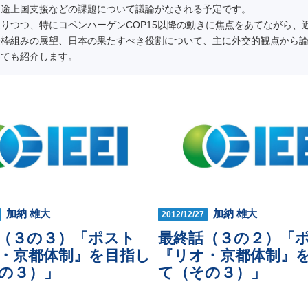
、途上国支援などの課題について議論がなされる予定です。
りつつ、特にコペンハーゲンCOP15以降の動きに焦点をあてながら、
際枠組みの展望、日本の果たすべき役割について、主に外交的観点から
いても紹介します。
加納 雄大
加納 雄大
2012/12/27
（３の３）「ポスト
最終話（３の２）「
・京都体制』を目指し
『リオ・京都体制』
の３）」
て（その３）」