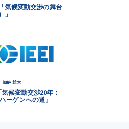
「気候変動交渉の舞台
）」
加納 雄大
「気候変動交渉20年：
ハーゲンへの道」