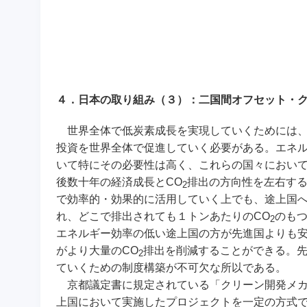
４．日本の取り組み（３）：二国間オフセット・
世界全体で低炭素成長を実現していくためには、
投資を世界全体で促進していく必要がある。エネ
いて特にその必要性は高く、これらの国々におい
後数十年の経済成長とCO
排出の方向性を左右す
2
で効率的・効果的に活用していく上でも、途上国
れ、どこで排出されても１トンあたりのCO
のも
2
エネルギー効率の低い途上国の方が先進国よりも
がより大量のCO
排出を削減することができる。
2
ていくための制度構築が不可欠な所以である。
京都議定書に規定されている「クリーン開発メカ
上国において実施したプロジェクトを一定の方式で