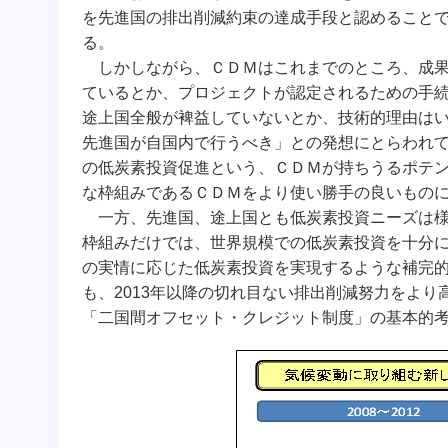
を先進国の排出削減約束の達成手段と認めること
る。
しかしながら、ＣＤＭはこれまでのところ、成果
ているとか、プロジェクトが認定されるための手
途上国全般が裨益していないとか、技術的理由はい
先進国が自国内で行うべき」との発想にとらわれ
の低炭素投資促進という、ＣＤＭが持ちうるポテ
な枠組みであるＣＤＭをより使い勝手の良いもの
一方、先進国、途上国とも低炭素投資ニーズは様
枠組みだけでは、世界規模での低炭素投資を十分
の実情に応じた低炭素投資を実現するような補完
も、2013年以降の切れ目ない排出削減努力をより
「二国間オフセット・クレジット制度」の基本的