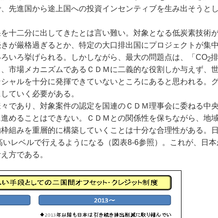
で、先進国から途上国への投資インセンティブを生み出そうと
を十二分に出してきたとは言い難い。対象となる低炭素技術
続きが厳格過ぎるとか、特定の大口排出国にプロジェクトが集
ろいろ挙げられる。しかしながら、最大の問題点は、「CO
2
て、市場メカニズムであるＣＤＭに二義的な役割しか与えず、
ンシャルを十分に発揮できていないところにあると思われる。
にしていく必要がある。
々であり、対象案件の認定を国連のＣＤＭ理事会に委ねる中
に進めることはできない。ＣＤＭとの関係性を保ちながら、地
的枠組みを重層的に構築していくことは十分な合理性がある。
高いレベルで行えるようになる（図表8-6参照）。これが、日
考え方である。