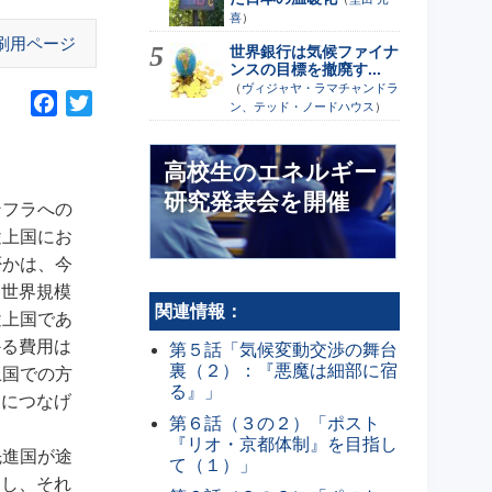
喜
）
刷用ページ
世界銀行は気候ファイナ
ンスの目標を撤廃す...
（
ヴィジャヤ・ラマチャンドラ
F
T
ン、テッド・ノードハウス
）
a
w
c
i
高校生のエネルギー
e
t
研究発表会を開催
b
t
ンフラへの
o
e
途上国にお
o
r
否かは、今
k
を世界規模
関連情報：
途上国であ
かる費用は
第５話「気候変動交渉の舞台
裏（２）：『悪魔は細部に宿
上国での方
る』」
資につなげ
第６話（３の２）「ポスト
『リオ・京都体制』を目指し
先進国が途
て（１）」
定し、それ