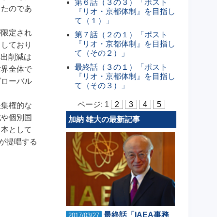
第６話（３の３）「ポスト
したのであ
『リオ・京都体制』を目指し
て（１）」
が限定され
第７話（２の１）「ポスト
『リオ・京都体制』を目指し
中しており
て（その２）」
排出削減は
最終話（３の１）「ポスト
世界全体で
『リオ・京都体制』を目指し
グローバル
て（その３）」
ページ:
1
2
3
4
5
央集権的な
域や個別国
加納 雄大の最新記事
日本として
本が提唱する
最終話「IAEA事務
2017/03/27