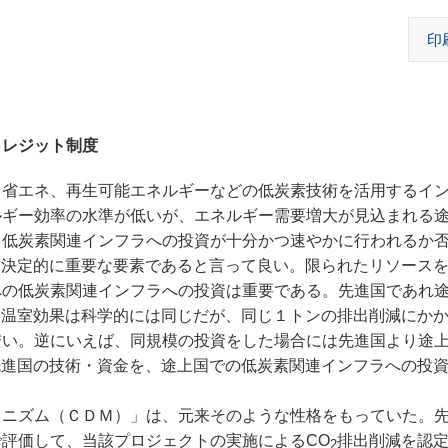
印
クレジット制度
省エネ、再生可能エネルギーなどの低炭素技術を活用するイ
ルギー効率の水準が低いが、エネルギー需要増大が見込まれる
て低炭素関連インフラへの投資が十分かつ速やかに行われるか
る決定的に重要な要素であると言って良い。
限られたリソース
への低炭素関連インフラへの投資は重要である。先進国であれ
つ温室効果は科学的には同じだが、同じ１トンの排出削減にか
安い。逆にいえば、同規模の投資をした場合には先進国より途
先進国の技術・資金を、途上国での低炭素関連インフラへの投
ニズム（ＣＤＭ）」は、元来そのような性格をもっていた。
評価して、当該プロジェクトの実施によるCO
排出削減を認
2