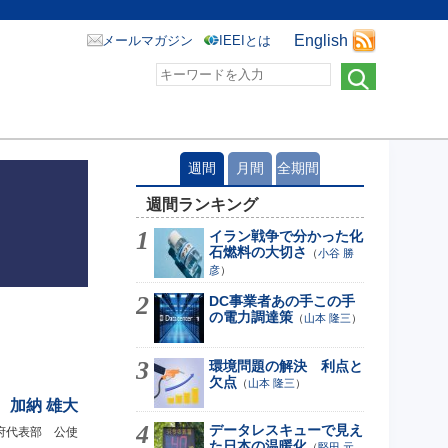
English
メールマガジン
IEEIとは
週間
月間
全期間
週間ランキング
イラン戦争で分かった化
石燃料の大切さ
（
小谷 勝
彦
）
DC事業者あの手この手
の電力調達策
（
山本 隆三
）
環境問題の解決 利点と
欠点
（
山本 隆三
）
加納 雄大
データレスキューで見え
府代表部 公使
た日本の温暖化
（
堅田 元