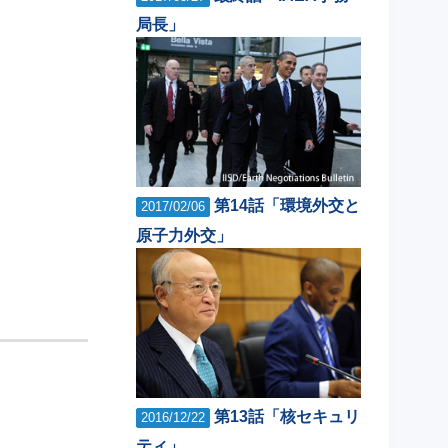
局長」
第14話「環境外交と
2017/02/06
原子力外交」
第13話「核セキュリ
2016/12/22
ティ」