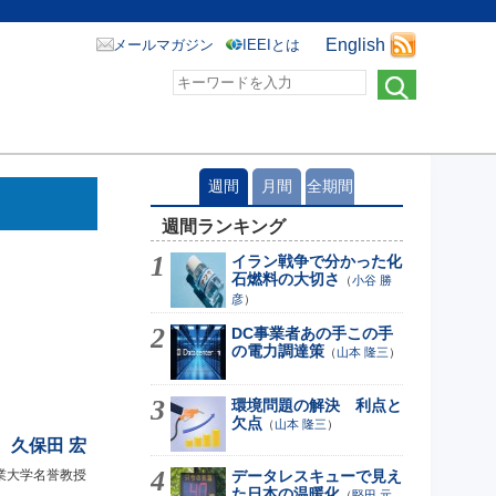
English
メールマガジン
IEEIとは
週間
月間
全期間
週間ランキング
イラン戦争で分かった化
石燃料の大切さ
（
小谷 勝
彦
）
DC事業者あの手この手
の電力調達策
（
山本 隆三
）
環境問題の解決 利点と
欠点
（
山本 隆三
）
久保田 宏
業大学名誉教授
データレスキューで見え
た日本の温暖化
（
堅田 元