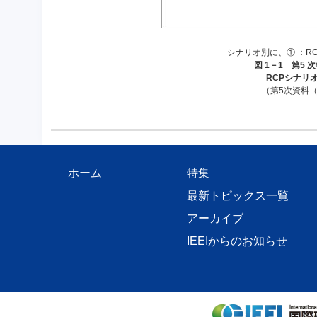
シナリオ別に、① ：RCP 2
図 1－1 第5
RCPシナリ
（第5次資料（
ホーム
特集
最新トピックス一覧
アーカイブ
IEEIからのお知らせ