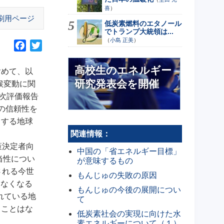
喜
）
刷用ページ
低炭素燃料のエタノール
でトランプ大統領は...
（
小島 正美
）
F
T
a
w
高校生のエネルギー
c
i
含めて、以
e
t
研究発表会を開催
候変動に関
b
t
5次評価報告
o
e
の信頼性を
o
r
とする地球
k
関連情報：
策決定者向
中国の「省エネルギー目標」
当性につい
が意味するもの
される今世
もんじゅの失敗の原因
えなくなる
もんじゅの今後の展開につい
れている地
て
ることはな
低炭素社会の実現に向けた水
素エネルギーについて（１）