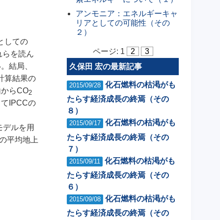
アンモニア：エネルギーキャ
リアとしての可能性（その
２）
としての
ページ:
1
2
3
れらを読ん
い。結局、
久保田 宏の最新記事
計算結果の
化石燃料の枯渇がも
2015/09/28
からCO
2
たらす経済成長の終焉（その
IPCCの
８）
化石燃料の枯渇がも
2015/09/17
モデルを用
たらす経済成長の終焉（その
の平均地上
７）
化石燃料の枯渇がも
2015/09/11
たらす経済成長の終焉（その
６）
化石燃料の枯渇がも
2015/09/08
たらす経済成長の終焉（その