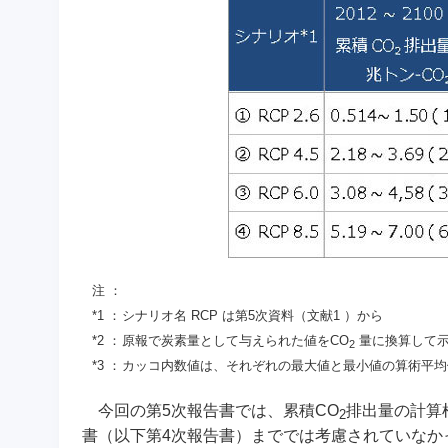
注 ：
*1 ：
シナリオ名 RCP は第5次資料（文献1 ）から
*2 ：
原報で炭素量として与えられた値をCO
量に換算して
2
*3 ：
カッコ内数値は、それぞれの最大値と最小値の算術平均
今回の第5次報告書では、累積CO
排出量の計算
2
書（以下第4次報告書）まででは考慮されていなか