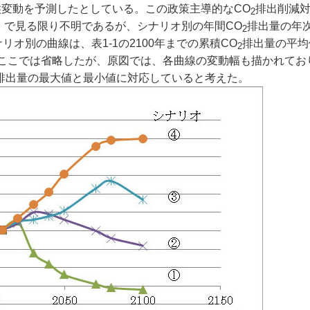
変動を予測したとしている。この政策主導的なCO
排出削減
2
 ）で見る限り不明であるが、シナリオ別の年間CO
排出量の年
2
ナリオ別の曲線は、表1-1の2100年までの累積CO
排出量の平均
2
ここでは省略したが、原図では、各曲線の変動幅も描かれてお
排出量の最大値と最小値に対応していると考えた。