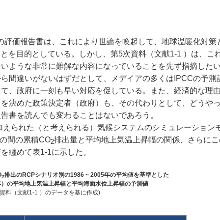
の評価報告書は、これにより世論を喚起して、地球温暖化対策
を目的としている。しかし、第5次資料（文献1-1 ）は、こ
ないような非常に難解な内容になっていることを先ず指摘した
ら間違いがないはずだとして、メデイアの多くはIPCCの予測
て、政府に一刻も早い対応を促している。また、経済的な理由
を決めた政策決定者（政府）も、その代わりとして、どうやって
報告書を読んでも変わることはないであろう。
を加えられた（と考えられる）気候システムのシミュレーション
年の間の累積CO
排出量と平均地上気温上昇幅の関係、さらにこ
2
を纏めて表1-1に示した。
O
排出のRCPシナリオ別の1986 ~ 2005年の平均値を基準とした
2
100 年）の平均地上気温上昇幅と平均海面水位上昇幅の予測値
資料（文献1-1 ）のデータを基に作成)