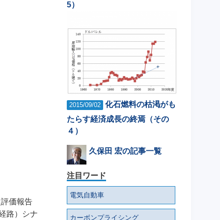
5）
化石燃料の枯渇がも
2015/09/02
たらす経済成長の終焉（その
４）
久保田 宏の記事一覧
注目ワード
電気自動車
次評価報告
経路）シナ
カーボンプライシング