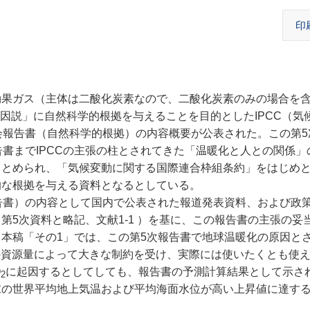
印
果ガス（主体は二酸化炭素なので、二酸化炭素のみの場合を
因説」に自然科学的根拠を与えることを目的としたIPCC（気
会報告書（自然科学的根拠）の内容概要が公表された。
この第
告書までIPCCの主張の柱とされてきた「温暖化と人との関係」
まとめられ、「気候変動に関する国際連合枠組条約」をはじめ
的な根拠を与える資料となるとしている。
告書）の内容として国内で公表された報道発表資料、および政
5次資料と略記、文献1-1 ）を基に、この報告書の主張の妥
本稿「その1」では、この第5次報告書で地球温暖化の原因と
の資源量によって大きな制約を受け、実際には使いたくとも使
O
に起因するとしてしても、報告書の予測計算結果として示さ
2
末の世界平均地上気温および平均海面水位が高い上昇値に達す