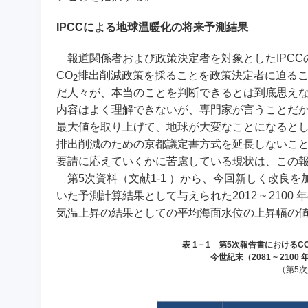
IPCCによる地球温暖化の将来予測結果
報道関係者および政策決定者を対象としたIPCC
CO
排出削減政策を採ることを政策決定者に迫ること
2
だ人々が、本当のことを判断できるとは到底思え
内容はよく理解できないが、専門家が言うことだか
最大値を取り上げて、地球が大変なことになるとし
排出削減のための京都議定書方式を延長しないこと
要請に応えていくかに苦慮している現状は、この
第5次資料（文献1-1 ）から、今回新しく改良
いた予測計算結果として与えられた2012 ~ 2100 
気温上昇の結果としての平均海面水位の上昇幅の値
表 1－1 第5次報告書におけるC
今世紀末（2081 ~ 2
（第5次