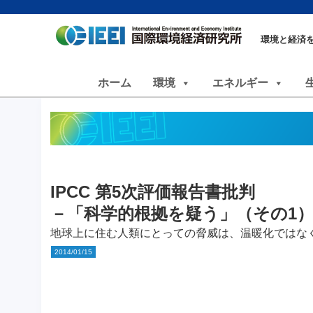
環境と経済
ホーム
環境
エネルギー
IPCC 第5次評価報告書批判
－「科学的根拠を疑う」（その1
地球上に住む人類にとっての脅威は、温暖化ではな
2014/01/15