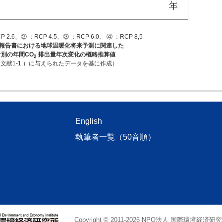
.6、② ：RCP 4.5、③ ：RCP 6.0、 ④ ：RCP 8,5
 次報告書における地球温暖化将来予測に関連した
オ別の年間CO
排出量年次変化の概略推算値
2
文献1-1 ）に与えられたデータを基に作成）
English
執筆者一覧（50音順）
Copyright © 2011
-2026 NPO法人 国際環境経済研究所. Al