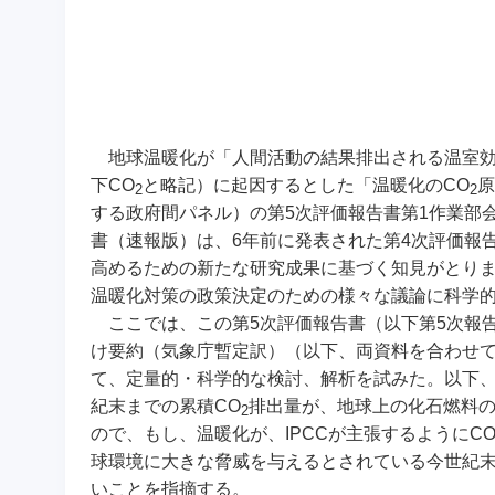
地球温暖化が「人間活動の結果排出される温室効
下CO
と略記）に起因するとした「温暖化のCO
原
2
2
する政府間パネル）の第5次評価報告書第1作業部
書（速報版）は、6年前に発表された第4次評価報
高めるための新たな研究成果に基づく知見がとり
温暖化対策の政策決定のための様々な議論に科学
ここでは、この第5次評価報告書（以下第5次報
け要約（気象庁暫定訳）（以下、両資料を合わせて第
て、定量的・科学的な検討、解析を試みた。以下、
紀末までの累積CO
排出量が、地球上の化石燃料
2
ので、もし、温暖化が、IPCCが主張するようにC
球環境に大きな脅威を与えるとされている今世紀
いことを指摘する。