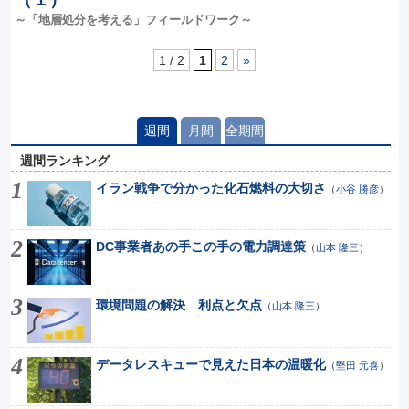
～「地層処分を考える」フィールドワーク～
1 / 2
1
2
»
週間
月間
全期間
週間ランキング
イラン戦争で分かった化石燃料の大切さ
（
小谷 勝彦
）
DC事業者あの手この手の電力調達策
（
山本 隆三
）
環境問題の解決 利点と欠点
（
山本 隆三
）
データレスキューで見えた日本の温暖化
（
堅田 元喜
）