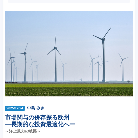
中島 みき
2025/12/24
市場関与の併存探る欧州
―長期的な投資最適化へー
～洋上風力の岐路～