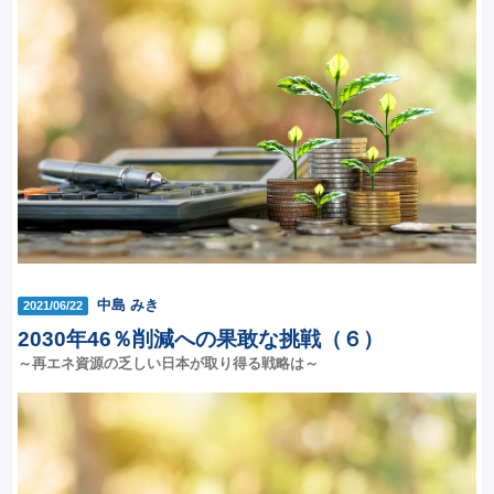
中島 みき
2021/06/22
2030年46％削減への果敢な挑戦（６）
～再エネ資源の乏しい日本が取り得る戦略は～