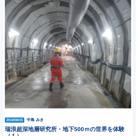
中島 みき
2018/08/15
瑞浪超深地層研究所・地下500ｍの世界を体験
（１）