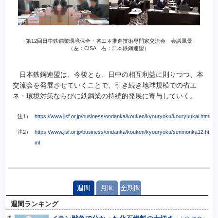
第12回日中鉄鋼業環境保全・省エネ推進技術専門家交流会 会議風景
（左：CISA 右：日本鉄鋼連盟）
日本鉄鋼連盟は、今後とも、日中の相互利益に則りつつ、本
交流会を発展させていくことで、引き続き地球規模での省エ
ネ・環境対策ならびに鉄鋼業の持続的発展に寄与していく。
注1）
https://www.jisf.or.jp/business/ondanka/kouken/kyouryoku/kouryuukai.html
注2）
https://www.jisf.or.jp/business/ondanka/kouken/kyouryoku/senmonka12.ht
ml
週間
月間
全期間
週間ランキング