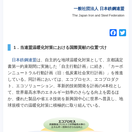
一般社団法人 日本鉄鋼連盟
The Japan Iron and Steel Federation
F
T
a
w
c
i
1．当連盟温暖化対策における国際貢献の位置づけ
e
t
日本鉄鋼連盟
は、自主的な地球温暖化対策として、京都議定
b
t
書第一約束期間に実施した「自主行動計画」に続き、「カーボ
o
e
ンニュートラル行動計画（旧：低炭素社会実行計画）」を推進
o
r
している。同計画においては、エコプロセス、エコプロダク
k
ト、エコソリューション、革新的技術開発を計画の4本柱とし
て、世界最高水準のエネルギー効率のさらなる向上を図るほ
か、優れた製品や省エネ技術を新興国中心に世界へ普及し、地
球規模での温暖化対策に積極的に取り組んでいる。