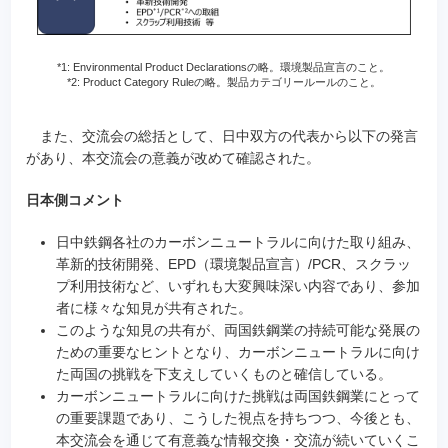
*1: Environmental Product Declarationsの略。環境製品宣言のこと。
*2: Product Category Ruleの略。製品カテゴリールールのこと。
また、交流会の総括として、日中双方の代表から以下の発言
があり、本交流会の意義が改めて確認された。
日本側コメント
日中鉄鋼各社のカーボンニュートラルに向けた取り組み、
革新的技術開発、EPD（環境製品宣言）/PCR、スクラッ
プ利用技術など、いずれも大変興味深い内容であり、参加
者に様々な知見が共有された。
このような知見の共有が、両国鉄鋼業の持続可能な発展の
ための重要なヒントとなり、カーボンニュートラルに向け
た両国の挑戦を下支えしていくものと確信している。
カーボンニュートラルに向けた挑戦は両国鉄鋼業にとって
の重要課題であり、こうした視点を持ちつつ、今後とも、
本交流会を通じて有意義な情報交換・交流が続いていくこ