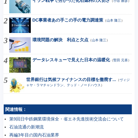
イラン戦争で分かった化石燃料の大切さ
（
小谷 勝彦
）
DC事業者あの手この手の電力調達策
（
山本 隆三
）
環境問題の解決 利点と欠点
（
山本 隆三
）
データレスキューで見えた日本の温暖化
（
堅田 元喜
）
世界銀行は気候ファイナンスの目標を撤廃す...
（
ヴィジ
ャヤ・ラマチャンドラン、テッド・ノードハウス
）
関連情報：
第9回日中鉄鋼業環境保全・省エネ先進技術交流会について
石油流通の新潮流
再編3年目の国内石油業界