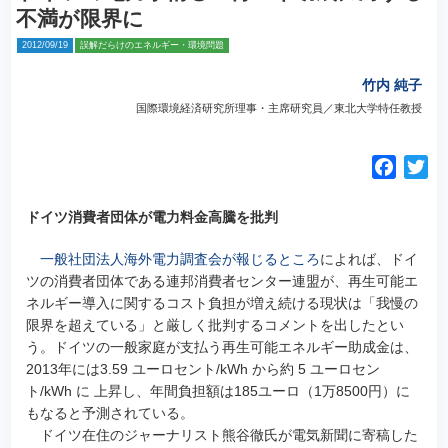
不満が限界に
2012/09/19
誤解だらけのエネルギー・環境問題
竹内 純子
国際環境経済研究所理事・主席研究員／東北大学特任教授
F
T
a
w
c
i
ドイツ消費者団体が電力料金高騰を批判
e
t
一般社団法人海外電力調査会が報じるところ
によれば、ドイ
b
t
ツの消費者団体である連邦消費者センター連盟が、再生可能エ
o
e
ネルギー導入に関するコスト負担が増え続ける現状は「我慢の
o
r
限界を超えている」と厳しく批判するコメントを出したとい
k
う。ドイツの一般家庭が支払う再生可能エネルギー助成金は、
2013年には3.59 ユーロセント/kWh から約 5 ユーロセン
ト/kWh に 上昇し、年間負担額は185ユーロ（1万8500円）に
もなると予測されている。
ドイツ在住のジャーナリスト熊谷徹氏が電気新聞に寄稿した