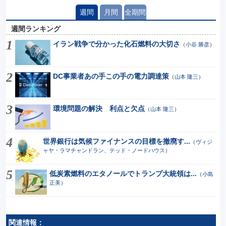
週間
月間
全期間
週間ランキング
イラン戦争で分かった化石燃料の大切さ
（
小谷 勝彦
）
DC事業者あの手この手の電力調達策
（
山本 隆三
）
環境問題の解決 利点と欠点
（
山本 隆三
）
世界銀行は気候ファイナンスの目標を撤廃す...
（
ヴィジ
ャヤ・ラマチャンドラン、テッド・ノードハウス
）
低炭素燃料のエタノールでトランプ大統領は...
（
小島
正美
）
関連情報：