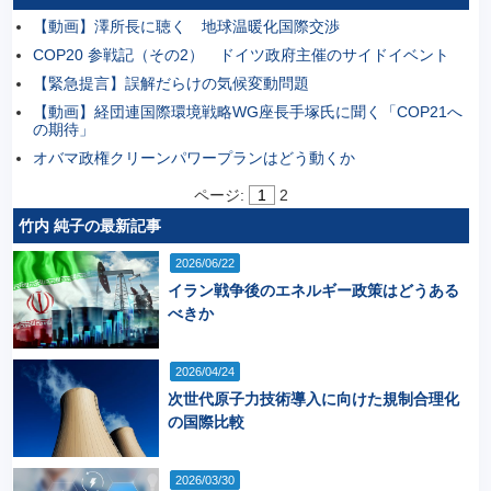
【動画】澤所長に聴く 地球温暖化国際交渉
COP20 参戦記（その2） ドイツ政府主催のサイドイベント
【緊急提言】誤解だらけの気候変動問題
【動画】経団連国際環境戦略WG座長手塚氏に聞く「COP21へ
の期待」
オバマ政権クリーンパワープランはどう動くか
ページ:
1
2
竹内 純子の最新記事
2026/06/22
イラン戦争後のエネルギー政策はどうある
べきか
2026/04/24
次世代原子力技術導入に向けた規制合理化
の国際比較
2026/03/30