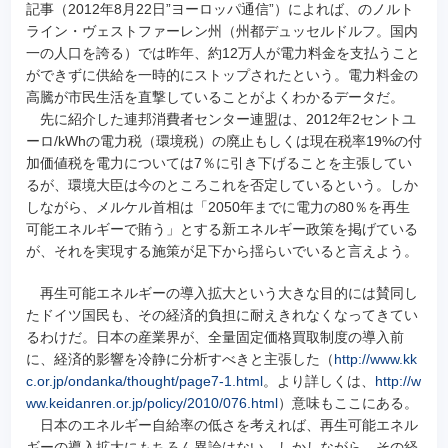
記事（2012年8月22日”ヨーロッパ通信”）によれば、のノルト
ライン・ヴェストファーレン州（州都デュッセルドルフ。国内
一の人口を誇る）では昨年、約12万人が電力料金を支払うこと
ができずに供給を一時的にストップされたという。電力料金の
高騰が市民生活を直撃していることがよくわかるデータだ。
先に紹介した連邦消費者センター連盟は、2012年2セントユ
ーロ/kWhの電力税（環境税）の廃止もしくは現在税率19%の付
加価値税を電力については7％に引き下げることを主張してい
るが、環境大臣は今のところこれを否定しているという。しか
しながら、メルケル首相は「2050年までに電力の80％を再生
可能エネルギーで賄う」とする新エネルギー政策を掲げている
が、それを実現する施策が足下から揺らいでいると言えよう。
再生可能エネルギーの導入拡大という大きな目的には賛同し
たドイツ国民も、その経済的負担に耐えきれなくなってきてい
るわけだ。日本の産業界が、全量固定価格買取制度の導入前
に、経済的影響を冷静に分析すべきと主張した（
http://www.kk
c.or.jp/ondanka/thought/page7-1.html
。より詳しくは、
http://w
ww.keidanren.or.jp/policy/2010/076.html
）意味もここにある。
日本のエネルギー自給率の低さを考えれば、再生可能エネル
ギーの導入拡大にもちろん異論はない。しかしながら、その経