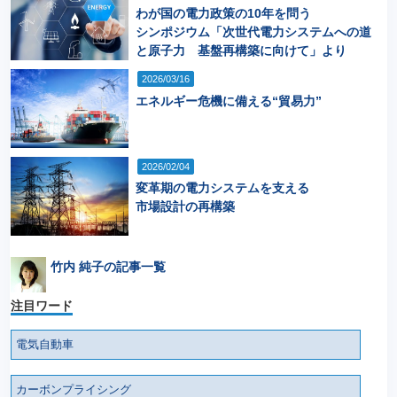
わが国の電力政策の10年を問う
シンポジウム「次世代電力システムへの道
と原子力 基盤再構築に向けて」より
2026/03/16
エネルギー危機に備える“貿易力”
2026/02/04
変革期の電力システムを支える
市場設計の再構築
竹内 純子の記事一覧
注目ワード
電気自動車
カーボンプライシング