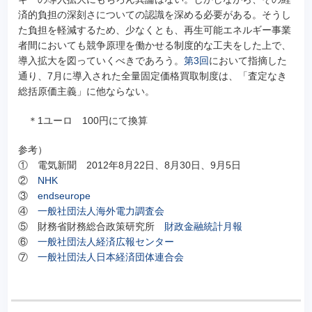
済的負担の深刻さについての認識を深める必要がある。そうし
た負担を軽減するため、少なくとも、再生可能エネルギー事業
者間においても競争原理を働かせる制度的な工夫をした上で、
導入拡大を図っていくべきであろう。
第3回
において指摘した
通り、7月に導入された全量固定価格買取制度は、「査定なき
総括原価主義」に他ならない。
＊1ユーロ 100円にて換算
参考）
① 電気新聞 2012年8月22日、8月30日、9月5日
②
NHK
③
endseurope
④
一般社団法人海外電力調査会
⑤ 財務省財務総合政策研究所
財政金融統計月報
⑥
一般社団法人経済広報センター
⑦
一般社団法人日本経済団体連合会