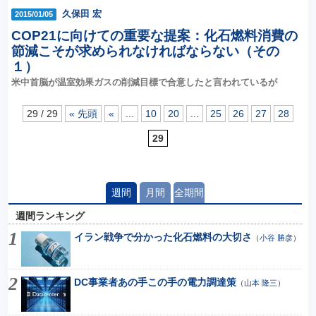
久保田 宏
2015/01/05
COP21に向けての重要な提案：化石燃料消費の
節減こそが求められなければならない（その
１）
米中首脳が温室効果ガスの削減目標で合意したと言われているが
29 / 29
« 先頭
«
...
10
20
...
25
26
27
28
29
週間
月間
全期間
週間ランキング
イラン戦争で分かった化石燃料の大切さ
（
小谷 勝彦
）
DC事業者あの手この手の電力調達策
（
山本 隆三
）