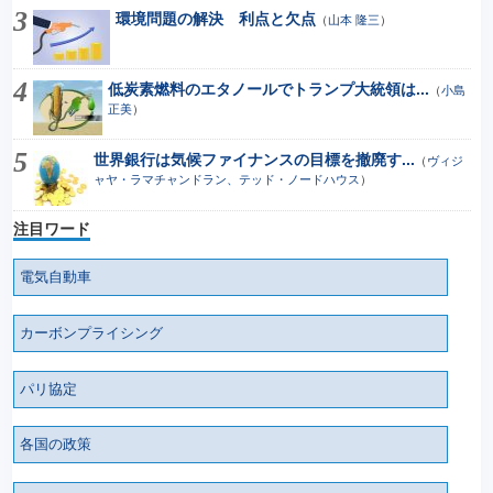
環境問題の解決 利点と欠点
（
山本 隆三
）
低炭素燃料のエタノールでトランプ大統領は...
（
小島
正美
）
世界銀行は気候ファイナンスの目標を撤廃す...
（
ヴィジ
ャヤ・ラマチャンドラン、テッド・ノードハウス
）
注目ワード
電気自動車
カーボンプライシング
パリ協定
各国の政策