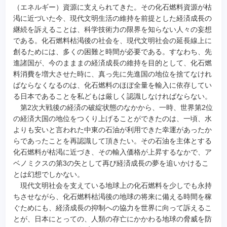
（エネルギー）資源に支えられてきた。その化石燃料資源が枯
渇に近づいた今、現代文明生活の維持を前提とした経済成長の
継続を訴えることは、科学技術力の限界を知らない人々の妄想
である。化石燃料枯渇後の社会を、現代文明社会の延長線上に
創るためには、多くの困難と時間が必要である。すなわち、先
進諸国が、今のまままの経済成長の維持を目的として、化石燃
料消費を増大させた時に、真っ先に先進国の地位を捨てなけれ
ばならなくなるのは、化石燃料のほぼ全量を輸入に依存してい
る日本であることを私どもは厳しく認識しなければならない。
第2次大戦後の経済の破綻状態のなかから、一時、世界第2位
の経済大国の地位をつくり上げることができたのは、一頃、水
よりも安いと言われた中東の石油が利用できた幸運があったか
らであったことを再認識して頂きたい。その石油を主体とする
化石燃料が枯渇に近づき、その輸入価格が上昇するなかで、ア
ベノミクスの第3の矢として再び経済成長の夢を追いかけるこ
とは幻想でしかない。
現代文明社会を支えている地球上の化石燃料を少しでも永持
ちさせながら、化石燃料枯渇後の地球の将来に備える時間を稼
ぐためにも、経済成長の抑制への協力を世界に向って訴えるこ
とが、日本にとっての、人類の存亡にかかわる地球の脅威を防