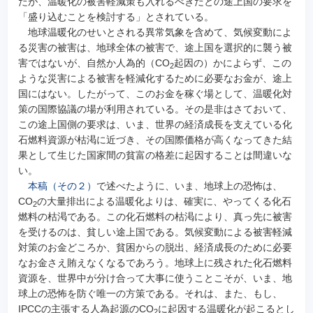
たが、温暖化の被害軽減策も入れるべきだとの途上国の要求を
「盛り込むことを検討する」とされている。
地球温暖化のせいとされる異常気象を含めて、気候変動によ
る災害の被害は、地球全体の被害で、途上国を選択的に襲う被
害ではないが、自然か人為的（CO
起因の）かによらず、この
2
ような災害による被害を軽減化するために必要なお金が、途上
国にはない。したがって、このお金を稼ぐ場として、温暖化対
策の国際協議の場が利用されている。その是非はさておいて、
この途上国側の要求は、いま、世界の経済成長を支えている化
石燃料資源が枯渇に近づき、その国際価格が高くなってきた結
果として生じた国家間の貧富の格差に起因することは間違いな
い。
本稿（その２）
で述べたように、いま、地球上の恐怖は、
CO
の大量排出による温暖化よりは、確実に、やってくる化石
2
燃料の枯渇である。この化石燃料の枯渇により、真っ先に被害
を受けるのは、貧しい途上国である。気候変動による被害軽減
対策のお金どころか、貧困からの脱出、経済成長のために必要
なお金さえ賄えなくなるであろう。地球上に残された化石燃料
資源を、世界中が分け合って大事に使うことこそが、いま、地
球上の恐怖を防ぐ唯一の方策である。それは、また、もし、
IPCCの主張する人為起源のCO
に起因する温暖化が起こるとし
2