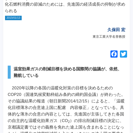
化石燃料消費の節減のためには、先進国の経済成長の抑制が求め
られる
2015/01/13
久保田 宏
東京工業大学名誉教授
F
T
a
w
c
i
温室効果ガスの削減目標を決める国際間の協議が、依然、
e
t
難航している
b
t
2020年以降の各国の温暖化対策の目標を決めるための
o
e
COP20（国連気候変動枠組み条約の締約国会議）が終わった。
o
r
その協議結果の報道（朝日新聞2014/12/15）によると、「温暖
k
化目標薄氷の合意途上国に配慮 内容修正」となっている。
具
体的な薄氷の合意の内容としては、先進国が主張してきた各国
の自主的な温暖化効果ガス（CO
）の排出削減目標の決定に、
2
京都議定書ではその義務を免れた途上国も含まれることになっ