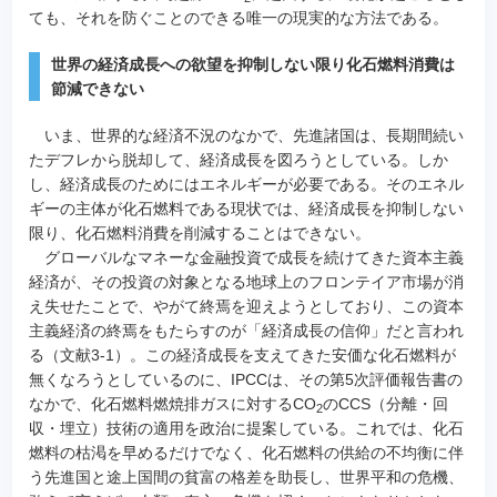
ても、それを防ぐことのできる唯一の現実的な方法である。
世界の経済成長への欲望を抑制しない限り化石燃料消費は
節減できない
いま、世界的な経済不況のなかで、先進諸国は、長期間続い
たデフレから脱却して、経済成長を図ろうとしている。しか
し、経済成長のためにはエネルギーが必要である。そのエネル
ギーの主体が化石燃料である現状では、経済成長を抑制しない
限り、化石燃料消費を削減することはできない。
グローバルなマネーな金融投資で成長を続けてきた資本主義
経済が、その投資の対象となる地球上のフロンテイア市場が消
え失せたことで、やがて終焉を迎えようとしており、この資本
主義経済の終焉をもたらすのが「経済成長の信仰」だと言われ
る（文献3-1）。この経済成長を支えてきた安価な化石燃料が
無くなろうとしているのに、IPCCは、その第5次評価報告書の
なかで、化石燃料燃焼排ガスに対するCO
のCCS（分離・回
2
収・埋立）技術の適用を政治に提案している。これでは、化石
燃料の枯渇を早めるだけでなく、化石燃料の供給の不均衡に伴
う先進国と途上国間の貧富の格差を助長し、世界平和の危機、