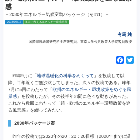
感
－2030年エネルギー気候変動パッケージ（その1）－
2015/03/13
英国で考えるエネルギー環境問題
有馬 純
国際環境経済研究所主席研究員、東京大学公共政策大学院客員教授
F
T
a
w
c
i
昨年9月に「
地球温暖化の科学をめぐって
」を投稿して以
e
t
降、半年近くご無沙汰してしまった。久々の投稿である。昨年
7月に5回にわたって「
欧州のエネルギー・環境政策をめぐる風
b
t
景感
」を投稿したが、その後半年の間に色々な動きがあった。
o
e
これから数回にわたって「続・欧州のエネルギー環境政策を巡
o
r
る風景感」を綴ってみたい。
k
2030年パッケージ案
昨年の投稿では2020年の20：20：20目標（2020年までに温