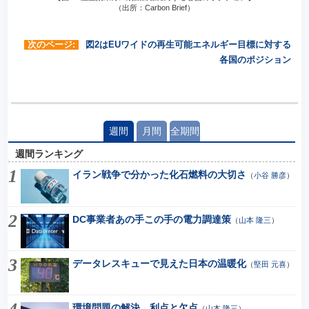
（出所：Carbon Brief）
次のページ:
図2はEUワイドの再生可能エネルギー目標に対する
各国のポジション
週間
月間
全期間
週間ランキング
イラン戦争で分かった化石燃料の大切さ
（
小谷 勝彦
）
DC事業者あの手この手の電力調達策
（
山本 隆三
）
データレスキューで見えた日本の温暖化
（
堅田 元喜
）
環境問題の解決 利点と欠点
（
山本 隆三
）