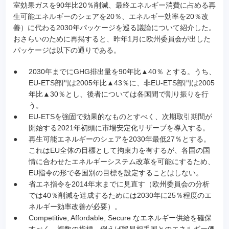
室効果ガスを90年比20％削減、最終エネルギー消費に占める再
生可能エネルギーのシェアを20％、エネルギー効率を20％改
善）に代わる2030年パッケージを巡る議論について紹介した。
おさらいのために再掲すると、昨年1月に欧州委員会が出した
パッケージは以下の通りである。
●
2030年までにGHG排出量を90年比▲40％ とする。うち、
EU-ETS部門は2005年比▲43％に、非EU-ETS部門は2005
年比▲30％とし、後者については各国間で割り振りを行
う。
●
EU-ETSを強固で効果的なものとすべく、次期取引期間が
開始する2021年初頭に市場安定化リザーブを導入する。
●
再生可能エネルギーのシェアを2030年最低27％とする。
これはEU全体の目標として拘束力を有するが、各国の国
情に合わせたエネルギーシステム改革を可能にするため、
EU指令の形で各国別の目標を設定することはしない。
●
省エネ指令を2014年末までに見直す（欧州委員会の分析
では40％削減を達成するためには2030年に25％程度のエ
ネルギー効率改善が必要）。
●
Competitive, Affordable, Secure なエネルギー供給を確保
すべく、複数の指標、例えば貿易相手国とのエネルギー価