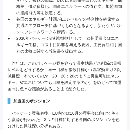
格差、供給多様化、国産エネルギーへの依存度、加盟国間
の接続能力等を設定する。
●
各国のエネルギー計画がEUレベルでの整合性を確保する
共通のアプローチに基づくものとなるよう、新たなガバナ
ンスフレームワークを構築する。
●
2030年パッケージの検討材料として、欧州委員会はエネ
ルギー価格、コストに影響を与える要因、主要貿易相手国
との比較に関する報告書を提出する。
昨年は、このパッケージ案を巡って温室効果ガス削減の目標
レベルをどうするか、単一目標か複数目標か（温室効果ガス削
減目標一本でいくのか、20：20：20のように再生可能エネル
ギー、省エネについても目標を設定するのか）をめぐって加盟
国間に色々な議論があることまで紹介した。
加盟国のポジション
パッケージ案発表後、EU内では10月の理事会に向けて色々
な議論が行われた。3つの目標に対する各国のポジションを色
分けした興味深い分析もある。