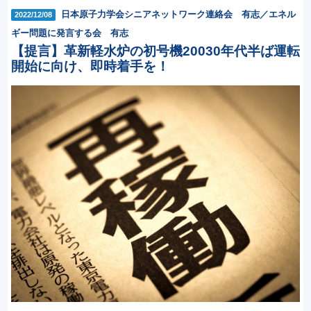
日本原子力学会シニアネットワーク連絡会 有志／エネル
2022/12/08
ギー問題に発言する会 有志
【提言】革新軽水炉の初号機20030年代半ば運転
開始に向け、即時着手を！