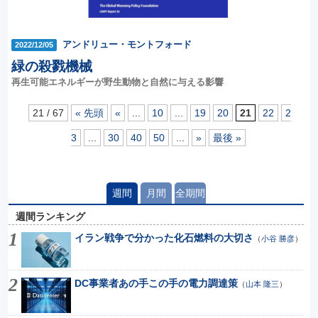
アンドリュー・モントフォード
2022/12/05
緑の殺戮機械
再生可能エネルギーが野生動物と自然に与える影響
21 / 67
« 先頭
«
...
10
...
19
20
21
22
2
3
...
30
40
50
...
»
最後 »
週間
月間
全期間
週間ランキング
イラン戦争で分かった化石燃料の大切さ
（
小谷 勝彦
）
DC事業者あの手この手の電力調達策
（
山本 隆三
）