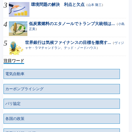
環境問題の解決 利点と欠点
（
山本 隆三
）
低炭素燃料のエタノールでトランプ大統領は...
（
小島
正美
）
世界銀行は気候ファイナンスの目標を撤廃す...
（
ヴィジ
ャヤ・ラマチャンドラン、テッド・ノードハウス
）
注目ワード
電気自動車
カーボンプライシング
パリ協定
各国の政策