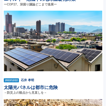
ーCOP27、深掘り議論どこまで進展ー
石井 孝明
2022/12/22
太陽光パネルは都市に危険
－防災上の観点から見直しを－