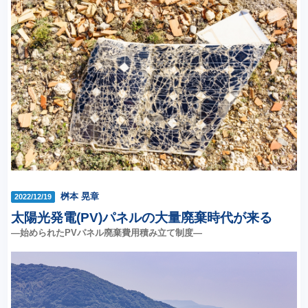
桝本 晃章
2022/12/19
太陽光発電(PV)パネルの大量廃棄時代が来る
―始められたPVパネル廃棄費用積み立て制度―