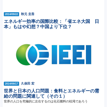
秋元 圭吾
2014/09/22
エネルギー効率の国際比較：「省エネ大国 日
本」もはや幻想？中国より下位？
久保田 宏
2014/09/17
世界と日本の人口問題：食料とエネルギーの需
給の問題に関連して（その１）
世界の人口を究極的に左右するのは化石燃料の枯渇であろう