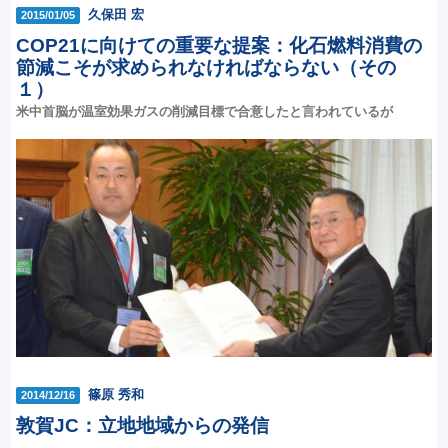
久保田 宏
2015/01/05
COP21に向けての重要な提案：化石燃料消費の
節減こそが求められなければならない（その
１）
米中首脳が温室効果ガスの削減目標で合意したと言われているが
篠原 秀和
2014/12/16
敦賀JC：立地地域からの発信