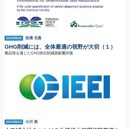
吉清 元造
2014/08/26
GHG削減には、全体最適の視野が大切（１）
製品等を通じたGHG排出削減貢献量評価
小川 浩
2014/06/13