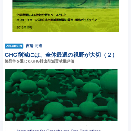
吉清 元造
2014/08/29
GHG削減には、全体最適の視野が大切（２）
製品等を通じたGHG排出削減貢献量評価