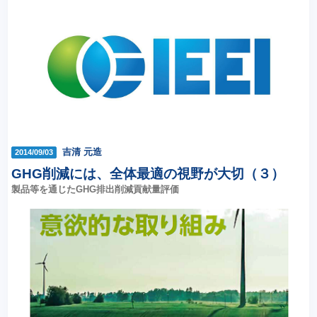
吉清 元造
2014/09/03
GHG削減には、全体最適の視野が大切（３）
製品等を通じたGHG排出削減貢献量評価