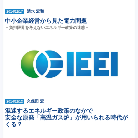
清水 宏和
2014/11/17
中小企業経営から見た電力問題
－負担限界を考えないエネルギー政策の迷惑－
久保田 宏
2014/11/12
混迷するエネルギー政策のなかで
安全な原発「高温ガス炉」が用いられる時代が
くる？