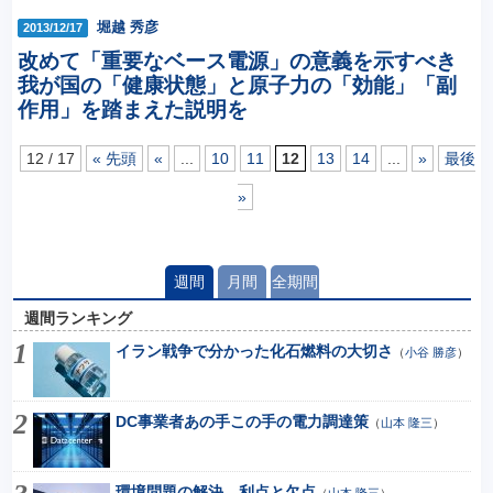
堀越 秀彦
2013/12/17
改めて「重要なベース電源」の意義を示すべき
我が国の「健康状態」と原子力の「効能」「副
作用」を踏まえた説明を
12 / 17
« 先頭
«
...
10
11
12
13
14
...
»
最後
»
週間
月間
全期間
週間ランキング
イラン戦争で分かった化石燃料の大切さ
（
小谷 勝彦
）
DC事業者あの手この手の電力調達策
（
山本 隆三
）
環境問題の解決 利点と欠点