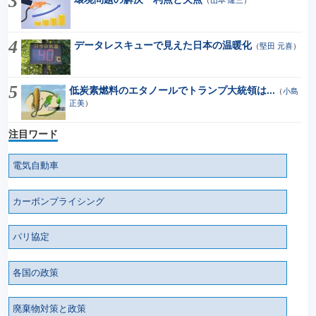
（
山本 隆三
）
データレスキューで見えた日本の温暖化
（
堅田 元喜
）
低炭素燃料のエタノールでトランプ大統領は...
（
小島
正美
）
注目ワード
電気自動車
カーボンプライシング
パリ協定
各国の政策
廃棄物対策と政策