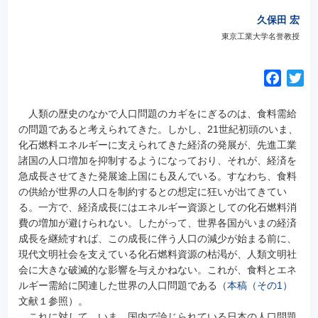
久保田 宏
東京工業大学名誉教授
F
T
a
w
c
i
人類の歴史のなかで人口問題のカギをにぎるのは、食料需給
e
t
の問題であると考えられてきた。しかし、21世紀初頭のいま、
化石燃料エネルギーに支えられてきた経済の発展が、先進工業
b
t
諸国の人口増加を抑制するようになっており、それが、経済を
o
e
急成長させてきた発展途上国にも及んでいる。
すなわち、食料
o
r
の供給が世界の人口を制約するとの想定に狂いが出てきてい
k
る。一方で、経済成長にはエネルギー資源としての化石燃料消
費の増加が避けられない。したがって、世界各国がいまの経済
成長を継続すれば、この成長に伴う人口の減少が始まる前に、
現代文明社会を支えている化石燃料資源の枯渇が、人類文明社
会に大きな破滅的な影響を与えかねない。これが、食料とエネ
ルギー需給に関連した世界の人口問題である（
本稿（その1）
文献１参照）。
これに対して、いま、国内で論じられている日本の人口問題