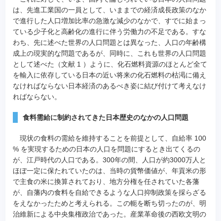
は、先進工業国の一員として、いままでの経済成長政策のなか
で進行した人口増加比率の急激な減少のなかで、すでに始まっ
ている少子化と高齢化の進行に伴う労働力の不足である。すな
わち、先に述べた世界の人口問題とは異なった、人口の年齢構
成上の現実的な問題であるが、同時に、これも世界の人口問題
として述べた（文献 1 ）ように、化石燃料資源のほとんど全て
を輸入に依存している日本の近い将来の化石燃料の枯渇に備え
なければならない日本経済のあるべき姿に結び付けて考えなけ
ればならない。
食料需給に制約されてきた日本歴史のなかの人口問題
現状の食料の需給を維持することを前提として、自給率 100
% を実現するための日本の人口を問題にするとき出てくるの
が、江戸時代の人口である。300年の間、人口が約3000万人と
ほぼ一定に保たれていたのは、当時の貨幣価値が、年貢米の形
で主食の米に換算されており、地方分権を任されていた各藩
が、自藩内の食料を自給できるような人口抑制政策を採らざる
をえなかったためと考えられる。この軛を断ち切ったのが、明
治維新による中央集権政治であった。産業革命後の西欧文明の