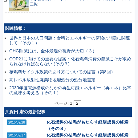
正美
）
関連情報：
世界と日本の人口問題：食料とエネルギーの需給の問題に関連
して（その１）
GHG削減には、全体最適の視野が大切（３）
COP21に向けての重要な提案：化石燃料消費の節減こそが求め
られなければならない (その３)
核燃料サイクル政策のあり方についての提言（第8回）
高レベル放射性廃棄物地層処分の処分地選定
2030年度電源構成のなかの再生可能エネルギー（再エネ）比率
の意味を考える（その１）
ページ:
1
2
久保田 宏の最新記事
化石燃料の枯渇がもたらす経済成長の終焉
2015/09/28
（その８）
化石燃料の枯渇がもたらす経済成長の終焉
2015/09/17