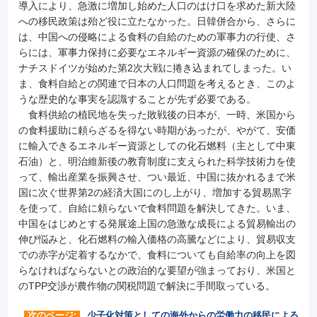
導入により、急激に増加し始めた人口のはけ口を求めた新大陸
への移民政策は殆ど役に立たなかった。日韓併合から、さらに
は、中国への侵略による食料の自給のための軍事力の行使、さ
らには、軍事力保持に必要なエネルギー資源の確保のために、
ナチスドイツが始めた第2次大戦に捲き込まれてしまった。い
ま、食料自給との関連で日本の人口問題を考えるとき、このよ
うな歴史的な事実を認識することが先ず必要である。
食料供給の植民地を失った敗戦後の日本が、一時、米国から
の食料援助に頼らざるを得ない時期があったが、やがて、安価
に輸入できるエネルギー資源としての化石燃料（主として中東
石油）と、明治維新後の教育制度に支えられた科学技術力を使
って、輸出産業を振興させ、つい最近、中国に抜かれるまで米
国に次ぐ世界第2の経済大国にのし上がり、増加する貿易黒字
を使って、自給に頼らないで食料問題を解決してきた。いま、
中国をはじめとする発展途上国の急激な成長による貿易輸出の
伸び悩みと、化石燃料の輸入価格の高騰などにより、貿易収支
での赤字が定着するなかで、食料についても自給率の向上を図
らなければならないとの政治的な要望が強まっており、米国と
のTPP交渉が農作物の関税問題で解決に手間取っている。
次のページ:
少子化対策としての海外からの労働力の移民による