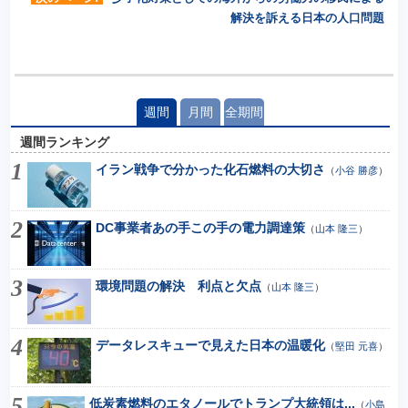
解決を訴える日本の人口問題
週間
月間
全期間
週間ランキング
イラン戦争で分かった化石燃料の大切さ
（
小谷 勝彦
）
DC事業者あの手この手の電力調達策
（
山本 隆三
）
環境問題の解決 利点と欠点
（
山本 隆三
）
データレスキューで見えた日本の温暖化
（
堅田 元喜
）
低炭素燃料のエタノールでトランプ大統領は...
（
小島