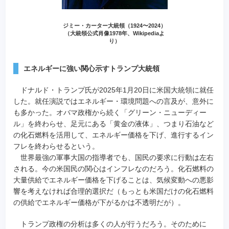
ジミー・カーター大統領（1924〜2024）
（大統領公式肖像1978年、Wikipediaよ
り）
エネルギーに強い関心示すトランプ大統領
ドナルド・トランプ氏が2025年1月20日に米国大統領に就任
した。就任演説ではエネルギー・環境問題への言及が、意外に
も多かった。オバマ政権から続く「グリーン・ニューディー
ル」を終わらせ、足元にある「黄金の液体」、つまり石油など
の化石燃料を活用して、エネルギー価格を下げ、進行するイン
フレを終わらせるという。
世界最強の軍事大国の指導者でも、国民の要求に行動は左右
される。今の米国民の関心はインフレなのだろう。化石燃料の
大量供給でエネルギー価格を下げることは、気候変動への悪影
響を考えなければ合理的選択だ（もっとも米国だけの化石燃料
の供給でエネルギー価格が下がるかは不透明だが）。
トランプ政権の分析は多くの人が行うだろう。そのために