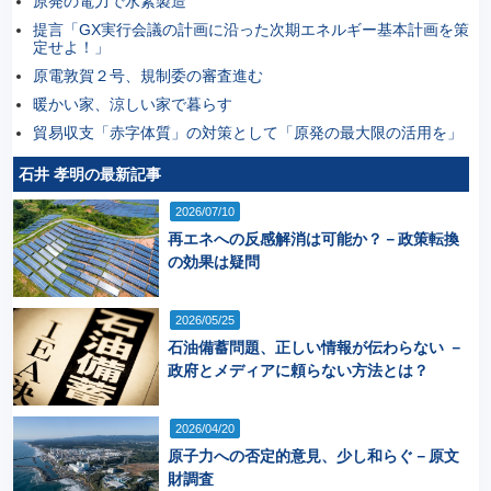
原発の電力で水素製造
提言「GX実行会議の計画に沿った次期エネルギー基本計画を策
定せよ！」
原電敦賀２号、規制委の審査進む
暖かい家、涼しい家で暮らす
貿易収支「赤字体質」の対策として「原発の最大限の活用を」
石井 孝明の最新記事
2026/07/10
再エネへの反感解消は可能か？－政策転換
の効果は疑問
2026/05/25
石油備蓄問題、正しい情報が伝わらない －
政府とメディアに頼らない方法とは？
2026/04/20
原子力への否定的意見、少し和らぐ－原文
財調査