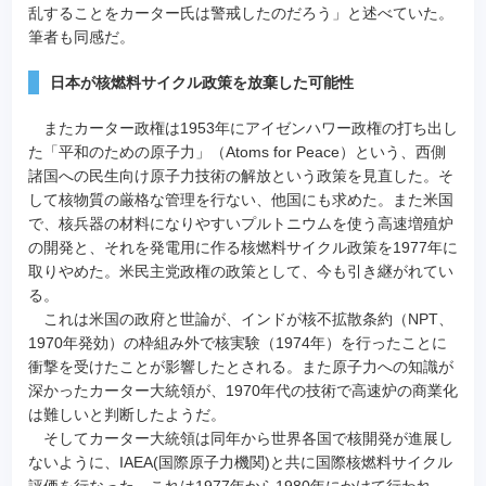
乱することをカーター氏は警戒したのだろう」と述べていた。
筆者も同感だ。
日本が核燃料サイクル政策を放棄した可能性
またカーター政権は1953年にアイゼンハワー政権の打ち出し
た「平和のための原子力」（Atoms for Peace）という、西側
諸国への民生向け原子力技術の解放という政策を見直した。そ
して核物質の厳格な管理を行ない、他国にも求めた。また米国
で、核兵器の材料になりやすいプルトニウムを使う高速増殖炉
の開発と、それを発電用に作る核燃料サイクル政策を1977年に
取りやめた。米民主党政権の政策として、今も引き継がれてい
る。
これは米国の政府と世論が、インドが核不拡散条約（NPT、
1970年発効）の枠組み外で核実験（1974年）を行ったことに
衝撃を受けたことが影響したとされる。また原子力への知識が
深かったカーター大統領が、1970年代の技術で高速炉の商業化
は難しいと判断したようだ。
そしてカーター大統領は同年から世界各国で核開発が進展し
ないように、IAEA(国際原子力機関)と共に国際核燃料サイクル
評価を行なった。これは1977年から1980年にかけて行われ