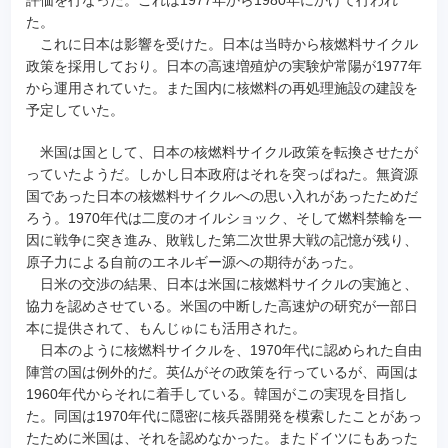
た。
これに日本は影響を受けた。日本は当時から核燃料サイクル
政策を採用しており。日本の高速増殖炉の実験炉常陽が1977年
から運用されていた。また国内に核燃料の再処理施設の建設を
予定していた。
米国は国として、日本の核燃料サイクル政策を転換させたが
っていたようだ。しかし日本政府はそれを突っぱねた。無資源
国であった日本の核燃料サイクルへの思い入れがあったためだ
ろう。1970年代は二度のオイルショック、そして燃料禁輸を一
因に戦争に突き進み、敗戦した第二次世界大戦の記憶が残り、
原子力による自前のエネルギー源への期待があった。
日米の交渉の結果、日本は米国に核燃料サイクルの実施と、
協力を認めさせている。米国の中断した高速炉の研究が一部日
本に提供されて、もんじゅにも活用された。
日本のように核燃料サイクルを、1970年代に認められた自由
陣営の国は例外的だ。英仏がその政策を行っているが、両国は
1960年代からそれに着手している。韓国がこの実現を目指し
た。同国は1970年代に隠密に核兵器開発を模索したことがあっ
たために米国は、それを認めなかった。またドイツにもあった