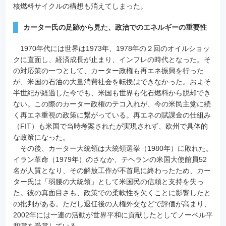
核燃料サイクルの構想も消えてしまった。
カーター氏の足跡から見た、政治でのエネルギーの重要性
1970年代には世界は1973年、1978年の２回のオイルショッ
クに直面し、経済成長が止まり、インフレの時代となった。そ
の対応策の一つとして、カーター政権も再エネ振興を行った
が、米国の石油の大量消費社会を転換はできなかった。およそ
半世紀が経過した今でも、米国も世界も化石燃料から脱却でき
ない。この際のカーター政権のテコ入れが、今の米民主党に続
く再エネ重視の政策に繋がっている。再エネの賦課金の仕組み
（FIT）も米国で当時考案されたが実現されず、欧州で具体的
な政策になった。
その後、カーター大統領は大統領選挙（1980年）に敗れた。
イラン革命（1979年）のさなか、テヘランの米国大使館員52
名が人質となり、その解放工作が不首尾に終わったため、カー
ター氏は「弱腰の大統領」として米国民の信頼と支持を失っ
た。彼の真面目さも、政策での柔軟性を欠くことに影響したと
の批判がある。ただし退任後の人権外交などで評価が高まり、
2002年には一連の活動が世界平和に貢献したとしてノーベル平
和賞を受賞している。