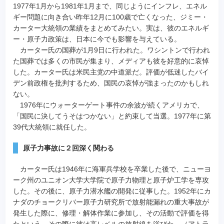
1977年1月から1981年1月まで、同じようにインフレ、エネル
ギー問題に向き合い昨年12月に100歳で亡くなった、ジミー・
カーター大統領の業績をまとめてみたい。実は、彼のエネルギ
ー・原子力政策は、日本に今でも影響を与えている。
カーター氏の国葬が1月9日に行われた。ワシントンで行われ
た国葬では多くの市民が集まり、メディアも彼を好意的に哀悼
した。カーター氏は米民主党の中道派だ。評価が低迷したバイ
デン前政権を批判するため、国民の哀悼が強まったのかもしれ
ない。
1976年にウォーターゲート事件の余波が続くアメリカで、
「国民に決してうそはつかない」と約束して当選。1977年に第
39代大統領に就任した。
原子力事故に２回深く関わる
カーター氏は1946年に海軍兵学校を卒業した後で、ニューヨ
ーク州のユニオン大学大学院で原子力物理と原子炉工学を専攻
した。その後に、原子力潜水艦の開発に従事した。1952年にカ
ナダのチョークリバー原子力研究所で放射能漏れの重大事故が
発生した際に、修理・解体作業に参加し、その活動で評価を得
たという。その際に彼は高レベルの放射線を浴びた。（アトラ