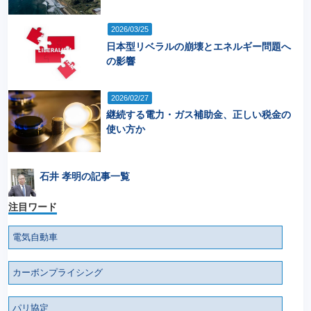
2026/03/25
日本型リベラルの崩壊とエネルギー問題へ
の影響
2026/02/27
継続する電力・ガス補助金、正しい税金の
使い方か
石井 孝明の記事一覧
注目ワード
電気自動車
カーボンプライシング
パリ協定