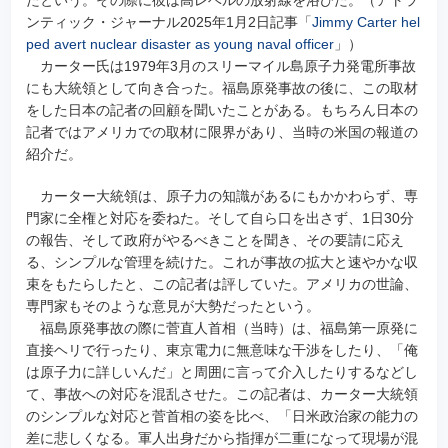
ンティック・ジャーナル2025年1月2日記事「
Jimmy Carter hel
ped avert nuclear disaster as young naval officer
」）
カーター氏は1979年3月のスリーマイル島原子力発電所事故
にも大統領として向き合った。福島原発事故の後に、この取材
をした日本の記者の回顧を聞いたことがある。もちろん日本の
記者ではアメリカでの取材に限界があり、当時の米国の報道の
紹介だ。
カーター大統領は、原子力の知識があるにもかかわらず、専
門家に全権と対応を委ねた。そして自ら口を出さず、1日30分
の報告、そして政府がやるべきことを聞き、その要請に応え
る、シンプルな管理を続けた。これが事故の拡大と速やかな収
束をもたらしたと、この記者は評していた。アメリカの世論、
専門家もそのような意見が大勢だったという。
福島原発事故の際に菅直人首相（当時）は、福島第一原発に
直接ヘリで行ったり、東京電力に無意味な干渉をしたり、「俺
は原子力に詳しいんだ」と周囲に言って介入したりするなどし
て、事故への対応を混乱させた。この記者は、カーター大統領
のシンプルな対応と菅首相の姿を比べ、「日米政治家の能力の
差に悲しくなる。軍人出身だから指揮が二重になって現場が混