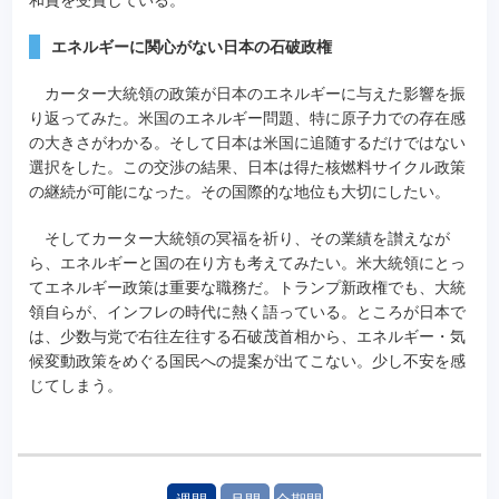
エネルギーに関心がない日本の石破政権
カーター大統領の政策が日本のエネルギーに与えた影響を振
り返ってみた。米国のエネルギー問題、特に原子力での存在感
の大きさがわかる。そして日本は米国に追随するだけではない
選択をした。この交渉の結果、日本は得た核燃料サイクル政策
の継続が可能になった。その国際的な地位も大切にしたい。
そしてカーター大統領の冥福を祈り、その業績を讃えなが
ら、エネルギーと国の在り方も考えてみたい。米大統領にとっ
てエネルギー政策は重要な職務だ。トランプ新政権でも、大統
領自らが、インフレの時代に熱く語っている。ところが日本で
は、少数与党で右往左往する石破茂首相から、エネルギー・気
候変動政策をめぐる国民への提案が出てこない。少し不安を感
じてしまう。