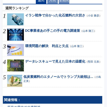
週間
月間
全期間
週間ランキング
イラン戦争で分かった化石燃料の大切さ
（
小谷 勝彦
）
DC事業者あの手この手の電力調達策
（
山本 隆三
）
環境問題の解決 利点と欠点
（
山本 隆三
）
データレスキューで見えた日本の温暖化
（
堅田 元喜
）
低炭素燃料のエタノールでトランプ大統領は...
（
小島
正美
）
関連情報：