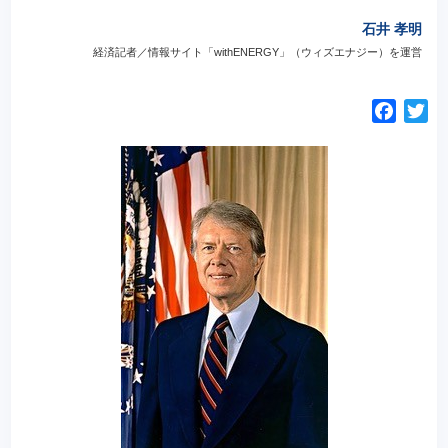
石井 孝明
経済記者／情報サイト「withENERGY」（ウィズエナジー）を運営
F
T
a
w
c
i
e
t
b
t
o
e
o
r
k