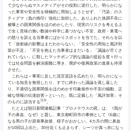
て少なからぬマスメディアがその役割に逆行した。明らかにな
った事実や安全性を積極的に周知しようとせず、「汚染」のス
ティグマ（負の烙印）強化に加担した。ありふれた体調不良に
被曝との因果関係をほのめかしたり、現実のリスクを考える上
で全く意味の無い数値や科学に基づかない不安、政府・東電へ
の怒りを訴える当事者にばかりスポットを当てた。それらを以
て「放射線の影響はまだわからない」「安全性の周知と風評対
策が不足」「不安を抱えた当事者はまだいる」「議論が尽くさ
れていない」に類したマッチポンプ的な議論の提起を度々行っ
ては社会問題を解決困難に導き、廃炉や復興政策の進展も停滞
させた。
これらは＜事実に反した流言蜚語を広めたり、明らかになっ
ている知見を無視したり、すでに終わった議論を蒸し返した
り、不適切な因果関係をほのめかす印象操作や不安の煽動、正
確な情報の伝達妨害＞といった、既に定義した「風評加害」そ
注3)
のものに該当する
。
たとえば朝日新聞連載記事「プロメテウスの罠」は、《我が
子の鼻血、なぜ》と題し、東京都町田市の事例として《6歳に
なる男の子が原発事故後、様子がおかしい。4カ月の間に鼻血
が10回以上出た。30分近くも止まらず、シーツが真っ赤になっ