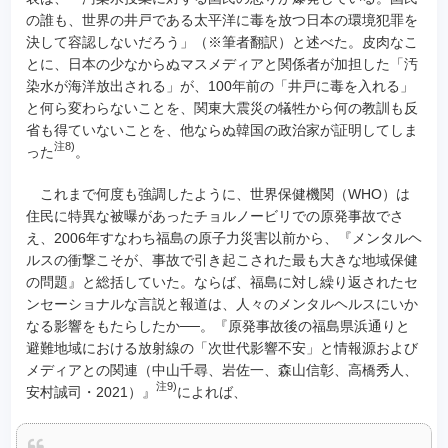
の誰も、世界の井戸である太平洋に毒を放つ日本の環境犯罪を
決して容認しないだろう」（※筆者翻訳）と述べた。皮肉なこ
とに、日本の少なからぬマスメディアと関係者が加担した「汚
染水が海洋放出される」が、100年前の「井戸に毒を入れる」
と何ら変わらないことを、関東大震災の犠牲から何の教訓も反
省も得ていないことを、他ならぬ韓国の政治家が証明してしま
注8)
った
。
これまで何度も強調したように、世界保健機関（WHO）は
住民に特異な被曝があったチョルノービリでの原発事故でさ
え、2006年すなわち福島の原子力災害以前から、『メンタルヘ
ルスの衝撃こそが、事故で引き起こされた最も大きな地域保健
の問題』と総括していた。ならば、福島に対し繰り返されたセ
ンセーショナルな言説と報道は、人々のメンタルヘルスにいか
なる影響をもたらしたか──。『原発事故後の福島県浜通りと
避難地域における放射線の「次世代影響不安」と情報源および
メディアとの関連（中山千尋、岩佐一、森山信彰、高橋秀人、
注9)
安村誠司・2021）』
によれば、