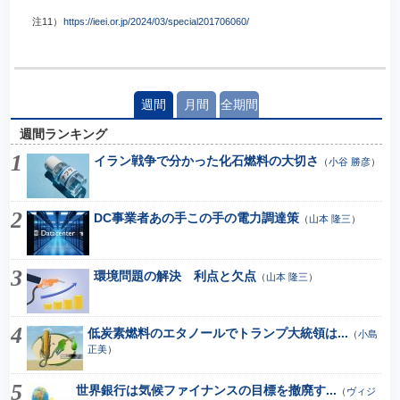
注11）
https://ieei.or.jp/2024/03/special201706060/
週間
月間
全期間
週間ランキング
イラン戦争で分かった化石燃料の大切さ
（
小谷 勝彦
）
DC事業者あの手この手の電力調達策
（
山本 隆三
）
環境問題の解決 利点と欠点
（
山本 隆三
）
低炭素燃料のエタノールでトランプ大統領は...
（
小島
正美
）
世界銀行は気候ファイナンスの目標を撤廃す...
（
ヴィジ