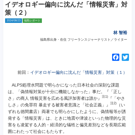
イデオロギー偏向に沈んだ「情報災害」対
策（２）
2024/08/23
福島レポート
林 智裕
福島県出身・在住 フリーランスジャーナリスト／ライター
F
T
a
w
c
i
前回：
イデオロギー偏向に沈んだ「情報災害」対策（１）
e
t
ALPS処理水問題で明らかになった日本社会の深刻な課題
b
t
は、「偽情報対策が十分に機能しなかった」事だ。『「正し
o
e
注1)
さ」の商人 情報災害を広める風評加害者は誰か』
『「やさ
o
r
注2)
しさ」の免罪符 暴走する被害者意識と「社会正義」』
（い
k
ずれも徳間書店）両著でも明らかにしたように、偽情報等が誘
発する「情報災害」は、ときに地震や津波といった物理的な災
害をも凌駕する人的・経済的な犠牲と偏見差別などを長期広範
囲にわたって社会にもたらす。