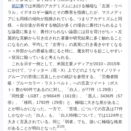
前記事
では米国のアカデミズムにおける極端な「左派・リベ
ラル」イデオロギー偏向とその弊害を指摘したが、マスメディ
アにも同様の傾向が指摘されている。つまりアカデミズムと同
様、＜自分達が共有する物語が多くの場合に裏付けられるよう
な論題に集まり、裏付けられない論題には目を背けがち＞＜左
翼的な見解から引き出された著書や研究結果に多く触れること
になるため、平均して『左寄り』の真実に行き着きやすくなる
＞＜外部からの脅威を感じると特に、魔女狩りを起こしやすい
＞状況に陥っていると考えられる。
これを示す一例として、米国主要メディアが2010～2015年
にかけて、ツイッター（現・X）上でどのようなマイノリティ
グループの苦境に言及したかの統計を参照する。「労働者階
級・ブルーカラー・ラストベルト」への言及ツイート（ポス
ト）数が60件であるのに対し、「白人」が77件（1.28倍）、
「同性愛・LGBT」が9664件（161倍）、「黒人」3436件（57
倍）、「移民」1792件（29倍）と、極端に大きな差があるこ
とが明らかになった。一方で、「苦境」についての言及は77件
しかなかった「白人」も、「白人特権について」では1124件と
大きく言及されている。同じ「弱者」でも、扱いに極端な格差
注10)
があることが明白となった
。