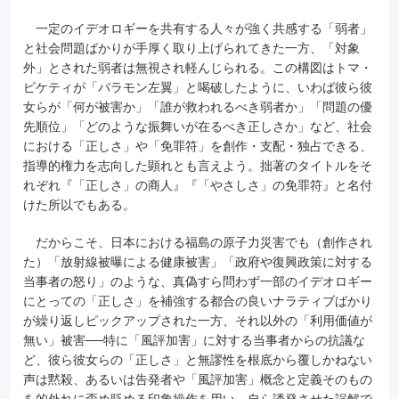
一定のイデオロギーを共有する人々が強く共感する「弱者」
と社会問題ばかりが手厚く取り上げられてきた一方、「対象
外」とされた弱者は無視され軽んじられる。この構図はトマ・
ピケティが「バラモン左翼」と喝破したように、いわば彼ら彼
女らが「何が被害か」「誰が救われるべき弱者か」「問題の優
先順位」「どのような振舞いが在るべき正しさか」など、社会
における「正しさ」や「免罪符」を創作・支配・独占できる、
指導的権力を志向した顕れとも言えよう。拙著のタイトルをそ
れぞれ『「正しさ」の商人』『「やさしさ」の免罪符』と名付
けた所以でもある。
だからこそ、日本における福島の原子力災害でも（創作され
た）「放射線被曝による健康被害」「政府や復興政策に対する
当事者の怒り」のような、真偽すら問わず一部のイデオロギー
にとっての「正しさ」を補強する都合の良いナラティブばかり
が繰り返しピックアップされた一方、それ以外の「利用価値が
無い」被害──特に「風評加害」に対する当事者からの抗議な
ど、彼ら彼女らの「正しさ」と無謬性を根底から覆しかねない
声は黙殺、あるいは告発者や「風評加害」概念と定義そのもの
を的外れに歪め貶める印象操作を用い、自ら誘発させた誤解で