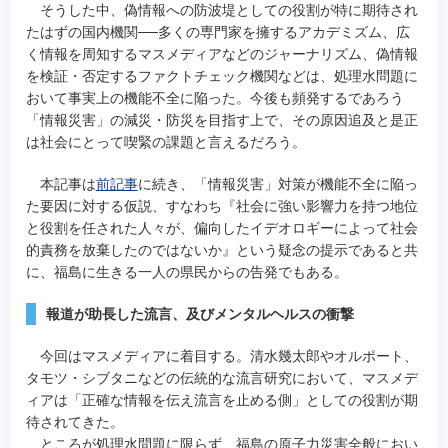
そうした中、偽情報への防波堤としての役割が特に期待され
たはずの国内機関──多くの専門家を擁するアカデミズム、広
く情報を周知するマスメディアなどのジャーナリズム、偽情報
を検証・否定するファクトチェック機関などは、処理水問題に
おいて事実上の機能不全に陥った。今後も頻発するであろう
「情報災害」の減災・防災を目指す上で、その原因追及と是正
は社会にとって喫緊の課題と言えるだろう。
本記事は
前記事
に続き、「情報災害」対策が機能不全に陥っ
た要因に対する仮説、すなわち『社会に強い影響力を持つ地位
と役割を任された人々が、偏向したイデオロギーによって社会
的責務を放棄したのではないか』という疑念の提示であると共
に、福島に生きる一人の県民からの告発でもある。
報道が助長した流言、及びメンタルヘルスの衝撃
今回はマスメディアに着目する。清水幾太郎やオルポート、
タモツ・シブタニなどの伝統的な流言研究において、マスメデ
ィアは「正確な情報を伝え流言を止める側」としての役割が期
待されてきた。
ところが処理水問題に限らず、福島の原子力災害全般におい