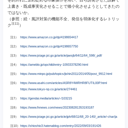
上書き・既成事実化させることで矮小化させようとしてきたの
ではないか。
（参照：続・風評対策の機能不全、発信を弱体化するレトリッ
注11)
ク
）
注1）
https://www.amazon.co.jp/dp/4198654417
注2）
https://www.amazon.co.jp/dp/4198657750
注3）
https://www.jstage.jst.go.jp/article/jaesjb/64/11/64_598/_pdf/
注4）
https://ameblo.jp/opchild/entry-10933378290.html
注5）
https://www.minpo.jp/pub/topics/jishin2011/2014/05/post_9912.html
注6）
https://www.asahi.com/articles/ASR8Y4WRHR8FUTIL00P.html
https://www.tokyo-np.co.jp/article/274461
注7）
https://gendai.media/articles/-/103215
注8）
https://www.fnnews.com/news/202308281353193187
注9）
https://www.jstage.jst.go.jp/article/jph/68/11/68_20-140/_article/-char/ja
注10）
https://shioshio3.hatenablog.com/entry/2022/09/03/191426