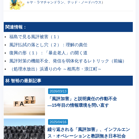
ャヤ・ラマチャンドラン、テッド・ノードハウス
）
関連情報：
福島で見る風評被害（１）
風評払拭の落とし穴（２）：理解の責任
復興の形（１）：「暴走老人」の開く道
風評対策の機能不全、発信を弱体化するレトリック（前編）
（処理水放出）浜通りの今 ～相馬市・浪江町～
林 智裕の最新記事
2026/03/13
「風評加害」と説明責任の作動不全
―15年目の情報環境を問い直す
2025/04/16
繰り返される「風評加害」、インフルエン
ス・オペレーションと教訓無き日本社会