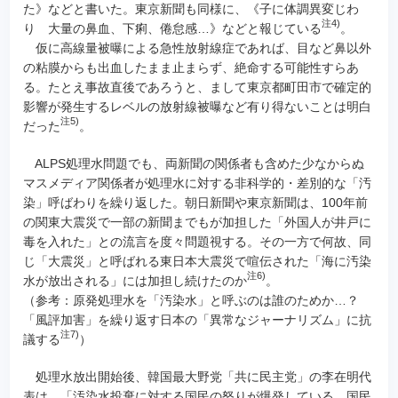
た》などと書いた。東京新聞も同様に、《子に体調異変じわ
注4)
り 大量の鼻血、下痢、倦怠感…》などと報じている
。
仮に高線量被曝による急性放射線症であれば、目など鼻以外
の粘膜からも出血したまま止まらず、絶命する可能性すらあ
る。たとえ事故直後であろうと、まして東京都町田市で確定的
影響が発生するレベルの放射線被曝など有り得ないことは明白
注5)
だった
。
ALPS処理水問題でも、両新聞の関係者も含めた少なからぬ
マスメディア関係者が処理水に対する非科学的・差別的な「汚
染」呼ばわりを繰り返した。朝日新聞や東京新聞は、100年前
の関東大震災で一部の新聞までもが加担した「外国人が井戸に
毒を入れた」との流言を度々問題視する。その一方で何故、同
じ「大震災」と呼ばれる東日本大震災で喧伝された「海に汚染
注6)
水が放出される」には加担し続けたのか
。
（参考：原発処理水を「汚染水」と呼ぶのは誰のためか…？
「風評加害」を繰り返す日本の「異常なジャーナリズム」に抗
注7)
議する
）
処理水放出開始後、韓国最大野党「共に民主党」の李在明代
表は、「汚染水投棄に対する国民の怒りが爆発している。国民