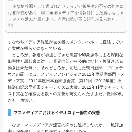
主な情報源として選ばれたメディアと被災者の不安の強さに
は相関性があり、特に全国メディアを情報源にした層は地元メ
ディアを選んだ層と比べ、有意に強い不安傾向が見られた。
すなわちメディア報道が被災者のメンタルヘルスに直結してい
た実態が明らかになっている。
ところが、報道が加担してきた流言や印象操作による深刻な
加害性と悪影響に対し、業界内部から公的に批判・検証される
動きは未だ無い。それどころか、前述した朝日新聞「プロメテ
ウスの罠」には、メディアアンビシャス2011年度活字部門・メ
ディア賞、2012年度日本新聞協会賞、第12回（2012年度）石
橋湛山記念早稲田ジャーナリズム大賞、2012年科学ジャーナリ
スト賞など権威ある数々の栄誉が与えられたままだ。撤回の動
きも一切無い。
マスメディアにおけるイデオロギー偏向の実態
なぜ、マスメディアが流言の抑制に逆行したのか。「風評加
害」が多発し、全く自浄すら出来ないのか。