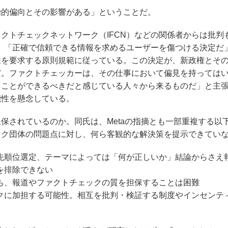
的偏向とその影響がある」ということだ。
トチェックネットワーク（IFCN）などの関係者からは批判
、「正確で信頼できる情報を求めるユーザーを傷つける決定だ」「
性を要求する原則規範に従っている。この決定が、新政権とそ
だ。ファクトチェッカーは、その仕事において偏見を持っては
くことができるべきだと感じている人々から来るものだ」と主
能性を懸念している。
されているのか。同氏は、Metaの指摘とも一部重複する以下
ック団体の問題点に対し、何ら客観的な解決策を提示できてい
先順位選定、テーマによっては「何が正しいか」結論からさえ
を排除できない
ち、報道やファクトチェックの質を担保することは困難
クに加担する可能性。相互を批判・検証する制度やインセンテ