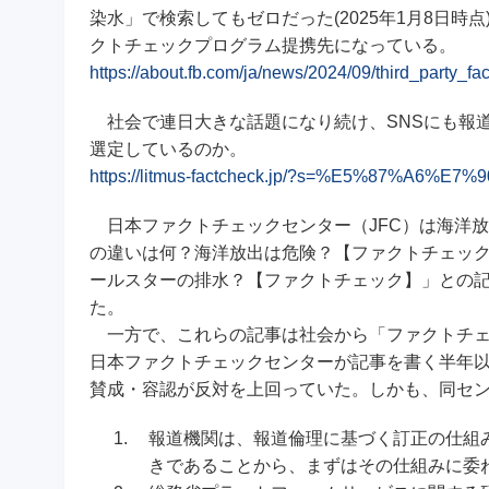
染水」で検索してもゼロだった(2025年1月8日時点
クトチェックプログラム提携先になっている。
https://about.fb.com/ja/news/2024/09/third_party_
社会で連日大きな話題になり続け、SNSにも報
選定しているのか。
https://litmus-factcheck.jp/?s=%E5%87%A6%
日本ファクトチェックセンター（JFC）は海洋放出
の違いは何？海洋放出は危険？【ファクトチェック
ールスターの排水？【ファクトチェック】」との記
た。
一方で、これらの記事は社会から「ファクトチェ
日本ファクトチェックセンターが記事を書く半年以
賛成・容認が反対を上回っていた。しかも、同セ
1.
報道機関は、報道倫理に基づく訂正の仕組
きであることから、まずはその仕組みに委