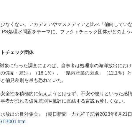
少なくない。アカデミアやマスメディアと比べ「偏向してい
LPS処理水問題をテーマに、ファクトチェック団体がどのよう
クトチェック団体
を対象に行った調査によれば、当事者は処理水の海洋放出にお
の偏見・差別」（18.1％）、「県内産業の衰退」（12.1％）
評と偏見差別を最も恐れていた。
安全性を積極的に伝えようとはせず、不安や怒りといった感
当事者が恐れる偏見差別や風評に直結する言説も珍しくない。
放出の反対集会』（朝日新聞・力丸祥子記者2023年6月21
GTB001.html