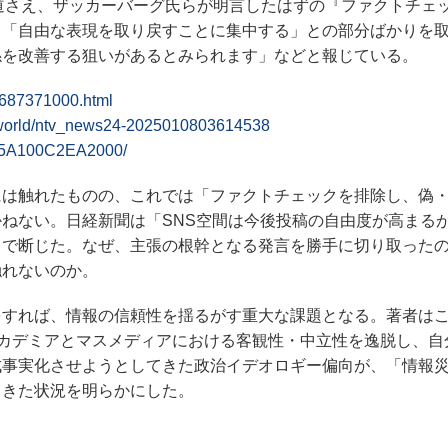
道さえ、ザッカーバーグ氏らが明言したはずの『ファクトチェ
、「自由な表現を取り戻すことに集中する」との部分ばかりを
係を改善する狙いがあるとみられます」などと報じている。
4687371000.html
24/world/ntv_news24-2025010803614538
0Y5A100C2EA2000/
は触れたものの、これでは「ファクトチェックを排除し、偽
ねない。日経新聞は「SNS空間は今後投稿の自由度が高まる
まで断じた。なぜ、主張の根幹となる発言を勝手に切り取った
触れないのか。
すれば、情報の信頼性を揺るがす重大な課題となる。著者は
アカデミアとマスメディアにおける客観性・中立性を逸脱し、自
事実化させようとしてきた政治イデオロギー偏向が、「情報災
てきた状況を明らかにした。