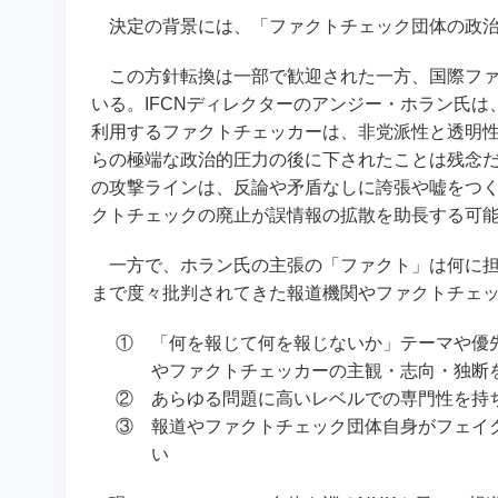
決定の背景には、「ファクトチェック団体の政治
この方針転換は一部で歓迎された一方、国際ファク
いる。IFCNディレクターのアンジー・ホラン氏は
利用するファクトチェッカーは、非党派性と透明
らの極端な政治的圧力の後に下されたことは残念
の攻撃ラインは、反論や矛盾なしに誇張や嘘をつ
クトチェックの廃止が誤情報の拡散を助長する可
一方で、ホラン氏の主張の「ファクト」は何に担保
まで度々批判されてきた報道機関やファクトチェ
①
「何を報じて何を報じないか」テーマや優
やファクトチェッカーの主観・志向・独断
②
あらゆる問題に高いレベルでの専門性を持
③
報道やファクトチェック団体自身がフェイ
い