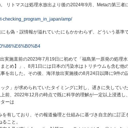
)。 リトマスは処理水放出より後の2024年9月、Metaの第三
fact-checking_program_in_japan/amp/
道にも偽・誤情報が溢れていたにもかかわらず、どういう基準
E7%90%86%E6%B0%B4
実施直前の2023年7月19日に初めて「福島第一原発の処理
まとめ】」、8月1日には日本の汚染水はトリチウムも含む他
事を出した。その後、海洋放出実施後の8月24日以降に9件の
ック」が求められていたタイミングに対し、遅きに失してい
上前、2022年12月の時点で既に科学的理解が一定以上浸透し
ンターは
みを有しており、その報道倫理と仕組みに基づき自主的に訂正
ねること。