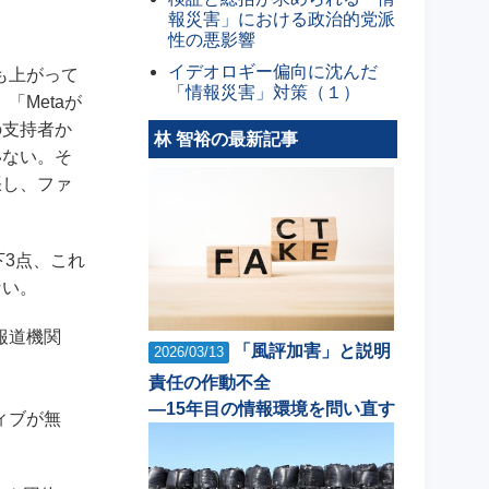
報災害」における政治的党派
性の悪影響
イデオロギー偏向に沈んだ
も上がって
「情報災害」対策（１）
Metaが
の支持者か
林 智裕の最新記事
いない。そ
張し、ファ
3点、これ
ない。
報道機関
「風評加害」と説明
2026/03/13
責任の作動不全
―15年目の情報環境を問い直す
ィブが無