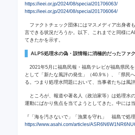
https://ieei.or.jp/2024/08/special201706063/
https://ieei.or.jp/2024/08/special201706064/
ファクトチェック団体にはマスメディア出身者も
言できる状況だろうか。以下、これまでと同様にA
てきたかを示す。
ALPS処理水の偽・誤情報に消極的だったファ
2021年5月に福島民報・福島テレビが福島県民
として「新たな風評の発生」（40.9％）、「県民へ
る。つまり処理水問題において、当事者たちは風
ところが、報道や著名人（政治家等）は処理水の
運動にばかり焦点を当てようとしてきた。中には
『「海を汚さないで」「漁業を守れ」 福島で処理水
https://www.asahi.com/articles/ASR6N6W1NR6NU