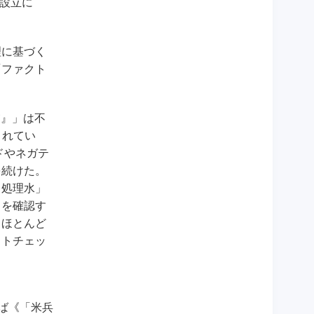
ー設立に
理に基づく
「ファクト
慮』」は不
されてい
ドやネガテ
を続けた。
る処理水」
」を確認す
らほとんど
クトチェッ
ば《「米兵