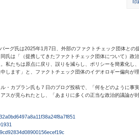
印
カーバーグ氏は2025年1月7日、外部のファクトチェック団体との
。同氏は「（提携してきたファクトチェック団体について）政
た。私たちは原点に戻り、誤りを減らし、ポリシーを簡素化し
集中します」と、ファクトチェック団体のイデオロギー偏向が
ル・カプラン氏も７日のブログ投稿で、「何をどのように事
イアスが見られたとし、「あまりに多くの正当な政治的議論が
cbff32a0bd6497a8a11f38a24f8a7f851
01931
b959cd92834d08900156ecef19c