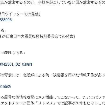
福島が放出するものと、事故を起こしていない国が放出するも
23日ツイッターでの発信）
6283008
ある」
5月24日東日本大震災復興特別委員会での発言）
す可能性もある」
023042301_02_0.html
の背景には、北朝鮮による偽・誤情報を用いた情報工作があ
0155/2/
る露骨な偽情報攻撃にさえ機能してこなかった。たとえばフ
ファクトチェック団体「リトマス」では記事が１件もヒットし