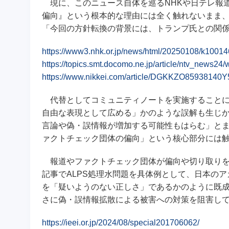
現に、このニュース自体を巡るNHKや日テレ報
偏向』という根本的な理由には全く触れないまま
「今回の方針転換の背景には、トランプ氏との関
https://www3.nhk.or.jp/news/html/20250108/k1001
https://topics.smt.docomo.ne.jp/article/ntv_news
https://www.nikkei.com/article/DGKKZO8593814
代替としてコミュニティノートを実施することに
自由な表現として広める」かのような誤解も生じか
言論や偽・誤情報が増加する可能性もはらむ」と
ァクトチェック団体の偏向」という核心部分には
報道やファクトチェック団体が偏向や切り取りを
記事でALPS処理水問題を具体例として、日本の
を「疑いようのない正しさ」であるかのように既成
さに偽・誤情報拡散による被害への対策を阻害し
https://ieei.or.jp/2024/08/special201706062/