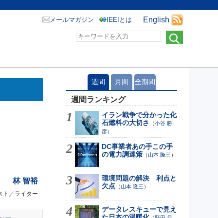
English
メールマガジン
IEEIとは
週間
月間
全期間
週間ランキング
イラン戦争で分かった化
石燃料の大切さ
（
小谷 勝
彦
）
DC事業者あの手この手
の電力調達策
（
山本 隆三
）
環境問題の解決 利点と
林 智裕
欠点
（
山本 隆三
）
スト／ライター
データレスキューで見え
た日本の温暖化
（
堅田 元