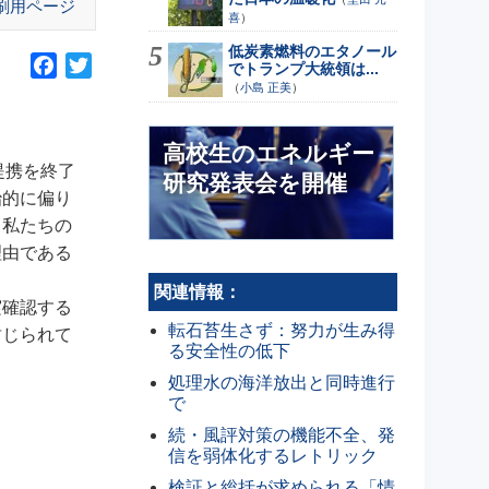
刷用ページ
喜
）
低炭素燃料のエタノール
F
T
でトランプ大統領は...
（
小島 正美
）
a
w
c
i
e
t
高校生のエネルギー
b
t
提携を終了
研究発表会を開催
o
e
治的に偏り
o
r
、私たちの
k
理由である
関連情報：
実確認する
転石苔生さず：努力が生み得
封じられて
る安全性の低下
処理水の海洋放出と同時進行
で
続・風評対策の機能不全、発
信を弱体化するレトリック
検証と総括が求められる「情