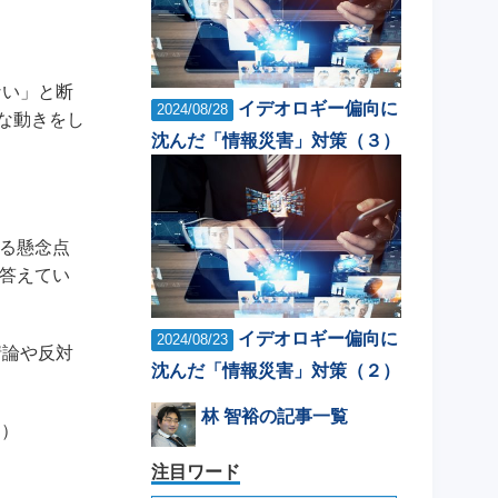
ない」と断
イデオロギー偏向に
2024/08/28
な動きをし
沈んだ「情報災害」対策（３）
ける懸念点
と答えてい
イデオロギー偏向に
2024/08/23
情論や反対
沈んだ「情報災害」対策（２）
林 智裕の記事一覧
日）
注目ワード