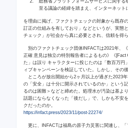
2.
総務省プラットフォームサービスに関する研究会
至る議論の経緯を踏まえ、インターネット
を理由に掲げ、ファクトチェックの対象から既存
訂正の仕組みを有しており」などというが、実態
チェック」が社会から真に必要とされ、信頼を得
別のファクトチェック団体INFACTは2021年、《 
正確 意見は独立の特別報告者によるもの》《[Fact
た」は誤り キャラクターに投じたのは「数百万円
ィブキャンペーンを検証していた。しかし、その
ところが放出開始から2ヶ月以上が過ぎた2023年1
の「安全」は十分に開示されているのか」という
るのは困難＞などと締めた。処理水が汚染は基よ
話題にならなくなった「後だし」で、しかも不安
クだったのか。
https://infact.press/2023/11/post-22274/
更に、INFACTは福島の原子力災害に関連し、