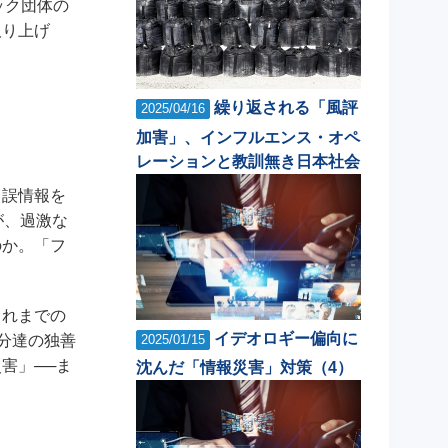
ック団体の
取り上げ
繰り返される「風評
2025/04/16
加害」、インフルエンス・オペ
レーションと教訓無き日本社会
・誤情報を
が、過激な
のか。「フ
これまでの
イデオロギー偏向に
分達の独善
2025/01/15
害」──ま
沈んだ「情報災害」対策（4）