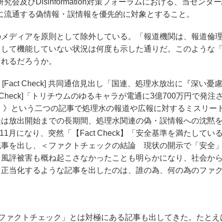
及びDisinformation対策フォーラムにおける、当センタ
に流通する偽情報・誤情報を優先的に対象とすること。
のメディアを原則として除外している。「報道機関は、報道倫
として機能していない状況は何度も示した通りだ。このような
られるだろうか。
[Fact Check] 共同通信見出し「国連、処理水放出に『深い憂
 Check]「トリチウムのゆるキャラが電通に3億700万円で発注
」》という二つの記事で処理水の報道や広報に対するミスリー
後は放出開始までの長期間、処理水関連の偽・誤情報への沈黙
1月になり、突然「【Fact Check】「安全基準を満たしてい
記事を出し、＜ファクトチェックの結論 現状の開示で「安全
り風評被害も概ね起こさなかったことも明らかになり、社会か
を正当化するような記事を出したのは、誰の為、何の為のファ
「ファクトチェック」とは対極にある記事も出してきた。たとえ