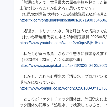
「普通に考えて、世界最大の原発事故を起こした
土俵で比べることが出来ると思いますか？」
（社民党副党首 大椿ゆうこ参議院議員2023年6月
https://x.com/ohtsubakiyuko/status/167190033450
「処理水、トリチウム水、何と呼ぼうが汚染水で
（れいわ新選組代表 山本太郎参議院議員 2023年
https://www.youtube.com/watch?v=0quvBjHdHxo
「私たちが食べる魚、さらに生態系に影響を及ぼ
（2023年4月23日しんぶん赤旗記事）
https://www.jcp.or.jp/akahata/aik23/2023-04-23/2
しかも、これら処理水の「汚染水」プロパガンダ
明らかになっている。
https://www.yomiuri.co.jp/world/20250108-OYT1T5
ところがファクトチェック団体は、外国勢力によ
ック団体の記事を「処理水」で検索してみると、