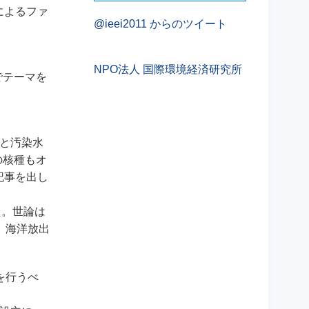
者によるファ
@ieei2011 からのツイート
NPO法人 国際環境経済研究所
でテーマを
水と汚染水
の核種もオ
記事を出し
た。世論は
、海洋放出
を行うべ