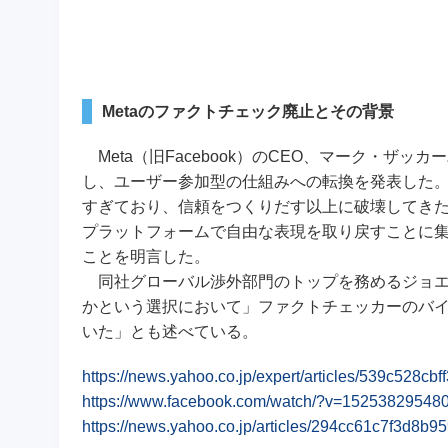
Metaのファクトチェック廃止とその背景
Meta（旧Facebook）のCEO、マーク・ザッ
し、ユーザー参加型の仕組みへの転換を発表した
すぎており、信頼をつくりだす以上に破壊してき
プラットフォームで自由な表現を取り戻すことに
ことを明言した。
同社グローバル渉外部門のトップを務めるジョエ
かという選択において」ファクトチェッカーのバ
いた」とも述べている。
https://news.yahoo.co.jp/expert/articles/539c528
https://www.facebook.com/watch/?v=15253829548
https://news.yahoo.co.jp/articles/294cc61c7f3d8