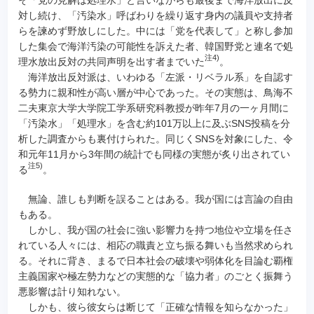
対し続け、「汚染水」呼ばわりを繰り返す身内の議員や支持者
らを諫めず野放しにした。中には「党を代表して」と称し参加
した集会で海洋汚染の可能性を訴えた者、韓国野党と連名で処
注4)
理水放出反対の共同声明を出す者までいた
。
海洋放出反対派は、いわゆる「左派・リベラル系」を自認す
る勢力に親和性が高い層が中心であった。その実態は、鳥海不
二夫東京大学大学院工学系研究科教授が昨年7月の一ヶ月間に
「汚染水」「処理水」を含む約101万以上に及ぶSNS投稿を分
析した調査からも裏付けられた。同じくSNSを対象にした、令
和元年11月から3年間の統計でも同様の実態が炙り出されてい
注5)
る
。
無論、誰しも判断を誤ることはある。我が国には言論の自由
もある。
しかし、我が国の社会に強い影響力を持つ地位や立場を任さ
れている人々には、相応の職責と立ち振る舞いも当然求められ
る。それに背き、まるで日本社会の破壊や弱体化を目論む覇権
主義国家や極左勢力などの実態的な「協力者」のごとく振舞う
悪影響は計り知れない。
しかも、彼ら彼女らは断じて「正確な情報を知らなかった」