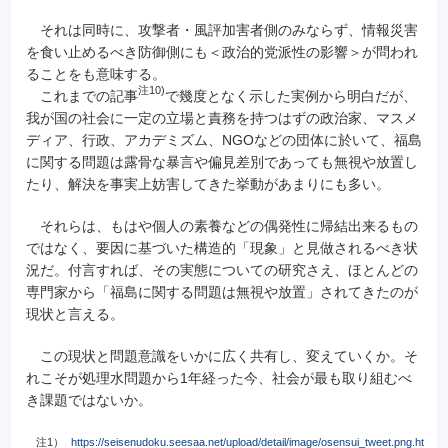
それは同時に、攻撃者・風評加害者側のみならず、情報災害
を食い止めるべき防御側にも＜政治的党派性の影響＞が問われ
ることをも意味する。
注10)
これまでの記事
で幾度となく示した実例から明白だが、
我が国の社会に一定の立場と責務を持つはずの政治家、マスメ
ディア、行政、アカデミズム、NGOなどの団体に於いて、福島
に関する問題は露骨な暴言や偏見差別であっても無視や放置し
たり、解決を事実上妨害してきた挙動があまりにも多い。
それらは、もはや個人の素養などの偶発性に帰結出来るもの
ではなく、要因に基づいた構造的「現象」と見做されるべき状
況だ。付言すれば、その実態についての研究さえ、ほとんどの
専門家から「福島に関する問題は無視や放置」されてきたのが
現状と言える。
この現状と問題意識をいかに広く共有し、変えていくか。そ
れこそが処理水問題から1年経った今、社会が最も取り組むべ
き課題ではないか。
注1）
https://seisenudoku.seesaa.net/upload/detail/image/osensui_tweet.png.ht