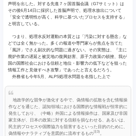
声明を出した。対する先進７ヶ国首脳会議（G7サミット）は
その後6月14日に採択した首脳声明で、処理水放出について
「安全で透明性が高く、科学に基づいたプロセスを支持する」
と明言している。
つまり、処理水反対運動の本質とは「汚染に対する懸念」な
どでは全く無かった。多くの報道や専門家らが焦点を当てた
「風評」でさえ副次的な問題に過ぎない。その実態は、『主に
廃炉作業の遅延と被災地の復興妨害、原子力政策の頓挫、我が
国の国際社会における信頼と地位・影響力の低下などを狙った
情報工作と見做すべき攻撃』であったと言えるだろう。
外務省も今年5月、ALPS処理水問題を名指した上で
地政学的な競争が激化する中で、偽情報の拡散を含む情報操
作などを通じた、認知領域における国際的な情報戦が恒常的に
発生しており、（中略）外国による情報操作は、国家及び非国
家主体が、日本の政策に対する信頼を損なわせる、あるいは、
民主的プロセスや国際協力を阻害するといった目的のために、
注3)
偽情報やナラティブを意図的に流布するもの
。