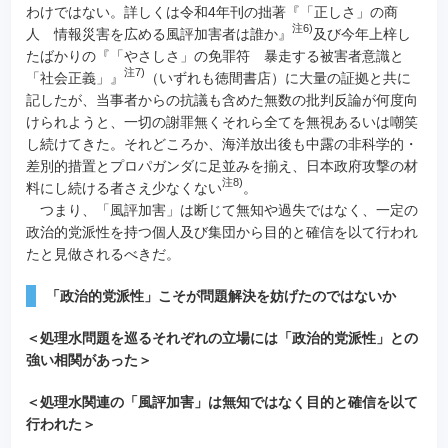
わけではない。詳しくは令和4年刊の拙著『「正しさ」の商
注6)
人 情報災害を広める風評加害者は誰か』
及び今年上梓し
たばかりの『「やさしさ」の免罪符 暴走する被害者意識と
注7)
「社会正義」』
（いずれも徳間書店）に大量の証拠と共に
記したが、当事者からの抗議も含めた無数の批判反論が何度向
けられようと、一切の謝罪無くそれら全てを無視あるいは嘲笑
し続けてきた。それどころか、海洋放出後も中露の非科学的・
差別的措置とプロパガンダに足並みを揃え、日本政府攻撃の材
注8)
料にし続ける者さえ少なくない
。
つまり、「風評加害」は断じて無知や過失ではなく、一定の
政治的党派性を持つ個人及び集団から目的と確信を以て行われ
たと見做されるべきだ。
「政治的党派性」こそが問題解決を妨げたのではないか
＜処理水問題を巡るそれぞれの立場には「政治的党派性」との
強い相関があった＞
＜処理水関連の「風評加害」は無知ではなく目的と確信を以て
行われた＞