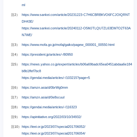
ml
注2）
https://www.sankei.com/article/20231223-C7H6CBRBKVO6FCJOIQRNT
DH43E/
https://www.sankei.com/article/20240112-O5MJTLQU7ZL63EW7O2T63A
N7WE/
注3）
https://www.mofa.go.jp/mofaj/gaiko/pagew_000001_00550.html
注4）
https://president.jp/articles/-/80950
注5）
https://news.yahoo.co.jp/expert/articles/b06a69badc65ea0451abdaa6e184
b8b1ffef7bc8
https://gendai.media/articles/-/103215?page=5
注6）
https://amzn.asia/d/0brWg0mm
注7）
https://amzn.asia/d/0e8scuuI
注8）
https://gendai.media/articles/-/116323
注9）
https://apinitiative.org/2022/03/10/34932/
注10）
https://ieei.or.jp/2023/07/special201706052/
https://ieei.or.jp/2023/07/special201706054/