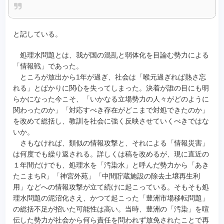
と記している。
処理水問題とは、我が国の混乱と弱体化を目論む勢力による
「情報戦」であった。
ところが放出から1年が過ぎ、社会は「喉元過ぎれば熱さ忘
れる」とばかりに関心を失ってしまった。決着が誰の目にも明
らかになった今こそ、「いかなる立場勢力の人々がどのように
関わったのか」「対応すべき存在がどこまで対処できたのか」
を改めて総括し、教訓を社会に強く反映させていくべきではな
いか。
さもなければ、類似の情報攻撃と、それによる「情報災害」
は何度でも繰り返される。詳しくは稿を改めるが、現に直近の
１年間だけでも、処理水を「汚染水」と呼んだ勢力から「あき
たこまちR」「神宮外苑」「中間貯蔵施設の除去土壌再生利
用」などへの情報攻撃が立て続けに起こっている。そもそも処
理水問題の泥沼化さえ、かつて起こった「豊洲市場移転問題」
の総括不足が招いた可能性は高い。当時、豊洲の「汚染」を喧
伝した勢力が社会から何ら責任を問われず放免されたことで再