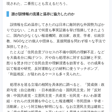
現された、二番煎じとも言えるだろう。
誰が誤情報の流通と温存に協力したのか
誤情報を広め温存してきたのは日本に敵対的な外国勢力ばか
りではない。これまで何度も事実証拠を挙げ指摘してきたよう
に、国内の少なくない報道機関、政治家、政党、学者、伝統宗
教、NGOなどの個人や団体も、直接間接を問わず様々な手法で
加担してきた。
たとえば「住民合意プロセスの不備や国民の理解不足」など
を大義名分に掲げつつ、片や自ら処理水に対する誤解と不安、
怒りを焚き付けて住民合意や理解浸透を妨害する。その成果を
以て報道や研究、反対運動などの材料に使うマッチポンプ、
「利益相反」が疑われるケースも多々見られた。
処理水を巡る立場の相関を具体的に調べると、『賛成側：政
府与党（自公政権）・日本維新の会・国民民主党』対『反対
側：中国共産党・立憲民主党・共産党・社民党・れいわ新選
組・それらの支持層を中心とした報道機関・市民団体・学者・
活動家』という対立軸が鮮明になる。なお立憲民主党は建前こ
そ「党の見解は処理水」と言いながらも最後まで海洋放出に反