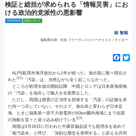
検証と総括が求められる「情報災害」にお
ける政治的党派性の悪影響
2024/08/05
福島レポート
林 智裕
福島県出身・在住 フリーランスジャーナリスト／ライター
F
T
a
w
c
i
ALPS処理水海洋放出から1年が経った。放出前に散々喧伝さ
注1)
e
t
れた
「汚染」は、当然ながら全く起こらなかった。
ところが処理水放出開始以降、中国とロシアは日本産海産物
b
t
の「汚染」を強弁して輸入を全面禁止した。
o
e
ただし、両国は措置の正当性を担保する「汚染」の証拠を未
o
r
だ何一つ示していない。その上で、放出前と変わらず日本近
k
海、ときに福島第一原子力発電所の50km圏内海域にまで自国
注2)
の漁船を堂々と送り込み続けている
。
両国は5月26日に行われた中露首脳会談でも処理水を改めて
「核汚染水」と呼び、「深刻な懸念を表明する」と訴える共同