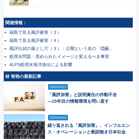
関連情報：
福島で見る風評被害（３）
福島で見る風評被害（４）
風評払拭の落とし穴（３）：公開という名の「隠蔽」
処理水問題：歪められたイメージと変えるべき事実
ALPS処理水海洋放出による影響
林 智裕の最新記事
2026/03/13
「風評加害」と説明責任の作動不全
―15年目の情報環境を問い直す
2025/04/16
繰り返される「風評加害」、インフルエン
ス・オペレーションと教訓無き日本社会