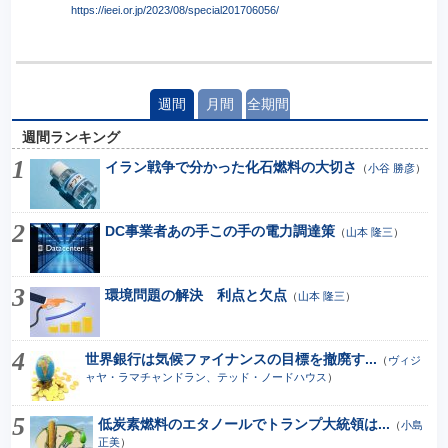
https://ieei.or.jp/2023/08/special201706056/
週間
月間
全期間
週間ランキング
イラン戦争で分かった化石燃料の大切さ
（
小谷 勝彦
）
DC事業者あの手この手の電力調達策
（
山本 隆三
）
環境問題の解決 利点と欠点
（
山本 隆三
）
世界銀行は気候ファイナンスの目標を撤廃す...
（
ヴィジ
ャヤ・ラマチャンドラン、テッド・ノードハウス
）
低炭素燃料のエタノールでトランプ大統領は...
（
小島
正美
）