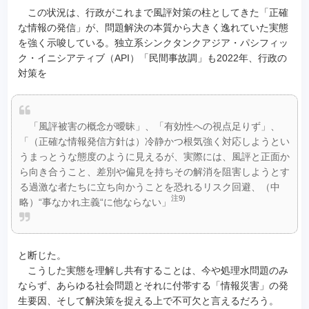
この状況は、行政がこれまで風評対策の柱としてきた「正確
な情報の発信」が、問題解決の本質から大きく逸れていた実態
を強く示唆している。独立系シンクタンクアジア・パシフィッ
ク・イニシアティブ（API）「民間事故調」も2022年、行政の
対策を
「風評被害の概念が曖昧」、「有効性への視点足りず」、
「（正確な情報発信方針は）冷静かつ根気強く対応しようとい
うまっとうな態度のように見えるが、実際には、風評と正面か
ら向き合うこと、差別や偏見を持ちその解消を阻害しようとす
る過激な者たちに立ち向かうことを恐れるリスク回避、（中
注9)
略）“事なかれ主義“に他ならない」
と断じた。
こうした実態を理解し共有することは、今や処理水問題のみ
ならず、あらゆる社会問題とそれに付帯する「情報災害」の発
生要因、そして解決策を捉える上で不可欠と言えるだろう。