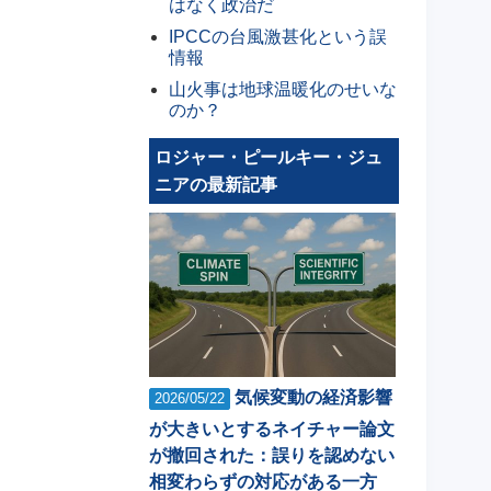
はなく政治だ
IPCCの台風激甚化という誤
情報
山火事は地球温暖化のせいな
のか？
ロジャー・ピールキー・ジュ
ニアの最新記事
気候変動の経済影響
2026/05/22
が大きいとするネイチャー論文
が撤回された：誤りを認めない
相変わらずの対応がある一方