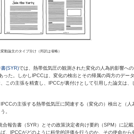
候変動論文のタイプ分け（邦訳は省略）
書(SYR)
では、熱帯低気圧の観測された変化の人為的影響への
あった。しかしIPCCは、変化の検出とその帰属の両方のデー
は、この主張を精査し、IPCCが裏付けとして引用した論文は、
PCCの主張する熱帯低気圧に関連する（変化の）検出と（人
よう。
統合報告書（SYR）とその政策決定者向け要約（SPM）に記
ば、IPCCがどのように科学的評価を行うのか、その使命から