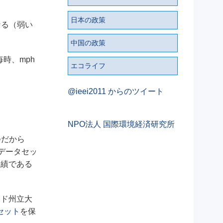
日本の政策
なる（弱い
中国の政策
時、mph
エコライフ
@ieei2011 からのツイート
NPO法人 国際環境経済研究所
つだから
データセッ
業績である
ラド州立大
セット
を保