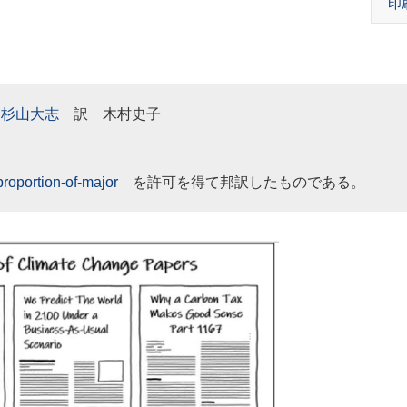
印
幹
杉山大志
訳 木村史子
proportion-of-major
を許可を得て邦訳したものである。