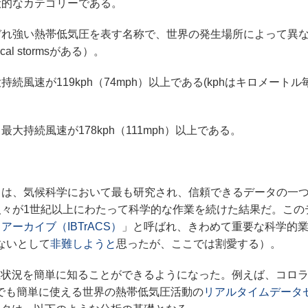
般的なカテゴリーである。
ぞれ強い熱帯低気圧を表す名称で、世界の発生場所によって異
ical stormsがある）。
速が119kph（74mph）以上である(kphはキロメートル毎
持続風速が178kph（111mph）以上である。
は、気候科学において最も研究され、信頼できるデータの一
々が1世紀以上にわたって科学的な作業を続けた結果だ。この
ーカイブ（IBTrACS）
」と呼ばれ、きわめて重要な科学的
ないとして
非難しようと
思ったが、ここでは割愛する）。
発生状況を簡単に知ることができるようになった。例えば、コロ
使って、誰でも簡単に使える世界の熱帯低気圧活動の
リアルタイムデータ