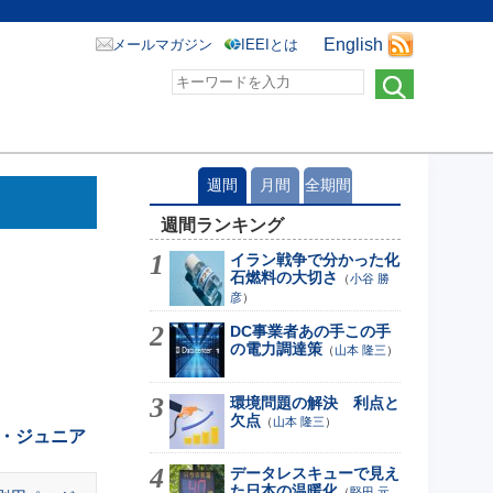
English
メールマガジン
IEEIとは
週間
月間
全期間
週間ランキング
イラン戦争で分かった化
石燃料の大切さ
（
小谷 勝
彦
）
DC事業者あの手この手
の電力調達策
（
山本 隆三
）
環境問題の解決 利点と
欠点
（
山本 隆三
）
・ジュニア
データレスキューで見え
た日本の温暖化
（
堅田 元