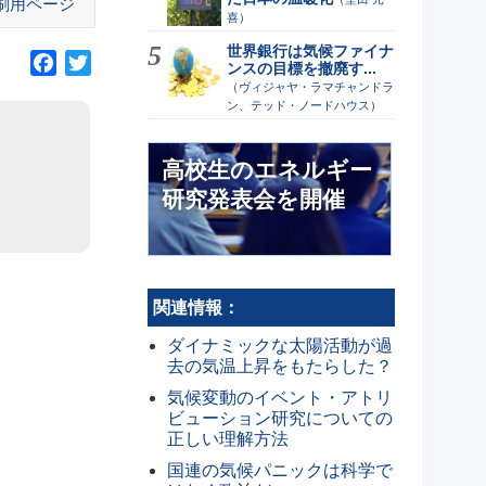
刷用ページ
喜
）
世界銀行は気候ファイナ
F
T
ンスの目標を撤廃す...
a
w
（
ヴィジャヤ・ラマチャンドラ
ン、テッド・ノードハウス
）
c
i
e
t
b
t
高校生のエネルギー
o
e
研究発表会を開催
o
r
k
関連情報：
ダイナミックな太陽活動が過
去の気温上昇をもたらした？
気候変動のイベント・アトリ
ビューション研究についての
正しい理解方法
国連の気候パニックは科学で