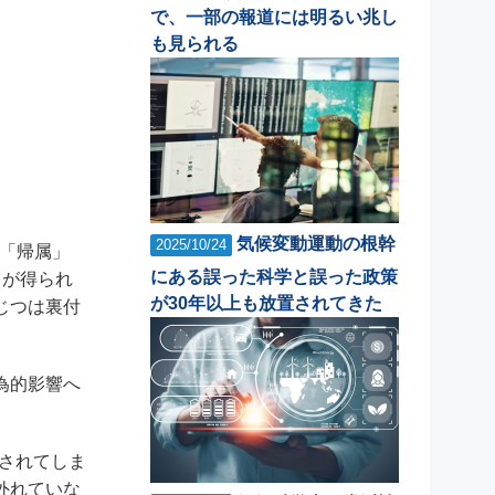
で、一部の報道には明るい兆し
も見られる
気候変動運動の根幹
2025/10/24
「帰属」
にある誤った科学と誤った政策
タが得られ
が30年以上も放置されてきた
じつは裏付
為的影響へ
載されてしま
外れていな