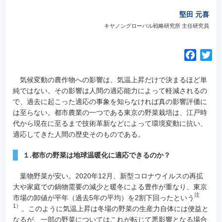
堅田 元喜
キヤノングローバル戦略研究所 主任研究員
F
T
a
w
c
i
気候変動の農作物への影響は、気温上昇だけで決まるほど単
e
t
純ではない。
その影響は人間の適応能力によって軽減されるの
で、過去に起こった適応の事象を知らなければ真の影響評価に
b
t
は至らない。都市農業の一つである東京の野菜栽培は、江戸時
o
e
代から現在に至るまで技術革新などによって環境変動に抗い、
o
r
適応してきた人間の歴史そのものである。
k
１.都市の野菜は地球温暖化に適応できるのか？
葉物野菜が安い。2020年12月、新型コロナウイルスの再拡
大や家庭での鍋物需要の減少と暖冬による豊作が重なり、東京
注
市場の卸値が平年（過去5年の平均）を2割下回ったという
1）
。このように気温上昇は冬場の野菜の生産力自体には便益と
なるが、一部の野菜についてはこれが転じて悪影響となる場合