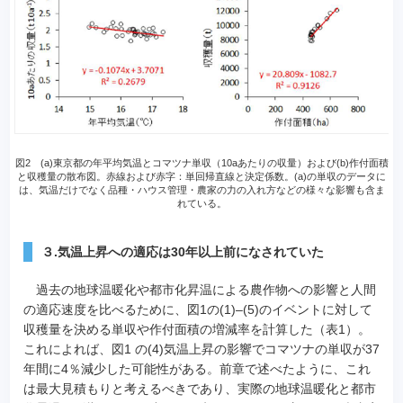
図2 (a)東京都の年平均気温とコマツナ単収（10aあたりの収量）および(b)作付面積
と収穫量の散布図。赤線および赤字：単回帰直線と決定係数。(a)の単収のデータに
は、気温だけでなく品種・ハウス管理・農家の力の入れ方などの様々な影響も含ま
れている。
３.気温上昇への適応は30年以上前になされていた
過去の地球温暖化や都市化昇温による農作物への影響と人間
の適応速度を比べるために、図1の(1)–(5)のイベントに対して
収穫量を決める単収や作付面積の増減率を計算した（表1）。
これによれば、図1 の(4)気温上昇の影響でコマツナの単収が37
年間に4％減少した可能性がある。前章で述べたように、これ
は最大見積もりと考えるべきであり、実際の地球温暖化と都市