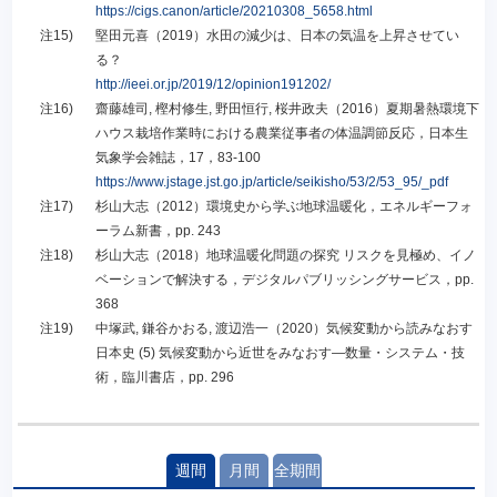
https://cigs.canon/article/20210308_5658.html
注15)
堅田元喜（2019）水田の減少は、日本の気温を上昇させてい
る？
http://ieei.or.jp/2019/12/opinion191202/
注16)
齋藤雄司, 樫村修生, 野田恒行, 桜井政夫（2016）夏期暑熱環境下
ハウス栽培作業時における農業従事者の体温調節反応，日本生
気象学会雑誌，17，83-100
https://www.jstage.jst.go.jp/article/seikisho/53/2/53_95/_pdf
注17)
杉山大志（2012）環境史から学ぶ地球温暖化，エネルギーフォ
ーラム新書，pp. 243
注18)
杉山大志（2018）地球温暖化問題の探究 リスクを見極め、イノ
ベーションで解決する，デジタルパブリッシングサービス，pp.
368
注19)
中塚武, 鎌谷かおる, 渡辺浩一（2020）気候変動から読みなおす
日本史 (5) 気候変動から近世をみなおす―数量・システム・技
術，臨川書店，pp. 296
週間
月間
全期間