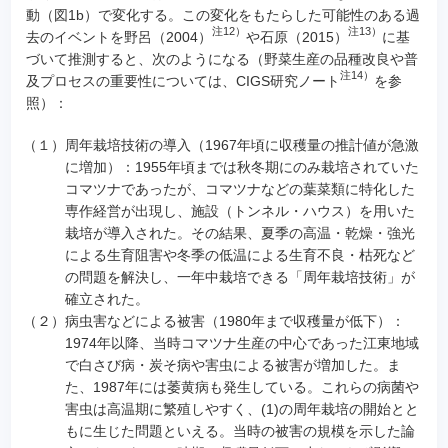
動（図1b）で変化する。この変化をもたらした可能性のある過
注12）
注13）
去のイベントを野呂（2004）
や石原（2015）
に基
づいて推測すると、次のようになる（野菜生産の品種改良や普
注14）
及プロセスの重要性については、CIGS研究ノート
を参
照）：
（１）
周年栽培技術の導入（1967年頃に収穫量の推計値が急激
に増加）：1955年頃までは秋冬期にのみ栽培されていた
コマツナであったが、コマツナなどの葉菜類に特化した
専作経営が出現し、施設（トンネル・ハウス）を用いた
栽培が導入された。その結果、夏季の高温・乾燥・強光
による生育阻害や冬季の低温による生育不良・枯死など
の問題を解決し、一年中栽培できる「周年栽培技術」が
確立された。
（２）
病虫害などによる被害（1980年まで収穫量が低下）：
1974年以降、当時コマツナ生産の中心であった江東地域
で白さび病・炭そ病や害虫による被害が増加した。ま
た、1987年には萎黄病も発生している。これらの病菌や
害虫は高温期に繁殖しやすく、(1)の周年栽培の開始とと
もに生じた問題といえる。当時の被害の規模を示した論