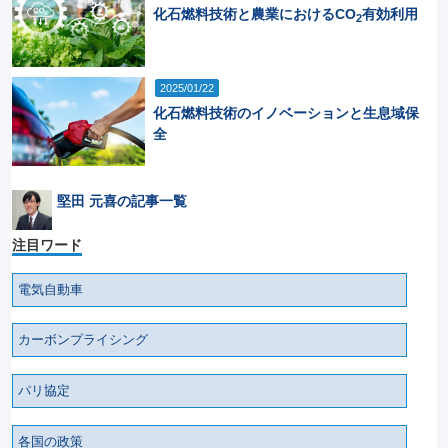
化石燃料技術と農業におけるCO
有効利用
2
2025/01/22
化石燃料技術のイノベーションと生息域保
全
堅田 元喜の記事一覧
注目ワード
電気自動車
カーボンプライシング
パリ協定
各国の政策