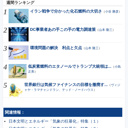
週間ランキング
イラン戦争で分かった化石燃料の大切さ
（
小谷 勝彦
）
DC事業者あの手この手の電力調達策
（
山本 隆三
）
環境問題の解決 利点と欠点
（
山本 隆三
）
低炭素燃料のエタノールでトランプ大統領は...
（
小島
正美
）
世界銀行は気候ファイナンスの目標を撤廃す...
（
ヴィジ
ャヤ・ラマチャンドラン、テッド・ノードハウス
）
関連情報：
日本文明とエネルギー「気象の狂暴化」特集（１）