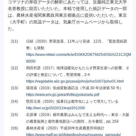
コマツナの単収データの解析にあたっては、近藤純正東北大学
名誉教授に助言いただいた。本稿で使用した統計データの一部
は、農林水産省関東農政局東京都拠点に提供いただいた。東京
（大手町）の気温データは、気象庁ホームページから取得し
た。
注1)
日経（2020）野菜急落、11年ぶり安値 12月、「緊急需給調
整」も発動
https://www.nikkei.com/article/DGKKZO67582540S0A221C2QM
8000/
注2)
岡田邦彦（2017）地球温暖化がもたらす野菜生産への影響、そ
の評価と推定について，野菜情報，2-4
https://vegetable.alic.go.jp/yasaijoho/joho/1007/joho01.html
注3)
環境省（2019）気候変動適応法（平成 30 年法律第 50 号）
https://www.env.go.jp/earth/tikujyokaisetu.pdf
注4)
堅田元喜（2020）猛暑日は都市化によって増大している
http://ieei.or.jp/2020/12/expl201209/
注5)
石原肇（2019）都市農業はみんなで支える時代へ：東京・大阪
の農業振興と都市農地新法への期待，古今書院，pp. 254
注6)
農林水産省（2020）平成30年生産農業所得統計
https://www.maff.go.jp/j/tokei/kouhyou/nougyou_sansyutu/