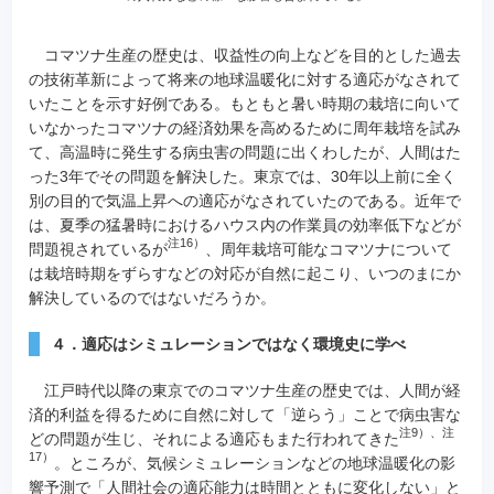
コマツナ生産の歴史は、収益性の向上などを目的とした過去
の技術革新によって将来の地球温暖化に対する適応がなされて
いたことを示す好例である。もともと暑い時期の栽培に向いて
いなかったコマツナの経済効果を高めるために周年栽培を試み
て、高温時に発生する病虫害の問題に出くわしたが、人間はた
った3年でその問題を解決した。東京では、30年以上前に全く
別の目的で気温上昇への適応がなされていたのである。近年で
は、夏季の猛暑時におけるハウス内の作業員の効率低下などが
注16）
問題視されているが
、周年栽培可能なコマツナについて
は栽培時期をずらすなどの対応が自然に起こり、いつのまにか
解決しているのではないだろうか。
４．適応はシミュレーションではなく環境史に学べ
江戸時代以降の東京でのコマツナ生産の歴史では、人間が経
済的利益を得るために自然に対して「逆らう」ことで病虫害な
注9）、注
どの問題が生じ、それによる適応もまた行われてきた
17）
。ところが、気候シミュレーションなどの地球温暖化の影
響予測で「人間社会の適応能力は時間とともに変化しない」と