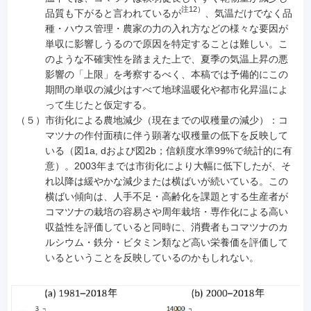
注12）
品質も下がると言われているが
、気温だけでなく品
種・ハウス管理・農家の力の入れ方などの様々な要因が
単収に影響しうるので原因を特定することは難しい。こ
のような不確実性を踏まえた上で、夏季の気温上昇の悪
影響の「上限」を考察するべく、本稿では予備的にこの
期間の単収の減少はすべて地球温暖化や都市化昇温によ
って生じたと仮定する。
（５）
市街化による農地減少（現在までの収穫量の減少）：コ
マツナの作付面積に伴う顕著な収穫量の低下を反映して
いる（図1a, dおよび図2b；信頼度水準99%で統計的に有
意）。2003年までは市街化により大幅に低下したが、そ
れ以降は緩やかな減少または横ばいが続いている。この
横ばい傾向は、人手不足・高齢化を課題とする生産者が
コマツナの栽培の容易さや周年栽培・専作化による高い
収益性を評価していると同時に、消費者もコマツナのカ
ルシウム・鉄分・ビタミン類など高い栄養価を評価して
いるということを反映しているのかもしれない。