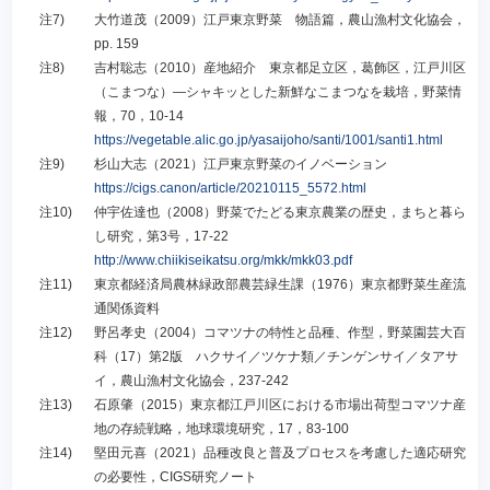
注7)
大竹道茂（2009）江戸東京野菜 物語篇，農山漁村文化協会，
pp. 159
注8)
吉村聡志（2010）産地紹介 東京都足立区，葛飾区，江戸川区
（こまつな）―シャキッとした新鮮なこまつなを栽培，野菜情
報，70，10-14
https://vegetable.alic.go.jp/yasaijoho/santi/1001/santi1.html
注9)
杉山大志（2021）江戸東京野菜のイノベーション
https://cigs.canon/article/20210115_5572.html
注10)
仲宇佐達也（2008）野菜でたどる東京農業の歴史，まちと暮ら
し研究，第3号，17-22
http://www.chiikiseikatsu.org/mkk/mkk03.pdf
注11)
東京都経済局農林緑政部農芸緑生課（1976）東京都野菜生産流
通関係資料
注12)
野呂孝史（2004）コマツナの特性と品種、作型，野菜園芸大百
科（17）第2版 ハクサイ／ツケナ類／チンゲンサイ／タアサ
イ，農山漁村文化協会，237-242
注13)
石原肇（2015）東京都江戸川区における市場出荷型コマツナ産
地の存続戦略，地球環境研究，17，83-100
注14)
堅田元喜（2021）品種改良と普及プロセスを考慮した適応研究
の必要性，CIGS研究ノート