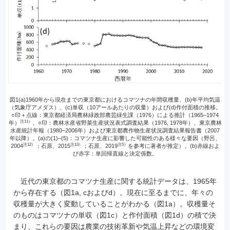
図1(a)1960年から現在までの東京都におけるコマツナの年間収穫量、(b)年平均気温
（気象庁アメダス）、(c)単収（10アールあたりの収量）および(d)作付面積の推移。
○印＋点線：東京都経済局農林緑政部農芸緑生課（1976）による推計（1965–1974
注11）
年）
、○印：農林水産省野菜生産状況表式調査結果（1976, 1978年）、東京農林
水産統計年報（1980–2006年）および東京都農作物生産状況調査結果報告書（2007
年以降）。(a)の(1)–(5)：コマツナ生産に影響した可能性のある様々な要因（野呂、
注12）
注13）
注5）
2004
；石原、2015
；石原、2019
を参考に著者が推定）。(b)赤線およ
び赤字：単回帰直線と決定係数。
近代の東京都のコマツナ生産に関する統計データは、1965年
から存在する（図1a, cおよびd）。現在に至るまでに、年々の
収穫量が大きく変動していることがわかる（図1a）。収穫量そ
のものはコマツナの単収（図1c）と作付面積（図1d）の積で決
まり、これらの要因は農業の技術革新や気温上昇などの環境変