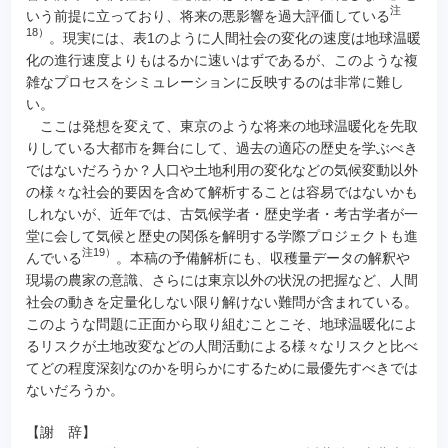
注
いう前提に立っており、将来の悪影響を過大評価している
18）
。現実には、表1のように人間社会の変化の速度は地球温暖
化の進行速度よりもはるかに速いはずであるが、このような複
雑なプロセスをシミュレーションに反映するのは非常に難し
い。
ここは発想を変えて、東京のような将来の地球温暖化を先取
りしている大都市を舞台にして、過去の適応の歴史を学ぶべき
ではないだろうか？人口や土地利用の変化などの気候変動以外
の様々な社会的要因を含めて解析することは容易ではないかも
しれないが、近年では、古気候学者・歴史学者・考古学者が一
堂に会して気候と歴史の関係を解明する学際プロジェクトも進
注19）
んでいる
。本稿の予備解析にも、収穫量データの解釈や
現場の農家の意識、さらには東京以外の状況の把握など、人間
社会の動きを定量化しない限り解けない難問が含まれている。
このような問題に正面から取り組むことこそ、地球温暖化によ
るリスクが土地改変などの人間活動による様々なリスクと比べ
てどの程度深刻なのかを明らかにするために最優先すべきでは
ないだろうか。
【謝 辞】