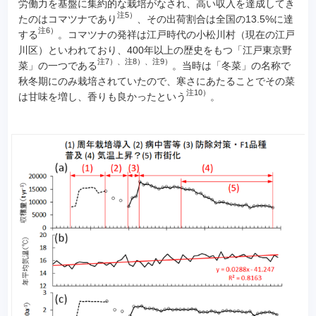
労働力を基盤に集約的な栽培がなされ、高い収入を達成してき
注5）
たのはコマツナであり
、その出荷割合は全国の13.5%に達
注6）
する
。コマツナの発祥は江戸時代の小松川村（現在の江戸
川区）といわれており、400年以上の歴史をもつ「江戸東京野
注7）、注8）、注9）
菜」の一つである
。当時は「冬菜」の名称で
秋冬期にのみ栽培されていたので、寒さにあたることでその菜
注10）
は甘味を増し、香りも良かったという
。