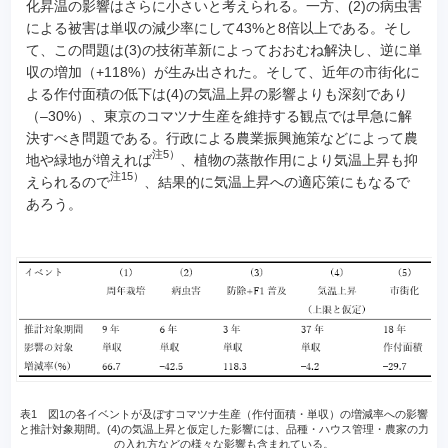
化昇温の影響はさらに小さいと考えられる。一方、(2)の病虫害
による被害は単収の減少率にして43%と8倍以上である。そし
て、この問題は(3)の技術革新によっておおむね解決し、逆に単
収の増加（+118%）が生み出された。そして、近年の市街化に
よる作付面積の低下は(4)の気温上昇の影響よりも深刻であり
（–30%）、東京のコマツナ生産を維持する観点では早急に解
決すべき問題である。行政による農業振興施策などによって農
注5）
地や緑地が増えれば
、植物の蒸散作用により気温上昇も抑
注15）
えられるので
、結果的に気温上昇への適応策にもなるで
あろう。
表1 図1の各イベントが及ぼすコマツナ生産（作付面積・単収）の増減率への影響
と推計対象期間。(4)の気温上昇と仮定した影響には、品種・ハウス管理・農家の力
の入れ方などの様々な影響も含まれている。