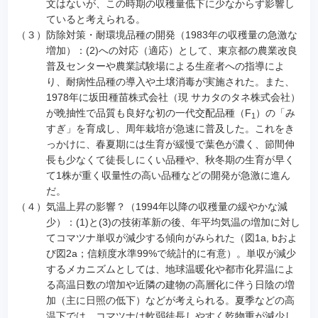
文はないが、この時期の収穫量低下に少なからず影響し
ていると考えられる。
（３）
防除対策・耐環境品種の開発（1983年の収穫量の急激な
増加）：(2)への対応（適応）として、東京都の農業改良
普及センターや農業試験場による生産者への指導によ
り、耐病性品種の導入や土壌消毒が実施された。また、
1978年に坂田種苗株式会社（現 サカタのタネ株式会社）
が晩抽性で品質も良好な初の一代交配品種（F
）の「み
1
すぎ」を育成し、周年栽培が急速に普及した。これをき
っかけに、春夏期には生育が緩慢で葉色が濃く、節間伸
長も少なくて徒長しにくい品種や、秋冬期の生育が早く
て1株が重く収量性の高い品種などの開発が急激に進ん
だ。
（４）
気温上昇の影響？（1994年以降の収穫量の緩やかな減
少）：(1)と(3)の技術革新の後、年平均気温の増加に対し
てコマツナ単収が減少する傾向がみられた（図1a, bおよ
び図2a；信頼度水準99%で統計的に有意）。単収が減少
するメカニズムとしては、地球温暖化や都市化昇温によ
る高温日数の増加や近隣の建物の高層化に伴う日陰の増
加（主に日照の低下）などが考えられる。夏季などの高
温下では、コマツナは軟弱徒長しやすく乾物重が減少し