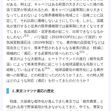
がある。例えば、キャベツはある程度の大きさになった後の低
温で花芽が形成されるため、春キャベツは厳寒期に余り大きく
なってしまわないような限界播種期を地域ごと・品種ごとに設
定して、それ以前に播種しないようにしている。しかし、温暖
化が進行すると従来の限界播種期では厳寒期に大きくなりすぎ
てしまい、低温感応・花芽形成が起こり、出荷できなくなるか
注2）
もしれない
。パリ協定（2015年COP21において採択）や
気候変動適応法（2019年制定）でも、農作物の品質低下などは
現在生じており、将来予想されるさらなる被害の防止・軽減に
注3）
積極的に「適応」する必要性が述べられている
。
東京のような大都市は、ヒートアイランドの進行（都市化昇
温）によって将来世界的に起こりうる地球温暖化を先取りして
注4）
経験しているはずである
。地球温暖化や都市化による農作
物への影響は、どの程度だったのだろうか？また、その時人間
はどのような対応（適応）を行ってきたのだろうか？
２.東京コマツナ適応の歴史
戦後、大規模な都市化が進んできた東京では「都市農業」と
呼ばれる形で野菜栽培が生きながらえてきた。中でも、豊富な