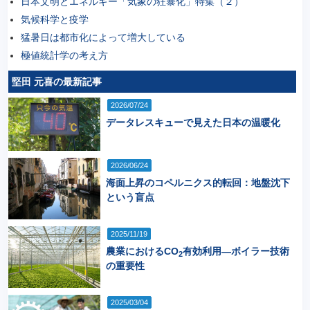
日本文明とエネルギー「気象の狂暴化」特集（２）
気候科学と疫学
猛暑日は都市化によって増大している
極値統計学の考え方
堅田 元喜の最新記事
2026/07/24
データレスキューで見えた日本の温暖化
2026/06/24
海面上昇のコペルニクス的転回：地盤沈下
という盲点
2025/11/19
農業におけるCO
有効利用―ボイラー技術
2
の重要性
2025/03/04