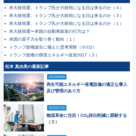
米大統領選、トランプ氏が大統領になる日は来るのか（４）
米大統領選、トランプ氏が大統領になる日は来るのか（３）
米大統領選、トランプ氏が大統領になる日は来るのか（１）
米大統領選〜米国の自動車政策の行方は？
米国の原子力を取り巻く動向（１）
トランプ政権誕生に備えた思考実験（その2）
トランプ政権の環境エネルギー政策2017（２）
松本 真由美の最新記事
2022/08/09
再生可能エネルギー発電設備の適正な導入
及び管理のあり方
2020/07/10
物流革命に注目！CO
排出削減に貢献する
2
（２）