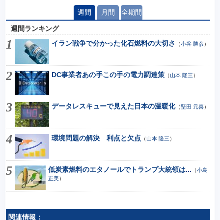
週間
月間
全期間
週間ランキング
イラン戦争で分かった化石燃料の大切さ
（
小谷 勝彦
）
DC事業者あの手この手の電力調達策
（
山本 隆三
）
データレスキューで見えた日本の温暖化
（
堅田 元喜
）
環境問題の解決 利点と欠点
（
山本 隆三
）
低炭素燃料のエタノールでトランプ大統領は...
（
小島
正美
）
関連情報：