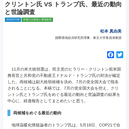
クリントン氏 VS トランプ氏、最近の動向
と世論調査
2016/07/06
米国の大統領と環境政策
松本 真由美
国際環境経済研究所理事、東京大学客員准教授
F
T
a
w
c
i
11月の米大統領選は、民主党のヒラリー・クリントン前米国
e
t
務長官と共和党の不動産王ドナルド・トランプ氏の対決が確定
した。両候補は副大統領候補を決め、7月の党全国大会で指名
b
t
されることになる。
本稿では、7月の党全国大会を控え、クリ
o
e
ントン氏とトランプ氏をめぐる最近の動向と世論調査の結果を
o
r
中心に、経過報告としてまとめたいと思う。
k
両候補をめぐる最近の動向
地球温暖化懐疑論者のトランプ氏は、5月18日、COP21で合