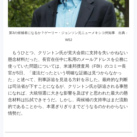
第3の候補者になるか？ゲーリー・ジョンソン元ニューメキシコ州知事 出典：
WSJ
もうひとつ、クリントン氏が党大会前に支持を失いかねない
懸念材料だった、長官在任中に私用のメールアドレスを公務に
使っていた問題については、米連邦捜査局（FBI）のコミー長
官が5日、「違法だったという明確な証拠は見つからなかっ
た」と述べて、刑事訴追を見送る方針を示した。最終的な判断
は司法省が下すことになるが、クリントン氏が訴追される事態
になれば、大統領選に大きな影響を及ぼすと思われた最大の懸
念材料は払拭できそうだ。しかし、両候補の支持率はまだ流動
的であることから、本選ぎりぎりまでどうなるのかわからない
情勢だ。