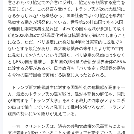
意されたパリ協定での合意に反対し、協定から脱退する意向を
発言している。この発言を受けて、トランプ氏が次の大統領に
なるかもしれない危機感から、国際社会ではパリ協定を年内に
発効する動きが活発化している。世界第2の排出国である米国
が離脱し削減義務を怠れば、すべての国や地域が参加して取り
組む2020以降の地球温暖化対策は協調体制が崩れてしまうこと
になる。ただ、パリ協定には発効後4年間は実質的に脱退でき
ないとする規定があり、新大統領就任の来年1月より前の年内
に発効しておきたいという思惑だ。パリ協定の発効には少なく
とも55カ国が批准し、参加国の排出量の合計が世界全体の55％
に達する必要があるが、日本政府も「パリ協定」承認案の審議
を今秋の臨時国会で実施する調整に入ったとされる。
トランプ新大統領誕生に対する国際社会の危機感が高まる一
方、最近のトランプ氏の選挙戦は、選対本部長の解任や、同氏
が運営する「トランプ大学」をめぐる裁判の判事がメキシコ系
の出自で偏向していると発言して批判を浴びるなど、トランプ
旋風の勢いにやや陰りが見えている。
一方、クリントン氏は、過去の共和党政権の元高官らによる
支持表明が相次いでいることを米メディアが伝えている。共和