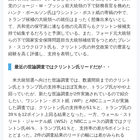
党のジョージ・Ｗ・ブッシュ前大統領の下で財務長官を務めた
ハンク・ポールソン氏はワシントン・ポスト紙の寄稿の中で、
トランプ候補の大統領への就任はまったく想像出来ないとし
て、共和党の保守派に連なる他の元高官らもクリントン候補支
持で結集するだろうと予測している。また、フォード元大統領
らの下で国家安全保障問題担当大統領補佐官をつとめたブレン
ト・スコウクロフト氏も、クリントン氏の外交政策での豊富な
経験を高く評価し、支持を表明している。
最近の世論調査ではクリントン氏リードだが・・
米大統領選へ向けた世論調査では、数週間前までのクリント
ン氏とトランプ氏の支持率はほぼ互角か、トランプ氏がやや上
回っていたが、新たな世論調査が2件実施されているので紹介
したい。ワシントン・ポスト紙（WP）とABCニュースが実施
した調査では、クリントン氏の支持率が51％と、トランプ氏の
39％を12ポイント上回る結果となった。一方、ウォール・スト
リート・ジャーナル紙（WSJ）とNBCニュースの調査ではクリ
ントン氏46％、トランプ氏41％と、支持率の差が5ポイントに
とどまった。2件の調査結果のリードの幅には差がみられる