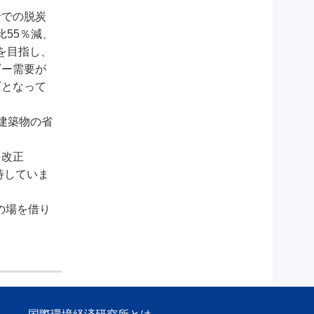
給での脱炭
比55％減、
を目指し、
ギー需要が
ギとなって
建築物の省
ネ改正
待していま
の場を借り