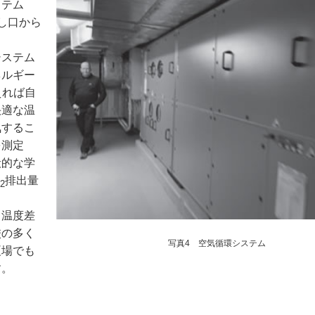
ステム
し口から
システム
ネルギー
えれば自
快適な温
気するこ
を測定
般的な学
排出量
2
も温度差
校の多く
写真4 空気循環システム
夏場でも
す。