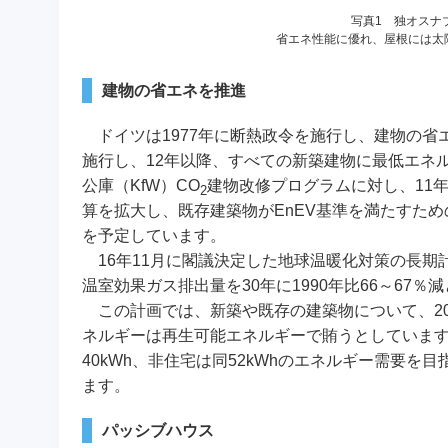
写真1 独オスナ
省エネ性能に優れ、屋根には太
建物の省エネを推進
ドイツは1977年に断熱政令を施行し、建物の省エ
施行し、12年以降、すべての新築建物に最低エネ
公庫（KfW）CO
建物改修プログラムに対し、11年に
2
算を拡大し、既存建築物がEnEV基準を満たすた
を予定しています。
16年11月に閣議決定した地球温暖化対策の長期計画「Cl
温室効果ガス排出量を30年に1990年比66～67
この計画では、新築や既存の建築物について、20
ネルギーは再生可能エネルギーで賄うとしています
40kWh、非住宅は同52kWhのエネルギー需要
ます。
パッシブハウス