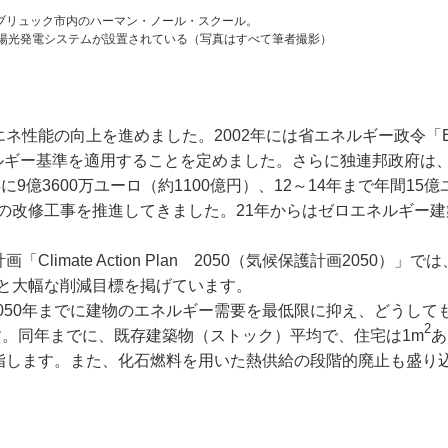
ブリュック市内のハーマン・ノール・スクール。
陽光発電システムが設置されている（写真はすべて筆者撮影）
ネ性能の向上を進めました。2002年には省エネルギー政令「E
ルギー基準を適用することを定めました。さらに独連邦政府は
9億3600万ユーロ（約1100億円）、12～14年まで年間15
めの改修工事を推進してきました。21年からはゼロエネルギー
imate Action Plan 2050（気候保護計画2050）」で
％減と大幅な削減目標を掲げています。
50年までに建物のエネルギー需要を最低限に抑え、どうして
2
。同年までに、既存建築物（ストック）平均で、住宅は1m
あ
を目指します。また、化石燃料を用いた熱供給の段階的廃止も盛り