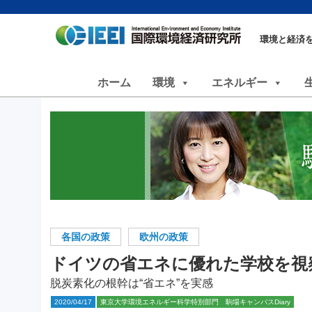
環境と経済
ホーム
環境
エネルギー
各国の政策
欧州の政策
ドイツの省エネに優れた学校を視
脱炭素化の根幹は“省エネ”を実感
2020/04/17
東京大学環境エネルギー科学特別部門 駒場キャンパスDiary