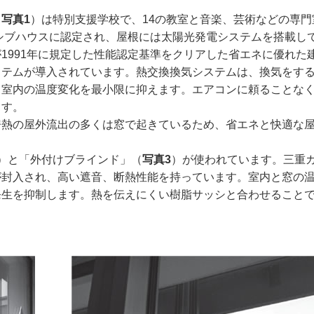
（
写真1
）は特別支援学校で、14の教室と音楽、芸術などの専門
ッシブハウスに認定され、屋根には太陽光発電システムを搭載し
991年に規定した性能認定基準をクリアした省エネに優れた
ステムが導入されています。熱交換換気システムは、換気をす
、室内の温度変化を最小限に抑えます。エアコンに頼ることな
ます。
熱の屋外流出の多くは窓で起きているため、省エネと快適な
）と「外付けブラインド」（
写真3
）が使われています。三重
が封入され、高い遮音、断熱性能を持っています。室内と窓の
発生を抑制します。熱を伝えにくい樹脂サッシと合わせること