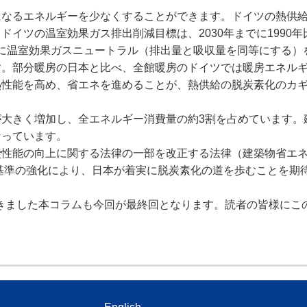
なるエネルギーを少なくすることができます。ドイツの熱供
イツの温室効果ガス排出削減目標は、2030年までに1990年
までに温室効果ガスニュートラル（排出量と吸収量を同等にする）
す。部分暖房の日本と比べ、全館暖房のドイツでは暖房エネル
熱性能を高め、省エネを進めることが、熱供給の脱炭素化のカ
大きく増加し、全エネルギー消費量の約3割を占めています。
なっています。
性能の向上に関する法律の一部を改正する法律（建築物省エ
ネ基準の強化により、日本が着実に脱炭素化の道を歩むことを期
だきました本コラムも今回が最終回となります。読者の皆様にこ