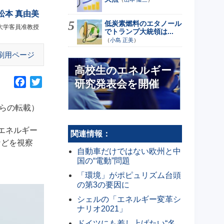
松本 真由美
低炭素燃料のエタノール
大学客員准教授
でトランプ大統領は...
（
小島 正美
）
刷用ページ
高校生のエネルギー
F
T
研究発表会を開催
a
w
c
i
からの転載）
e
t
b
t
エネルギー
関連情報：
o
e
などを視察
自動車だけではない欧州と中
o
r
国の“電動”問題
k
「環境」がポピュリズム台頭
の第3の要因に
シェルの「エネルギー変革シ
ナリオ2021」
ドイツにも差し上げたい“名