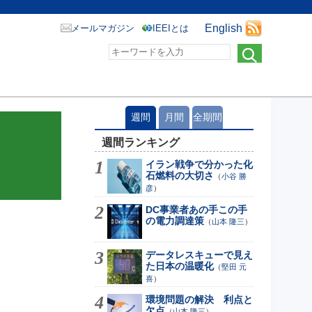
English
メールマガジン
IEEIとは
週間
月間
全期間
週間ランキング
イラン戦争で分かった化
石燃料の大切さ
（
小谷 勝
彦
）
DC事業者あの手この手
の電力調達策
（
山本 隆三
）
データレスキューで見え
た日本の温暖化
（
堅田 元
喜
）
環境問題の解決 利点と
欠点
（
山本 隆三
）