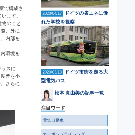
室で構成さ
ドイツの省エネに優
2020/04/17
ています。
れた学校を視察
建物のこと
る際、外に
く、内部を
屋内環境を
ガラスに
ドイツ市街を走る大
2020/03/13
温度差を小
型電気バス
で、さらに
松本 真由美の記事一覧
注目ワード
電気自動車
カーボンプライシング