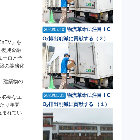
物流革命に注目！C
2020/07/10
O
排出削減に貢献する（２）
2
nEV」を
、復興金融
億ユーロと予
建築の義務化
は、建築物の
物流革命に注目！C
2020/05/01
も必要なエ
O
排出削減に貢献する （１）
たり年間
2
込まれてい