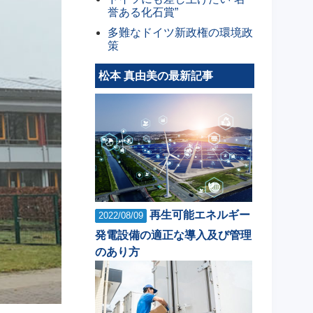
誉ある化石賞”
多難なドイツ新政権の環境政
策
松本 真由美の最新記事
再生可能エネルギー
2022/08/09
発電設備の適正な導入及び管理
のあり方