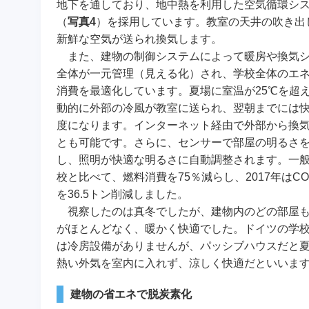
地下を通しており、地中熱を利用した空気循環シ
（
写真4
）を採用しています。教室の天井の吹き出
新鮮な空気が送られ換気します。
また、建物の制御システムによって暖房や換気
全体が一元管理（見える化）され、学校全体のエ
消費を最適化しています。夏場に室温が25℃を超
動的に外部の冷風が教室に送られ、翌朝までには
度になります。インターネット経由で外部から換
とも可能です。さらに、センサーで部屋の明るさ
し、照明が快適な明るさに自動調整されます。一
校と比べて、燃料消費を75％減らし、2017年はCO
を36.5トン削減しました。
視察したのは真冬でしたが、建物内のどの部屋
がほとんどなく、暖かく快適でした。ドイツの学
は冷房設備がありませんが、パッシブハウスだと
熱い外気を室内に入れず、涼しく快適だといいま
建物の省エネで脱炭素化