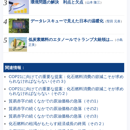
環境問題の解決 利点と欠点
（
山本 隆三
）
データレスキューで見えた日本の温暖化
（
堅田 元喜
）
低炭素燃料のエタノールでトランプ大統領は...
（
小島
正美
）
関連情報：
COP21に向けての重要な提案：化石燃料消費の節減こそが求め
られなければならない (その３)
COP21に向けての重要な提案：化石燃料消費の節減こそが求め
られなければならない（その２）
貿易赤字の続くなかでの原油価格の急落（その1）
貿易赤字の続くなかでの原油価格の急落（その2）
貿易赤字の続くなかでの原油価格の急落（その3）
化石燃料の枯渇がもたらす経済成長の終焉（その２）