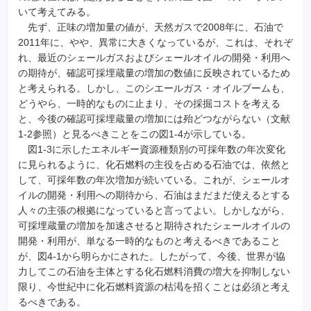
いて考えてみる。
先ず、正味の増加量の値が、天然ガスで2008年に、石油で
2011年に、やや、異常に大きくなっているが、これは、それぞ
れ、最近のシェールガスおよびシェールオイルの開発・利用へ
の期待が、確認可採埋蔵量の増加の数値に反映されているため
と考えられる。しかし、このシエールガス・オイルブームも、
どうやら、一時的なものに止まり、その採掘コストを考える
と、今後の確認可採埋蔵量の増加には殆どつながらない（文献
1-2参照）と見るべきことをこの図1-4が示している。
図1-3に示したエネルギー資源種類別の可採年数の年次変化
に見られるように、化石燃料の主役を占める石油では、依然と
して、可採年数の年次増加が続いている。これが、シェールオ
イルの開発・利用への期待から、石油はまだまだ使えるとする
人々の主張の根拠になっていると言ってよい。しかしながら、
可採埋蔵量の増加を加速させると期待されたシェールオイルの
開発・利用が、単なる一時的なものと考えるべきであること
が、図4-1から明らかにされた。したがって、今後、世界が協
力してこの石油を主体とする化石燃料消費の増大を抑制しない
限り、今世紀中に化石燃料資源の枯渇を招くことは必須と考え
るべきである。