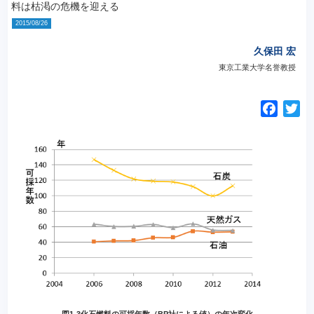
料は枯渇の危機を迎える
2015/08/26
久保田 宏
東京工業大学名誉教授
F
T
a
w
c
i
e
t
b
t
o
e
o
r
k