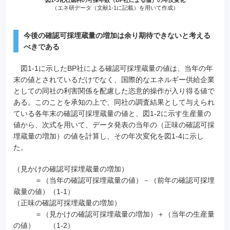
図1-3化石燃料の可採年数（BP社による値）の年次変化
（エネ研データ（文献1-1に記載）を用いて作成）
今後の確認可採埋蔵量の増加は余り期待できないと考える
べきである
図1-1に示したBP社による確認可採埋蔵量の値は、当年の年
末の値とされているだけでなく、国際的なエネルギー供給企業
としての同社の利害関係を配慮した恣意的操作が入り得る値で
ある。このことを承知の上で、同社の調査結果として与えられ
ている各年末の確認可採埋蔵量の値と、図1-2に示す生産量の
値から、次式を用いて、データ発表の当年の（正味の確認可採
埋蔵量の増加）の値を計算し、その年次変化を図1-4に示し
た。
（見かけの確認可採埋蔵量の増加）
＝（当年の確認可採埋蔵量の値）－（前年の確認可採埋
蔵量の値）（1-1）
（正味の確認可採埋蔵量の増加）
＝（見かけの確認可採埋蔵量の増加）＋（当年の生産量
の値） （1-2）