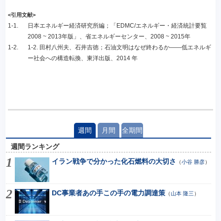
<引用文献>
1-1.
日本エネルギー経済研究所編；「EDMC/エネルギー・経済統計要覧
2008 ~ 2013年版」、省エネルギーセンター、2008 ~ 2015年
1-2.
1-2. 田村八州夫、石井吉徳；石油文明はなぜ終わるか――低エネルギ
ー社会への構造転換、東洋出版、2014 年
週間
月間
全期間
週間ランキング
イラン戦争で分かった化石燃料の大切さ
（
小谷 勝彦
）
DC事業者あの手この手の電力調達策
（
山本 隆三
）