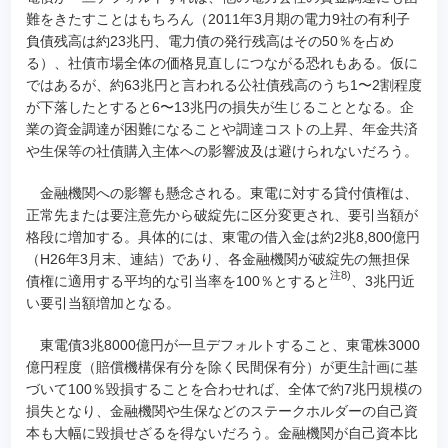
難をきたすことはもちろん（2011年3月期の電力9社の有利子
負債残高は約23兆円、電力債の発行残高はその50％を占め
る）、社債市場全体の価格見直しにつながる恐れもある。仮に
ではあるが、約63兆円と言われる公社債残高のうち1〜2割程度
が下落したとすると6〜13兆円の損失が生じることとなる。企
業の資金調達が困難になることや調達コストの上昇、年金共済
や生保等の社債購入主体への影響波及は避けられないだろう。
金融機関への影響も懸念される。東電に対する貸付債権は、
正常先または要注意先から破綻先に区分変更され、要引当額が
格段に増加する。具体的には、東電の借入金は約2兆8,800億円
（H26年3月末、連結）であり、各金融機関が破綻先の無担保
注8)
債権に適用する平均的な引当率を100％とすると
、3兆円近
い要引当額増加となる。
東電債3兆8000億円が一旦デフォルトすること、東電株3000
億円程度（賠償機構保有分を除く民間保有分）が更生計画に基
づいて100％毀損することを合わせれば、全体で約7兆円規模の
損失となり、金融機関や生保などのステークホルダーの自己資
本も大幅に毀損せざるを得ないだろう。金融機関が自己資本比