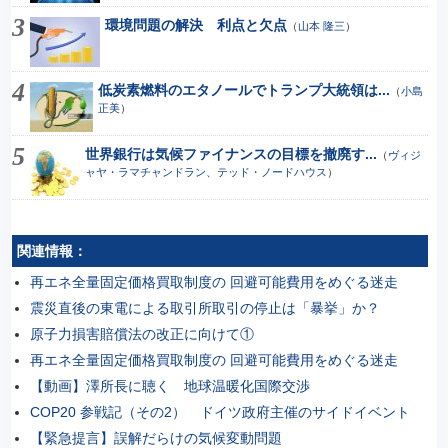
環境問題の解決 利点と欠点
（
山本 隆三
）
低炭素燃料のエタノールでトランプ大統領は...
（
小島
正美
）
世界銀行は気候ファイナンスの目標を撤廃す...
（
ヴィジ
ャヤ・ラマチャンドラン、テッド・ノードハウス
）
関連情報：
再エネ全量固定価格買取制度の 回避可能費用をめぐる迷走
震災直後の東電による取引所取引の停止は「暴挙」か？
原子力損害賠償法の改正に向けて①
再エネ全量固定価格買取制度の 回避可能費用をめぐる迷走
【動画】澤所長に聴く 地球温暖化国際交渉
COP20 参戦記（その2） ドイツ政府主催のサイドイベント
【緊急提言】誤解だらけの気候変動問題