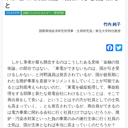
と
2014/10/09
誤解だらけのエネルギー・環境問題
竹内 純子
国際環境経済研究所理事・主席研究員／東北大学特任教授
F
T
a
w
c
i
しかし筆者が最も懸念するのはこうしたある意味「金融の技
e
t
術論」の部分ではない。「東電ができないものは、国が引き受
けるしかない」と河野議員は発言されているが、国が超長期に
b
t
わたる廃炉事業を直接マネジメントをしていくことが可能であ
o
e
るとは到底考えられないのだ。「東電を破綻処理して、事故処
o
r
理をする部隊と新たな発電会社にわけるということは、そこで
k
再出発をして良いよ、ということはその方が社員としての士気
も高まっていく。」とも発言されているが、再出発ができるの
は電力事業に関わる会社に行く社員だけではないだろうか。廃
炉・汚染水対策といった負の事業のみの遂行主体に行く社員の
士気は、国が主体となれば本当に高まっていくのだろうか？