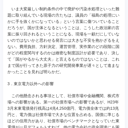
いま大変厳しい制約条件の中で廃炉や汚染水処理といった難
題に取り組んでいる現場の方たちは、議員の「福島の処理にい
かに手を抜くかになっている」という言葉に傷ついていること
だろうが、国が主体となるということは、こうした政治家の言
葉に振り回されるということになる。現場を一顧だにしていな
いのではないかと思わせる発言には大きな不安を抱かざるをえ
ない。費用負担、方針決定、運営管理、実作業のどの段階に国
がどの程度関与するのかは緻密な制度設計が必要であり、決し
て「国がやるから大丈夫」と言えるものではないことは、これ
まで国が行ってきた原子力の研究開発事業が遅々として進まな
かったことを見れば明らかだ。
3．東京電力以外への影響
この他懸念される事項として、社債市場や金融機関、株式市
場への影響がある。第一の社債市場への影響であるが、H23年
3月末東電債発行残高は4兆4,250億円、電力債全体では約13兆
円と、電力債は社債市場で大きな位置を占める。国債に準じる
ほどの信用力があり、社債市場のベンチマークとなっていた東
電債が一旦デフォルトすれば、他の電力会社の資金調達にも困