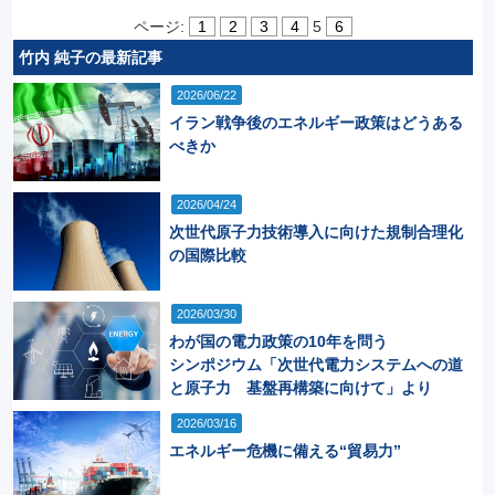
ページ:
1
2
3
4
5
6
竹内 純子の最新記事
2026/06/22
イラン戦争後のエネルギー政策はどうある
べきか
2026/04/24
次世代原子力技術導入に向けた規制合理化
の国際比較
2026/03/30
わが国の電力政策の10年を問う
シンポジウム「次世代電力システムへの道
と原子力 基盤再構築に向けて」より
2026/03/16
エネルギー危機に備える“貿易力”