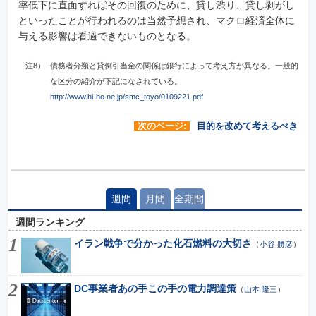
率低下に直面すればその回復のために、貸し渋り、貸し剥がし
といったことが行われるのは当然予想され、マクロ経済全体に
与える影響は看過できないものとなる。
注8）
債務者分類と貸倒引当金の関係は銀行によって考え方が異なる。一般的
な区分の紹介が下記になされている。
http://www.hi-ho.ne.jp/smc_toyo/0109221.pdf
次のページ:
目的を改めて考えるべき
週間
月間
全期間
週間ランキング
イラン戦争で分かった化石燃料の大切さ
（
小谷 勝彦
）
DC事業者あの手この手の電力調達策
（
山本 隆三
）