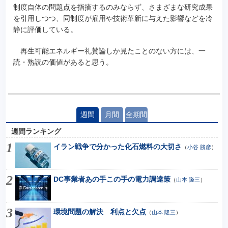
制度自体の問題点を指摘するのみならず、さまざまな研究成果
を引用しつつ、同制度が雇用や技術革新に与えた影響などを冷
静に評価している。
再生可能エネルギー礼賛論しか見たことのない方には、一
読・熟読の価値があると思う。
週間
月間
全期間
週間ランキング
イラン戦争で分かった化石燃料の大切さ
（
小谷 勝彦
）
DC事業者あの手この手の電力調達策
（
山本 隆三
）
環境問題の解決 利点と欠点
（
山本 隆三
）