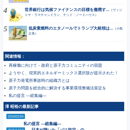
世界銀行は気候ファイナンスの目標を撤廃す...
（
ヴィジ
ャヤ・ラマチャンドラン、テッド・ノードハウス
）
低炭素燃料のエタノールでトランプ大統領は...
（
小島
正美
）
関連情報：
再稼働に向けて－政府と原子力コミュニティの宿題
ようやく、現実的エネルギーミックス選択肢が提示された！
原子力発電所事故時の組織力とは
原子力問題を総合的に解決する事業環境整備法策定を
私の提言 ―総集編―
澤 昭裕の最新記事
2016/01/04
私の提言 ―総集編―
日本が築いた「パリ協定」の
2015/12/17