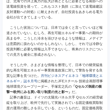
は、北海での洋上風力の拡大計画とともに必要となる南部への
送電線投資を巡って、これもコスト負担（に加えて送電線建設
反対運動への対処）に耐えきれず、自社投資をあきらめる電力
会社が出てきてしまっている。
こうした状況については、日本では全くと言っていいほど報
道されていない。むしろ、再生可能エネルギー事業への期待が
高まる中、こうした冷水を浴びさせるような情報は、メデイア
は意図的に扱わないのかもしれない。しかし、それでは冷静な
投資判断に必要な情報は入手できないし、将来のリスクについ
ての見方も健全に形成されない。
そうした中、さまざまな情報を整理して、日本での猪突猛進
的な再生可能エネルギー事業推進政策に対して警告を発する良
質な記事を見つけた。
月刊ビジネスアイエネコ「地球環境とエ
ネルギー」誌６月号
に掲載されたJFEスチール 技術企画部理事
地球環境グループリーダー、手塚宏之氏の
「Qセルズ倒産の衝
撃〜欧州にみる買い取り制度の光と影〜」
だ。
記事の趣旨は、ドイツの太陽光パネル大手 Qセルズの経営破
綻を取り上げ、欧州で先行して実施されている固定価格買取制
度の運用の難しさを示している、というものだ。固定価格買取