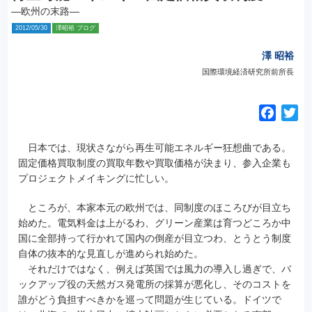
—欧州の末路—
2012/05/30
澤昭裕 ブログ
澤 昭裕
国際環境経済研究所前所長
F
T
a
w
c
i
日本では、現状さながら再生可能エネルギー狂想曲である。
e
t
固定価格買取制度の買取年数や買取価格が決まり、参入企業も
プロジェクトメイキングに忙しい。
b
t
o
e
ところが、本家本元の欧州では、同制度のほころびが目立ち
o
r
始めた。電気料金は上がるわ、グリーン産業は育つどころか中
k
国に全部持って行かれて国内の倒産が目立つわ、とうとう制度
自体の抜本的な見直しが進められ始めた。
それだけではなく、例えば英国では風力の導入し過ぎで、バ
ックアップ役の天然ガス発電所の採算が悪化し、そのコストを
誰がどう負担すべきかを巡って問題が生じている。ドイツで